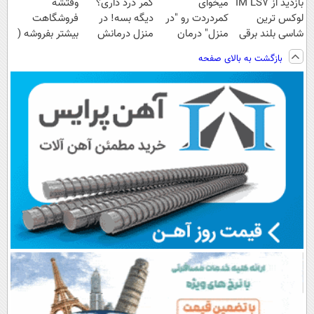
بازدید از IM LS7
میخوای
کمر درد داری؟
وقتشه
لوکس ترین
کمردردت رو "در
دیگه بسه! در
فروشگاهت
شاسی بلند برقی
منزل" درمان
منزل درمانش
بیشتر بفروشه (
ایران در باشگاه
کنی؟ (◂فیلم +
کن
همین الان ثبت
بازگشت به بالای صفحه
انقلاب
◂پرسش‌نامه)
(◀پرسش‌نامه)
نام کن )