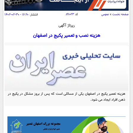
سیاسی
اقتصاد
صفحه نخست
»
عمومی
کد
۸۹۱۰۲۳
انتشار:
۱۶:۲۰ - ۳۰-۰۲-۱۴۰۲
جامعه
اقتصادی
رپرتاژ آگهی
ورزشی
اجتماعی
خودرو
هزینه نصب و تعمیر پکیج در اصفهان
بین الملل
حوادث
فرهنگ و هنر
سیاست خارجی
سلامت
علم و دانش
یک برش دانایی
قرآن
فناوری و It
محیط زیست
گوناگون
علمی
سفر و تفریح
فیلم
سرگرمی
هزینه تعمیر پکیج در اصفهان یکی از مسائلی است که پس از بروز مشکل در پکیج در
اخبار کریپتو
ذهن افراد ایجاد می شود.
عصر ایران 2
اقتصاد
باشگاه مغز
آموزش زبان
خواندنی ها و دیدنی ها
ورزش
مجله تصویری سلاح
داستان کوتاه
سیاست