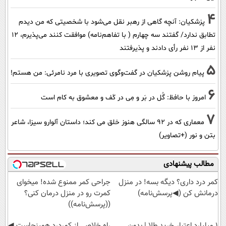
4
پزشکیان‌: آنچه گاهی از رهبر نقل می‌شود با شخصیتی که من دیدم
تطابق ندارد/ گفتند سه چهارم ( با تفاهم‌نامه) موافقت کنند می‌پذیرم، 12
نفر از 13 نفر رأی دادند و پذیرفتند
5
پیام روشن پزشکیان در گفت‌و‌گوی تصویری با مرد نامرئی: من هستم!
6
امروز با حافظ: گُل در بَر و مِی در کَف و معشوق به کام است
7
معماری که در 92 سالگی هنوز خلق می کند؛ داستان آلوارو سیزا، شاعر
بتن و نور (+تصاویر)
مطالب پیشنهادی
کمر درد داری؟ دیگه بسه! در منزل
جراحی کمر ممنوع شده! میخوای
درمانش کن (◀پرسش‌نامه)
کمرت رو در منزل درمان کنی؟
((پرسش‌نامه))
۱ میلیارد اعتبار خرید طلا | بدون
‌راه خلاصی از کمردرد همینجاست ◀