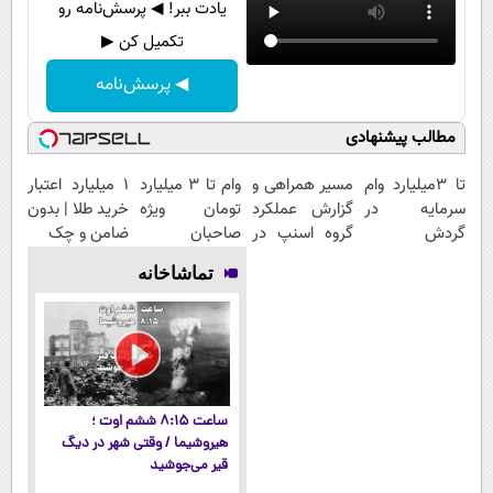
یادت ببر! ◀ پرسش‌نامه رو
تکمیل کن ▶
◀ پرسش‌نامه
مطالب پیشنهادی
تا 3میلیارد وام
مسیر همراهی و
وام تا ۳ میلیارد
۱ میلیارد اعتبار
سرمایه در
گزارش عملکرد
تومان ویژه
خرید طلا | بدون
گردش
گروه اسنپ در
صاحبان
ضامن و چک
فروشندگان =>
۱۴۰۴
فروشگاه‌های
تماشاخانه
فروشگاهت رو
آنلاین و
ثبت کن
حضوری
ساعت ۸:۱۵ ششم اوت ؛
هیروشیما / وقتی شهر در دیگ
قیر می‌جوشید