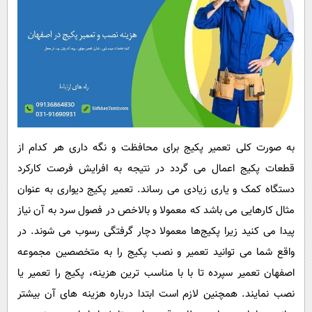
پیامک
سرگرمی
روانشناسی
فناوری
آشپزی
گوناگون
دانلود
حوادث
محیط زیست
سلامت
به صورت كلی تعمير پكيج برای محافظت و نگه ‌داری هر کدام از
فرهنگی
قطعات پكيج اعمال می گردد در نتیجه به افرایش فرصت کارکرد
بین الملل
دستگاه کمک و یاری زیادی می رساند. تعمير پكيج دیواری به عنوان
مثال كارهايی می باشد كه معمولا و بالاخص در فصول سرد به آن نياز
اجتماعی
پيدا می ‌كنيد زيرا پكيج‌ها معمولا دچار گرفتگی رسوب می شوند. در
حیات وحش
واقع شما می توانید تعمیر و نصب پکیج را به متخصصین مجموعه
سیاست خارجی
اصفهان تعمیر سپرده تا با با مناسب ترین هزینه، پکیج را تعمیر یا
نصب نمایند. همچنین لازم است ابتدا درباره هزینه های آن بیشتر