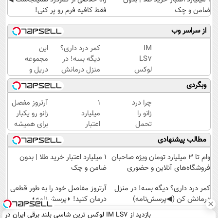
ضامن و چک
فقط کافیه فرم رو پر کنی!
از سراسر وب
IM
کمر درد داری؟
این
LS7
دیگه بسه! در
مجموعه
لوکس
منزل درمانش
دریل و
ترین
کن
پیچ
وبگردی
شاسی
(◀پرسش‌نامه)
گوشتی
بلند
رو با
چرا درد
۱
آرتروز مفصل
برقی
گارانتی و
زانو را
میلیارد
زانو رو یکبار
ایران
نصف
تحمل
اعتبار
برای همیشه
قیمت
می‌کنی؟
خرید
درمان کن!
مطالب پیشنهادی
بخر!😉
خیلی
طلا |
◗پرسش‌نامه◖
ساده
بدون
وام تا ۳ میلیارد تومان ویژه صاحبان
۱ میلیارد اعتبار خرید طلا | بدون
درمنزل
ضامن
فروشگاه‌های آنلاین و حضوری
ضامن و چک
درمانش
و چک
کن
کمر درد داری؟ دیگه بسه! در منزل
آرتروز مفاصل خود را به طور قطعی
درمانش کن (◀پرسش‌نامه)
درمان کنید! ◗پرسش‌نامه◖
بازدید از IM LS7 لوکس ترین شاسی بلند برقی ایران در