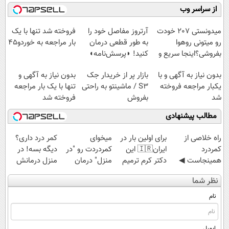
راحت بفروش
کن! (قدم اول،
کنید!
کن
از سراسر وب
پرسش‌نامه)
◗پرسش‌نامه◖
(◀پرسش‌نامه)
میدونستی 207 خودت
آرتروز مفاصل خود را
فروخته شد تنها با یک
رو میتونی روهوا
به طور قطعی درمان
بار مراجعه به خوردو45
بفروشی؟اینجا سریع و
کنید! ◗پرسش‌نامه◖
راحت بفروش
بدون نیاز به آگهی و با
بازار پر از خریدار جک
بدون نیاز به آگهی و
یکبار مراجعه فروخته
S3 / ماشینتو به راحتی
تنها با یک بار مراجعه
شد
بفروش
فروخته شد
مطالب پیشنهادی
‌راه خلاصی از
برای اولین بار در
میخوای
کمر درد داری؟
کمردرد
ایران🇮🇷 این
کمردردت رو "در
دیگه بسه! در
همینجاست ◀
دکتر کرم ترمیم
منزل" درمان
منزل درمانش
فقط کافیه فرم
کننده 23 روزه
کنی؟ (◂فیلم +
کن
نظر شما
رو پر کنی!
ساخت!
◂پرسش‌نامه)
(◀پرسش‌نامه)
نام
ایمیل