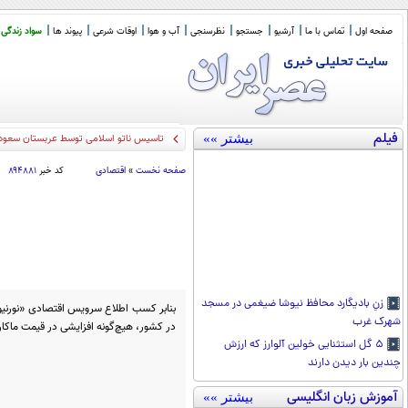
صفحه اول
تماس با ما
آرشیو
جستجو
نظرسنجی
آب و هوا
اوقات شرعی
پیوند ها
سواد زندگی
فیلم
بیشتر »»
امضای توافق
_
صفحه نخست
»
اقتصادی
کد خبر
۸۹۴۸۸۱
زنِ بادیگارد محافظ نیوشا ضیغمی در مسجد
بنابر کسب اطلاع سرویس اقتصادی «نورنیوز
شهرک غرب
در کشور، هیچ‌گونه افزایشی در قیمت ماکا
۵ گل استثنایی خولین آلوارز که ارزش
چندین بار دیدن دارند
آموزش زبان انگلیسی
بیشتر »»