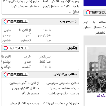
پس‌اندازت رو طلا کن! فقط
جای زخم و بخیه داری؟؟ 3
با چند کلیک با حداقل‌ترین
هفته‌ای محوش کن!
مبلغ...
از سراسر وب
این آقای58ساله با کرم
ضدچروک جلبک10سال جوان
با ۱۰۰
از الان تا
بدون
تخفیف)
هزارتومن
آخر
چک و
طلا
تابستون
ضامن
بخرید،
حداقل
تا 100
وبگردی
اون هم
12کیلو
میلیون
قسطی
چربی
اعتبار
پس‌انداز
خرید
الان طلا
میسوزونی
خرید
طلا فقط
طلای
🧨
طلا
با ۱۰۰
آبشده
دیگه بده
بگیر!
هزارتومان
حتی با
سرمایه‌گ
مطالب پیشنهادی
(امن و
۱۰۰هزارتومان
طلا با ا
راحت)
بی‌بهره
دندان مصنوعی سوئیسی |
از الان تا آخر تابستون
سبک، مقاوم، طبیعی!
حداقل 12کیلو چربی
ویزیت رایگان+پرداخت
میسوزونی🧨
 دیگ قیر
اقساطی😍
جای زخم و بخیه داری؟؟ 3
ویدیو هولناک از جوان