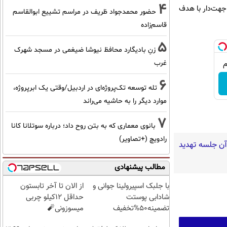
4
 جهت‌دار با هدف
حضور محمدجواد ظریف در مراسم تشییع ابوالقاسم
قاسم‌زاده
5
زنِ بادیگارد محافظ نیوشا ضیغمی در مسجد شهرک
غرب
6
تله توسعه تک‌پروژه‌ای در اردبیل/وقتی یک ابرپروژه،
موارد دیگر را به حاشیه می‌راند
7
بانوی معماری که به بتن روح داد؛ درباره سوتلانا کانا
رادویچ (+تصاویر)
 آن جلسه تهدید
مطالب پیشنهادی
با جلبک اسپیرولینا جوانی و
از الان تا آخر تابستون
شادابی پوستت
حداقل 12کیلو چربی
تضمینه50%تخفیف
میسوزونی🧨