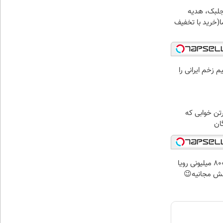
جلبک، هدیه
(خرید با تخفیف
م زخم ایرانی را
رتن خوابی که
ان
درآمد ماهی 800 میلیونی رویا
نش مجانیه😉