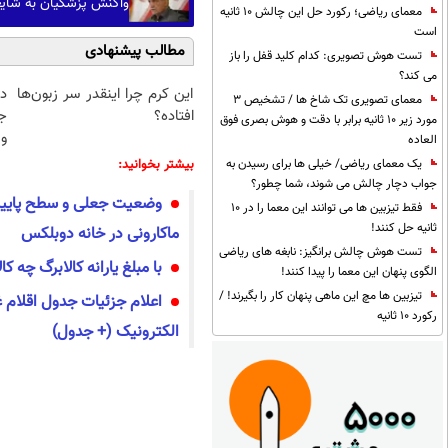
واکنش پزشکیان به شایع
معمای ریاضی؛ رکورد حل این چالش 10 ثانیه
است
مطالب پیشنهادی
تست هوش تصویری: کدام کلید قفل را باز
می کند؟
این کرم چرا اینقدر سر زبون‌ها
د
معمای تصویری تک شاخ ها / تشخیص 3
افتاده؟
ج
مورد زیر 10 ثانیه برابر با دقت و هوش بصری فوق
و 
العاده
یک معمای ریاضی/ خیلی ها برای رسیدن به
بیشتر بخوانید:
جواب دچار چالش می شوند، شما چطور؟
وضعیت جعلی و سطح پایین ت
فقط تیزبین ها می توانند این معما را در 10
ثانیه حل کنند!
ماکارونی در خانه دوبلکس
تست هوش چالش برانگیز: نابغه های ریاضی
با مبلغ یارانه کالابرگ چه ک
الگوی پنهان این معما را پیدا کنند!
تیزبین ها مچ این ماهی پنهان کار را بگیرند! /
اعلام جزئیات جدول اقلام غ
رکورد 10 ثانیه
الکترونیک (+ جدول)