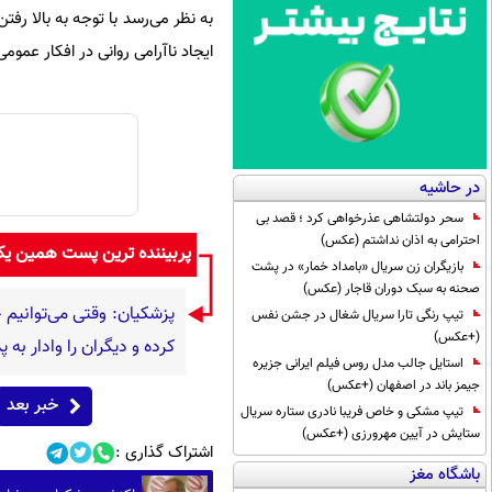
به نظر می‌رسد با توجه به بالا رف
ایجاد ناآرامی روانی در افکار عموم
در حاشیه
سحر دولتشاهی عذرخواهی کرد ؛ قصد بی
احترامی به اذان نداشتم (عکس)
پربیننده ترین پست همین ی
بازیگران زن سریال «بامداد خمار» در پشت
صحنه به سبک دوران قاجار (عکس)
پزشکیان: وقتی می‌توانیم ح
تیپ رنگی تارا سریال شغال در جشن نفس
(+عکس)
کرده و دیگران را وادار به
استایل جالب مدل روس فیلم ایرانی جزیره
جیمز باند در اصفهان (+عکس)
خبر بعد
تیپ مشکی و خاص فریبا نادری ستاره سریال
ستایش در آیین مهرورزی (+عکس)
اشتراک گذاری :
باشگاه مغز