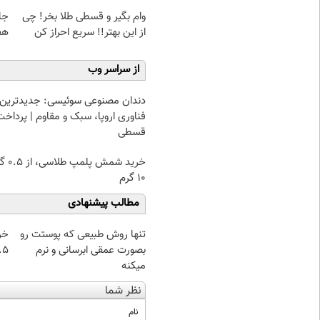
وام بگیر و قسطی طلا بخر! چی
از این بهتر!! سریع احراز کن
هف
از سراسر وب
دندان مصنوعی سوئیسی: جدیدترین
فناوری اروپا، سبک و مقاوم | پرداخت
قسطی
خرید شمش پ
۱۰ گرم
مطالب پیشنهادی
تنها روش طبیعی که پوستت رو
خر
بصورت عمقی ابرسانی و نرم
۰.۵ گرم تا
میکنه
نظر شما
نام