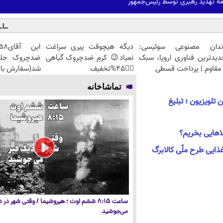
ه تهدید رهبری توسط رئیس‌جمهور
ندان مصنوعی سوئیسی:
دیگه هیچوقت پیری سراغت
دیدترین فناوری اروپا، سبک
نمیاد😉 کرم ضدچروک گیاهی
مقاوم | پرداخت قسطی
👈🏻45%تخفیف
شد(سفارش با 
تماشاخانه
لویزیون ؛ تبلیغ
الاهایی بخریم؟
ذایی طرح ملّی کالابرگ
ساعت ۸:۱۵ ششم اوت ؛ هیروشیما / وقتی شهر در
می‌جوشید