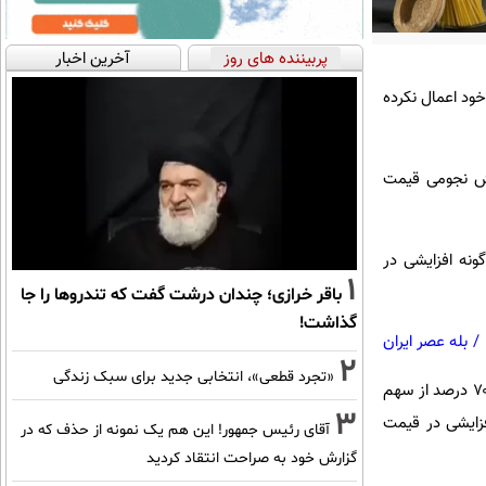
پربیننده های روز
آخرین اخبار
ود اعمال نکرده
یش نجومی قیمت
ونه افزایشی در
1
باقر خرازی؛ چندان درشت گفت که تندروها را جا
گذاشت!
/
بله عصر ایران
2
«تجرد قطعی»، انتخابی جدید برای سبک زندگی
در همین خصوص؛ مدیرعامل شرکت زر ماکارون که بزرگترین کارخانه تولید ماکارونی در کشور است و نزدیک به ۷۰ درصد از سهم
3
فزایشی در قیمت
آقای رئیس جمهور! این هم یک نمونه از حذف که در
گزارش خود به صراحت انتقاد کردید