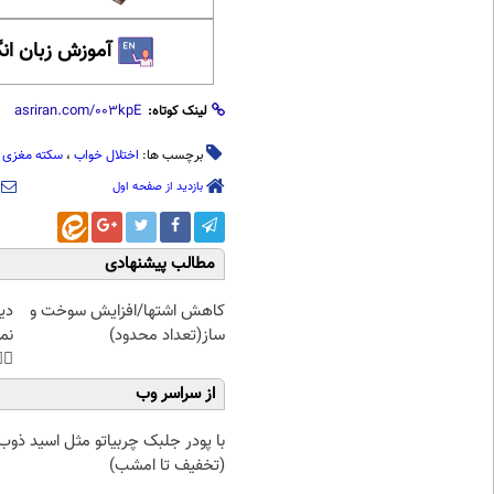
 زبان انگلیسی
لینک کوتاه:
سکته مغزی
،
اختلال خواب
برچسب ها:
بازدید از صفحه اول
مطالب پیشنهادی
غت
کاهش اشتها/افزایش سوخت و
هی
ساز(تعداد محدود)
45%تخفیف
از سراسر وب
پودر جلبک چربیاتو مثل اسید ذوب کن
(تخفیف تا امشب)