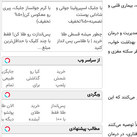
، بیماری قلبی و
با جلبک اسپیرولینا جوانی و
با کرم جوانساز جلبک، پیری
شادابی پوستت
رو معکوس کن(50%
تضمینه50%تخفیف
تخفیف)
مدیریت و درمان
چطور میشه قسطی طلا
پس‌اندازت رو طلا کن! فقط
خرید | با طلاسی پس انداز
با چند کلیک با حداقل‌ترین
ت بهداشت خواب،
کنید
مبلغ...
ر سکته مغزی و
از سراسر وب
خرید
کیا رو
جایگزین
شمش
گذاشتی
طبیعی
پلمپ
برای
تمام
طلاسی،
فروش
روش
وبگردی
می‌کنند که این
از ۰.۵
؟ با
های
گرم تا
خودرو45
تهاجمی
پس‌انداز
خرید
الان طلا
۱۰ گرم
سریع
رویش
طلا فقط
طلای
بفروش
مو
با ۱۰۰
آبشده
دیگه بده
ً توصیه می‌کنند
هزارتومان
حتی با
سرمایه‌گ
مطالب پیشنهادی
(امن و
۱۰۰هزارتومان
طلا با ا
تاری، در درمان