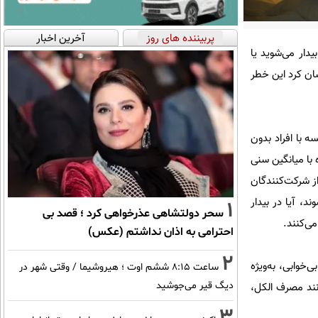
پربیننده های روز
آخرین اخبار
دار می‌شوید یا
ان کرد این خطر
 با افراد بدون
 این تحقیق شامل بیش از ۳۱ هزار شرکت‌کننده با میانگین سنی
 طور متوسط ۹ سال تحت نظر بودند. از شرکت‌کنندگان
، آیا در بیدار
1
سحر دولتشاهی عذرخواهی کرد ؛ قصد بی
ی‌کنند.
احترامی به اذان نداشتم (عکس)
2
خوابی، به‌ویژه
ساعت ۸:۱۵ ششم اوت ؛ هیروشیما / وقتی شهر در
دیگ قیر می‌جوشید
نند مصرف الکل،
3