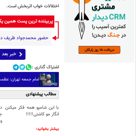
اختلالات خواب اثربخش است.
پربیننده ترین پست همین ی
حضور محمدجواد ظریف در م
خبر بعد
اشتراک گذاری :
امام جمعه تهران: عظم
مطالب پیشنهادی
با این شامپو همه فکر میکنن
د
انگار مو کاشتی!!!!!
ج
و 
بیشتر بخوانید: