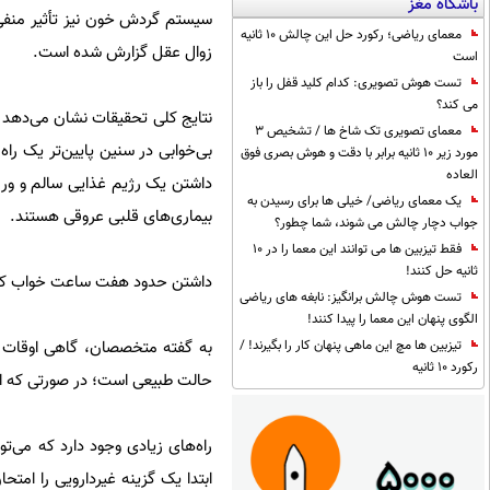
باشگاه مغز
سیستم گردش خون نیز تأثیر منفی دا
معمای ریاضی؛ رکورد حل این چالش 10 ثانیه
زوال عقل گزارش شده است.
است
تست هوش تصویری: کدام کلید قفل را باز
می کند؟
نتایج کلی تحقیقات نشان می‌دهد 
معمای تصویری تک شاخ ها / تشخیص 3
بی‌خوابی در سنین پایین‌تر یک را
مورد زیر 10 ثانیه برابر با دقت و هوش بصری فوق
العاده
داشتن یک رژیم غذایی سالم و ور
یک معمای ریاضی/ خیلی ها برای رسیدن به
بیماری‌های قلبی عروقی هستند.
جواب دچار چالش می شوند، شما چطور؟
فقط تیزبین ها می توانند این معما را در 10
ثانیه حل کنند!
داشتن حدود هفت ساعت خواب کامل
تست هوش چالش برانگیز: نابغه های ریاضی
الگوی پنهان این معما را پیدا کنند!
به گفته متخصصان، گاهی اوقات اف
تیزبین ها مچ این ماهی پنهان کار را بگیرند! /
رکورد 10 ثانیه
حالت طبیعی است؛ در صورتی که این
راه‌های زیادی وجود دارد که می‌ت
ابتدا یک گزینه غیردارویی را امت