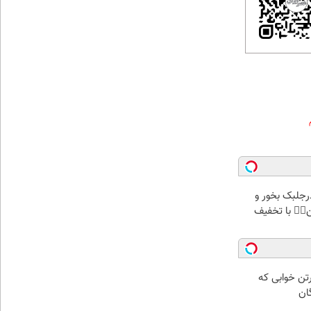
پودرجلبک بخور و
کن👌🏻 با تخفیف
رتن خوابی که
ان