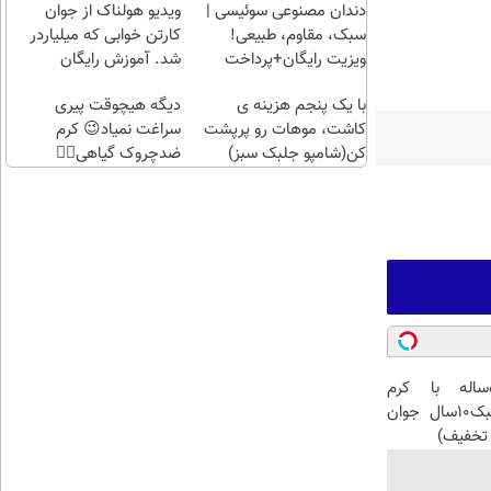
راحت)
بی‌بهره
دندان مصنوعی سوئیسی |
ویدیو هولناک از جوان
سبک، مقاوم، طبیعی!
کارتن خوابی که میلیاردر
ویزیت رایگان+پرداخت
شد. آموزش رایگان
اقساطی😍
با یک پنجم هزینه ی
دیگه هیچوقت پیری
کاشت، موهات رو پرپشت
سراغت نمیاد😉 کرم
کن(شامپو جلبک سبز)
ضدچروک گیاهی👈🏻
45%تخفیف
این آقای58ساله با کرم
ضدچروک جلبک10سال جوان
تخفیف)