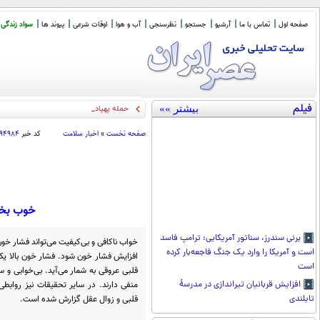
صفحه اول
تماس با ما
آرشیو
جستجو
نظرسنجی
آب و هوا
اوقات شرعی
پیوند ها
سواد زندگی
فیلم
بیشتر »»
حمله پهپادی گسترده صنعا به
_
صفحه نخست
»
اخبار سلامت
کد خبر
۹۴۹۸۴
خوب بخوا
برنی سندرز، سناتور آمریکایی: ترامپ فاسد
خواب ناکافی و بی‌کیفیت می‌تواند فشار خو
است و آمریکا را وارد یک جنگ فاجعه‌بار کرده
افزایش فشار خون شود. فشار خون بالا یک
است
قلبی عروقی به شمار می‌آید. بی‌خوابی و 
منفی دارند. در سایر تحقیقات نیز روابطی 
افزایش قربانیان تیراندازی در مدرسۀ
قلبی و زوال عقل گزارش شده است.
تایلندی