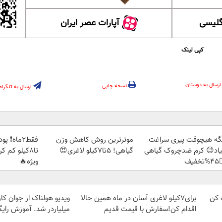
آپارات عصر ایران
آموزش
کپی لینک
ارسال به دوستان
نسخه چاپی
ارسال به تلگرام
بک بخور و
موثرترین روش کاهش وزن
دیگه هیچوقت پیری سرا
🏻 با تخفیف
گیاهی! 5تا۷کیلو لاغری😍
نمیاد😉 کرم ضدچروک گیا
ویژه🔥
👈
 از جوان کارتن خوابی که
برای7کیلو لاغری آسان در ماه همین حالا
با 
لیاردر شد. آموزش رایگان
اقدام کن!سفارش با قیمت قدیم