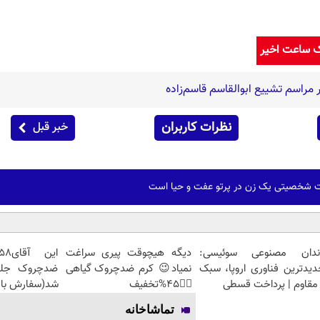
ک ساعت اخیر
راسم تشییع ابوالقاسم قاسم‌زاده
نظرات کاربران
خبر قبل
ت شخصیتی یک زن در پرتو عفت و حیا است
ندان مصنوعی سوئیسی:
دیگه هیچوقت پیری سراغت
دیدترین فناوری اروپا، سبک
نمیاد😉 کرم ضدچروک گیاهی
مقاوم | پرداخت قسطی
👈🏻45%تخفیف
شد(سفارش با 
تماشاخانه