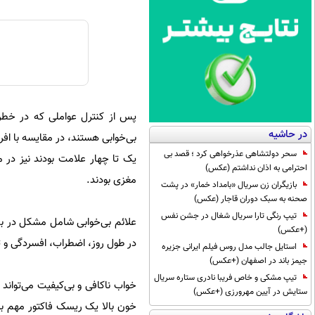
پس از کنترل عواملی که در خطر 
در حاشیه
سحر دولتشاهی عذرخواهی کرد ؛ قصد بی
احترامی به اذان نداشتم (عکس)
مغزی بودند.
بازیگران زن سریال «بامداد خمار» در پشت
صحنه به سبک دوران قاجار (عکس)
تیپ رنگی تارا سریال شغال در جشن نفس
علائم بی‌خوابی شامل مشکل در ب
(+عکس)
در طول روز، اضطراب، افسردگی و
استایل جالب مدل روس فیلم ایرانی جزیره
جیمز باند در اصفهان (+عکس)
تیپ مشکی و خاص فریبا نادری ستاره سریال
خواب ناکافی و بی‌کیفیت می‌توان
ستایش در آیین مهرورزی (+عکس)
خون بالا یک ریسک فاکتور مهم برا