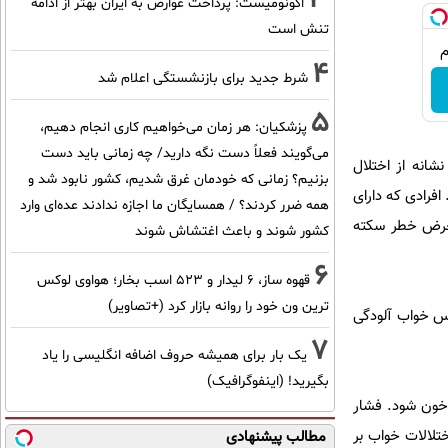
اکونومیست: پرداخت عوارض به ایران بهتر از ادامه
تنش است
4
شرط جدید برای بازنشستگی اعلام شد
5
پزشکیان: هر زمان می‌خواهیم کاری انجام دهیم،
می‌گویند فعلاً دست نگه دارید/ چه زمانی باید دست
انه از اختلال
بزنیم؟ زمانی که خودمان غرق شدیم، کشور نابود شد و
 قرار دارند. افرادی که دارای
همه ضرر کردند؟ / همسایگان ما اجازه ندادند عده‌ای وارد
ز بی‌خوابی نداشتند، ۱۶ درصد بیشتر در معرض خطر سکته
کشور شوند و باعث اغتشاش شوند
6
قهوه ساز، 6 لیدار و 523 اسب بخار؛ هواوی لوکس
ترین ون خود را روانه بازار کرد (+تصاویر)
س خواب آلودگی
7
یک بار برای همیشه حروف اضافه انگلیسی را یاد
بگیرید! (اینفوگرافیک)
 خون شود. فشار
تلالات خواب بر
مطالب پیشنهادی