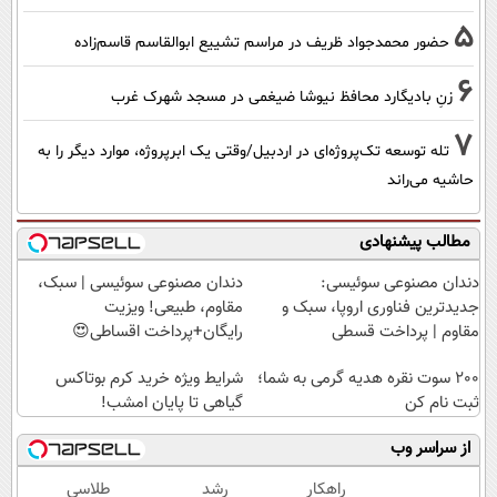
5
حضور محمدجواد ظریف در مراسم تشییع ابوالقاسم قاسم‌زاده
6
زنِ بادیگارد محافظ نیوشا ضیغمی در مسجد شهرک غرب
7
تله توسعه تک‌پروژه‌ای در اردبیل/وقتی یک ابرپروژه، موارد دیگر را به
حاشیه می‌راند
مطالب پیشنهادی
دندان مصنوعی سوئیسی:
دندان مصنوعی سوئیسی | سبک،
جدیدترین فناوری اروپا، سبک و
مقاوم، طبیعی! ویزیت
مقاوم | پرداخت قسطی
رایگان+پرداخت اقساطی😍
200 سوت نقره هدیه گرمی به شما؛
شرایط ویژه خرید کرم بوتاکس
ثبت نام کن
گیاهی تا پایان امشب!
از سراسر وب
راهکار
رشد
طلاسی