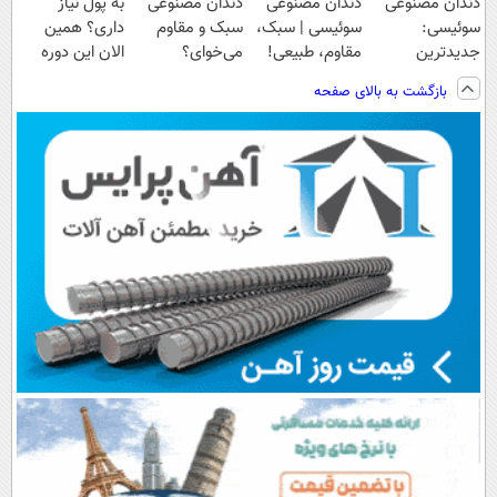
دندان مصنوعی
دندان مصنوعی
دندان مصنوعی
به پول نیاز
سوئیسی:
سوئیسی | سبک،
سبک و مقاوم
داری؟ همین
جدیدترین
مقاوم، طبیعی!
می‌خوای؟
الان این دوره
فناوری اروپا،
ویزیت
پرداخت اقساطی
رایگان رو شرکت
بازگشت به بالای صفحه
سبک و مقاوم |
رایگان+پرداخت
هم داریم!😍 |
کن تا دیر نشده!
پرداخت قسطی
اقساطی😍
📍تهران