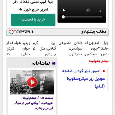
میخ کوب دستی فقط تا آخر
امروز حراج خورد!🔥
خرید با تخفیف
مطالب پیشنهادی
چرا ضدچروک
دندان مصنوعی
این کرم
ویدیو هولناک از
جلبک؟چون
سوئیسی:
گیاهی،مثل اتو
جوان کارتن
بدون بوتاکس
جدیدترین
چروکای
خوابی که
جوون میشی💉
فناوری اروپا،
پوستتوصاف
میلیاردر شد.
بیشتر بخوانید:
تماشاخانه
۴۰٪تخفیف
سبک و مقاوم |
میکنه!50%تخفیف
آموزش رایگان
تصویر باورنکردنی صفحه
پرداخت قسطی
موبایل زیر میکروسکوپ!
(فیلم)
ساعت ۸:۱۵ ششم اوت ؛
هیروشیما / وقتی شهر در دیگ
قیر می‌جوشید