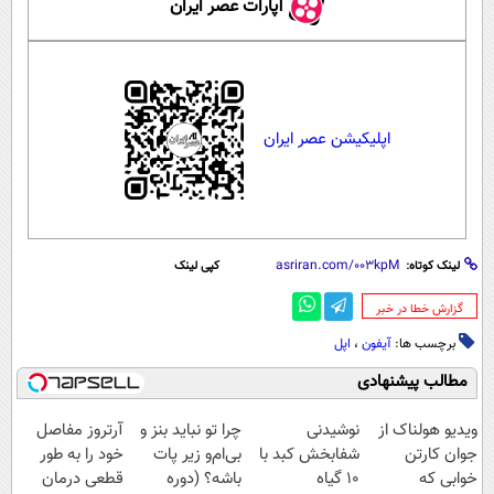
آپارات عصر ایران
اپلیکیشن عصر ایران
لینک کوتاه:
کپی لینک
‌گزارش خطا در خبر
برچسب ها:
آیفون
،
اپل
مطالب پیشنهادی
ویدیو هولناک از
نوشیدنی
چرا تو نباید بنز و
آرتروز مفاصل
جوان کارتن
شفابخش کبد با
بی‌ام‌و زیر پات
خود را به طور
خوابی که
10 گیاه
باشه؟ (دوره
قطعی درمان