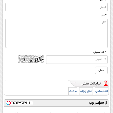
* نظر
* کد امنیتی
اعتبارسنجی
دیزل ژنراتور
بوکینگ
از سراسر وب