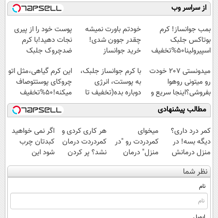
میلیاردر شد.
موثر(تخفیف تا
رایگان درآمد
کنید!
از سراسر وب
آموزش رایگان
امشب)
میلیاردی)
◗پرسش‌نامه◖
بمب جوانساز! کرم
خودتم باورت نمیشه
پوست خود را از پیری
بوتاکس جلبک
چقدر جوون شدی!
نجات دهید!با کرم
اسپیرولینا50%تخفیف
خرید جوانساز
ضدچروک جلبک
اسپیرولینا با تخفیف
میدونستی 207 خودت
با کرم جوانساز جلبک،
این کرم گیاهی،مثل اتو
ویژه
رو میتونی روهوا
به پوستت، انرژی
چروکای پوستتوصاف
بفروشی؟اینجا سریع و
دوباره بده(تخفیف تا
میکنه!50%تخفیف
راحت بفروش
امشب)
مطالب پیشنهادی
کمر درد داری؟
میخوای
هر کاری کردی و
اگر نمی خواهید
دیگه بسه! در
کمردردت رو "در
کمردردت درمان
کبدتان چرب
منزل درمانش
منزل" درمان
نشد؟ پر کردن
شود این
کن
کنی؟ (◂فیلم +
پرسشنامه و
نوشیدنی خوش
نظر شما
(◀پرسش‌نامه)
◂پرسش‌نامه)
دریافت راه حل
طعم را بنوشید
نام
ایمیل