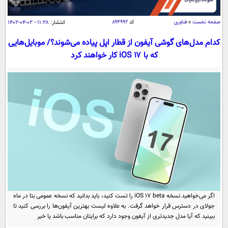
سیاسی
اقتصاد
صفحه نخست
»
فناوری
کد
۸۹۴۹۹۲
انتشار:
۱۱:۲۸ - ۰۲-۰۴-۱۴۰۲
جامعه
اقتصادی
کدام مدل‌های گوشی آیفون از قطار اپل پیاده می‌شوند؟/ موبایل‌هایی
که با iOS ۱۷ کار خواهند کرد
ورزشی
اجتماعی
خودرو
بین الملل
حوادث
فرهنگ و هنر
سیاست خارجی
سلامت
علم و دانش
یک برش دانایی
قرآن
فناوری و It
محیط زیست
گوناگون
علمی
سفر و تفریح
فیلم
سرگرمی
اخبار کریپتو
عصر ایران 2
اقتصاد
باشگاه مغز
آموزش زبان
خواندنی ها و دیدنی ها
ورزش
اگر می‌خواهید نسخه iOS ۱۷ beta را تست کنید، باید بدانید که نسخه عمومی بتا در ماه
مجله تصویری سلاح
جولای در دسترس قرار خواهد گرفت. به علاوه لیست بهترین آیفون‌ها را بررسی کنید تا
داستان کوتاه
سیاست
ببینید که آیا مدل جدیدتری از آیفون وجود دارد که برایتان مناسب باشد یا خیر