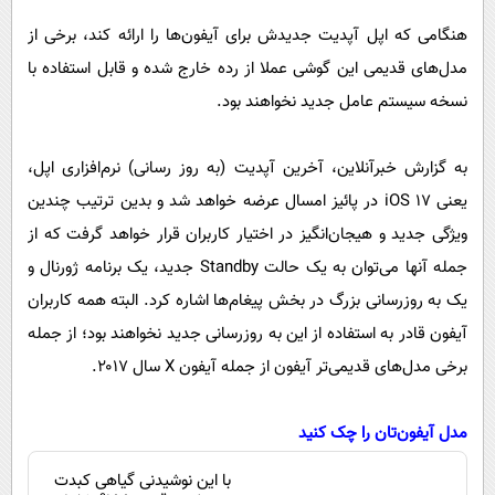
پیامک
سرگرمی
هنگامی که اپل آپدیت جدیدش برای آیفون‌ها را ارائه کند، برخی از
روانشناسی
فناوری
مدل‌های قدیمی این گوشی عملا از رده خارج شده و قابل استفاده با
آشپزی
گوناگون
نسخه سیستم عامل جدید نخواهند بود.
دانلود
حوادث
به گزارش خبرآنلاین، آخرین آپدیت (به روز رسانی) نرم‌افزاری اپل،
محیط زیست
یعنی iOS ۱۷ در پائیز امسال عرضه خواهد شد و بدین ترتیب چندین
سلامت
ویژگی جدید و هیجان‌انگیز در اختیار کاربران قرار خواهد گرفت که از
فرهنگی
جمله آنها می‌توان به یک حالت Standby جدید، یک برنامه ژورنال و
بین الملل
یک به روزرسانی بزرگ در بخش پیغام‌ها اشاره کرد. البته همه کاربران
آیفون قادر به استفاده از این به روزرسانی جدید نخواهند بود؛ از جمله
اجتماعی
برخی مدل‌های قدیمی‌تر آیفون از جمله آیفون X سال ۲۰۱۷.
حیات وحش
سیاست خارجی
مدل آیفون‌تان را چک کنید
با این نوشیدنی گیاهی کبدت