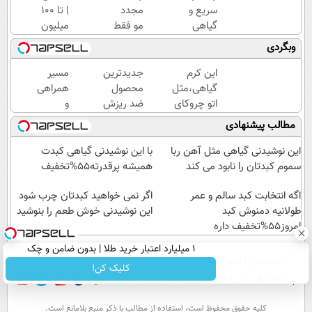
سریع و
مجدد
| تا 100
گیاهی
مو فقط
میلیون
برای
با این
وام
وبگردی
جلوگیری
شامپو
آنی
و درمان
ممکنه
خرید
این کرم
جدیدترین
مسیر
پیری
🔥
طلا💰
گیاهی،مثل
محصول
همراهی
پوست
(تخفیف
ثبت
اتو چروکای
ضد ریزش
و
ویژه در
نام
پوستتوصاف
و تقویت
گزارش
مطالب پیشنهادی
خرید
کن!
میکنه!50%تخفیف
مو در
عملکرد
فوری)
تلویزیون
گروه
این نوشیدنی گیاهی مثل آهن ربا
با این نوشیدنی گیاهی کبدت
معرفی
اسنپ
سموم کبدتان را نابود می کند
همیشه پرقدرته55%تخفیف
شد! خرید
در
اگه انتخابت کبد سالم و عمر
با تخفیف
۱۴۰۴
اگر نمی خواهید کبدتان چرب شود
طولانیه دمنوش کبد
این نوشیدنی خوش طعم را بنوشید
امروز55%تخفیف داره
۱ میلیارد اعتبار خرید طلا | بدون ضامن و چک
صفحه اول
فیلم
عصر ایران۲
درباره عصرایران
تماس با ما
آرشیو
جستجو
کلیک کن!
پیوندها
نظرسنجی
آب و هوا
اوقات شرعی
سواد زندگی
كليه حقوق محفوظ است، استفاده از مطالب با ذكر منبع بلامانع است.