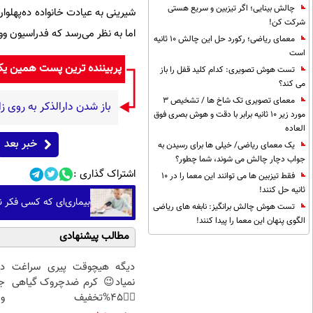
چالش بینایی؛ اگر تیزبین و سریع هستی
شیرینی به عیادت خانواده ده‌پهلوان
شرکت کن!
اما به نظر می‌رسد که فدراسیون وو
معمای ریاضی؛ رکورد حل این چالش 10 ثانیه
است
پربیننده ترین پست همین ی
تست هوش تصویری: کدام کلید قفل را باز
می کند؟
معمای تصویری تک شاخ ها / تشخیص 3
باز شدن دارالذکر به روی ز
مورد زیر 10 ثانیه برابر با دقت و هوش بصری فوق
العاده
خبر بعد
یک معمای ریاضی/ خیلی ها برای رسیدن به
جواب دچار چالش می شوند، شما چطور؟
اشتراک گذاری :
فقط تیزبین ها می توانند این معما را در 10
ثانیه حل کنند!
بیماری‌ای که کسی فکر ن
تست هوش چالش برانگیز: نابغه های ریاضی
الگوی پنهان این معما را پیدا کنند!
مطالب پیشنهادی
دیگه هیچوقت پیری سراغت
د
نمیاد😉 کرم ضدچروک گیاهی
ج
👈🏻45%تخفیف
و 