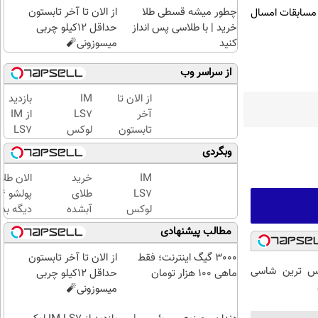
چطور میشه قسطی طلا
از الان تا آخر تابستون
ر مسابقات امسال
خرید | با طلاسی پس انداز
حداقل 12کیلو چربی
کنید
میسوزونی🧨
از سراسر وب
از الان تا
IM
بازدید
آخر
LS7
از IM
تابستون
لوکس
LS7
حداقل
ترین
لوکس
وبگردی
12کیلو
شاسی
ترین
چربی
بلند
شاسی
IM
خرید
الان طلا
میسوزونی
برقی
بلند
LS7
طلای
🧨
ایران
برقی
لوکس
آبشده
دیگه بده
ایران
ترین
حتی با
سرمایه‌گ
مطالب پیشنهادی
در
شاسی
۱۰۰هزارتومان
طلا با ا
باشگاه
بلند
بی‌بهره
3000 گیگ اینترنت؛ فقط
از الان تا آخر تابستون
انقلاب
 لوکس ترین شاسی
برقی
ماهی 100 هزار تومان
حداقل 12کیلو چربی
ایران
میسوزونی🧨