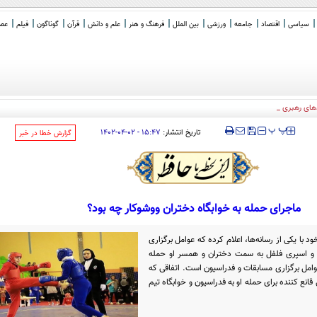
سیاسی
اقتصاد
جامعه
ورزشی
بین الملل
فرهنگ و هنر
علم و دانش
قرآن
گوناگون
فیلم
عصر 
های رهبری در شکل دادن به ن
_
‍‍‍ پ
پ
تاریخ انتشار:
۱۵:۴۷ - ۰۲-۰۴-۱۴۰۲
‌گزارش خطا در خبر
ماجرای حمله به خوابگاه دختران ووشوکار چه بود؟
 با یکی از رسانه‌ها، اعلام کرده که عوامل برگزاری
ر و اسپری فلفل به سمت دختران و همسر او حمله
عوامل برگزاری مسابقات و فدراسیون است. اتفاقی که
انع کننده برای حمله او به فدراسیون و خوابگاه تیم