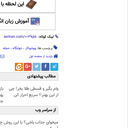
این لحظه با
آموزش زبان ان
لینک کوتاه:
برچسب ها:
ووشوکار
،
خوابگاه
،
حمله
بازدید از صفحه اول
مطالب پیشنهادی
وام بگیر و قسطی طلا بخر! چی
با
از این بهتر!! سریع احراز کن
پو
جلبک(
از سراسر وب
میخوای جذاب باشی؟ یا این روش چرب