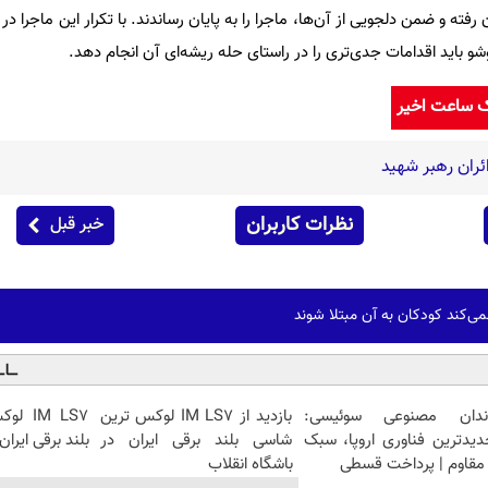
 رفته و ضمن دلجویی از آن‌ها، ماجرا را به پایان رساندند. با تکرار این ماجرا د
شو باید اقدامات جدی‌تری را در راستای حله ریشه‌ای آن انجام دهد.
ک ساعت اخیر
ائران رهبر شهید
نظرات کاربران
خبر قبل
می‌کند کودکان به آن مبتلا شوند
ندان مصنوعی سوئیسی:
بازدید از IM LS7 لوکس ترین
IM LS7
دیدترین فناوری اروپا، سبک
شاسی بلند برقی ایران در
بلند برقی ایران
مقاوم | پرداخت قسطی
باشگاه انقلاب