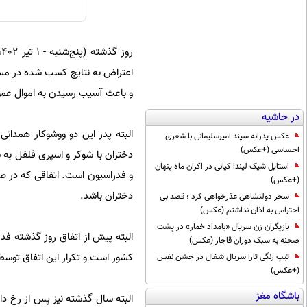
اعتراض به نتایج کسب شده در مسا
و باعث آسیب رسیدن به اموال عمو
در حاشیه
البته پدر این دو ووشوکار همدانی
عکس پدرانه سپند امیرسلیمانی با شعری
احساسی (+عکس)
دختران با شوکر و اسپری فلفل به 
استایل شیک لیندا کیانی در اکران ماه پنهان
و فدراسیون است. اتفاقی که در صو
(+عکس)
دختران باشد.
سحر دولتشاهی عذرخواهی کرد ؛ قصد بی
احترامی به اذان نداشتم (عکس)
بازیگران زن سریال «بامداد خمار» در پشت
البته پیش از اتفاق روز گذشته فدر
صحنه به سبک دوران قاجار (عکس)
کشور است و تکرار این اتفاق توسط
تیپ رنگی تارا سریال شغال در جشن نفس
(+عکس)
باشگاه مغز
البته سال گذشته نیز پس از رخ داد