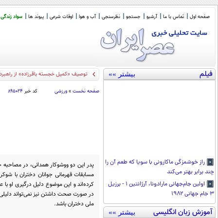
صفحه اول
تماس با ما
آرشیو
جستجو
نظرسنجی
آب و هوا
اوقات شرعی
پیوند ها
سواد زندگی
فیلم
بیشتر »»
توصیف «کمیل خجسته باقرزاده» از راهبرد
صفحه نخست
»
ورزشی
کد خبر
۸۹۵۰۲۴
راز خوشمزگی ماکارونی با سویا که طعم آن را
پدر این دو ووشوکار همدانی، در مصاحبه خود
چند برابر بهتر می‌کند
مسابقات قهرمانی جوانان دختران با شوک
کرده‌اند و این موضوع دلیل درگیری او با 
اولین جام‌جهانی مارادونا، آرژانتین ۱ - برزیل
در صورت صحت داشتن نیز نمی‌تواند دلیلی ق
۳ جام جهانی ۱۹۸۲
ملی دختران باشد.
آموزش زبان انگلیسی
بیشتر »»