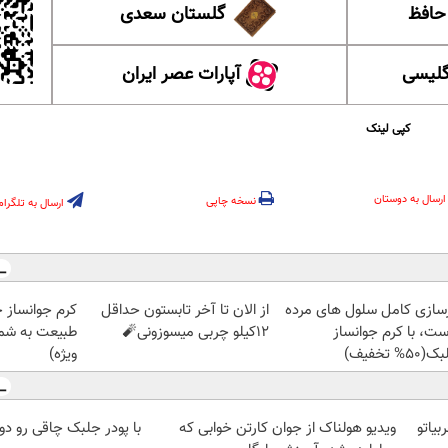
 حافظ
گلستان سعدی
گلیسی
آپارات عصر ایران
کپی لینک
ارسال به دوستان
نسخه چاپی
ارسال به تلگرام
زسازی کامل سلول های مرده
از الان تا آخر تابستون حداقل
کرم جوانساز 
ست، با کرم جوانساز
12کیلو چربی میسوزونی🧨
طبیعت به شما
50% تخفیف)
ویژه)
یاتو
ویدیو هولناک از جوان کارتن خوابی که
با پودر جلبک چاقی رو دو