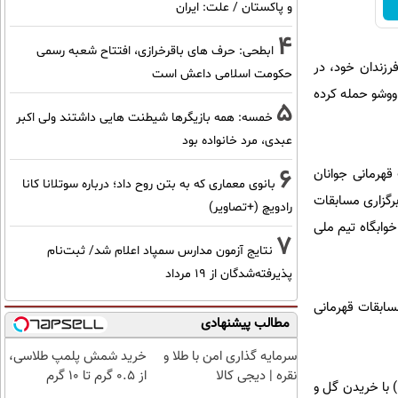
و پاکستان / علت: ایران
4
ابطحی: حرف های باقرخرازی، افتتاح شعبه رسمی
سر و فرزندان خود، در
حکومت اسلامی داعش است
ووشو حمله کرده
5
خمسه: همه بازیگرها شیطنت هایی داشتند ولی اکبر
عبدی، مرد خانواده بود
6
 قهرمانی جوانان
بانوی معماری که به بتن روح داد؛ درباره سوتلانا کانا
برگزاری مسابقات
رادویچ (+تصاویر)
خوابگاه تیم ملی
7
نتایج آزمون مدارس سمپاد اعلام شد/ ثبت‌نام
پذیرفته‌شدگان از ۱۹ مرداد
مسابقات قهرمانی
مطالب پیشنهادی
سرمایه گذاری امن با طلا و
خرید شمش پلمپ طلاسی،
نقره | دیجی کالا
از ۰.۵ گرم تا ۱۰ گرم
) با خریدن گل و