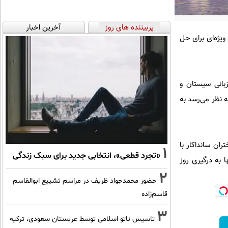
پربیننده های روز
آخرین اخبار
ویژه‌ای برای حل
ان در بخش دختران، روزهای ۳۰ و ۳۱ خرداد به میزبانی سیستان و
ه نظر می‌رسد به
ران سانداکار با
1
«تجرد قطعی»، انتخابی جدید برای سبک زندگی
ا به درگیری روز
2
حضور محمدجواد ظریف در مراسم تشییع ابوالقاسم
قاسم‌زاده
3
تاسیس ناتو اسلامی توسط عربستان سعودی، ترکیه