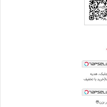
جلبک، هدیه
(خرید با تخفیف
ر بزن😎