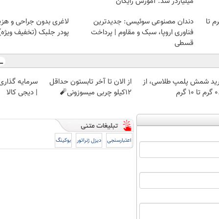
میلیاردر شد. آموزش رایگان
لمپ طلاسی، از ۰.۵ گرم تا
دندان مصنوعی سوئیسی: جدیدترین
لاغری بدون جراحی و هزین
فناوری اروپا، سبک و مقاوم | پرداخت
پودر جلبک (تخفیف ویژه)
قسطی
ید شمش پلمپ طلاسی، از
از الان تا آخر تابستون حداقل
سرمایه گذاری ا
 ۱۰ گرم
12کیلو چربی میسوزونی🧨
| دیجی کالا
اعتبارسنجی
دیزل ژنراتور
بوکینگ