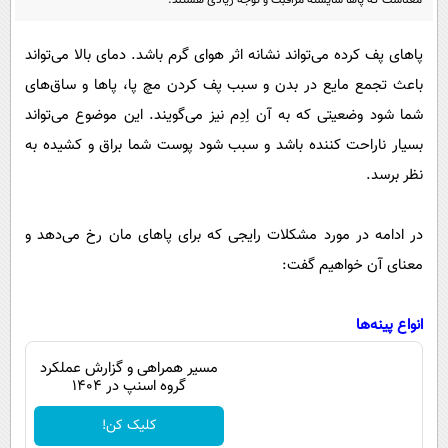
معناست که پا‌ها شایسته مراقبت و توجه زیادی هستند.
پیامک
سرگرمی
روانشناسی
فناوری
پا‌های پف کرده می‌تواند نشانه اثر هوای گرم باشد. دمای بالا می‌تواند
آشپزی
باعث تجمع مایع در بدن و سبب پف کردن مچ پا، پا‌ها و ساق‌های
گوناگون
شما شود وضعیتی که به آن اِدِم نیز می‌گویند. این موضوع می‌تواند
دانلود
حوادث
بسیار ناراحت کننده باشد و سبب شود پوست شما براق و کشیده به
محیط زیست
نظر برسد.
سلامت
فرهنگی
در ادامه در مورد مشکلات رایجی که برای پا‌های مان رخ می‌دهد و
معنای آن خواهیم گفت:
بین الملل
اجتماعی
انواع پینه‌ها
حیات وحش
مسیر همراهی و گزارش عملکرد
سیاست خارجی
گروه اسنپ در ۱۴۰۴
کلیک کن!