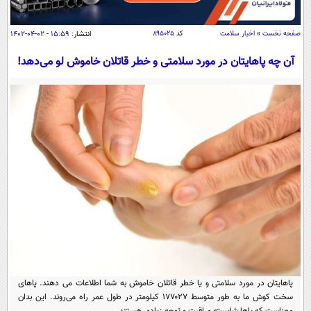
سیاسی
اقتصاد
صفحه نخست
»
اخبار سلامت
کد
۸۹۵۰۲۵
انتشار:
۱۵:۵۹ - ۰۲-۰۴-۱۴۰۲
جامعه
اقتصادی
آن چه پا‌هایتان در مورد سلامتی و خطر قاتلان خاموش لو می‌دهد!
ورزشی
اجتماعی
خودرو
بین الملل
حوادث
فرهنگ و هنر
سیاست خارجی
سلامت
علم و دانش
یک برش دانایی
قرآن
فناوری و It
محیط زیست
گوناگون
علمی
سفر و تفریح
فیلم
سرگرمی
اخبار کریپتو
عصر ایران 2
اقتصاد
باشگاه مغز
آموزش زبان
خواندنی ها و دیدنی ها
ورزش
مجله تصویری سلاح
پا‌هایتان در مورد سلامتی و یا خطر قاتلان خاموش به شما اطلاعات می دهند. پا‌های
داستان کوتاه
سیاست
سخت کوش ما به طور متوسط ۱۷۷۰۲۷ کیلومتر در طول عمر راه می‌روند. این بدان