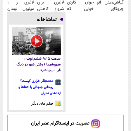
گیاهی،مثل اتو
جوان کارتن
لاغری برای
لاغری را ۱
چروکای
خوابی که
شروع کاهش
میلیون تومان
پوستتوصاف
میلیاردر شد.
وزن، ارسال از
ارزان‌تر از
تماشاخانه
میکنه!50%تخفیف
آموزش رایگان
داروخانه های
همه‌جا بخر!
نزدیکت!
ساعت ۸:۱۵ ششم اوت ؛
هیروشیما / وقتی شهر در دیگ
قیر می‌جوشید
محمدباقر خرازی کیست؟
روحانی جنجالی با ادعاها و
ایده‌های تخیلی
فیلم های دیگر
عضویت در اینستاگرام عصر ایران