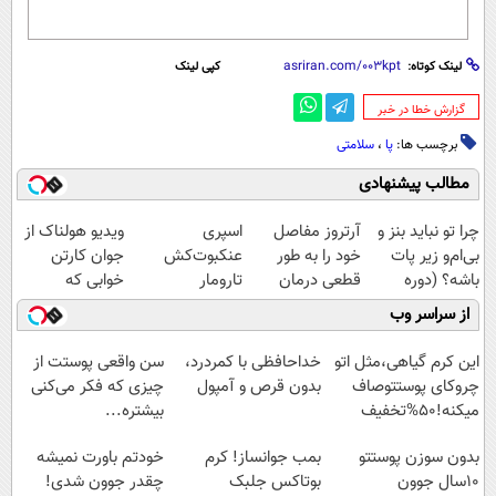
لینک کوتاه:
کپی لینک
‌گزارش خطا در خبر
برچسب ها:
پا
،
سلامتی
مطالب پیشنهادی
چرا تو نباید بنز و
آرتروز مفاصل
اسپری
ویدیو هولناک از
بی‌ام‌و زیر پات
خود را به طور
عنکبوت‌‌کش
جوان کارتن
باشه؟ (دوره
قطعی درمان
تارومار
خوابی که
رایگان درآمد
کنید!
ازبین‌برنده انواع
میلیاردر شد.
از سراسر وب
میلیاردی)
◗پرسش‌نامه◖
عنکبوت
آموزش رایگان
این کرم گیاهی،مثل اتو
خداحافظی با کمردرد،
سن واقعی پوستت از
چروکای پوستتوصاف
بدون قرص و آمپول
چیزی که فکر می‌کنی
میکنه!50%تخفیف
بیشتره...
بدون سوزن پوستتو
بمب جوانساز! کرم
خودتم باورت نمیشه
10سال جوون
بوتاکس جلبک
چقدر جوون شدی!