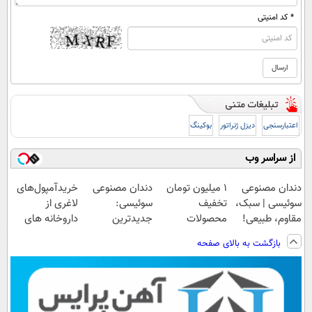
* کد امنیتی
اعتبارسنجی
دیزل ژنراتور
بوکینگ
از سراسر وب
دندان مصنوعی
۱ میلیون تومان
دندان مصنوعی
خریدآمپول‌های
سوئیسی | سبک،
تخفیف
سوئیسی:
لاغری از
مقاوم، طبیعی!
محصولات
جدیدترین
داروخانه های
ویزیت
لاغری؛ یک قدم
فناوری اروپا،
اطرافت، ارسال
بازگشت به بالای صفحه
رایگان+پرداخت
نزدیک‌تر به
سبک و مقاوم |
فوری همراه با
اقساطی😍
شروع کاهش
پرداخت قسطی
پک یخ!
وزن