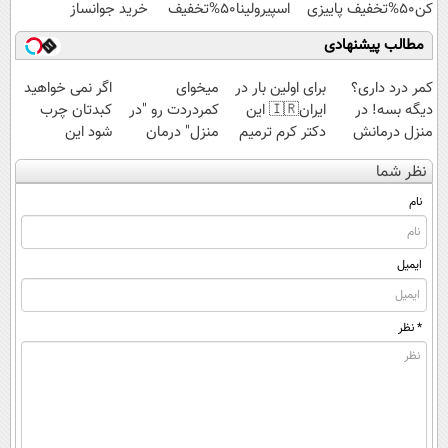
کن50%تخفیف پاییزی
اسپیرولینا50%تخفیف
خرید جوانساز
اسپیرولینا با تخفیف
مطالب پیشنهادی
ویژه
کمر درد داری؟
برای اولین بار در
میخوای
اگر نمی خواهید
دیگه بسه! در
ایران🇮🇷 این
کمردردت رو "در
کبدتان چرب
منزل درمانش
دکتر کرم ترمیم
منزل" درمان
شود این
کن
کننده 23 روزه
کنی؟ (◂فیلم +
نوشیدنی خوش
نظر شما
(◀پرسش‌نامه)
ساخت!
◂پرسش‌نامه)
طعم را بنوشید
نام
ایمیل
* نظر