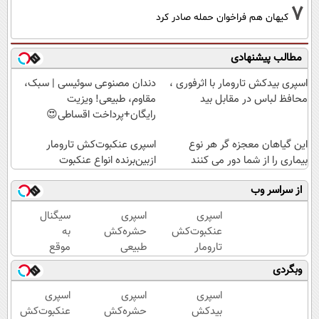
7
کیهان هم فراخوان حمله صادر کرد
مطالب پیشنهادی
اسپری بیدکش تارومار با اثرفوری ،
دندان مصنوعی سوئیسی | سبک،
محافظ لباس در مقابل بید
مقاوم، طبیعی! ویزیت
رایگان+پرداخت اقساطی😍
این گیاهان معجزه گر هر نوع
اسپری عنکبوت‌‌کش تارومار
بیماری را از شما دور می کنند
ازبین‌برنده انواع عنکبوت
از سراسر وب
اسپری
اسپری
سیگنال
عنکبوت‌‌کش
حشره‌کش
به
تارومار
طبیعی
موقع
ازبین‌برنده
تارومار
سرمایه
وبگردی
انواع
سازگار با
گذاری
عنکبوت
محیط
(رایگان
اسپری
اسپری
اسپری
زیست و با
به
بیدکش
حشره‌کش
عنکبوت‌‌کش