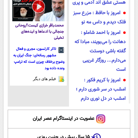
هستی عشق اند آدمی و پری
امروز با حافظ : مزرع سبز
فلک دیدم و داس مه نو
محمدباقر خرازی کیست؟روحانی
امروز با احمد شاملو :
جنجالی با ادعاها و ایده‌های
تخیلی
دهانت را می‌بویند، مبادا که
تاکر کارلسون، مجری و فعال
گفته باشی دوستت
مشهور رسانه‌ای: جنگ ایران به
می‌دارم... روزگار غریبی
وضوح برخلاف چیزی است که ترامپ
وعده داده بود
است
امروز با کریم فکور :
فیلم های دیگر
امشب در سر شوری دارم ؛
امشب در دل نوری دارم
عضویت در اینستاگرام عصر ایران
۱۵ سال پیش در چنین روزی