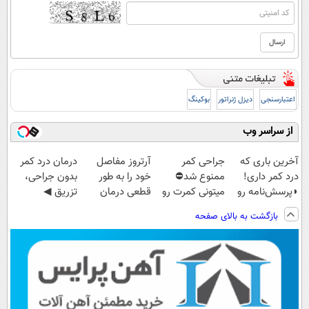
اعتبارسنجی
دیزل ژنراتور
بوکینگ
از سراسر وب
آخرین باری که
جراحی کمر
آرتروز مفاصل
درمان درد کمر
درد کمر داری!
ممنوع شد⛔
خود را به طور
بدون جراحی،
◗پرسش‌نامه رو
میتونی کمرت رو
قطعی درمان
تزریق ◀
پر کن◖
در منزل درمان
کنید!
پرسش‌نامه رو پر
بازگشت به بالای صفحه
کنی! 👈🏻
◂پرسش‌نامه▸
کن ▶
پرسش‌نامه