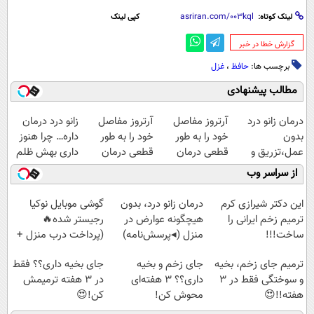
لینک کوتاه:
کپی لینک
‌گزارش خطا در خبر
برچسب ها:
حافظ
،
غزل
مطالب پیشنهادی
درمان زانو درد
آرتروز مفاصل
آرتروز مفاصل
زانو درد درمان
بدون
خود را به طور
خود را به طور
داره… چرا هنوز
عمل،تزریق و
قطعی درمان
قطعی درمان
داری بهش ظلم
دارو
کنید!
کنید!
می‌کنی؟
از سراسر وب
(◂پرسش‌نامه)
◂پرسش‌نامه▸
◗پرسش‌نامه◖
این دکتر شیرازی کرم
درمان زانو درد، بدون
گوشی موبایل نوکیا
ترمیم زخم ایرانی را
هیچگونه عوارض در
رجیستر شده🔥
ساخت!!!
منزل (◂پرسش‌نامه)
(پرداخت درب منزل +
تخفیف ویژه)
ترمیم جای زخم، بخیه
جای زخم و بخیه
جای بخیه داری؟؟ فقط
و سوختگی فقط در 3
داری؟؟ 3 هفته‌ای
در 3 هفته ترمیمش
هفته!!😍
محوش کن!
کن!😍