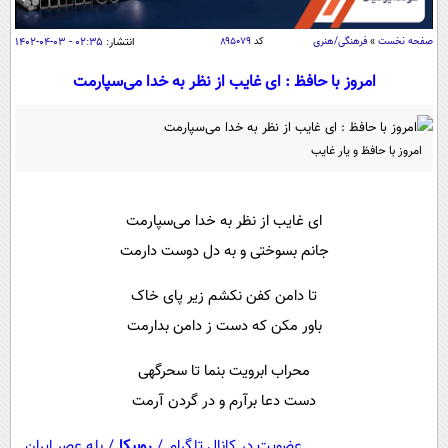
سیاسی
اقتصاد
صفحه نخست
»
فرهنگی/هنری
کد
۸۹۵۰۷۹
انتشار:
۰۲:۳۵ - ۰۳-۰۴-۱۴۰۲
جامعه
اقتصادی
امروز با حافظ : ای غایب از نظر به خدا می‌سپارمت
ورزشی
اجتماعی
خودرو
بین الملل
حوادث
امروز با حافظ و یار غایب
فرهنگ و هنر
سیاست خارجی
سلامت
علم و دانش
ای غایب از نظر به خدا می‌سپارمت
یک برش دانایی
قرآن
فناوری و It
جانم بسوختی و به دل دوست دارمت
محیط زیست
گوناگون
علمی
تا دامن کفن نکشم زیر پای خاک
سفر و تفریح
فیلم
سرگرمی
اخبار کریپتو
باور مکن که دست ز دامن بدارمت
عصر ایران 2
اقتصاد
باشگاه مغز
محراب ابرویت بنما تا سحرگهی
آموزش زبان
خواندنی ها و دیدنی ها
ورزش
مجله تصویری سلاح
دست دعا برآرم و در گردن آرمت
داستان کوتاه
سیاست
عضویت در کانال تلگرام
/
روبیکا
/
بله عصر ایران