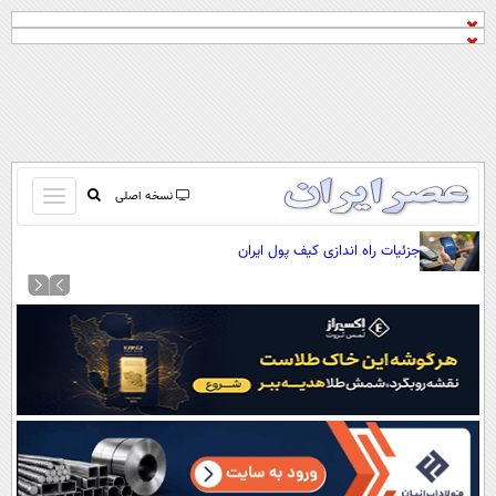
باز
نسخه اصلی
و
صفحه اول
جزئیات راه اندازی کیف پول ایران
بسته
تماس با ما
کردن
آرشیو
منو
جستجو
نظرسنجی
آب و هوا
اوقات شرعی
پیوند ها
سواد زندگی