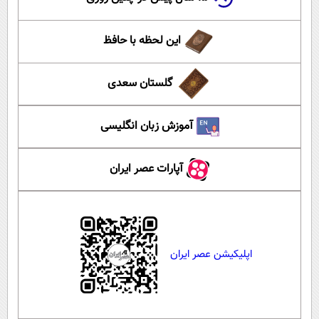
این لحظه با حافظ
گلستان سعدی
آموزش زبان انگلیسی
آپارات عصر ایران
اپلیکیشن عصر ایران