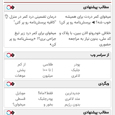
مطالب پیشنهادی
میخوای کمر دردت برای همیشه
درمان تضمینی درد کمر در منزل 👌
خوب شه؟ ◀ پرسش‌نامه رو پر کن!
"کافیه پرسش‌نامه رو پر کنی"
خلافی خودروتو الان ببین، با پلاک و
میخوای برای کمر درد زیر تیغ
کد ملی، بدون نیاز به مراجعه
جراحی بری؟! ◗پرسش‌نامه رو پر
حضوری
کن◖
از سراسر وب
پودر
طلاسی
از کم
جلبک
| تا 100
پشتی
لاغری
میلیون
موهات
رو به
وام
خجالت
وبگردی
قیمت
آنی
میکشی؟
قدیم
خرید
اینجا با
جدیدترین
فقط2ماه❗
موبایل
بخر
طلا💰
تراکم
متد لاغری
پودرجلبک
قسطی
ثبت
بالا بکار
بدون رژیم
بخور و
میخوای؟
نام
و ورزش
تا8کیلو
بخرش
مطالب پیشنهادی