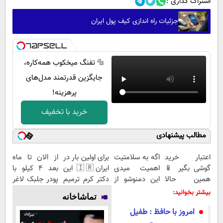
اشتراک گذاری :
جزئیات راه اندازی کیف پول ایران
🔩 تفنگ میخکوب همه‌کاره،
جایگزین قدرتمند مدل‌های
پرهزینه!
خرید با تخفیف
مطالب پیشنهادی
اعتبار خرید
اگه به سلامتیت
برای اولین بار در
از الان تا ماه
گوشی بگیر 📱
اهمیت میدی
ایران🇮🇷 این
بعد 4 کیلو با
همین حالا
این دمنوشو از
دکتر کرم ترمیم
پودر جلبک لاغر
درخواست اعتبار
دست نده
کننده 23 روزه
میشی(تعداد
بیشتر بخوانید:
تماشاخانه
بده 🎯
ساخت!
محدود)
امروز با حافظ : طفیل