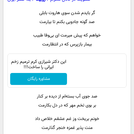
پیامک
سرگرمی
گر بایدم شدن سوی هاروت بابلی
روانشناسی
فناوری
صد گونه جادویی بکنم تا بیارمت
آشپزی
گوناگون
خواهم که پیش میرمت ای بی‌وفا طبیب
دانلود
حوادث
بیمار بازپرس که در انتظارمت
محیط زیست
سلامت
این دکتر شیرازی کرم ترمیم زخم
ایرانی را ساخت!!!
فرهنگی
مشاوره رایگان
بین الملل
اجتماعی
صد جوی آب بسته‌ام از دیده بر کنار
حیات وحش
بر بوی تخم مهر که در دل بکارمت
سیاست خارجی
خونم بریخت وز غم عشقم خلاص داد
منت پذیر غمزه خنجر گذارمت