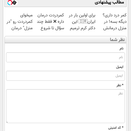
مطالب پیشنهادی
کمر درد داری؟
برای اولین بار در
‌کمردردت درمان
میخوای
دیگه بسه! در
ایران🇮🇷 این
داره ❌ فقط چند
کمردردت رو "در
منزل درمانش
دکتر کرم ترمیم
سؤال تا شروع
منزل" درمان
کن
کننده 23 روزه
بهبودی فاصله‌
کنی؟ (◂فیلم +
نظر شما
(◀پرسش‌نامه)
ساخت!
داری!
◂پرسش‌نامه)
نام
ایمیل
* نظر
* کد امنیتی