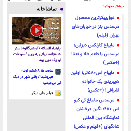
لاغری؛ یک قدم
میلیاردر شد.
با ارسال از
وزن، ارسال از
بیشتر بخوانید:
تماشاخانه
نزدیک‌تر به
آموزش رایگان
داروخانه و پک
داروخانه های
غول‌پیکرترین محصول
شروع کاهش
یخ!
نزدیکت!
وزن
مرسدس بنز در خیابان‌های
تهران (فیلم)
مایباخ کارلکس دیزاین؛
پارتیا، افسانه «آن‌شیگائو»؛ سفر
مرسدس با طعم طلا و نعنا!
شاهزاده ایرانی به چین / سوغات
او یک دین بود
(+عکس)
ساعت ۸:۱۵ ششم اوت ؛
مایباخ اس580ئی؛ اولین
هیروشیما / وقتی شهر در دیگ
هیبریدی یک خانواده
قیر می‌جوشید
اشرافی! (+عکس)
فیلم های دیگر
مرسدس-مایباخ ئی کیو
اس 680؛ نگین درخشان
نمایشگاه بین المللی
شانگهای (+فیلم و عکس)