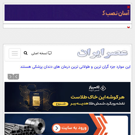
باز
نسخه اصلی
و
صفحه اول
این موارد جزء گران ترین و طولانی ترین درمان های دندان پزشکی هستند
بسته
تماس با ما
کردن
آرشیو
منو
جستجو
نظرسنجی
آب و هوا
اوقات شرعی
پیوند ها
سواد زندگی