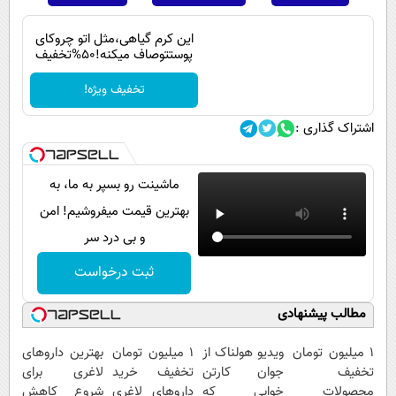
این کرم گیاهی،مثل اتو چروکای
پوستتوصاف میکنه!50%تخفیف
تخفیف ویژه!
اشتراک گذاری :
ماشینت رو بسپر به ما، به
بهترین قیمت میفروشیم! امن
و بی درد سر
ثبت درخواست
مطالب پیشنهادی
۱ میلیون تومان
ویدیو هولناک از
1 میلیون تومان
بهترین داروهای
تخفیف
جوان کارتن
تخفیف خرید
لاغری برای
محصولات
خوابی که
داروهای لاغری
شروع کاهش