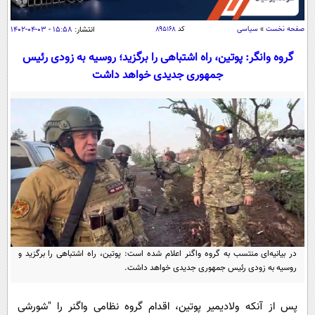
سیاسی
اقتصاد
صفحه نخست
»
سیاسی
کد
۸۹۵۱۶۸
انتشار:
۱۵:۵۸ - ۰۳-۰۴-۱۴۰۲
جامعه
اقتصادی
گروه وانگر: پوتین، راه اشتباهی را برگزید؛ روسیه به زودی رئیس
جمهوری جدیدی خواهد داشت
ورزشی
اجتماعی
خودرو
بین الملل
حوادث
فرهنگ و هنر
سیاست خارجی
سلامت
علم و دانش
یک برش دانایی
قرآن
فناوری و It
محیط زیست
گوناگون
علمی
سفر و تفریح
فیلم
سرگرمی
اخبار کریپتو
عصر ایران 2
اقتصاد
باشگاه مغز
در بیانیه‌ای منتسب به گروه واگنر اعلام شده است: پوتین، راه اشتباهی را برگزید و
آموزش زبان
روسیه به زودی رئیس جمهوری جدیدی خواهد داشت.
خواندنی ها و دیدنی ها
ورزش
مجله تصویری سلاح
داستان کوتاه
سیاست
پس از آنکه ولادیمیر پوتین، اقدام گروه نظامی واگنر را "شورشی