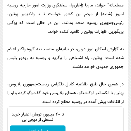
پیامک
سرگرمی
مسلحانه" خواند، ماریا زاخارووا، سخنگوی وزارت امور خارجه روسیه
روانشناسی
امروز (شنبه) از مردم این کشور خواست تا با ولادیمیر پوتین،
فناوری
رئیس‌جمهوری روسیه متحد بمانند. این در حالی است که یوگنی
آشپزی
گوناگون
پریگوژین اظهارات پوتین را ناامید کننده خواند.
دانلود
حوادث
محیط زیست
به گزارش اسکای نیوز عربی، در بیانیه‌ای منتسب به گروه واگنر اعلام
سلامت
شده است: پوتین، راه اشتباهی را برگزید و روسیه به زودی رئیس
جمهوری جدیدی خواهد داشت.
فرهنگی
بین الملل
در همین حال طبق اطلاعیه کانال تلگرامی ریاست‌جمهوری بلاروس،
اجتماعی
پوتین با الکساندر لوکاشنکو، همتای بلاروسی خود گفت‌وگو کرده و او را
حیات وحش
از اتفاقات پیش آمده در روسیه مطلع کرده است.
سیاست خارجی
تا ۴۰ میلیون تومان اعتبار خرید
قسطی از دیجی پی