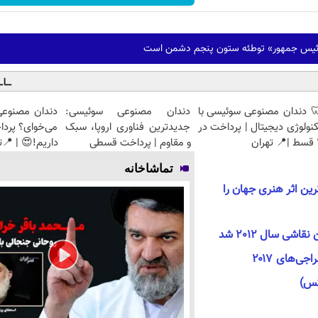
رئیس جمهور» توطئه ستون پنجم دشمن است
 دندان مصنوعی سوئیسی با
دندان مصنوعی سوئیسی:
دندان مصنوعی
نولوژی دیجیتال | پرداخت در
جدیدترین فناوری اروپا، سبک
می‌خوای؟ پرد
ان
و مقاوم | پرداخت قسطی
داریم!😍 | 📍ت
تماشاخانه
رین اثر هنری جهان را
شی سال 2012 شد
ی‌های ۲۰۱۷