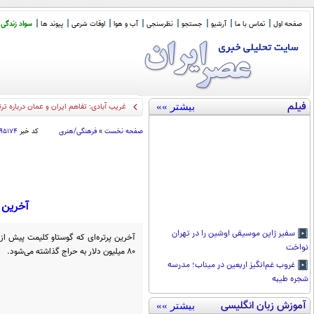
صفحه اول
تماس با ما
آرشیو
جستجو
نظرسنجی
آب و هوا
اوقات شرعی
پیوند ها
سواد زندگی
فیلم
بیشتر »»
ظریف:
_
صفحه نخست
»
فرهنگی/هنری
کد خبر
۹۵۱۷۴
آخرین نقاشی
سفیر ژاپن موسیقی اوشین را در تهران
آخرین پرتره‌ای که گوستاو کلیمت پیش از 
نواخت
۸۰ میلیون دلار به حراج گذاشته می‌شود.
غروب غم‌انگیز اربعین در میناب؛ مدرسه
شجره طیبه
آموزش زبان انگلیسی
بیشتر »»