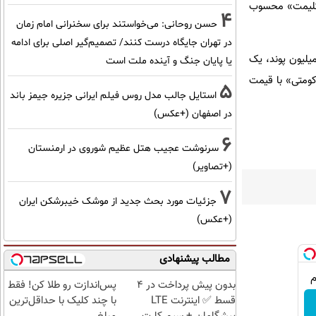
های اثر «کلیمت» محسوب
4
حسن روحانی: می‌خواستند برای سخنرانی امام زمان
در تهران جایگاه درست کنند/ تصمیم‌گیر اصلی برای ادامه
حراجی پیش‌رو ساتبیز نقاشی «فضای داخلی در شب»‌ اثر «لوسین فروید»‌ با قیمت تقریبی ۸ الی ۱۲ میلیون پوند، یک
یا پایان جنگ و آینده ملت است
برنزی اثر «آلبرتو جاکومتی» با قیمت
5
استایل جالب مدل روس فیلم ایرانی جزیره جیمز باند
در اصفهان (+عکس)
6
سرنوشت عجیب هتل عظیم شوروی در ارمنستان
(+تصاویر)
7
جزئیات مورد بحث جدید از موشک خیبرشکن ایران
(+عکس)
مطالب پیشنهادی
بدون پیش پرداخت در 4
پس‌اندازت رو طلا کن! فقط
قسط ✅ اینترنت LTE
با چند کلیک با حداقل‌ترین