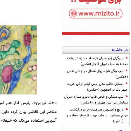
در حاشیه
بازیگران زن سریال «بامداد خمار» در پشت
صحنه به سبک دوران قاجار (عکس)
تیپ رنگی تارا سریال شغال در جشن نفس
(+عکس)
استایل جالب مدل روس فیلم ایرانی جزیره
جیمز باند در اصفهان (+عکس)
تیپ مشکی و خاص فریبا نادری ستاره سریال
«هلنا نیومن»‌، رئیس آثار هنر ام
ستایش در آیین مهرورزی (+عکس)
دریغ و افسوس هنرمندان برای درگذشت
عناصر این نقاشی بیان کرد: «این
مریم همتیان ؛ از حامد بهداد تا پیمان معادی و
آسیایی استفاده می‌کند که شیفته آن
... (عکس)