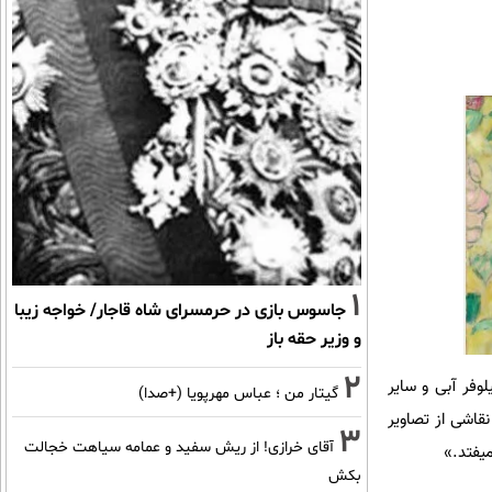
1
جاسوس بازی در حرمسرای شاه قاجار/ خواجه زیبا
و وزیر حقه باز
2
لوفر آبی و سایر
گیتار من ؛ عباس مهرپویا (+صدا)
قاشی از تصاویر
3
آقای خرازی! از ریش سفید و عمامه سیاهت خجالت
میفتد.»
بکش