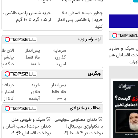
پیشگامان + سیم کارت
مبلغ...
رایگان
چطور میشه قسطی طلا
خرید شمش پلمپ طلاسی،
خرید | با طلاسی پس انداز
از ۰.۵ گرم تا ۱۰ گرم
کنید
از سراسر وب
 سبک و مقاوم
سرمایه
پس‌انداز
الان طلا
اخت اقساطی هم
گذاری
طلا فقط
هران
امن با
با ۱۰۰
دیگه بده
طلا و
هزارتومان
سرمایه‌گ
وبگردی
نقره
(امن و
طلا با ا
دیجی
راحت)
بی‌بهره
پس‌انداز
خرید
دریافت
کالا
طلا فقط
طلای
اعتبار خ
با ۱۰۰
آبشده
کالا از
هزارتومان
حتی با
طلاسی(ب
مطالب پیشنهادی
(امن و
۱۰۰هزارتومان
ضامن، ب
راحت)
بهره)
🦷 دندان مصنوعی سوئیسی
🦷 سبک و طبیعی مثل
با تکنولوژی دیجیتال |
دندان خودت! نصب آسان و
پرداخت در 4 قسط |📍
پرداخت اقساطی 💳 📍