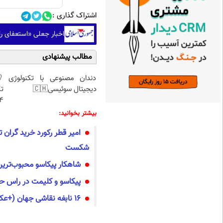
اشتراک گذاری :
اخبار جعلی «استعفای 
مطالب پیشنهادی
دندان مصنوعی با تکنولوژی
دیجیتال سوئیسی🇨🇭
تک
4 قسط |📍 تهر
بیشتر بخوانید:
امیر قطر رکورد خرید گران ت
شکست
شاهکار پیکاسو محبوب‌ترین نقا
پیکاسو و کلیمت در راس حراج
16 نابغه نقاشی جهان (+عکس)