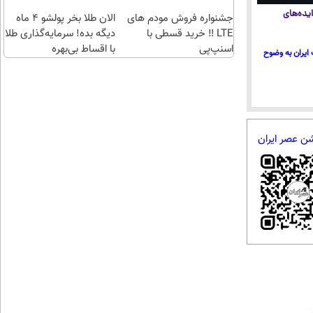
تهران
تهران
یده‌های
جشنواره فروش مودم های
الان طلا بخر پولشو 4 ماه
LTE ‼️ خرید قسطی با
دیگه بده! سرمایه‌گذاری طلا
اسنپ‌پی
با اقساط بی‌بهره
ایران به وضوح
شن عصر ایران