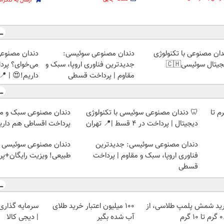
ارسال به تلگرام
سبک و مقاوم
دندان مصنوعی سوئیسی:
دندان مصنوعی با تکنولو
ت اقساطی هم
جدیدترین فناوری اروپا، سبک و
دیجیتال سوئیسی
!😍 | 📍تهران
مقاوم | پرداخت قسطی
 سبک و مقاوم می‌خوای؟
🦷 دندان مصنوعی سوئیسی با تکنولوژی
خرید شمش پلمپ طلاسی، از 
 هم داریم!😍 | 📍تهران
دیجیتال | پرداخت در 4 قسط |📍 تهران
 سوئیسی | سبک، مقاوم،
دندان مصنوعی سوئیسی: جدیدترین
ایگان+پرداخت اقساطی😍
فناوری اروپا، سبک و مقاوم | پرداخت
قسطی
 با طلا و نقره
100 میلیون اعتبار خرید طلای
خرید شمش پلمپ طلاسی، 
| دیجی کالا
آب شده بگیر
۰.۵ گرم