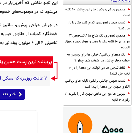
باشگاه مغز
معمای ریاضی؛ رکورد حل این چالش 10 ثانیه
می‌شود که در مجموعه‌های خصوصی
است
تست هوش تصویری: کدام کلید قفل را باز
می کند؟
معمای تصویری تک شاخ ها / تشخیص 3
مورد زیر 10 ثانیه برابر با دقت و هوش بصری فوق
تخمینی ۴ الی ۶ میلیون پوند نیز به مزایده گذاشته خواهند شد.
العاده
یک معمای ریاضی/ خیلی ها برای رسیدن به
جواب دچار چالش می شوند، شما چطور؟
پربیننده ترین پست همین ی
فقط تیزبین ها می توانند این معما را در 10
ثانیه حل کنند!
۷ عادت روزمره که ممکن است بدون آنکه متوجه باشید، به قلبتان فشار وارد کنند
تست هوش چالش برانگیز: نابغه های ریاضی
الگوی پنهان این معما را پیدا کنند!
خبر بعد
تیزبین ها مچ این ماهی پنهان کار را بگیرند! /
رکورد 10 ثانیه