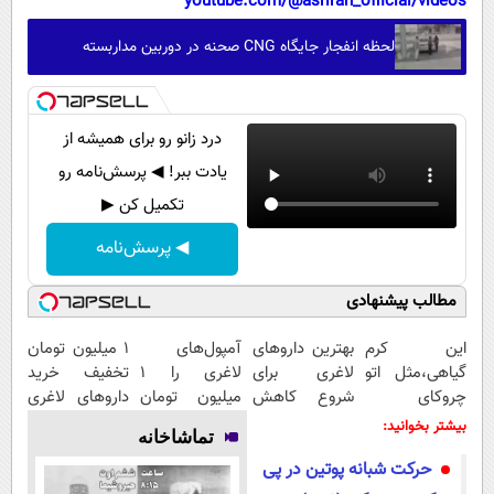
youtube.com/@asriran_official/videos
لحظه انفجار جایگاه CNG صحنه در دوربین مداربسته
درد زانو رو برای همیشه از
یادت ببر! ◀ پرسش‌نامه رو
تکمیل کن ▶
◀ پرسش‌نامه
مطالب پیشنهادی
این کرم
بهترین داروهای
آمپول‌های
1 میلیون تومان
گیاهی،مثل اتو
لاغری برای
لاغری را ۱
تخفیف خرید
چروکای
شروع کاهش
میلیون تومان
داروهای لاغری
پوستتوصاف
وزن، ارسال از
ارزان‌تر از
با ارسال از
بیشتر بخوانید:
تماشاخانه
میکنه!50%تخفیف
داروخانه های
همه‌جا بخر!
داروخانه و پک
حرکت شبانه پوتین در پی
نزدیکت!
یخ!