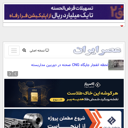
باز
نسخه اصلی
و
صفحه اول
لحظه انفجار جایگاه CNG صحنه در دوربین مداربسته
بسته
تماس با ما
کردن
آرشیو
منو
جستجو
نظرسنجی
آب و هوا
اوقات شرعی
پیوند ها
سواد زندگی