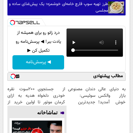
طرز تهیه سوپ قارچ خامه‌ای خوشمزه؛ یک پیش‌غذای ساده و
مجلسی
درد زانو رو برای همیشه از
یادت ببر! ◀ پرسش‌نامه رو
تکمیل کن ▶
◀ پرسش‌نامه
مطالب پیشنهادی
به دنیای عالی
دندان مصنوعی
از جستجوی
200سوت نقره
بازار والکس
سوئیسی:
خودری دلخواه
هدیه به ازای
خوش آمدید!
جدیدترین
کرمان موتور تا
اولین خرید از
ترید را آغاز
فناوری اروپا،
فروش آن،
گرمی
تماشاخانه
کنید!
سبک و مقاوم |
ساده، بی
پرداخت قسطی
واسطه و
مستقیم