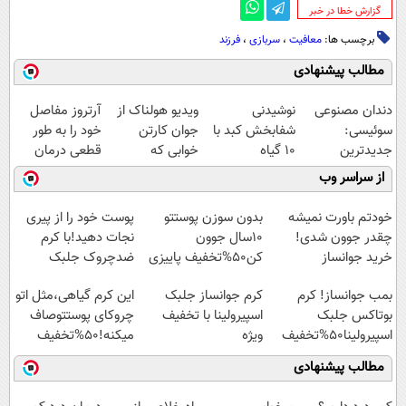
‌گزارش خطا در خبر
برچسب ها:
معافیت
،
سربازی
،
فرزند
مطالب پیشنهادی
دندان مصنوعی
نوشیدنی
ویدیو هولناک از
آرتروز مفاصل
سوئیسی:
شفابخش کبد با
جوان کارتن
خود را به طور
جدیدترین
10 گیاه
خوابی که
قطعی درمان
فناوری اروپا،
موثر(تخفیف تا
میلیاردر شد.
کنید!
از سراسر وب
سبک و مقاوم |
امشب)
آموزش رایگان
◗پرسش‌نامه◖
پرداخت قسطی
خودتم باورت نمیشه
بدون سوزن پوستتو
پوست خود را از پیری
چقدر جوون شدی!
10سال جوون
نجات دهید!با کرم
خرید جوانساز
کن50%تخفیف پاییزی
ضدچروک جلبک
اسپیرولینا با تخفیف
بمب جوانساز! کرم
کرم جوانساز جلبک
این کرم گیاهی،مثل اتو
ویژه
بوتاکس جلبک
اسپیرولینا با تخفیف
چروکای پوستتوصاف
اسپیرولینا50%تخفیف
ویژه
میکنه!50%تخفیف
مطالب پیشنهادی