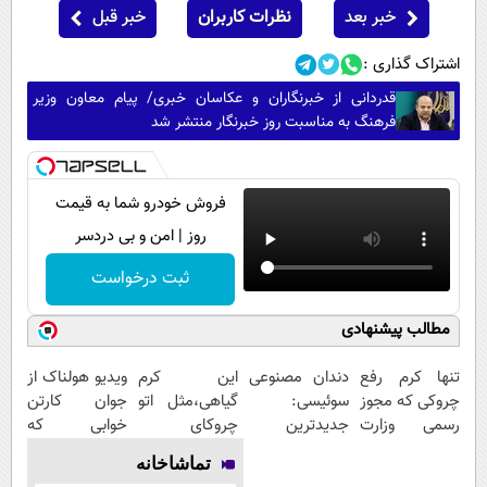
خبر بعد
نظرات کاربران
خبر قبل
اشتراک گذاری :
قدردانی از خبرنگاران و عکاسان خبری/ پیام معاون وزیر
فرهنگ به مناسبت روز خبرنگار منتشر شد
فروش خودرو شما به قیمت
روز | امن و بی دردسر
ثبت درخواست
مطالب پیشنهادی
تنها کرم رفع
دندان مصنوعی
این کرم
ویدیو هولناک از
چروکی که مجوز
سوئیسی:
گیاهی،مثل اتو
جوان کارتن
رسمی وزارت
جدیدترین
چروکای
خوابی که
بهداشت دارد
فناوری اروپا،
پوستتوصاف
میلیاردر شد.
تماشاخانه
سبک و مقاوم |
میکنه!50%تخفیف
آموزش رایگان