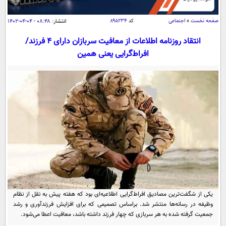
سیاسی
اقتصاد
صفحه نخست
»
اجتماعی
کد
۸۹۵۲۳۴
انتشار:
۰۸:۴۸ - ۰۴-۰۴-۱۴۰۲
جامعه
اقتصادی
انتقاد روزنامه اطلاعات از معافیت سربازان دارای 4 فرزند/
افراط‌گرایی یعنی همین
ورزشی
اجتماعی
خودرو
بین الملل
حوادث
فرهنگ و هنر
سیاست خارجی
سلامت
علم و دانش
یک برش دانایی
قرآن
فناوری و It
محیط زیست
گوناگون
علمی
سفر و تفریح
فیلم
سرگرمی
اخبار کریپتو
عصر ایران 2
اقتصاد
باشگاه مغز
آموزش زبان
خواندنی ها و دیدنی ها
ورزش
یکی از شگفت‌ترین مصادیق افراط‌گرایی اطلاعیه‌ای بود که هفته پیش به نقل از نظام
مجله تصویری سلاح
وظیفه در رسانه‌ها منتشر شد. براساس تصمیمی که برای افزایش فرزندآوری و رشد
داستان کوتاه
سیاست
جمعیت گرفته شده به هر سربازی که چهار فرزند داشته باشد، معافیت اعطا می‌شود.