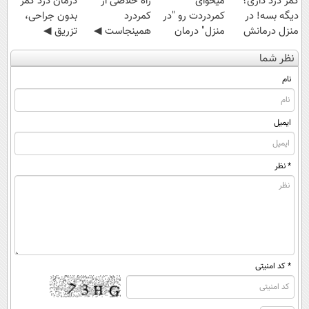
کمر درد داری؟
میخوای
‌راه خلاصی از
درمان درد کمر
دیگه بسه! در
کمردردت رو "در
کمردرد
بدون جراحی،
منزل درمانش
منزل" درمان
همینجاست ◀
تزریق ◀
کن
کنی؟ (◂فیلم +
فقط کافیه فرم
پرسش‌نامه رو پر
نظر شما
(◀پرسش‌نامه)
◂پرسش‌نامه)
رو پر کنی!
کن ▶
نام
ایمیل
* نظر
* کد امنیتی