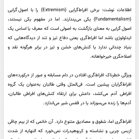
پیامک
سرگرمی
اطلاعات نوشت: برخی افراط‌گرایی (Extremism) را با اصول گرایی
روانشناسی
فناوری
(Fundamentalism) یکی می‌پندارند. اما در مفهوم یکی نیستند،
آشپزی
گوناگون
اصول گرایی به معنای بازگشت به اصولی است که معرف یا اساس یک
دانلود
ایدئولوژی باشد اما افراط‌گری یعنی دفاع تیز و تند از دیدگاه‌هایی که
حوادث
بنیاد چندانی ندارد یا کنش‌های خشن و تیز در برابر هرگونه نقد و
محیط زیست
اصلاحگری خیرخواهانه.
سلامت
فرهنگی
ویژگی خطرناک افراط‌گری افتادن در دام مسابقه و عبور از «رکورد»‌های
بین الملل
افراط‌گرایان پیشین است. فی‌المثل وقتی طالبان به‌عنوان یک گروه
افراطی آدم می‌کشد، داعش برای ارتقاء کنش‌های افراطی طالبان،
اجتماعی
آدم‌ها را زنده می‌سوزاند یا در قفس شیر می‌اندازد.
حیات وحش
سیاست خارجی
افراط‌گری اما، شقوق و مصادیق متنوع دارد. آن خانمی که از بیم چاقی
ازبس چربی و نشاسته و کربوهیدرات نمی‌خورد که النهایه از شدت