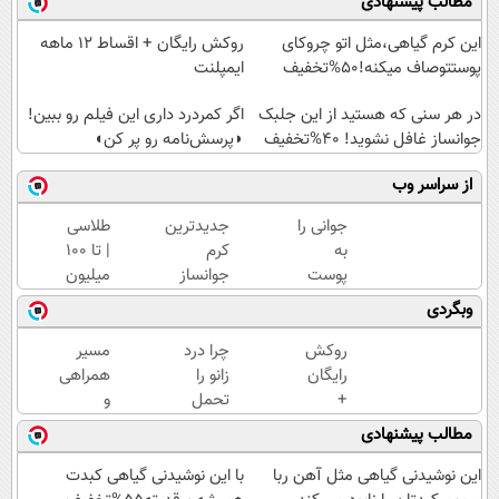
مطالب پیشنهادی
این کرم گیاهی،مثل اتو چروکای
روکش رایگان + اقساط ۱۲ ماهه
پوستتوصاف میکنه!50%تخفیف
ایمپلنت
در هر سنی که هستید از این جلبک
اگر کمردرد داری این فیلم رو ببین!
جوانساز غافل نشوید! 40%تخفیف
◗پرسش‌نامه رو پر کن◖
از سراسر وب
جوانی را
جدیدترین
طلاسی
به
کرم
| تا 100
پوست
جوانساز
میلیون
خود
حاوی
وام
وبگردی
هدیه
جلبک
آنی
دهید...
اسپیرولینا!
خرید
روکش
چرا درد
مسیر
( لینک
طلا💰
رایگان
زانو را
همراهی
خرید با
ثبت
+
تحمل
و
تخفیف
نام
اقساط
می‌کنی؟
گزارش
مطالب پیشنهادی
ویژه)
کن!
۱۲
خیلی
عملکرد
ماهه
ساده
گروه
این نوشیدنی گیاهی مثل آهن ربا
با این نوشیدنی گیاهی کبدت
ایمپلنت
درمنزل
اسنپ