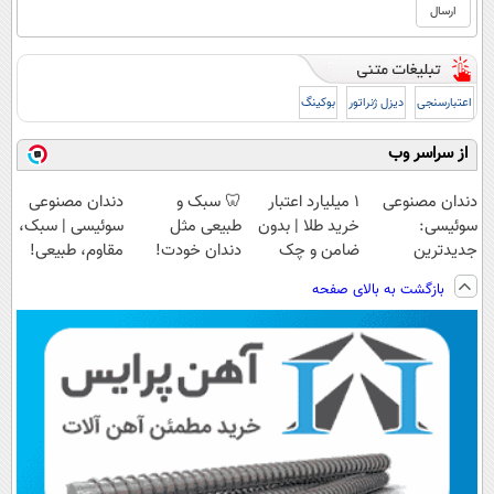
اعتبارسنجی
دیزل ژنراتور
بوکینگ
از سراسر وب
دندان مصنوعی
۱ میلیارد اعتبار
🦷 سبک و
دندان مصنوعی
سوئیسی:
خرید طلا | بدون
طبیعی مثل
سوئیسی | سبک،
جدیدترین
ضامن و چک
دندان خودت!
مقاوم، طبیعی!
فناوری اروپا،
نصب آسان و
ویزیت
بازگشت به بالای صفحه
سبک و مقاوم |
پرداخت اقساطی
رایگان+پرداخت
پرداخت قسطی
💳 📍 تهران
اقساطی😍