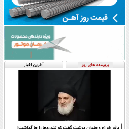
پربیننده های روز
آخرین اخبار
1
باقر خرازی؛ چندان درشت گفت که تندروها را جا گذاشت!