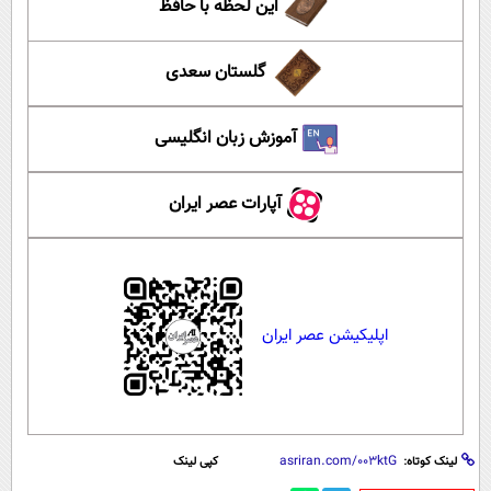
این لحظه با حافظ
گلستان سعدی
آموزش زبان انگلیسی
آپارات عصر ایران
اپلیکیشن عصر ایران
لینک کوتاه:
کپی لینک