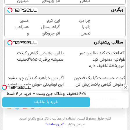
گیاهی
اتو چروکای
میلیون
دیگه
پوستتوصاف
وام
وبگردی
دور
میکنه!50%تخفیف
آنی
بوتاکس
خرید
چرا درد
این کرم
مسیر
خط
طلا💰
زانو را
گیاهی،مثل
همراهی
قرمز
ثبت
تحمل
اتو چروکای
و
بکش!
نام
می‌کنی؟
پوستتوصاف
گزارش
مطالب پیشنهادی
کن!
خیلی
میکنه!50%تخفیف
عملکرد
ساده
گروه
اگه انتخابت کبد سالم و عمر
با این نوشیدنی گیاهی کبدت
درمنزل
اسنپ
طولانیه دمنوش کبد
همیشه پرقدرته55%تخفیف
درمانش
در
امروز55%تخفیف داره
کن
۱۴۰۴
کبدت خسته‌ست؟با یک فنجون
اگر نمی خواهید کبدتان چرب شود
دمنوش گیاهی پاکسازیش کن
این نوشیدنی خوش طعم را بنوشید
60% تخفیف پوشاک جین وست + خرید در 4 قسط
صفحه اول
فیلم
عصر ایران۲
درباره عصرایران
تماس با ما
آرشیو
جستجو
خرید با تخفیف
پیوندها
نظرسنجی
آب و هوا
اوقات شرعی
سواد زندگی
كليه حقوق محفوظ است، استفاده از مطالب با ذكر منبع بلامانع است.
طراحی و تولید:
"ایران سامانه"