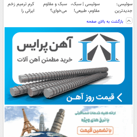
سوئیسی:
سوئیسی | سبک،
سبک و مقاوم
کرم ترمیم زخم
جدیدترین
مقاوم، طبیعی!
می‌خوای؟
ایرانی را
فناوری اروپا،
ویزیت
پرداخت اقساطی
ساخت!!!
بازگشت به بالای صفحه
سبک و مقاوم |
رایگان+پرداخت
هم داریم!😍 |
پرداخت قسطی
اقساطی😍
📍تهران