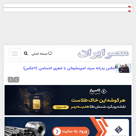
باز
نسخه اصلی
و
صفحه اول
عکس پدرانه سپند امیرسلیمانی با شعری احساسی (+عکس)
بسته
تماس با ما
کردن
آرشیو
منو
جستجو
نظرسنجی
آب و هوا
اوقات شرعی
پیوند ها
سواد زندگی