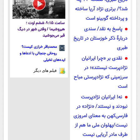
شد؟/ برتری نژاد آریا ساخته
و پرداخته گوبینو است
ساعت ۸:۱۵ ششم اوت ؛
پاسخ به نقد/ سندی
هیروشیما / وقتی شهر در دیگ
قیر می‌جوشید
دربارۀ ذکر خوزستان در تاریخ
طبری
محمدباقر خرازی کیست؟
روحانی جنجالی با ادعاها و
نقدی بر «چرا ایرانیان
ایده‌های تخیلی
نژاد‌پرست نیستند»؛ در
فیلم های دیگر
سرزمینی که نژادپرستی مباح
است
نه! ایرانیان نژاد‌پرست
نبودند و نیستند/ «نژاد» در
فارسی‌کهن به معنای امروزی
نیست/پهلوان ملی ما هم از
طرف مادر آریایی نیست