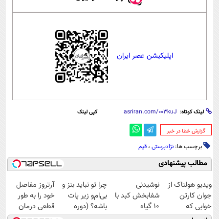
اپلیکیشن عصر ایران
لینک کوتاه:
کپی لینک
‌گزارش خطا در خبر
برچسب ها:
نژادپرستی
،
قیم
مطالب پیشنهادی
ویدیو هولناک از
نوشیدنی
چرا تو نباید بنز و
آرتروز مفاصل
جوان کارتن
شفابخش کبد با
بی‌ام‌و زیر پات
خود را به طور
خوابی که
10 گیاه
باشه؟ (دوره
قطعی درمان
میلیاردر شد.
موثر(تخفیف تا
رایگان درآمد
کنید!