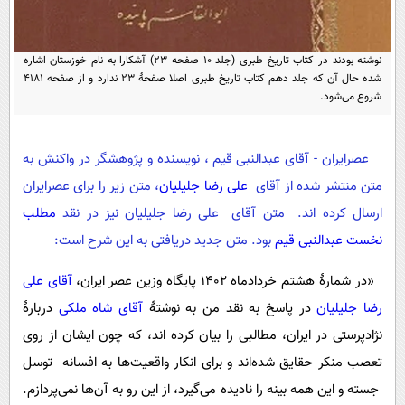
پیامک
سرگرمی
روانشناسی
فناوری
نوشته بودند در کتاب تاریخ طبری (جلد 10 صفحه 23) آشکارا به نام خوزستان اشاره
آشپزی
گوناگون
شده حال آن که جلد دهم کتاب تاریخ طبری اصلا صفحۀ 23 ندارد و از صفحه 4181
شروع می‌شود.
دانلود
حوادث
محیط زیست
عصرایران - آقای
عبدالنبی قیم ، نویسنده و پژوهشگر در واکنش به
سلامت
متن منتشر شده از آقای
علی رضا جلیلیان
، متن زیر را برای عصرایران
فرهنگی
ارسال کرده اند. متن آقای علی رضا جلیلیان نیز در نقد
مطلب
نخست عبدالنبی قیم
بود. متن جدید دریافتی به این شرح است:
بین الملل
اجتماعی
«در شمارۀ هشتم خردادماه 1402 پایگاه وزین عصر ایران،
آقای علی
رضا جلیلیان
در پاسخ به نقد من به نوشتۀ
آقای شاه ملکی
دربارۀ
حیات وحش
نژادپرستی در ایران، مطالبی را بیان کرده اند، که چون ایشان از روی
سیاست خارجی
تعصب منکر حقایق شده‌اند و برای انکار واقعیت‌ها به افسانه توسل
جسته و این همه بینه را نادیده می‌گیرد، از این رو به آن‌ها نمی‌پردازم.