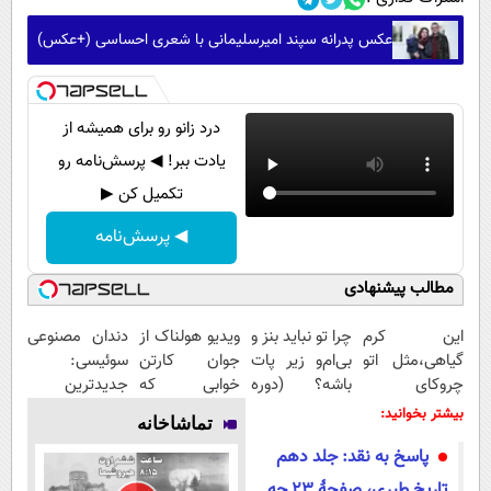
عکس پدرانه سپند امیرسلیمانی با شعری احساسی (+عکس)
درد زانو رو برای همیشه از
یادت ببر! ◀ پرسش‌نامه رو
تکمیل کن ▶
◀ پرسش‌نامه
مطالب پیشنهادی
این کرم
چرا تو نباید بنز و
ویدیو هولناک از
دندان مصنوعی
گیاهی،مثل اتو
بی‌ام‌و زیر پات
جوان کارتن
سوئیسی:
چروکای
باشه؟ (دوره
خوابی که
جدیدترین
پوستتوصاف
رایگان درآمد
میلیاردر شد.
فناوری اروپا،
بیشتر بخوانید:
تماشاخانه
میکنه!50%تخفیف
میلیاردی)
آموزش رایگان
سبک و مقاوم |
پاسخ به نقد: جلد دهم
پرداخت قسطی
تاریخ طبری، صفحۀ 23 چه