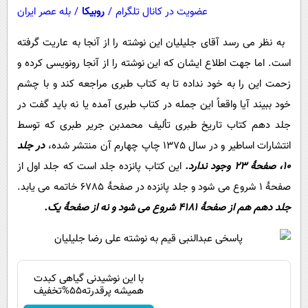
عضویت در کانال تلگرام
/
روبیکا
/
بله عصر ایران
به نظر می رسد آقای جلیلیان این نوشته را از آنجا به عاریت گرفته
است. اما جهت اطلاع ایشان که این نوشته را از آنجا رونویسی کرده و
زحمت این را به خود نداده تا به کتاب طبری مراجعه کند و با چشم
خود ببیند آیا واقعاً این جمله در کتاب طبری آمده یا نه باید گفت در
جلد دهم کتاب تاریخ طبری تألیف محمدبن جریر طبری که توسط
انتشارات اساطیر و در سال 1375 چاپ چهارم آن منتشر شده،
در جلد
10،‌ صفحۀ 23 وجود ندارد.
این کتاب پانزده جلد است که جلد اول از
صفحۀ 1 شروع می شود و جلد پانزده در صفحۀ 6785 خاتمه می یابد.
جلد دهم هم از صفحۀ 4181 شروع می شود و نه از صفحۀ یک.
با این نوشیدنی گیاهی کبدت
همیشه پرقدرته55%تخفیف