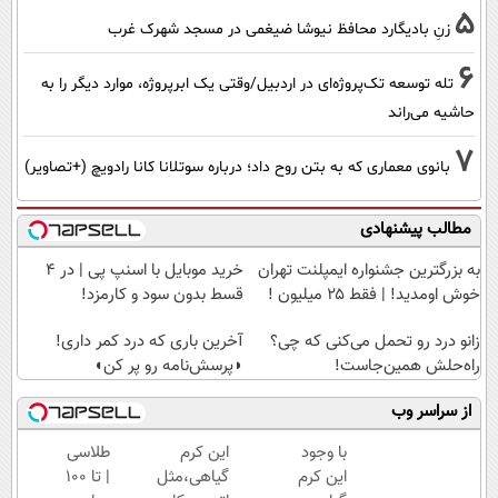
5
زنِ بادیگارد محافظ نیوشا ضیغمی در مسجد شهرک غرب
6
تله توسعه تک‌پروژه‌ای در اردبیل/وقتی یک ابرپروژه، موارد دیگر را به
حاشیه می‌راند
7
بانوی معماری که به بتن روح داد؛ درباره سوتلانا کانا رادویچ (+تصاویر)
مطالب پیشنهادی
به بزرگترین جشنواره ایمپلنت تهران
خرید موبایل با اسنپ پی | در ۴
خوش اومدید! | فقط ۲۵ میلیون !
قسط بدون سود و کارمزد!
زانو درد رو تحمل می‌کنی که چی؟
آخرین باری که درد کمر داری!
راه‌حلش همین‌جاست!
◗پرسش‌نامه رو پر کن◖
از سراسر وب
با وجود
این کرم
طلاسی
این کرم
گیاهی،مثل
| تا 100