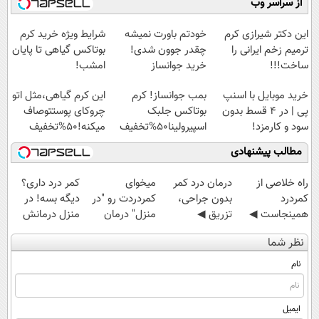
از سراسر وب
آموزش رایگان
امشب)
میلیاردی)
◗پرسش‌نامه◖
این دکتر شیرازی کرم
خودتم باورت نمیشه
شرایط ویژه خرید کرم
ترمیم زخم ایرانی را
چقدر جوون شدی!
بوتاکس گیاهی تا پایان
ساخت!!!
خرید جوانساز
امشب!
اسپیرولینا با تخفیف
خرید موبایل با اسنپ
بمب جوانساز! کرم
این کرم گیاهی،مثل اتو
ویژه
پی | در ۴ قسط بدون
بوتاکس جلبک
چروکای پوستتوصاف
سود و کارمزد!
اسپیرولینا50%تخفیف
میکنه!50%تخفیف
مطالب پیشنهادی
‌راه خلاصی از
درمان درد کمر
میخوای
کمر درد داری؟
کمردرد
بدون جراحی،
کمردردت رو "در
دیگه بسه! در
همینجاست ◀
تزریق ◀
منزل" درمان
منزل درمانش
فقط کافیه فرم
پرسش‌نامه رو پر
کنی؟ (◂فیلم +
کن
نظر شما
رو پر کنی!
کن ▶
◂پرسش‌نامه)
(◀پرسش‌نامه)
نام
ایمیل