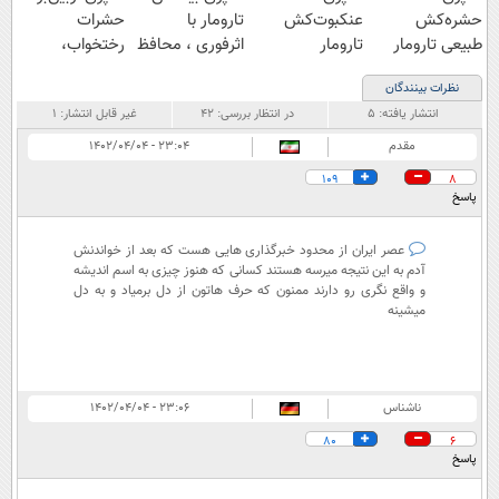
حشره‌کش
عنکبوت‌‌کش
تارومار با
حشرات
طبیعی تارومار
تارومار
اثرفوری ، محافظ
رختخواب،
سازگار با محیط
ازبین‌برنده انواع
لباس در مقابل
مناسب برای
نظرات بینندگان
زیست و با
عنکبوت
بید
مقابله با انواع
انتشار یافته:
۵
در انتظار بررسی:
۴۲
غیر قابل انتشار:
۱
محافظت طبیعی
ساس
مقدم
۲۳:۰۴ - ۱۴۰۲/۰۴/۰۴
109
8
پاسخ
عصر ایران از محدود خبرگذاری هایی هست که بعد از خواندنش
آدم به این نتیجه میرسه هستند کسانی که هنوز چیزی به اسم اندیشه
و واقع نگری رو دارند ممنون که حرف هاتون از دل برمیاد و به دل
میشینه
ناشناس
۲۳:۰۶ - ۱۴۰۲/۰۴/۰۴
80
6
پاسخ