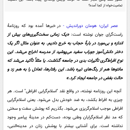
پیامک
سرگرمی
تمامیت‌خواه از کجا آمده؟
روانشناسی
فناوری
آشپزی
گوناگون
عصر ایران؛ هومان دوراندیش -
در خبرها آمده بود که روزنامۀ
راست‌گرای جوان نوشته است:
«یک زمانی سخت‌گیری‌های بیش از
دانلود
حوادث
اندازه و بی‌مورد در بارۀ حجاب به خرج دادیم. به عنوان مثال اگر یک
محیط زیست
دختر دانش‌آموز جوراب سفید می‌پوشید از مدرسه اخراج می‌شد. این
سلامت
نوع افراط‌گری تأثیرات بدی در جامعه گذاشت. یا مثلاً تأکید می‌شد که
فرهنگی
مانتوها هم از رنگ‌های تیره باشد. این رفتارها، تعادل را به هم زد و
حالت بغض در جامعه ایجاد کرد.»
بین الملل
اجتماعی
آنچه این روزنامه نوشته، در واقع نقد "اسلام‌گرایی افراطی" است. هر
چیزی به افراط بکشد، به ضد خودش بدل می‌شود. یعنی اسلام‌گرایی
حیات وحش
افراطی موجب اسلام‌گریزی می‌شود. بگذریم که پوشش سفت و سختی
سیاست خارجی
که مد نظر اسلام‌گرایان وطنی بوده، دست‌کم در مدینۀ پیامبر وجود
نداشته است. برای آشنایی بیشتر با پوشش زنان در مدینه‌النبی،