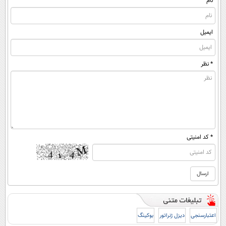
نام
ایمیل
* نظر
* کد امنیتی
اعتبارسنجی
دیزل ژنراتور
بوکینگ