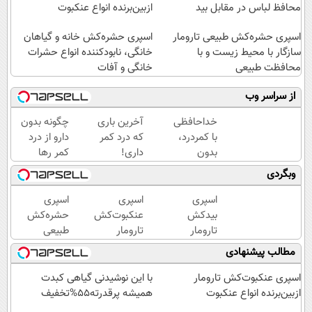
محافظ لباس در مقابل بید
ازبین‌برنده انواع عنکبوت
اسپری حشره‌کش طبیعی تارومار
اسپری حشره‌کش خانه و گیاهان
سازگار با محیط زیست و با
خانگی، نابودکننده انواع حشرات
محافظت طبیعی
خانگی و آفات
از سراسر وب
خداحافظی
آخرین باری
چگونه بدون
با کمردرد،
که درد کمر
دارو از درد
بدون
داری!
کمر رها
قرص و
◗پرسش‌نامه
شوید؟
وبگردی
آمپول
رو پر کن◖
(◂پرسش‌نامه
رو پرکن)
اسپری
اسپری
اسپری
بیدکش
عنکبوت‌‌کش
حشره‌کش
تارومار
تارومار
طبیعی
با
ازبین‌برنده
تارومار
مطالب پیشنهادی
اثرفوری
انواع
سازگار با
،
عنکبوت
محیط
اسپری عنکبوت‌‌کش تارومار
با این نوشیدنی گیاهی کبدت
محافظ
زیست و با
ازبین‌برنده انواع عنکبوت
همیشه پرقدرته55%تخفیف
لباس
محافظت