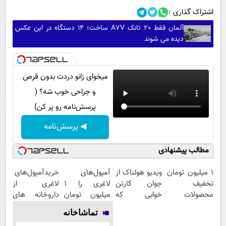
اشتراک گذاری :
آلمان فقط 20 تانک A7V ساخت؛ 14 دستگاه در این عکس
دیده می شوند
میخوای زانو دردت بدون قرص
و جراحی خوب شه؟ (
پرسش‌نامه رو پر کن)
◀ پرسش‌نامه
مطالب پیشنهادی
۱ میلیون تومان
ویدیو هولناک از
آمپول‌های
خریدآمپول‌های
تخفیف
جوان کارتن
لاغری را ۱
لاغری از
محصولات
خوابی که
میلیون تومان
داروخانه های
لاغری؛ یک قدم
میلیاردر شد.
ارزان‌تر از
اطرافت، ارسال
تماشاخانه
نزدیک‌تر به
آموزش رایگان
همه‌جا بخر!
فوری همراه با