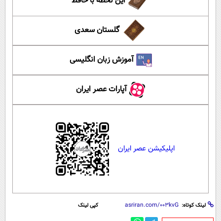
این لحظه با حافظ
گلستان سعدی
آموزش زبان انگلیسی
آپارات عصر ایران
اپلیکیشن عصر ایران
لینک کوتاه:
کپی لینک