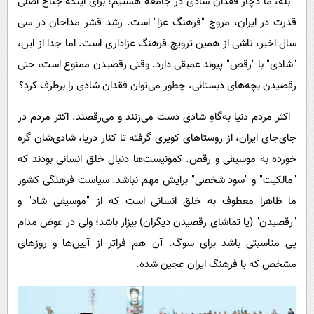
بله، ما دچار فقدان شادی در جامعه هستیم؛ برای اینکه جناح اصلی
قدرت در ایران، مروج "فرهنگ عزا" است. رشد قشر مداحان در سی
سال اخیر، ناشی از همین ترویج فرهنگ عزاداری است. اما جدا از این،
"شادی" با "رقص" پیوند عمیقی دارد. وقتی رقصیدن ممنوع است، حتی
رقصیدن بچه‌های دبستانی، چطور می‌توان فقدان شادی را برطرف کرد؟
اکثر مردم دنیا به‌گاهِ شادی دست می‌زنند و می‌رقصند. اکثر مردم در
جای‌جای ایران، از روستاهای کویری گرفته تا کنار دریا، شادی‌شان گره
خورده به موسیقی و رقص. کمونیست‌ها دنبال خلق انسانی بودند که
"مالکیت" و "سود شخصی" برایش مهم نباشد. سیاست فرهنگی کشور
ما ظاهرا معطوف به خلق انسانی است که از "موسیقی شاد" و
"رقصیدن" (یا تماشای رقصیدن دیگران) بیزار باشد؛ ولی در عوض مدام
پی مناسبتی باشد برای سوگ. آن هم فراتر از آیین‌ها و روزهای
مشخص که با فرهنگ ایران عجین شده.