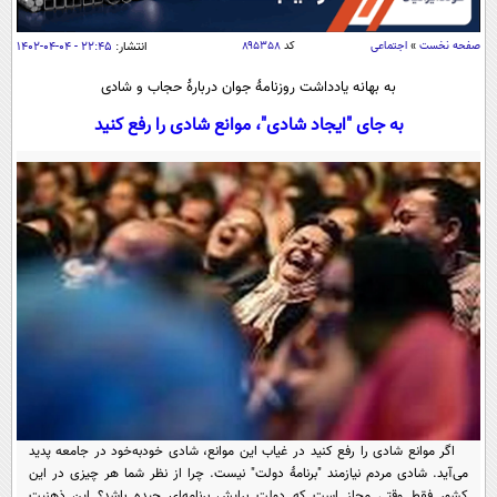
سیاسی
اقتصاد
صفحه نخست
»
اجتماعی
کد
۸۹۵۳۵۸
انتشار:
۲۲:۴۵ - ۰۴-۰۴-۱۴۰۲
جامعه
اقتصادی
به بهانه یادداشت روزنامۀ جوان دربارۀ حجاب و شادی
ورزشی
اجتماعی
به جای "ایجاد شادی"، موانع شادی را رفع کنید
خودرو
بین الملل
حوادث
فرهنگ و هنر
سیاست خارجی
سلامت
علم و دانش
یک برش دانایی
قرآن
فناوری و It
محیط زیست
گوناگون
علمی
سفر و تفریح
فیلم
سرگرمی
اخبار کریپتو
عصر ایران 2
اقتصاد
باشگاه مغز
آموزش زبان
خواندنی ها و دیدنی ها
ورزش
مجله تصویری سلاح
اگر موانع شادی را رفع کنید در غیاب این موانع، شادی خودبه‌خود در جامعه پدید
داستان کوتاه
سیاست
می‌آید. شادی مردم نیازمند "برنامۀ دولت" نیست. چرا از نظر شما هر چیزی در این
کشور فقط وقتی مجاز است که دولت برایش برنامه‌ای چیده باشد؟ این ذهنیت