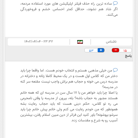
ساده ترین راه حذف فیلتر اپلیکیشن های مورد استفاده مردمه،
اگر شاد هم نشوند، حداقل کمتر احساس خشم و فروخوردگی
می‌کنند.
ناشناس
۲۳:۳۲ - ۱۴۰۲/۰۴/۰۴
53
15
پاسخ
من خیلی مذهبی هستم و انتخاب خودم هست. اما واقعا چرا باید
دختر من که کلاس اول هست و در یک محیط کاملا زنانه و دخترانه در
مدرسه درس می خونه و حجاب هم براش واجب نیست مقنعه سر کنه
در مدرسه؟
یا اصلا چرا باید خواهر من با 17 سال سن در مدرسه ای که همه خانم
هستند مجبور به حجاب باشه؟ بله، بیرون از مدرسه یا وقتی نامحرمی
می ره تو کلاس، حکم دینی هست که باید حجاب رعایت بشه
همونطور که من خودم رعایت می کنم ولی خانم پیش خانم چرا باید
سرشو بپوشونه؟ باور کنید این فراتر از دین مبین اسلام رفتن، بیشترین
آسیب رو به شرع و مقدسات زده.