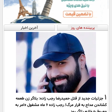
پربیننده های روز
آخرین اخبار
1
جزئیات جدید از قتل حمیدرضا رجب زاده: بلاگر زن طعمه
کشاندن مداح به قرار مرگ/ رجب زاده 6 ماه مشغول «امر به
معروف» خانم بلاگر بود