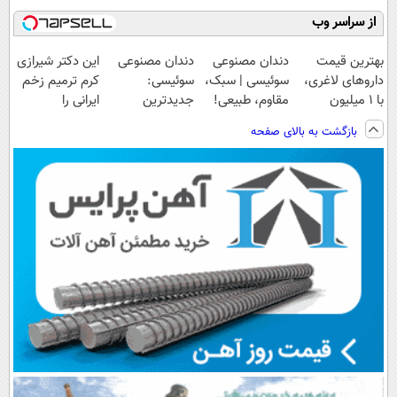
از سراسر وب
بهترین قیمت
دندان مصنوعی
دندان مصنوعی
این دکتر شیرازی
داروهای لاغری،
سوئیسی | سبک،
سوئیسی:
کرم ترمیم زخم
با ۱ میلیون
مقاوم، طبیعی!
جدیدترین
ایرانی را
تخفیف و ارسال
ویزیت
فناوری اروپا،
ساخت!!!
بازگشت به بالای صفحه
از داروخانه‌
رایگان+پرداخت
سبک و مقاوم |
اقساطی😍
پرداخت قسطی