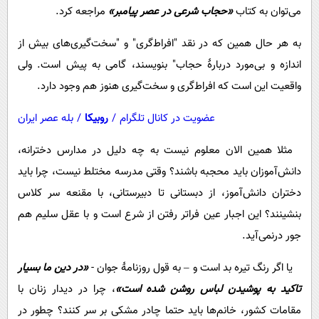
می‌توان به کتاب
«حجاب شرعی در عصر پیامبر»
مراجعه کرد.
به هر حال همین که در نقد "افراط‌گری" و "سخت‌گیری‌های بیش از
اندازه و بی‌مورد دربارۀ حجاب" بنویسند، گامی به پیش است. ولی
واقعیت این است که افراط‌گری و سخت‌گیری هنوز هم وجود دارد.
عضویت در کانال تلگرام
/
روبیکا
/
بله عصر ایران
مثلا همین الان معلوم نیست به چه دلیل در مدارس دخترانه،
دانش‌آموزان باید محجبه باشند؟ وقتی مدرسه مختلط نیست، چرا باید
دختران دانش‌آموز، از دبستانی تا دبیرستانی، با مقنعه سر کلاس
بنشینند؟ این اجبار عین فراتر رفتن از شرع است و با عقل سلیم هم
جور درنمی‌آید.
یا اگر رنگ تیره بد است و – به قول روزنامۀ جوان -
«در دین ما بسیار
تاکید به پوشیدن لباس روشن شده است»
، چرا در دیدار زنان با
مقامات کشور، خانم‌ها باید حتما چادر مشکی بر سر کنند؟ چطور در