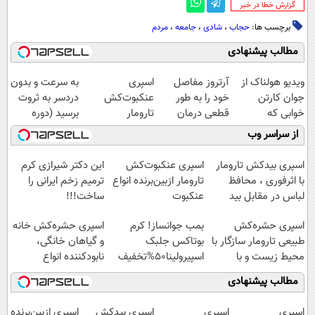
‌گزارش خطا در خبر
برچسب ها:
حجاب
،
شادی
،
جامعه
،
مردم
مطالب پیشنهادی
ویدیو هولناک از
آرتروز مفاصل
اسپری
به سرعت و بدون
جوان کارتن
خود را به طور
عنکبوت‌‌کش
دردسر به ثروت
خوابی که
قطعی درمان
تارومار
برسید (دوره
میلیاردر شد.
کنید!
ازبین‌برنده انواع
کاملا رایگان
از سراسر وب
آموزش رایگان
◗پرسش‌نامه◖
عنکبوت
پولسازی)
اسپری بیدکش تارومار
اسپری عنکبوت‌‌کش
این دکتر شیرازی کرم
با اثرفوری ، محافظ
تارومار ازبین‌برنده انواع
ترمیم زخم ایرانی را
لباس در مقابل بید
عنکبوت
ساخت!!!
اسپری حشره‌کش
بمب جوانساز! کرم
اسپری حشره‌کش خانه
طبیعی تارومار سازگار با
بوتاکس جلبک
و گیاهان خانگی،
محیط زیست و با
اسپیرولینا50%تخفیف
نابودکننده انواع
محافظت طبیعی
حشرات خانگی و آفات
مطالب پیشنهادی
اسپری
اسپری
اسپری بیدکش
اسپری ازبین‌برنده