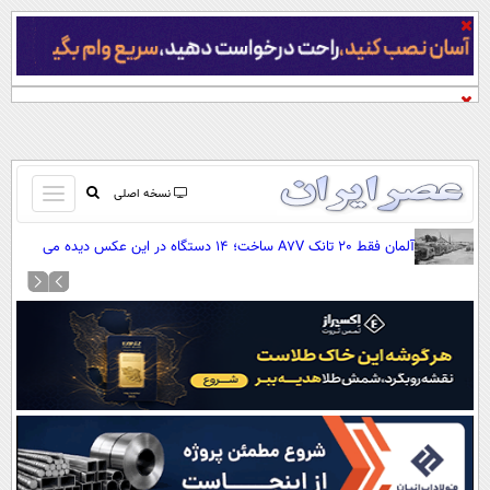
باز
نسخه اصلی
و
صفحه اول
آلمان فقط 20 تانک A7V ساخت؛ 14 دستگاه در این عکس دیده می
بسته
شوند
تماس با ما
کردن
آرشیو
منو
جستجو
نظرسنجی
آب و هوا
اوقات شرعی
پیوند ها
سواد زندگی