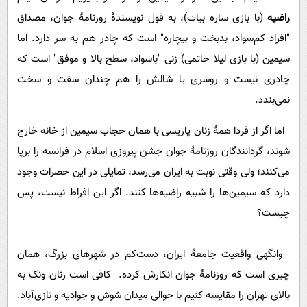
راضیه
(با بازی ساره بیات)، به قول نویسندۀ روزنامۀ جوان، مصداق
"افراد کم‌سواد، بدبخت و بیچاره" است که چادر هم به سر دارد. اما
سیمین (با بازی لیلا حاتمی) زنی "باسواد، سطح بالا و موفق" است که
چادری نیست و روسری یا شالش را هم چندان سفت و سخت
نمی‌بندد.
اما اگر از فردا همۀ زنان پاریسی با همان حجاب سیمین از خانه خارج
شوند، گردانندگان روزنامۀ جوان جشن پیروزی اسلام در فرانسه را برپا
می‌کنند؛ ولی وقتی نوبت به ایران می‌رسد، تمایلی در این حضرات وجود
دارد که سیمین‌ها را شبیه راضیه‌ها کنند. اگر این افراط نیست، پس
چیست؟
وانگهی واقعیت جامعۀ ایران، دست‌کم در شهرهای بزرگ، همان
چیزی است که روزنامۀ جوان انکارش کرده. کافی است زنان ونک به
بالای تهران را مقایسه کنیم با حوالی میدان شوش و جوادیه و نازی‌آباد.