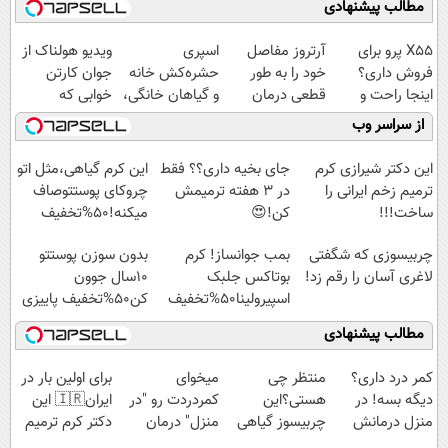
مطالب پیشنهادی
X55 پرو برای
آرتروز مفاصل
اسپری
ویدیو هولناک از
فروش داری؟
خود را به طور
حشره‌کش خانه
جوان کارتن
اینجا راحت و
قطعی درمان
و گیاهان خانگی،
خوابی که
سریع بفروشش
کنید!
نابودکننده انواع
میلیاردر شد.
از سراسر وب
◗پرسش‌نامه◖
حشرات خانگی و
آموزش رایگان
آفات
این دکتر شیرازی کرم
جای بخیه داری؟؟ فقط
این کرم گیاهی،مثل اتو
ترمیم زخم ایرانی را
در 3 هفته ترمیمش
چروکای پوستتوصاف
ساخت!!!
کن!😍
میکنه!50%تخفیف
چربیسوزی که شگفتی
بمب جوانساز! کرم
بدون سوزن پوستتو
لاغری آسان را رقم زد!
بوتاکس جلبک
10سال جوون
اسپیرولینا50%تخفیف
کن50%تخفیف پاییزی
مطالب پیشنهادی
کمر درد داری؟
منتظر چی
میخوای
برای اولین بار در
دیگه بسه! در
هستی؟این
کمردردت رو "در
ایران🇮🇷 این
منزل درمانش
چربیسوز گیاهی
منزل" درمان
دکتر کرم ترمیم
کن
رو با تخفیف بخر
کنی؟ (◂فیلم +
کننده 23 روزه