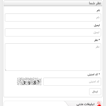
نظر شما
(◀پرسش‌نامه)
و مثل آب
◂پرسش‌نامه)
ساخت!
خوردن لاغر شو
نام
ایمیل
* نظر
* کد امنیتی