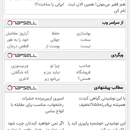
هم فقیر می‌مونی! همین الان ثبت
ایرانی را ساخت!!!
نام کن
از سراسر وب
پولسازی
حفظ
آرتروز مفاصل
سخت
جوانی
خود را به طور
نیست
پوست از
قطعی درمان
اگه
اعماق
کنید!
وبگردی
راهش
دریا با
◗پرسش‌نامه◖
رو
جلبک
صاحب
چرا تو
چربیسوزی
بدونی! "
اسپیرولینا
فروشگاه
نباید بنز و
که شگفتی
دوره
هستی؟
بی‌ام‌و زیر
لاغری
رایگان "
وام تا ۳
پات
آسان را
مطالب پیشنهادی
میلیارد
باشه؟
رقم زد!
تومان
(دوره
با این نوشیدنی گیاهی کبدت
اسپری ازبین‌برنده حشرات
بگیر
رایگان
همیشه پرقدرته55%تخفیف
رختخواب، مناسب برای مقابله با
درآمد
انواع ساس
میلیاردی)
این نوشیدنی خوشمزه پاییزی کبد را
اگر نمی خواهید کبدتان چرب شود
پاکسازی میکند
این نوشیدنی خوش طعم را بنوشید