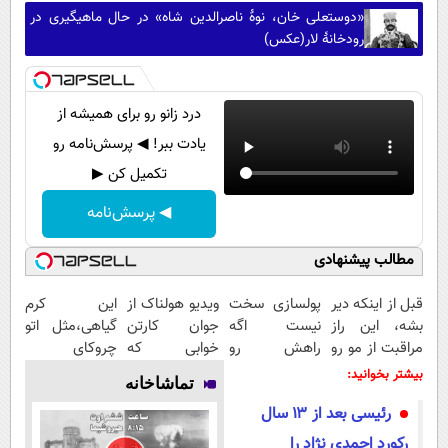
«دوستعلی خان، نوۀ ناصرالدین شاه» در حال ماهیگیری در
رودخانۀ لار(عکس)
درد زانو رو برای همیشه از
یادت ببر! ◀ پرسش‌نامه رو
تکمیل کن ▶
◀ پرسش‌نامه
مطالب پیشنهادی
قبل از اینکه دیر
پولسازی سخت
ویدیو هولناک از
این کرم
بشه، این راز
نیست اگه
جوان کارتن
گیاهی،مثل اتو
مراقبت از مو رو
راهش رو
خوابی که
چروکای
ببین...
بدونی! " دوره
میلیاردر شد.
پوستتوصاف
بیشتر بخوانید:
تماشاخانه
رایگان "
آموزش رایگان
میکنه!50%تخفیف
رئیسی بعد از ۱۳ سال
رکورد احمدی نژاد را