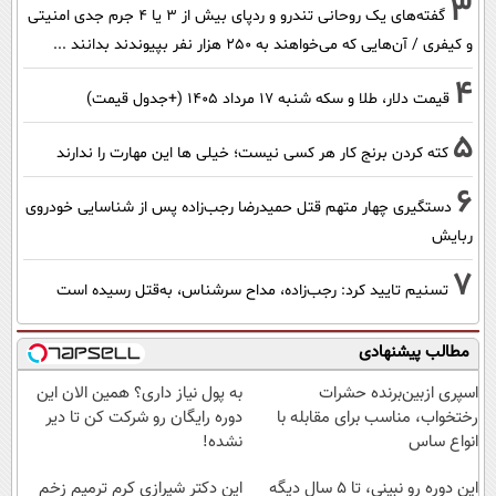
3
گفته‌های یک روحانی تندرو و ردپای بیش از ۳ یا ۴ جرم جدی امنیتی
و کیفری / آن‌هایی که می‌خواهند به ۲۵۰ هزار نفر بپیوندند بدانند ...
4
قیمت دلار، طلا و سکه شنبه ۱۷ مرداد ۱۴۰۵ (+جدول قیمت)
5
کته کردن برنج کار هر کسی نیست؛ خیلی ها این مهارت را ندارند
6
دستگیری چهار متهم قتل حمیدرضا رجب‌زاده پس از شناسایی خودروی
ربایش
7
تسنیم تایید کرد: رجب‌زاده، مداح سرشناس، به‌قتل رسیده است
مطالب پیشنهادی
اسپری ازبین‌برنده حشرات
به پول نیاز داری؟ همین الان این
رختخواب، مناسب برای مقابله با
دوره رایگان رو شرکت کن تا دیر
انواع ساس
نشده!
این دوره رو نبینی، تا 5 سال دیگه
این دکتر شیرازی کرم ترمیم زخم