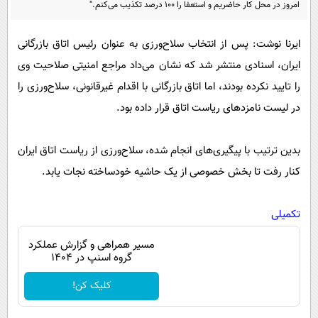
پیامک
امروز در محل کار حاضریم و استعفا را ۱۰۰ درصد تکذیب می‌کنم."
سرگرمی
روانشناسی
فناوری
ایرنا نوشت: پس از انتخاب سلاح‌ورزی به عنوان رئیس اتاق بازرگانی
آشپزی
گوناگون
ایران، اسنادی منتشر شد که نشان می‌داد مراجع امنیتی صلاحیت وی
دانلود
را تایید نکرده بودند، اما اتاق بازرگانی با اقدام غیرقانونی، سلاح‌ورزی را
حوادث
در لیست نامزد‌های ریاست اتاق قرار داده بود.
محیط زیست
سلامت
بدین ترتیب با پیگیری‌های انجام‌ شده، سلاح‌ورزی از ریاست اتاق ایران
فرهنگی
کنار رفت تا بخش خصوصی از یک حاشیه خودساخته نجات یابد.
بین الملل
تکمیلی
اجتماعی
مسیر همراهی و گزارش عملکرد
حیات وحش
گروه اسنپ در ۱۴۰۴
سیاست خارجی
کلیک کن!