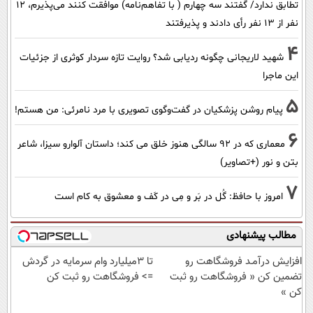
تطابق ندارد/ گفتند سه چهارم ( با تفاهم‌نامه) موافقت کنند می‌پذیرم، 12
نفر از 13 نفر رأی دادند و پذیرفتند
4
شهید لاریجانی چگونه ردیابی شد؟ روایت تازه سردار کوثری از جزئیات
این ماجرا
5
پیام روشن پزشکیان در گفت‌و‌گوی تصویری با مرد نامرئی: من هستم!
6
معماری که در 92 سالگی هنوز خلق می کند؛ داستان آلوارو سیزا، شاعر
بتن و نور (+تصاویر)
7
امروز با حافظ: گُل در بَر و مِی در کَف و معشوق به کام است
مطالب پیشنهادی
افزایش درآمـد فروشگاهت رو
تا 3میلیارد وام سرمایه در گردش
تضمین کن « فروشگاهت رو ثبت
=> فروشگاهت رو ثبت کن
کن »