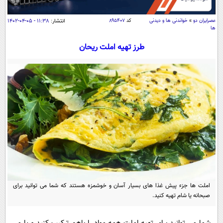
سیاسی
اقتصاد
عصرايران دو
»
خواندنی ها و دیدنی
کد
۸۹۵۴۰۷
انتشار:
۱۱:۳۸ - ۰۵-۰۴-۱۴۰۲
ها
جامعه
اقتصادی
طرز تهیه املت ریحان
ورزشی
اجتماعی
خودرو
بین الملل
حوادث
فرهنگ و هنر
سیاست خارجی
سلامت
علم و دانش
یک برش دانایی
قرآن
فناوری و It
محیط زیست
گوناگون
علمی
سفر و تفریح
فیلم
سرگرمی
اخبار کریپتو
عصر ایران 2
اقتصاد
باشگاه مغز
املت ها جزء پیش غذا های بسیار آسان و خوشمزه هستند که شما می توانید برای
آموزش زبان
خواندنی ها و دیدنی ها
ورزش
مجله تصویری سلاح
صبحانه یا شام تهیه کنید.
داستان کوتاه
سیاست