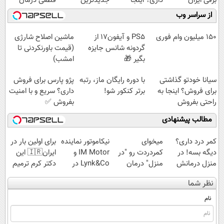
برقی ایران
داری؟ اینجا
جدیدترین
قطعی درمان
سریع بفروشش
فناوری اروپا،
کنید!
از سراسر وب
سبک و مقاوم |
◗پرسش‌نامه◖
پرداخت قسطی
150 میلیون وام فوری
PS5 و آیفون17 از
ماشین اصلاح شارژی
گردونه شانس جایزه
(قیمت باورنکردنی تا
بگیر 🎁
امشب)
سیانا خودتو گذاشتی
با دوره رایگان ماز، رتبه
پژو پارس برای فروش
برای فروش؟ اینجا به
برتر کنکور شو!
داری؟ سریع و با امنیت
راحتی بفروش
بفروش ✅
مطالب پیشنهادی
کمر درد داری؟
میخوای
نیکاموتور نماینده
برای اولین بار در
دیگه بسه! در
کمردردت رو "در
IM Motor و
ایران🇮🇷 این
منزل درمانش
منزل" درمان
Lynk&Co در
دکتر کرم ترمیم
کن
کنی؟ (◂فیلم +
ایران
کننده 23 روزه
نظر شما
(◀پرسش‌نامه)
◂پرسش‌نامه)
ساخت!
نام