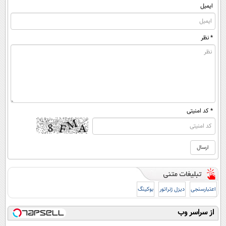
ایمیل
* نظر
* کد امنیتی
اعتبارسنجی
دیزل ژنراتور
بوکینگ
از سراسر وب