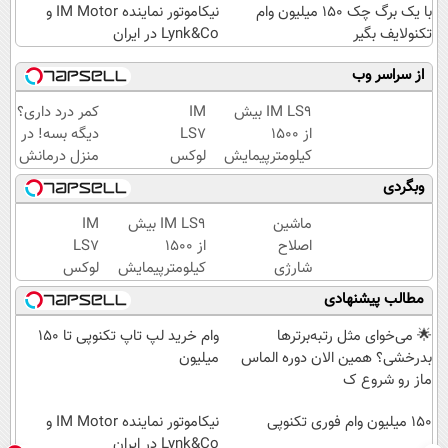
با یک برگ چک 150 میلیون وام
نیکاموتور نماینده IM Motor و
تکنولایف بگیر
Lynk&Co در ایران
از سراسر وب
IM LS9 بیش
IM
کمر درد داری؟
از 1500
LS7
دیگه بسه! در
کیلومترپیمایش
لوکس
منزل درمانش
با یکبار شارژ
ترین
کن
وبگردی
شاسی
(◀پرسش‌نامه)
بلند
ماشین
IM LS9 بیش
IM
برقی
اصلاح
از 1500
LS7
ایران
شارژی
کیلومترپیمایش
لوکس
(قیمت
با یکبار شارژ
ترین
مطالب پیشنهادی
باورنکردنی
شاسی
تا امشب)
بلند
🌟 می‌خوای مثل رتبه‌برترها
وام خرید لپ تاپ تکنوپی تا 150
برقی
بدرخشی؟ همین الان دوره الماس
میلیون
ایران
ماز رو شروع ک
150 میلیون وام فوری تکنوپی
نیکاموتور نماینده IM Motor و
Lynk&Co در ایران