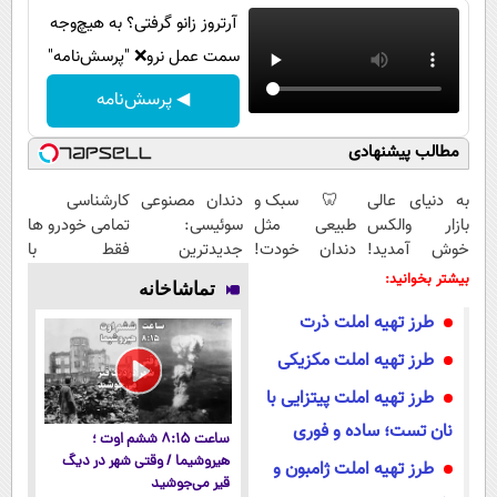
آرتروز زانو گرفتی؟ به هیچ‌وجه
سمت عمل نرو❌ "پرسش‌نامه"
◀ پرسش‌نامه
مطالب پیشنهادی
به دنیای عالی
🦷 سبک و
دندان مصنوعی
کارشناسی
بازار والکس
طبیعی مثل
سوئیسی:
تمامی خودرو ها
خوش آمدید!
دندان خودت!
جدیدترین
فقط با
ترید را آغاز
نصب آسان و
فناوری اروپا،
1,500,000
بیشتر بخوانید:
تماشاخانه
کنید!
پرداخت
سبک و مقاوم |
تومان
طرز تهیه املت ذرت
اقساطی 💳 📍
پرداخت قسطی
تهران
طرز تهیه املت مکزیکی
طرز تهیه املت پیتزایی با
نان تست؛ ساده و فوری
ساعت ۸:۱۵ ششم اوت ؛
هیروشیما / وقتی شهر در دیگ
طرز تهیه املت ژامبون و
قیر می‌جوشید