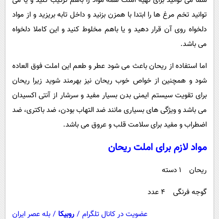
شما می توانید برای تهیه املت همه مواد را باهم ترکیب کنید و یا می
پیامک
سرگرمی
توانید تخم مرغ ها را ابتدا با همزن بزنید و داخل تابه بریزید و از مواد
روانشناسی
فناوری
دلخواه روی آن قرار دهید و یا باهم مخلوط کنید و این کاملا دلخواه
آشپزی
گوناگون
می باشد.
دانلود
حوادث
اما استفاده از ریحان باعث می شود عطر و طعم این املت فوق العاده
محیط زیست
شود و همچنین از خواص خوب ریحان نیز بهرمند شوید زیرا ریحان
برای تقویت سیستم ایمنی بدن بسیار مفید و سرشار از آنتی اکسیدان
سلامت
می باشد و ویژگی های بسیاری مانند ضد التهاب بودن، ضد باکتری، ضد
فرهنگی
اضطراب و مفید برای سلامت قلب و عروق می باشد.
بین الملل
مواد لازم برای املت ریحان
اجتماعی
حیات وحش
ریحان ۱ دسته
سیاست خارجی
گوجه فرنگی ۴ عدد
عضویت در کانال تلگرام
/
روبیکا
/
بله عصر ایران