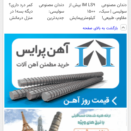
دندان مصنوعی
IM LS9 بیش از
دندان مصنوعی
کمر درد داری؟
سوئیسی | سبک،
1500
سوئیسی:
دیگه بسه! در
مقاوم، طبیعی!
کیلومترپیمایش
جدیدترین
منزل درمانش
ویزیت
با یکبار شارژ
فناوری اروپا،
کن
بازگشت به بالای صفحه
رایگان+پرداخت
سبک و مقاوم |
(◀پرسش‌نامه)
اقساطی😍
پرداخت قسطی