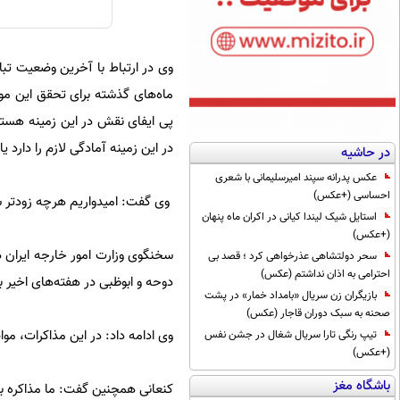
وی در ارتباط با آخرین وضعیت تباد
ماه‌های گذشته برای تحقق این م
پی ایفای نقش در این زمینه هستند
در این زمینه آمادگی لازم را دارد یا
در حاشیه
عکس پدرانه سپند امیرسلیمانی با شعری
احساسی (+عکس)
وی گفت: امیدواریم هرچه زودتر ش
استایل شیک لیندا کیانی در اکران ماه پنهان
(+عکس)
سخنگوی وزارت امور خارجه ایران د
سحر دولتشاهی عذرخواهی کرد ؛ قصد بی
احترامی به اذان نداشتم (عکس)
دوحه و ابوظبی در هفته‌های اخیر 
بازیگران زن سریال «بامداد خمار» در پشت
صحنه به سبک دوران قاجار (عکس)
وی ادامه داد: در این مذاکرات، م
تیپ رنگی تارا سریال شغال در جشن نفس
(+عکس)
باشگاه مغز
کنعانی همچنین گفت: ما مذاکره بر