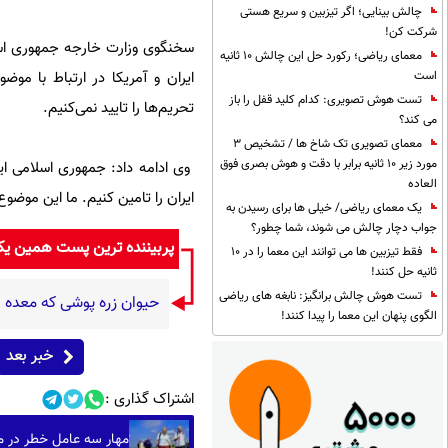
چالش بینایی؛ اگر تیزبین و سریع هستی
شرکت کن!
سخنگوی وزارت خارجه جمهوری اسلام
معمای ریاضی؛ رکورد حل این چالش 10 ثانیه
ایران و آمریکا در ارتباط با موض
است
تست هوش تصویری: کدام کلید قفل را باز
تحریم‌ها را تایید نمی‌کنیم.
می کند؟
معمای تصویری تک شاخ ها / تشخیص 3
مورد زیر 10 ثانیه برابر با دقت و هوش بصری فوق
وی ادامه داد: جمهوری اسلامی ایرا
العاده
ایران را تامین کنیم. ما این موض
یک معمای ریاضی/ خیلی ها برای رسیدن به
جواب دچار چالش می شوند، شما چطور؟
پربیننده ترین پست همین ی
فقط تیزبین ها می توانند این معما را در 10
ثانیه حل کنند!
تست هوش چالش برانگیز: نابغه های ریاضی
حیوان زره پوشی که معده 
الگوی پنهان این معما را پیدا کنند!
خبر بعد
اشتراک گذاری :
مهار سه عامل خطر در میانسالی می‌ت