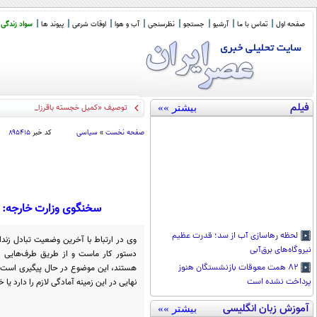
صفحه اول
تماس با ما
آرشیو
جستجو
نظرسنجی
آب و هوا
اوقات شرعی
پیوند ها
سواد زندگی
فیلم
بیشتر »»
توصیف «کمیل خجسته باقرزاده» از راهبرد
صفحه نخست
»
سیاسی
کد خبر
۸۹۵۴۱۵
سخنگوی وزارت خارجه: مذ
لحظه رهاسازی آب از سد؛ قدرت عظیم
وی در ارتباط با آخرین وضعیت تبادل زندا
نیروگاه‌های برق‌آبی
دستور کار ماست و از طریق طرف‌هایی ک
هستند، این موضوع در حال پیگیری است. ال
۸۲ همت معوقات بازنشستگان هنوز
نهایی در این زمینه آمادگی لازم را دارد یا خ
پرداخت نشده است
آموزش زبان انگلیسی
بیشتر »»