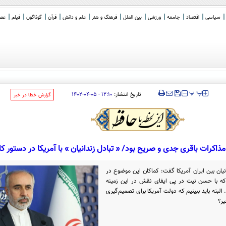
سیاسی
اقتصاد
جامعه
ورزشی
بین الملل
فرهنگ و هنر
علم و دانش
قرآن
گوناگون
فیلم
عصر 
های
_
‍‍‍ پ
پ
تاریخ انتشار:
۱۲:۱۰ - ۰۵-۰۴-۱۴۰۲
‌گزارش خطا در خبر
اکرات باقری جدی و صریح بود/ « تبادل زندانیان » با آمریکا در دستور ک
نیان بین ایران آمریکا گفت: کماکان این موضوع در
ه با حسن نیت در پی ایفای نقش در این زمینه
بته باید ببینیم که دولت آمریکا برای تصمیم‌گیری
یر؟