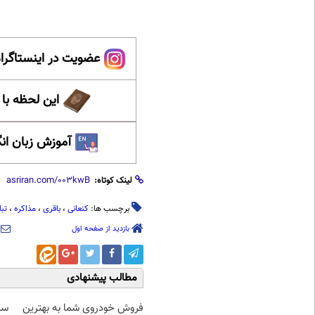
عضویت در اینستاگرام
این لحظه با
آموزش زبان ان
لینک کوتاه:
برچسب ها:
کنعانی
،
باقری
،
مذاکره
،
تبا
بازدید از صفحه اول
مطالب پیشنهادی
فروش خودروی شما به بهترین
سرم