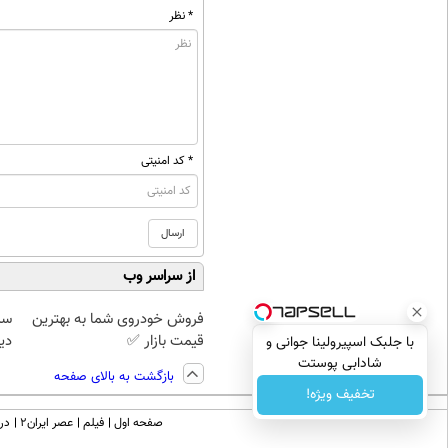
* نظر
* کد امنیتی
از سراسر وب
فروش خودروی شما به بهترین
سرم
قیمت بازار ✅
دی
با جلبک اسپیرولینا جوانی و
شادابی پوستت
بازگشت به بالای صفحه
تضمینه50%تخفیف
تخفیف ویژه!
صفحه اول
فیلم
عصر ایران۲
درب