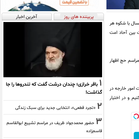
پربیننده های روز
آخرین اخبار
سال با شکوه هر
 بین آحاد امت
مراسم حج اظهار
1
باقر خرازی؛ چندان درشت گفت که تندروها را جا
ت امور خارجه در
گذاشت!
م و در اختیار
2
«تجرد قطعی»، انتخابی جدید برای سبک زندگی
3
حضور محمدجواد ظریف در مراسم تشییع ابوالقاسم
قاسم‌زاده