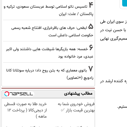
4
تاسیس ناتو اسلامی توسط عربستان سعودی، ترکیه و
پاکستان / علت: ایران
از سوی ایران طی
5
ابطحی: حرف های باقرخرازی، افتتاح شعبه رسمی
 با حسن نیت در
حکومت اسلامی داعش است
میم‌گیری نهایی
6
خمسه: همه بازیگرها شیطنت هایی داشتند ولی اکبر
عبدی، مرد خانواده بود
7
بانوی معماری که به بتن روح داد؛ درباره سوتلانا کانا
رادویچ (+تصاویر)
ه کننده ارشد در
مطالب پیشنهادی
فروش خودروی شما به
خرید طلا به صورت قسطی
ستیم.
بهترین قیمت بازار ✅
از دیجی‌کالا ( پرداخت 12
ماهه )