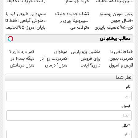
اسپیرولینا50%تخفیف
خرید جوانساز
( لینک خرید با تخفیف
اسپیرولینا با تخفیف
ویژه)
بدون سوزن پوستتو
کشف جدید: جلبک
سم‌زدایی طبیعی کبد با
ویژه
10سال جوون
اسپیرولینا پیری را
دمنوش گیاهی! فقط تا
کن50%تخفیف پاییزی
متوقف می
پایان امروز50%تخفیف
کند50%تخفیف
مطالب پیشنهادی
خداحافظی با
ماشین پژو پارس
میخوای
کمر درد داری؟
کمردرد، بدون
برای فروش
کمردردت رو "در
دیگه بسه! در
قرص و آمپول
داری؟ اینجا
منزل" درمان
منزل درمانش
سریع بفروشش
کنی؟ (◂فیلم +
کن
نظر شما
◂پرسش‌نامه)
(◀پرسش‌نامه)
نام
ایمیل
* نظر