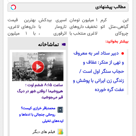
مطالب پیشنهادی
این کرم
۱ میلیون تومان
اسپری بیدکش
بهترین قیمت
گیاهی،مثل اتو
تخفیف داروهای
تارومار با
داروهای لاغری،
چروکای
لاغری منتخب با
اثرفوری ،
با ۱ میلیون
پوستتوصاف
ارسال از
محافظ لباس در
تخفیف و ارسال
بیشتر بخوانید:
تماشاخانه
میکنه!50%تخفیف
داروخانه
مقابل بید
از داروخانه‌
دبیر ستاد امر به معروف
نزدیکت
و نهی از منکر: عفاف و
حجاب سنگر اول است /
زندگی زن ایرانی با پوشش و
ساعت ۸:۱۵ ششم اوت ؛
عفت گره خورده
هیروشیما / وقتی شهر در دیگ
قیر می‌جوشید
محمدباقر خرازی کیست؟
روحانی جنجالی با ادعاها و
ایده‌های تخیلی
فیلم های دیگر