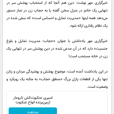
پیامک
خبرگزاری مهر نوشت: دین هم آنجا که از استحباب پوشش سر در
سرگرمی
تنهایی یک خانم در منزل سخن گفته یا به حجاب زن در نماز دستور
روانشناسی
فناوری
می‌دهد همه اینها «مدیریت تمایل و احساس است» که سعی شده در
آشپزی
گوناگون
یک نظام رفتاری ارائه شود.
دانلود
حوادث
محیط زیست
خبرگزاری مهر یادداشتی با عنوان «حجاب؛ مدیریت تمایل و بلوغ
جنسیت» دارد که در آن مدعی شده در دین پوشش سر در تنهایی یک
سلامت
زن در خانه مستحب است!
فرهنگی
بین الملل
در این یادداشت آمده است: موضوع پوشش و پوشیدگی مردان و زنان
اجتماعی
تنها یکی از قطعات پازل بزرگ «منطق حجاب» به مثابه یک رویکرد و
وضعیت است.
حیات وحش
سیاست خارجی
اسپری عنکبوت‌‌کش تارومار
ازبین‌برنده انواع عنکبوت
مشاهده