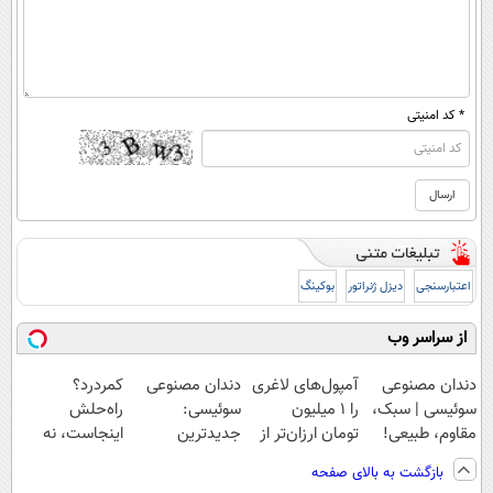
* کد امنیتی
اعتبارسنجی
دیزل ژنراتور
بوکینگ
از سراسر وب
دندان مصنوعی
آمپول‌های لاغری
دندان مصنوعی
کمردرد؟
سوئیسی | سبک،
را ۱ میلیون
سوئیسی:
راه‌حلش
مقاوم، طبیعی!
تومان ارزان‌تر از
جدیدترین
اینجاست، نه
ویزیت
همه‌جا بخر!
فناوری اروپا،
توی داروخونه
بازگشت به بالای صفحه
رایگان+پرداخت
سبک و مقاوم |