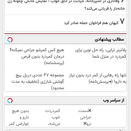
وفاداری در آشپزخانه، خیانت در اتاق خواب ؛ نمایش خانگی چگونه زن
خانه‌دار را قربانی می‌کند؟
7
کیهان هم فراخوان حمله صادر کرد
مطالب پیشنهادی
پلاتینر تراپی: راه حل نوین برای
هیچ کس کمرشو جراحی نمیکنه❗
کمردرد در منزل شما
درمان کمردرد بدون قرص
(پرسشنامه)
تنها راه رهایی از کمر درد بدون نیاز
مجموعه 47 عددی دریل پیچ
به دارو! (◂پرسش‌نامه)
گوشتی شارژی (تخفیف به مدت
محدود)
از سراسر وب
❌سمت
کمردردت
بدون هیچ
جراحی
خوب
دارو و
نرو❌
می‌شه،
عوارضی کمر
درمان
اگر این
دردت رو