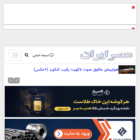
باز
نسخه اصلی
و
صفحه اول
هواپیمای مافوق صوت لاکهید؛ رقیب کنکورد (+عکس)
بسته
تماس با ما
کردن
آرشیو
منو
جستجو
نظرسنجی
آب و هوا
اوقات شرعی
پیوند ها
سواد زندگی