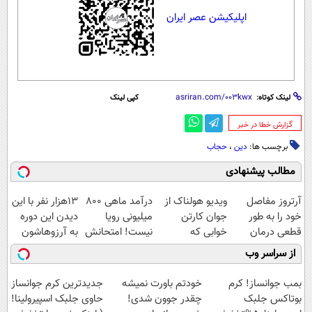
اپلیکیشن عصر ایران
لینک کوتاه:
کپی لینک
‌گزارش خطا در خبر
برچسب ها:
دین
،
حجاب
مطالب پیشنهادی
آرتروز مفاصل
ویدیو هولناک از
درآمد ماهی 800
13هزار نفر با این
خود را به طور
جوان کارتن
میلیونی رویا
دیدن این دوره
قطعی درمان
خوابی که
نیست! امتحانش
به آرزوهاشون
کنید!
میلیاردر شد.
مجانیه😉
رسیدن | ثبت‌‌نام
از سراسر وب
◗پرسش‌نامه◖
آموزش رایگان
رایگان
بمب جوانساز! کرم
خودتم باورت نمیشه
جدیدترین کرم جوانساز
بوتاکس جلبک
چقدر جوون شدی!
حاوی جلبک اسپیرولینا!