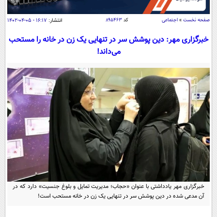
سیاسی
اقتصاد
صفحه نخست
»
اجتماعی
کد
۸۹۵۴۶۳
انتشار:
۱۶:۱۷ - ۰۵-۰۴-۱۴۰۲
جامعه
اقتصادی
خبرگزاری مهر: دین پوشش سر در تنهایی یک زن در خانه را مستحب
می‌داند!
ورزشی
اجتماعی
خودرو
بین الملل
حوادث
فرهنگ و هنر
سیاست خارجی
سلامت
علم و دانش
یک برش دانایی
قرآن
فناوری و It
محیط زیست
گوناگون
علمی
سفر و تفریح
فیلم
سرگرمی
اخبار کریپتو
عصر ایران 2
اقتصاد
باشگاه مغز
آموزش زبان
خواندنی ها و دیدنی ها
ورزش
خبرگزاری مهر یادداشتی با عنوان «حجاب؛ مدیریت تمایل و بلوغ جنسیت» دارد که در
مجله تصویری سلاح
آن مدعی شده در دین پوشش سر در تنهایی یک زن در خانه مستحب است!
داستان کوتاه
سیاست