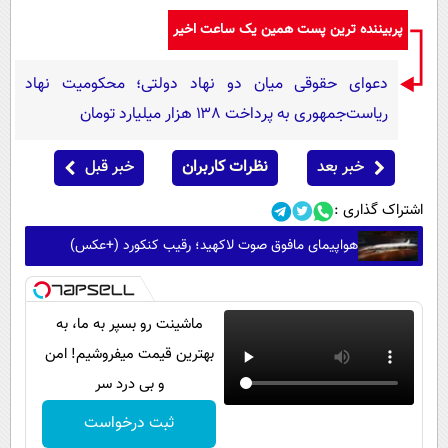
پربیننده ترین پست همین یک ساعت اخیر
دعوای حقوقی میان دو نهاد دولتی؛ محکومیت نهاد
ریاست‌جمهوری به پرداخت ۱۳۸ هزار میلیارد تومان
خبر بعد
نظرات کاربران
خبر قبل
اشتراک گذاری :
هواپیمای مافوق صوت لاکهید؛ رقیب کنکورد (+عکس)
ماشینت رو بسپر به ما، به
بهترین قیمت میفروشیم! امن
و بی درد سر
ثبت درخواست