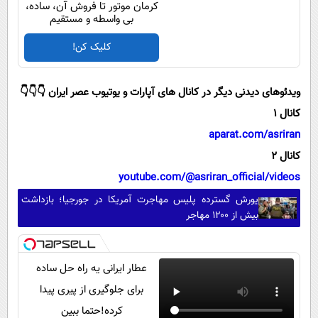
کرمان موتور تا فروش آن، ساده،
بی واسطه و مستقیم
کلیک کن!
ویدئوهای دیدنی دیگر در کانال های آپارات و یوتیوب عصر ایران 👇👇👇
کانال 1
aparat.com/asriran
کانال 2
youtube.com/@asriran_official/videos
یورش گسترده پلیس مهاجرت آمریکا در جورجیا؛ بازداشت
بیش از ۱۲۰۰ مهاجر
عطار ایرانی یه راه حل ساده
برای جلوگیری از پیری پیدا
کرده!حتما ببین