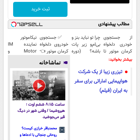
ثبت خرید
مطالب پیشنهادی
از جستجوی
چرا تو نباید بنز و
✅ جستجوی
نیکاموتور
خودری دلخواه
بی‌ام‌و زیر پات
خودروی دلخواه
نماینده IM
کرمان موتور تا
باشه؟ (دوره
کرمان موتور 👈
Motor و
فروش آن،
رایگان درآمد
فروش ساده،
Lynk&Co در
بیشتر بخوانید:
تماشاخانه
ساده، بی
میلیاردی)
بی واسطه و
ایران
تیزری زیبا از یک شرکت
واسطه و
مستقیم
مستقیم
هواپیمایی اماراتی برای سفر
به ایران (فیلم)
ساعت ۸:۱۵ ششم اوت ؛
هیروشیما / وقتی شهر در دیگ
قیر می‌جوشید
محمدباقر خرازی کیست؟
روحانی جنجالی با ادعاها و