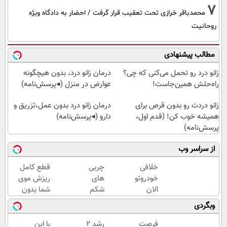
7
محمدباقر خرازی تحت تعقیب قرار گرفت / احضار به دادگاه ویژه
روحانیت
مطالب پیشنهادی
زانو درد رو تحمل می‌کنی که چی؟
درمان زانو درد، بدون هیچگونه
راه‌حلش همین‌جاست!
عوارض در منزل (◂پرسش‌نامه)
زانو دردت رو بدون قرص برای
درمان زانو درد بدون عمل،تزریق و
همیشه خوب کن! (قدم اول،
دارو (◂پرسش‌نامه)
پرسش‌نامه)
از سراسر وب
خلافی
چربی
قطع کامل
خودروتو
های
ریزش موی
الان
شکم
شما بدون
ببین، با
پهلوت
جراحی!
وبگردی
پلاک و
رو
شامپوجلبک
کد
فراری
تضمین
فرصت
رشد 2
با این