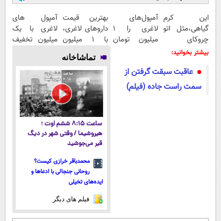
این کرم
آمپول‌های
بهترین قیمت
آمپول های
گیاهی،مثل اتو
لاغری را ۱
داروهای لاغری،
لاغری با یک
چروکای
میلیون تومان
با ۱ میلیون
میلیون تخفیف
پوستتوصاف
ارزان‌تر از
تخفیف و ارسال
| ارسال از
بیشتر بخوانید:
تماشاخانه
میکنه!50%تخفیف
همه‌جا بخر!
از داروخانه‌
داروخانه های
عاقبت سبقت گرفتن از
معتبر
سمت راست جاده (فیلم)
ساعت ۸:۱۵ ششم اوت ؛
هیروشیما / وقتی شهر در دیگ
قیر می‌جوشید
محمدباقر خرازی کیست؟
روحانی جنجالی با ادعاها و
ایده‌های تخیلی
فیلم های دیگر