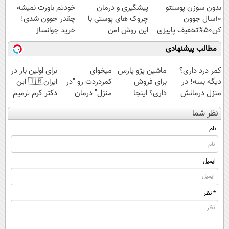
بدون سوزن پوستتو
پیشگیری و درمان
خودتم باورت نمیشه
10سال جوون
چروک های پوستی با
چقدر جوون شدی!
کن50%تخفیف پاییزی
این روش امن
خرید جوانساز
اسپیرولینا با تخفیف
مطالب پیشنهادی
ویژه
کمر درد داری؟
ماشین پژو پارس
میخوای
برای اولین بار در
دیگه بسه! در
برای فروش
کمردردت رو "در
ایران🇮🇷 این
منزل درمانش
داری؟ اینجا
منزل" درمان
دکتر کرم ترمیم
کن
سریع بفروشش
کنی؟ (◂فیلم +
کننده 23 روزه
نظر شما
(◀پرسش‌نامه)
◂پرسش‌نامه)
ساخت!
نام
ایمیل
* نظر