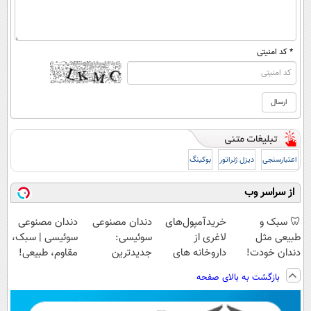
* کد امنیتی
اعتبارسنجی
دیزل ژنراتور
بوکینگ
از سراسر وب
🦷 سبک و
خریدآمپول‌های
دندان مصنوعی
دندان مصنوعی
طبیعی مثل
لاغری از
سوئیسی:
سوئیسی | سبک،
دندان خودت!
داروخانه های
جدیدترین
مقاوم، طبیعی!
نصب آسان و
اطرافت، ارسال
فناوری اروپا،
ویزیت
بازگشت به بالای صفحه
پرداخت اقساطی
فوری همراه با
سبک و مقاوم |
رایگان+پرداخت
💳 📍 تهران
پک یخ!
پرداخت قسطی
اقساطی😍