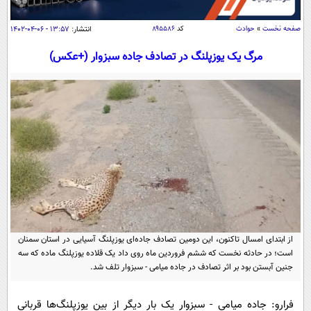
سیاسی
اقتصاد
صفحه نخست
»
حوادث
کد
۸۹۵۵۸۶
انتشار:
۱۳:۵۷ - ۰۶-۰۴-۱۴۰۲
جامعه
اقتصادی
مرگ یک یوزپلنگ در تصادف جاده سبزوار (+عکس)
ورزشی
اجتماعی
خودرو
بین الملل
حوادث
فرهنگ و هنر
سیاست خارجی
سلامت
علم و دانش
یک برش دانایی
قرآن
فناوری و It
محیط زیست
گوناگون
علمی
سفر و تفریح
فیلم
سرگرمی
اخبار کریپتو
از ابتدای امسال تاکنون، این دومین تصادف جاده‌ای یوزپلنگ آسیایی در استان سمنان
عصر ایران 2
اقتصاد
باشگاه مغز
است؛ در حادثه نخست که ششم فروردین ماه روی داد یک قلاده یوزپلنگ ماده که سه
آموزش زبان
خواندنی ها و دیدنی ها
ورزش
جنین آبستن بود بر اثر تصادف در جاده میامی - سبزوار تلف شد.
مجله تصویری سلاح
داستان کوتاه
سیاست
فرارو: جاده میامی - سبزوار یک بار دیگر از بین یوزپلنگ‌ها قربانی