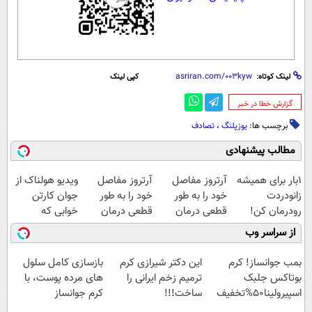
لینک کوتاه:
کپی لینک
‌گزارش خطا در خبر
برچسب ها:
یوزپلنگ
،
تصادف
مطالب پیشنهادی
1بار برای همیشه
آرتروز مفاصل
آرتروز مفاصل
ویدیو هولناک از
زانودردت
خود را به طور
خود را به طور
جوان کارتن
رودرمان کن!
قطعی درمان
قطعی درمان
خوابی که
(تکنولوژی آلمان)
کنید!
کنید!
میلیاردر شد.
از سراسر وب
◂پرسشنامه▸
◂پرسش‌نامه▸
◗پرسش‌نامه◖
آموزش رایگان
بمب جوانساز! کرم
این دکتر شیرازی کرم
بازسازی کامل سلول
بوتاکس جلبک
ترمیم زخم ایرانی را
های مرده پوست، با
اسپیرولینا50%تخفیف
ساخت!!!
کرم جوانساز
جلبک(50% تخفیف)