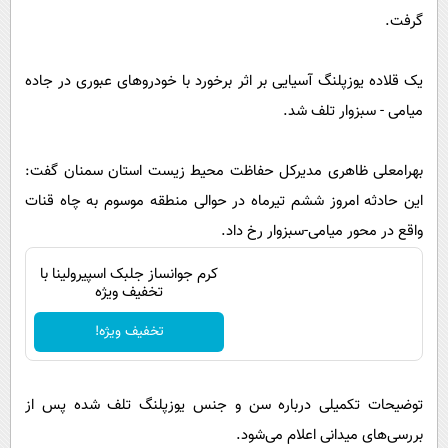
پیامک
سرگرمی
گرفت.
روانشناسی
فناوری
یک قلاده یوزپلنگ آسیایی بر اثر برخورد با خودرو‌های عبوری در جاده
آشپزی
گوناگون
میامی - سبزوار تلف شد.
دانلود
حوادث
محیط زیست
بهرامعلی ظاهری مدیرکل حفاظت محیط زیست استان سمنان گفت:
سلامت
این حادثه امروز ششم تیرماه در حوالی منطقه موسوم به چاه قنات
واقع در محور میامی-سبزوار رخ داد.
فرهنگی
بین الملل
کرم جوانساز جلبک اسپیرولینا با
تخفیف ویژه
اجتماعی
تخفیف ویژه!
حیات وحش
سیاست خارجی
توضیحات تکمیلی درباره سن و جنس یوزپلنگ تلف شده پس از
بررسی‌های میدانی اعلام می‌شود.