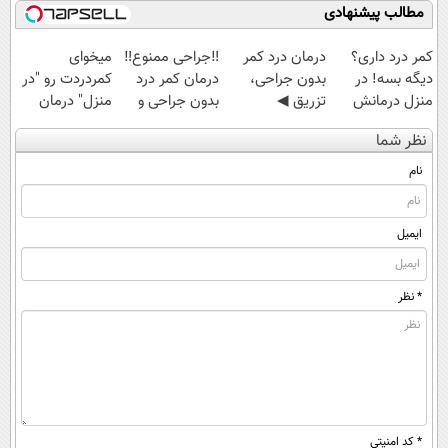
مطالب پیشنهادی
کمر درد داری؟
درمان درد کمر
‼️جراحی ممنوع‼️
میخوای
دیگه بسه! در
بدون جراحی،
درمان کمر درد
کمردردت رو "در
منزل درمانش
تزریق ◀
بدون جراحی و
منزل" درمان
کن
پرسش‌نامه رو پر
دوره نقاهت
کنی؟ (◂فیلم +
نظر شما
(◀پرسش‌نامه)
کن ▶
◂پرسش‌نامه)
نام
ایمیل
* نظر
* کد امنیتی