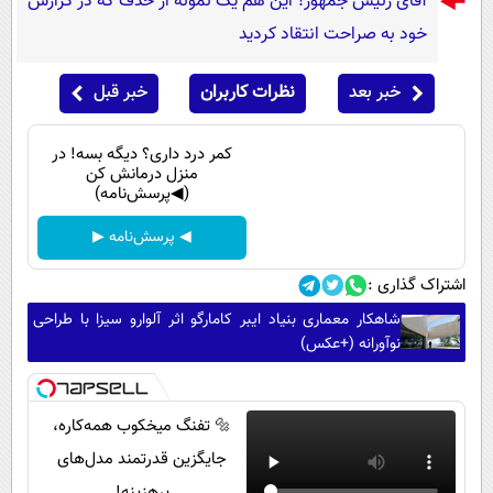
آقای رئیس جمهور! این هم یک نمونه از حذف که در گزارش
خود به صراحت انتقاد کردید
خبر بعد
نظرات کاربران
خبر قبل
کمر درد داری؟ دیگه بسه! در
منزل درمانش کن
(◀پرسش‌نامه)
◀ پرسش‌نامه ▶
اشتراک گذاری :
شاهکار معماری بنیاد ایبر کامارگو اثر آلوارو سیزا با طراحی
نوآورانه (+عکس)
🔩 تفنگ میخکوب همه‌کاره،
جایگزین قدرتمند مدل‌های
پرهزینه!