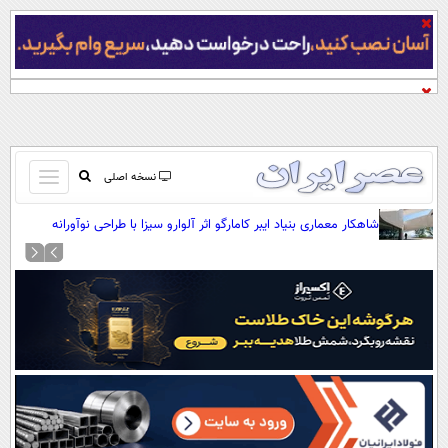
باز
نسخه اصلی
و
صفحه اول
شاهکار معماری بنیاد ایبر کامارگو اثر آلوارو سیزا با طراحی نوآورانه
بسته
(+عکس)
تماس با ما
کردن
آرشیو
منو
جستجو
نظرسنجی
آب و هوا
اوقات شرعی
پیوند ها
سواد زندگی