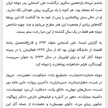
پیامک
سرگرمی
ششم تیرماه یازدهمین سالروز درگذشت علی کسمایی پدر دوبله ایران
است که معتقد بود، هر آنچه را یاد می‌گیرید پیش خودتان نگه ندارید.
روانشناسی
فناوری
او در حالی نسل پرافتخاری را پس از خود به جا گذاشت که این روزها
آشپزی
گوناگون
گله‌های زیادی از وضعیت این هنر مطرح می‌شود و چند چهره شاخص
دانلود
حوادث
دوبله هم فقط در یک سال گذشته از این دنیا رخت سفر بستند.
محیط زیست
به گزارش ایسنا، علی کسمایی متولد ۱۲۹۴ و فارغ‌التحصیل رشته‌
سلامت
اقتصاد از دانشگاه تهران بود که از سال ۱۳۲۹ فعالیتش را در زمینه‌
فرهنگی
دوبله آغاز کرد و برای اولین‌بار در سال ۱۳۳۳ به عنوان سرپرست
گویندگان، فیلم «شاهزاده‌ روباهان» را دوبله کرد.
بین الملل
اجتماعی
دوبله‌ «شازده احتجاب»، «شطرنج باد»، «ملکوت»، «هجرت»، ‌ «پرواز
در شب»، «هزاردستان»، «سربداران»، «آخرین پرواز»، «این خانه دور
حیات وحش
است»، «سال‌های جوانی»، «اتاق یک»، «حکایت آن مرد خوشبخت»،
سیاست خارجی
«کمیته‌ مجازات»، «هور در آتش» و فیلم‌های خارجی «دکتر ژیواگو»،
«بانوی زیبای من»، «آوای موسیقی» و «هملت» از جمله آثار این