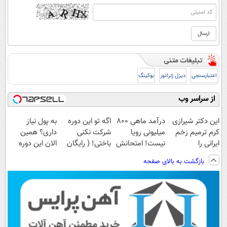
اعتبارسنجی
دیزل ژنراتور
بوکینگ
از سراسر وب
این دکتر شیرازی
درآمد ماهی 800
اگه تو این دوره
به پول نیاز
کرم ترمیم زخم
میلیونی رویا
شرکت نکنی
داری؟ همین
ایرانی را
نیست! امتحانش
باختی! ( رایگان
الان این دوره
ساخت!!!
مجانیه😉
آموزش ببین
رایگان رو شرکت
بازگشت به بالای صفحه
پولدار شی)
کن تا دیر نشده!