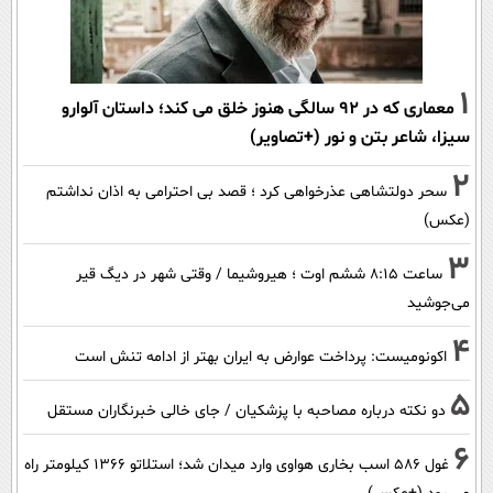
1
معماری که در 92 سالگی هنوز خلق می کند؛ داستان آلوارو
سیزا، شاعر بتن و نور (+تصاویر)
2
سحر دولتشاهی عذرخواهی کرد ؛ قصد بی احترامی به اذان نداشتم
(عکس)
3
ساعت ۸:۱۵ ششم اوت ؛ هیروشیما / وقتی شهر در دیگ قیر
می‌جوشید
4
اکونومیست: پرداخت عوارض به ایران بهتر از ادامه تنش است
5
دو نکته درباره مصاحبه با پزشکیان / جای خالی خبرنگاران مستقل
6
غول 586 اسب بخاری هواوی وارد میدان شد؛ استلاتو 1366 کیلومتر راه