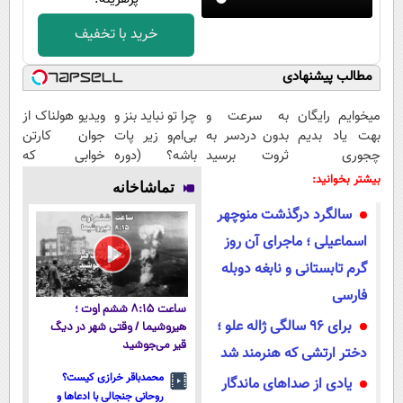
خرید با تخفیف
مطالب پیشنهادی
میخوایم رایگان
به سرعت و
چرا تو نباید بنز و
ویدیو هولناک از
بهت یاد بدیم
بدون دردسر به
بی‌ام‌و زیر پات
جوان کارتن
چجوری
ثروت برسید
باشه؟ (دوره
خوابی که
پولدارشی! باور
(دوره کاملا
رایگان درآمد
میلیاردر شد.
بیشتر بخوانید:
تماشاخانه
نداری امتحانش
رایگان
میلیاردی)
آموزش رایگان
سالگرد درگذشت منوچهر
مجانیه
پولسازی)
اسماعیلی ؛ ماجرای آن روز
گرم تابستانی و نابغه دوبله
فارسی
ساعت ۸:۱۵ ششم اوت ؛
برای ۹۶ سالگی ژاله علو ؛
هیروشیما / وقتی شهر در دیگ
قیر می‌جوشید
دختر ارتشی که هنرمند شد
محمدباقر خرازی کیست؟
یادی از صداهای ماندگار
روحانی جنجالی با ادعاها و