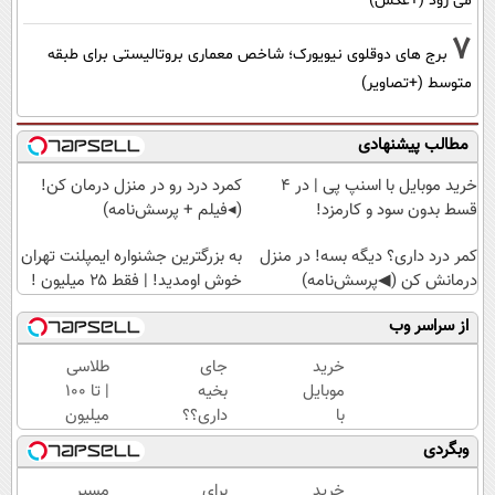
می رود (+عکس)
7
برج های دوقلوی نیویورک؛ شاخص معماری بروتالیستی برای طبقه
متوسط (+تصاویر)
مطالب پیشنهادی
خرید موبایل با اسنپ پی | در ۴
کمرد درد رو در منزل درمان کن!
قسط بدون سود و کارمزد!
(◂فیلم + پرسش‌نامه)
کمر درد داری؟ دیگه بسه! در منزل
به بزرگترین جشنواره ایمپلنت تهران
درمانش کن (◀پرسش‌نامه)
خوش اومدید! | فقط ۲۵ میلیون !
از سراسر وب
خرید
جای
طلاسی
موبایل
بخیه
| تا 100
با
داری؟؟
میلیون
اسنپ
فقط در
وام
وبگردی
پی | در
3 هفته
آنی
۴
ترمیمش
خرید
خرید
برای
مسیر