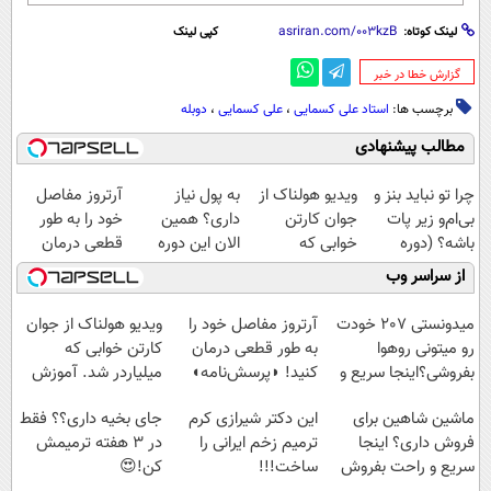
لینک کوتاه:
کپی لینک
‌گزارش خطا در خبر
برچسب ها:
استاد علی کسمایی
،
علی کسمایی
،
دوبله
مطالب پیشنهادی
چرا تو نباید بنز و
ویدیو هولناک از
به پول نیاز
آرتروز مفاصل
بی‌ام‌و زیر پات
جوان کارتن
داری؟ همین
خود را به طور
باشه؟ (دوره
خوابی که
الان این دوره
قطعی درمان
رایگان درآمد
میلیاردر شد.
رایگان رو شرکت
کنید!
از سراسر وب
میلیاردی)
آموزش رایگان
کن تا دیر نشده!
◗پرسش‌نامه◖
میدونستی 207 خودت
آرتروز مفاصل خود را
ویدیو هولناک از جوان
رو میتونی روهوا
به طور قطعی درمان
کارتن خوابی که
بفروشی؟اینجا سریع و
کنید! ◗پرسش‌نامه◖
میلیاردر شد. آموزش
راحت بفروش
رایگان
ماشین شاهین برای
این دکتر شیرازی کرم
جای بخیه داری؟؟ فقط
فروش داری؟ اینجا
ترمیم زخم ایرانی را
در 3 هفته ترمیمش
سریع و راحت بفروش
ساخت!!!
کن!😍