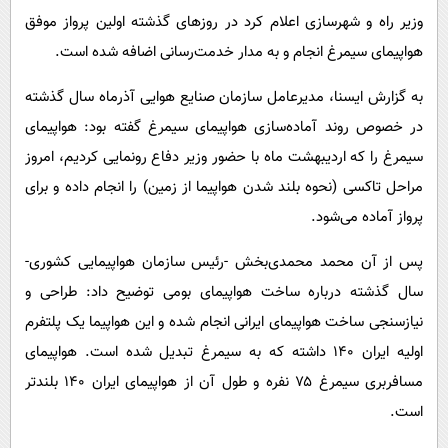
پیامک
سرگرمی
وزیر راه و شهرسازی اعلام کرد در روزهای گذشته اولین پرواز موفق
روانشناسی
فناوری
هواپیمای سیمرغ انجام و به مدار خدمت‌رسانی اضافه شده است.
آشپزی
گوناگون
به گزارش ایسنا، مدیرعامل سازمان صنایع هوایی آذرماه سال گذشته
دانلود
حوادث
در خصوص روند آماده‌سازی هواپیمای سیمرغ گفته بود: هواپیمای
سیمرغ را که اردیبهشت ماه با حضور وزیر دفاع رونمایی کردیم، امروز
محیط زیست
مراحل تاکسی (نحوه بلند شدن هواپیما از زمین) را انجام داده و برای
سلامت
پرواز آماده می‌شود.
فرهنگی
پس از آن محمد محمدی‌بخش -رئیس سازمان هواپیمایی کشوری-
بین الملل
سال گذشته درباره ساخت هواپیمای بومی توضیح داد: طراحی و
اجتماعی
نیازسنجی ساخت هواپیمای ایرانی انجام شده و این هواپیما یک پلتفرم
حیات وحش
اولیه ایران ۱۴۰ داشته که به سیمرغ تبدیل شده است. هواپیمای
مسافربری سیمرغ ۷۵ نفره و طول آن از هواپیمای ایران ۱۴۰ بلندتر
سیاست خارجی
است.