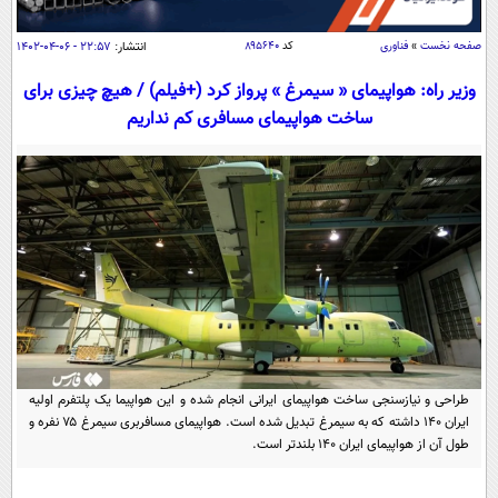
سیاسی
اقتصاد
صفحه نخست
»
فناوری
کد
۸۹۵۶۴۰
انتشار:
۲۲:۵۷ - ۰۶-۰۴-۱۴۰۲
جامعه
اقتصادی
وزیر راه: هواپیمای « سیمرغ » پرواز کرد (+فیلم) / هیچ چیزی برای
ساخت هواپیمای مسافری کم نداریم
ورزشی
اجتماعی
خودرو
بین الملل
حوادث
فرهنگ و هنر
سیاست خارجی
سلامت
علم و دانش
یک برش دانایی
قرآن
فناوری و It
محیط زیست
گوناگون
علمی
سفر و تفریح
فیلم
سرگرمی
اخبار کریپتو
عصر ایران 2
اقتصاد
باشگاه مغز
طراحی و نیازسنجی ساخت هواپیمای ایرانی انجام شده و این هواپیما یک پلتفرم اولیه
آموزش زبان
ایران ۱۴۰ داشته که به سیمرغ تبدیل شده است. هواپیمای مسافربری سیمرغ ۷۵ نفره و
خواندنی ها و دیدنی ها
ورزش
مجله تصویری سلاح
طول آن از هواپیمای ایران ۱۴۰ بلندتر است.
داستان کوتاه
سیاست