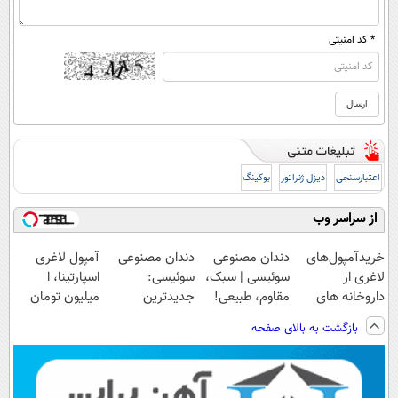
* کد امنیتی
اعتبارسنجی
دیزل ژنراتور
بوکینگ
از سراسر وب
خریدآمپول‌های
دندان مصنوعی
دندان مصنوعی
آمپول لاغری
لاغری از
سوئیسی | سبک،
سوئیسی:
اسپارتینا، ا
داروخانه های
مقاوم، طبیعی!
جدیدترین
میلیون تومان
اطرافت، ارسال
ویزیت
فناوری اروپا،
ارزان‌تر از
بازگشت به بالای صفحه
فوری همراه با
رایگان+پرداخت
سبک و مقاوم |
همه‌جا!
پک یخ!
اقساطی😍
پرداخت قسطی