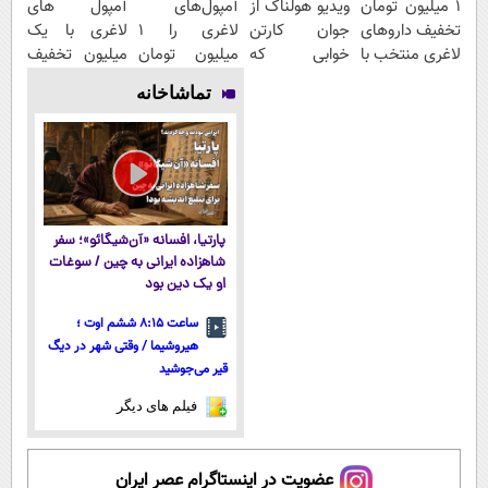
۱ میلیون تومان
ویدیو هولناک از
آمپول‌های
آمپول های
تخفیف داروهای
جوان کارتن
لاغری را ۱
لاغری با یک
لاغری منتخب با
خوابی که
میلیون تومان
میلیون تخفیف
ارسال از
میلیاردر شد.
ارزان‌تر از
| ارسال از
تماشاخانه
داروخانه
آموزش رایگان
همه‌جا بخر!
داروخانه های
نزدیکت
معتبر
پارتیا، افسانه «آن‌شیگائو»؛ سفر
شاهزاده ایرانی به چین / سوغات
او یک دین بود
ساعت ۸:۱۵ ششم اوت ؛
هیروشیما / وقتی شهر در دیگ
قیر می‌جوشید
فیلم های دیگر
عضویت در اینستاگرام عصر ایران