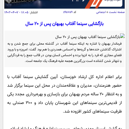
سیاسی
اقتصاد
صفحه نخست
»
اجتماعی
کد
۸۹۵۷۵۹
انتشار:
۱۸:۰۵ - ۰۷-۰۴-۱۴۰۲
جامعه
اقتصادی
بازگشایی سینما آفتاب بهبهان پس از ۲۰ سال
ورزشی
اجتماعی
خودرو
بین الملل
حوادث
فرماندار بهبهان با اشاره به اینکه سینما آفتاب در گذشته محلی برای جمع‌ شدن و به
اشتراک گذاشتن خنده‌ها و گریه‌ها و احساس همدردی با هم بود گفت: امروزه و با ورود
فرهنگ و هنر
سیاست خارجی
سلامت
فضای مجازی که فرد را به انزوا برده و احساس انسان بودن در قالب جمع را به فردگرایی
علم و دانش
و تنهاتر شدن کشانده است بزرگترین هجمه علیه فرهنگ یک جامعه است.
یک برش دانایی
قرآن
فناوری و It
محیط زیست
برابر اعلام اداره کل ارشاد خوزستان، آیین گشایش سینما آفتاب با
گوناگون
علمی
سفر و تفریح
حضور هنرمندان، مدیران و علاقه‌مندان در محل این سینما برگزار شد
فیلم
سرگرمی
اخبار کریپتو
و به انتظار ۲۰ ساله مردم بهبهان برای بازسازی و بهره‌برداری مجدد یکی
عصر ایران 2
اقتصاد
باشگاه مغز
از قدیمی‌ترین سینماهای این شهرستان پایان داد و ۳۰۰ صندلی به
آموزش زبان
خواندنی ها و دیدنی ها
ورزش
ظرفیت سینماهای کشور افزوده شد.
مجله تصویری سلاح
داستان کوتاه
سیاست
به گزارش ایسنا، مهدی شجاعی سرپرست اداره فرهنگ و ارشاد اسلامی