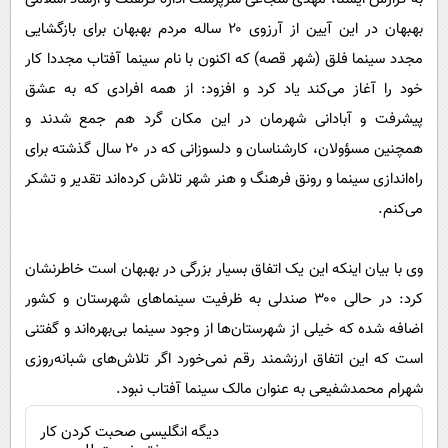
پیامک
سرگرمی
بهبهان در این آیین از آرزوی ۲۰ ‌ساله مردم بهبهان برای بازگشایی
روانشناسی
فناوری
مجدد سینما فلق (شهر قصه) که اکنون با نام سینما آفتاب مجددا کار
آشپزی
گوناگون
خود را آغاز می‌کند یاد کرد و افزود: از همه افرادی که به عشق
پیشرفت و آبادانی شهرمان در این مکان گرد هم جمع شدند و
دانلود
حوادث
همچنین مسؤولان، کارشناسان و دلسوزانی که در ۲۰ سال گذشته برای
محیط زیست
راه‌اندازی سینما و رونق فرهنگ و هنر شهر تلاش کرده‌اند تقدیر و تشکر
سلامت
می‌کنم.
فرهنگی
وی با بیان اینکه این یک اتفاق بسیار بزرگی در بهبهان است خاطرنشان
بین الملل
کرد: در حالی ۳۰۰ صندلی به ظرفیت سینماهای شهرستان و کشور
اجتماعی
اضافه شده که خیلی از شهرستان‌ها از وجود سینما بی‌بهره‌اند و گفتنی‌
حیات وحش
است که این اتفاق ارزشمند رقم نمی‌خورد اگر تلاش‌های شبانه‌روزی
سیاست خارجی
شهرام محمدشفیعی به عنوان مالک سینما آفتاب نبود.
دیگه انگلیسی صحبت کردن کار