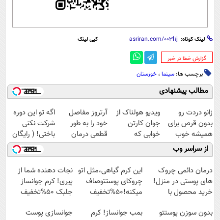
لینک کوتاه:
کپی لینک
‌گزارش خطا در خبر
برچسب ها:
سینما
،
خوزستان
مطالب پیشنهادی
زانو دردت رو
ویدیو هولناک از
آرتروز مفاصل
اگه تو این دوره
بدون قرص برای
جوان کارتن
خود را به طور
شرکت نکنی
همیشه خوب
خوابی که
قطعی درمان
باختی! ( رایگان
کن! (قدم اول،
میلیاردر شد.
کنید!
آموزش ببین
از سراسر وب
پرسش‌نامه)
آموزش رایگان
◗پرسش‌نامه◖
پولدار شی)
درمان دائمی چروک
این کرم گیاهی،مثل اتو
نجات دهنده شما از
های پوستی در منزل!
چروکای پوستتوصاف
پیری! کرم جوانساز
خرید محصول با
میکنه!50%تخفیف
جلبک 50%تخفیف
تخفیف
بدون سوزن پوستتو
بمب جوانساز! کرم
جوانسازی پوست