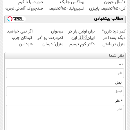
10سال جوون
بوتاکس جلبک
صورت را با کرم
کن50%تخفیف پاییزی
اسپیرولینا50%تخفیف
ضدچروک آلمانی تجربه
کنید!
مطالب پیشنهادی
کمر درد داری؟
برای اولین بار در
میخوای
اگر نمی خواهید
دیگه بسه! در
ایران🇮🇷 این
کمردردت رو "در
کبدتان چرب
منزل درمانش
دکتر کرم ترمیم
منزل" درمان
شود این
کن
کننده 23 روزه
کنی؟ (◂فیلم +
نوشیدنی خوش
نظر شما
(◀پرسش‌نامه)
ساخت!
◂پرسش‌نامه)
طعم را بنوشید
نام
ایمیل
* نظر