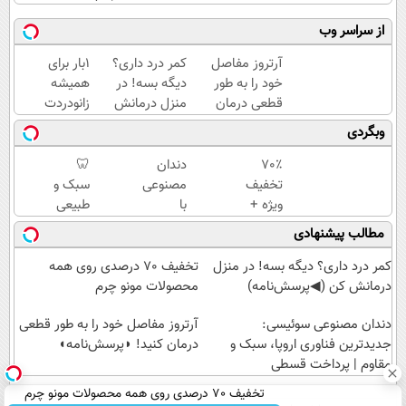
از سراسر وب
آرتروز مفاصل
کمر درد داری؟
1بار برای
خود را به طور
دیگه بسه! در
همیشه
قطعی درمان
منزل درمانش
زانودردت
کنید!
کن
رودرمان کن!
وبگردی
◗پرسش‌نامه◖
(◀پرسش‌نامه)
(تکنولوژی
آلمان)
70٪
دندان
🦷
◂پرسشنامه▸
تخفیف
مصنوعی
سبک و
ویژه +
با
طبیعی
خرید
تکنولوژی
مثل
مطالب پیشنهادی
اقساطی
دیجیتال
دندان
با
سوئیسی
خودت!
کمر درد داری؟ دیگه بسه! در منزل
تخفیف 70 درصدی روی همه
اسنپ‌پی
🇨🇭
نصب
درمانش کن (◀پرسش‌نامه)
محصولات مونو چرم
آسان و
دندان مصنوعی سوئیسی:
پرداخت
آرتروز مفاصل خود را به طور قطعی
جدیدترین فناوری اروپا، سبک و
درمان کنید! ◗پرسش‌نامه◖
اقساطی
مقاوم | پرداخت قسطی
💳 📍
تهران
تخفیف 70 درصدی روی همه محصولات مونو چرم