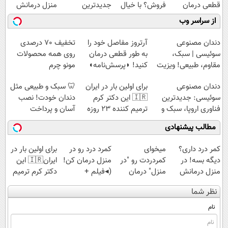
قطعی درمان
فروش؟ با خیال
جدیدترین
منزل درمانش
کنید!
راحت بفروش
فناوری اروپا،
کن
از سراسر وب
◗پرسش‌نامه◖
سبک و مقاوم |
(◀پرسش‌نامه)
پرداخت قسطی
دندان مصنوعی
آرتروز مفاصل خود را
تخفیف 70 درصدی
سوئیسی | سبک،
به طور قطعی درمان
روی همه محصولات
مقاوم، طبیعی! ویزیت
کنید! ◗پرسش‌نامه◖
مونو چرم
رایگان+پرداخت
دندان مصنوعی
برای اولین بار در ایران
🦷 سبک و طبیعی مثل
اقساطی😍
سوئیسی: جدیدترین
🇮🇷 این دکتر کرم
دندان خودت! نصب
فناوری اروپا، سبک و
ترمیم کننده 23 روزه
آسان و پرداخت
مقاوم | پرداخت
ساخت!
اقساطی 💳 📍 تهران
مطالب پیشنهادی
قسطی
کمر درد داری؟
میخوای
کمرد درد رو در
برای اولین بار در
دیگه بسه! در
کمردردت رو "در
منزل درمان کن!
ایران🇮🇷 این
منزل درمانش
منزل" درمان
(◂فیلم +
دکتر کرم ترمیم
کن
کنی؟ (◂فیلم +
پرسش‌نامه)
کننده 23 روزه
نظر شما
(◀پرسش‌نامه)
◂پرسش‌نامه)
ساخت!
نام