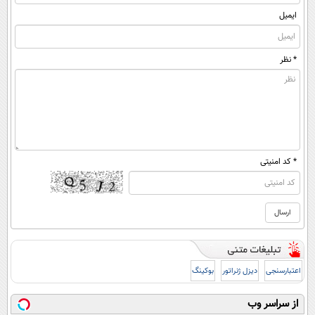
ایمیل
* نظر
* کد امنیتی
اعتبارسنجی
دیزل ژنراتور
بوکینگ
از سراسر وب