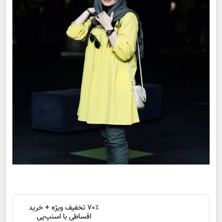
70٪ تخفیف ویژه + خرید
اقساطی با اسنپ‌پی