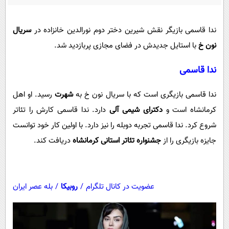
پیامک
سرگرمی
روانشناسی
فناوری
ندا قاسمی بازیگر نقش شیرین دختر دوم نورالدین خانزاده در
سریال
آشپزی
گوناگون
نون خ
با استایل جدیدش در فضای مجازی پربازدید شد.
دانلود
حوادث
ندا قاسمی
محیط زیست
ندا قاسمی بازیگری است که با سریال نون خ به
شهرت
رسید. او اهل
سلامت
کرمانشاه است و
دکترای شیمی آلی
دارد. ندا قاسمی کارش را تئاتر
فرهنگی
شروع کرد. ندا قاسمی تجربه دوبله را نیز دارد. با اولین کار خود توانست
بین الملل
جایزه بازیگری را از
جشنواره تئاتر استانی کرمانشاه
دریافت کند.
اجتماعی
حیات وحش
عضویت در کانال تلگرام
/
روبیکا
/
بله عصر ایران
سیاست خارجی