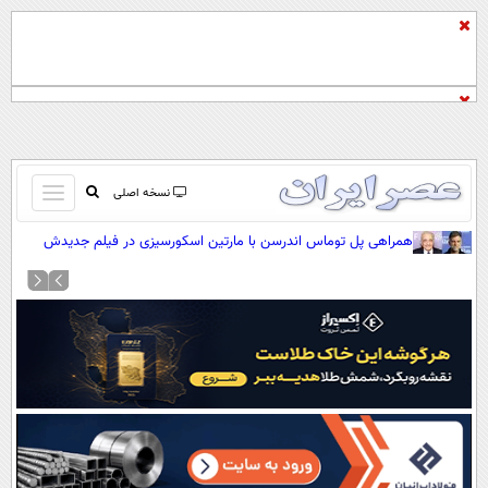
باز
نسخه اصلی
و
صفحه اول
همراهی پل توماس اندرسن با مارتین اسکورسیزی در فیلم جدیدش
بسته
تماس با ما
کردن
آرشیو
منو
جستجو
نظرسنجی
آب و هوا
اوقات شرعی
پیوند ها
سواد زندگی