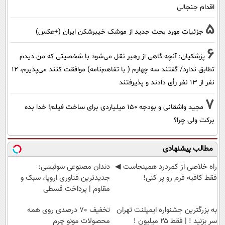
اقدام جنجالی
5
جزئیات مورد بحث جدید از موشک خیبرشکن ایران (+عکس)
6
پزشکیان‌: آنچه گاهی از رهبر نقل می‌شود با شخصیتی که من دیدم
تطابق ندارد/ گفتند سه چهارم ( با تفاهم‌نامه) موافقت کنند می‌پذیرم، 12
نفر از 13 نفر رأی دادند و پذیرفتند
7
مجید واشقانی و بودجه 150 میلیاردی برای ساخت فیلم! خدا بده
برکت ولی چرا؟
مطالب پیشنهادی
‌راه خلاصی از کمردرد همینجاست ◀
دندان مصنوعی سوئیسی:
فقط کافیه فرم رو پر کنی!
جدیدترین فناوری اروپا، سبک و
مقاوم | پرداخت قسطی
به بزرگترین جشنواره ایمپلنت تهران
تخفیف 70 درصدی روی همه
سر بزنید ! | فقط ۲۵ میلیون !
محصولات مونو چرم