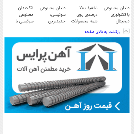
دندان مصنوعی
تخفیف 70
دندان مصنوعی
🦷 دندان
با تکنولوژی
درصدی روی
سوئیسی:
مصنوعی
دیجیتال
همه محصولات
جدیدترین
سوئیسی با
سوئیسی🇨🇭
مونو چرم
فناوری اروپا،
تکنولوژی
بازگشت به بالای صفحه
سبک و مقاوم |
دیجیتال |
پرداخت قسطی
پرداخت در 4
قسط |📍 تهران