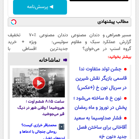
◀ پرسش‌نامه
مطالب پیشنهادی
مسیر همراهی و
دندان مصنوعی
دندان مصنوعی
70٪ تخفیف
گزارش عملکرد
سبک و مقاوم
سوئیسی:
ویژه + خرید
گروه اسنپ در
می‌خوای؟
جدیدترین
اقساطی با
۱۴۰۴
پرداخت
فناوری اروپا،
اسنپ‌پی
بیشتر بخوانید:
تماشاخانه
اقساطی هم
سبک و مقاوم |
جشن تولد متفاوت ندا
داریم!😍 | 📍
پرداخت قسطی
تهران
قاسمی بازیگر نقش شیرین
در سریال نون خ (+عکس)
نون خ 5 ساخته می‌شود ؛
ساعت ۸:۱۵ ششم اوت ؛
پخش در نوروز و ماه رمضان
هیروشیما / وقتی شهر در دیگ
قیر می‌جوشید
فشار صداوسیما به سعید
محمدباقر خرازی کیست؟
آقاخانی برای ساختن فصل
روحانی جنجالی با ادعاها و
جدید «نون خ»
ایده‌های تخیلی