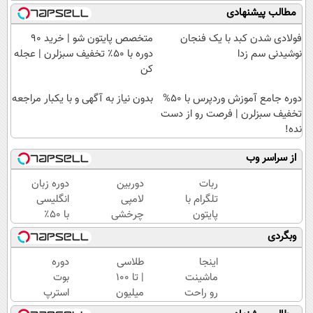
مطالب پیشنهادی
فولادی شدن کبد با یک فنجان
متخصص پایتون شو | خرید 90
نوشیدنی سم زدا
دوره با ۵۰٪ تخفیف سبزلرن | عجله
کن
دوره جامع آموزش وردپرس با ۵۰%
بدون نیاز به آگهی و با یکبار مراجعه
تخفیف سبزلرن | فرصت رو از دست
نده!
از سراسر وب
ربات
دوربین
دوره زبان
تلگرام با
لامپی
انگلیسی
پایتون
چرخشی
با ۵۰٪
بساز |
360
تخفیف
وبگردی
۵۰٪
درجه
مخصوص
تخفیف
فقط
برنامه
اینجا
طلاسی
دوره
دوره‌های
امروز
نویسان |
ماشینت
| تا 100
بوت
برنامه
حراج
ثبت نام
رو راحت
میلیون
استرپ
نویسی
شد🔥
کن
بفروش (
وام
با ۵۰٪