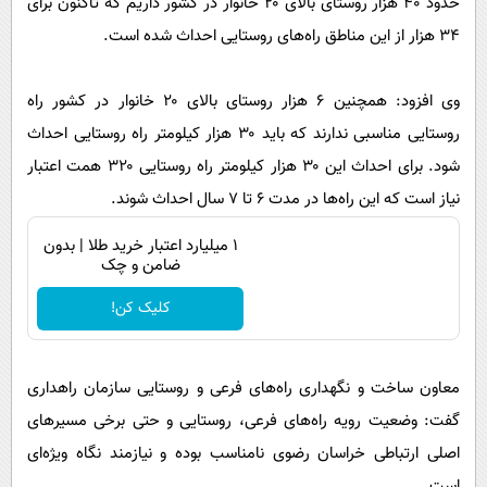
حدود ۴۰ هزار روستای بالای ۲۰ خانوار در کشور داریم که تاکنون برای
پیامک
سرگرمی
۳۴ هزار از این مناطق راه‌های روستایی احداث شده است.
روانشناسی
فناوری
آشپزی
گوناگون
وی افزود: همچنین ۶ هزار روستای بالای ۲۰ خانوار در کشور راه
دانلود
روستایی مناسبی ندارند که باید ۳۰ هزار کیلومتر راه روستایی احداث
حوادث
شود. برای احداث این ۳۰ هزار کیلومتر راه روستایی ۳۲۰ همت اعتبار
محیط زیست
نیاز است که این راه‌ها در مدت ۶ تا ۷ سال احداث شوند.
سلامت
۱ میلیارد اعتبار خرید طلا | بدون
فرهنگی
ضامن و چک
بین الملل
کلیک کن!
اجتماعی
حیات وحش
معاون ساخت و نگهداری راه‌های فرعی و روستایی سازمان راهداری
سیاست خارجی
گفت: وضعیت رویه راه‌های فرعی، روستایی و حتی برخی مسیرهای
اصلی ارتباطی خراسان رضوی نامناسب بوده و نیازمند نگاه ویژه‌ای
است.