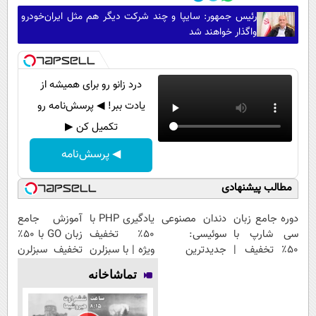
رئیس جمهور: سایپا و چند شرکت دیگر هم مثل ایران‌خودرو
واگذار خواهند شد
درد زانو رو برای همیشه از
یادت ببر! ◀ پرسش‌نامه رو
تکمیل کن ▶
◀ پرسش‌نامه
مطالب پیشنهادی
دوره جامع زبان
دندان مصنوعی
یادگیری PHP با
آموزش جامع
سی شارپ با
سوئیسی:
۵۰٪ تخفیف
زبان GO با ۵۰٪
۵۰٪ تخفیف |
جدیدترین
ویژه | با سبزلرن
تخفیف سبزلرن
یادگیری
فناوری اروپا،
برنامه نویس شو
| از دستش نده
تماشاخانه
حرفه‌ای برنامه
سبک و مقاوم |
نویسی
پرداخت قسطی