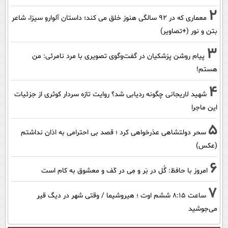
2
معماری که در 92 سالگی هنوز خلق می کند؛ داستان آلوارو سیزا، شاعر
بتن و نور (+تصاویر)
3
پیام روشن پزشکیان در گفت‌و‌گوی تصویری با مرد نامرئی: من
هستم!
4
شهید لاریجانی چگونه ردیابی شد؟ روایت تازه سردار کوثری از جزئیات
این ماجرا
5
سحر دولتشاهی عذرخواهی کرد ؛ قصد بی احترامی به اذان نداشتم
(عکس)
6
امروز با حافظ: گُل در بَر و مِی در کَف و معشوق به کام است
7
ساعت ۸:۱۵ ششم اوت ؛ هیروشیما / وقتی شهر در دیگ قیر
می‌جوشید