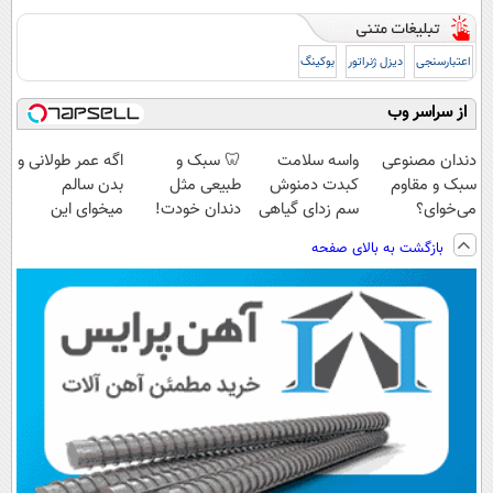
اعتبارسنجی
دیزل ژنراتور
بوکینگ
از سراسر وب
دندان مصنوعی
واسه سلامت
🦷 سبک و
اگه عمر طولانی و
سبک و مقاوم
کبدت دمنوش
طبیعی مثل
بدن سالم
می‌خوای؟
سم زدای گیاهی
دندان خودت!
میخوای این
پرداخت اقساطی
رو امتحان
نصب آسان و
نوشیدنی رو با
بازگشت به بالای صفحه
هم داریم!😍 |
کن(55%
پرداخت اقساطی
تخفیف بخر
📍تهران
تخفیف)
💳 📍 تهران