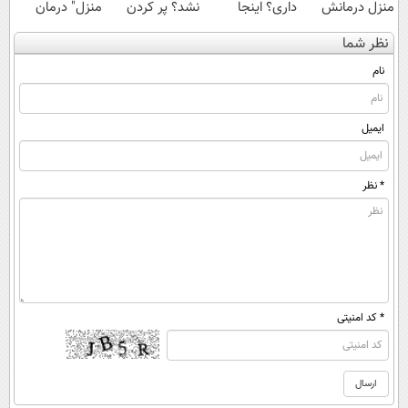
منزل درمانش
داری؟ اینجا
نشد؟ پر کردن
منزل" درمان
کن
سریع بفروشش
پرسشنامه و
کنی؟ (◂فیلم +
نظر شما
(◀پرسش‌نامه)
دریافت راه حل
◂پرسش‌نامه)
نام
ایمیل
* نظر
* کد امنیتی