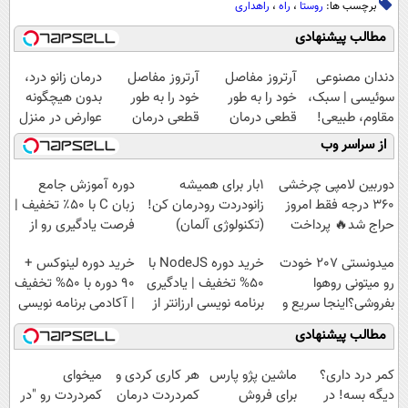
برچسب ها:
روستا
،
راه
،
راهداری
مطالب پیشنهادی
دندان مصنوعی
آرتروز مفاصل
آرتروز مفاصل
درمان زانو درد،
سوئیسی | سبک،
خود را به طور
خود را به طور
بدون هیچگونه
مقاوم، طبیعی!
قطعی درمان
قطعی درمان
عوارض در منزل
ویزیت
کنید!
کنید!
(◂پرسش‌نامه)
از سراسر وب
رایگان+پرداخت
◂پرسش‌نامه▸
◗پرسش‌نامه◖
اقساطی😍
دوربین لامپی چرخشی
1بار برای همیشه
دوره آموزش جامع
360 درجه فقط امروز
زانودردت رودرمان کن!
زبان C با ۵۰٪ تخفیف |
حراج شد🔥 پرداخت
(تکنولوژی آلمان)
فرصت یادگیری رو از
درب منزل
◂پرسشنامه▸
دست نده
میدونستی 207 خودت
خرید دوره NodeJS با
خرید دوره لینوکس +
رو میتونی روهوا
۵۰% تخفیف | یادگیری
90 دوره با 50% تخفیف
بفروشی؟اینجا سریع و
برنامه نویسی ارزانتر از
| آکادمی برنامه نویسی
راحت بفروش
همیشه
سبزلرن
مطالب پیشنهادی
کمر درد داری؟
ماشین پژو پارس
هر کاری کردی و
میخوای
دیگه بسه! در
برای فروش
کمردردت درمان
کمردردت رو "در