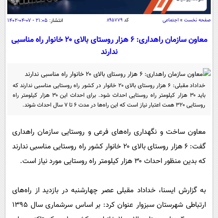
سیاسی
اقتصاد
صفحه نخست
»
اجتماعی
کد
۸۹۵۷۷۹
انتشار:
۲۱:۰۵ - ۰۷-۰۴-۱۴۰۲
جامعه
اقتصادی
معاون سازمان راهداری: ۶ هزار روستای بالای ۲۰ خانوار راه مناسبی
ندارند
ورزشی
اجتماعی
خودرو
بین الملل
حوادث
خداداد مقبلی: ۶ هزار روستای بالای ۲۰ خانوار در کشور راه روستایی مناسبی ندارند که
فرهنگ و هنر
سیاست خارجی
سلامت
باید ۳۰ هزار کیلومتر راه روستایی احداث شود. برای احداث این ۳۰ هزار کیلومتر راه
علم و دانش
روستایی ۳۲۰ همت اعتبار نیاز است که این راه‌ها در مدت ۶ تا ۷ سال احداث شوند.
یک برش دانایی
قرآن
فناوری و It
محیط زیست
معاون ساخت و نگهداری راه‌های فرعی و روستایی سازمان راهداری
گوناگون
علمی
سفر و تفریح
گفت: ۶ هزار روستای بالای ۲۰ خانوار کشور راه روستایی مناسبی ندارند
فیلم
سرگرمی
اخبار کریپتو
که بدین منظور احداث ۳۰ هزار کیلومتر راه روستایی مورد نیاز است.
عصر ایران 2
اقتصاد
باشگاه مغز
آموزش زبان
خواندنی ها و دیدنی ها
ورزش
مجله تصویری سلاح
به گزارش ایسنا، خداداد مقبلی عصر چهارشنبه در بازدید از راه‌های
داستان کوتاه
ارتباطی شهرستان سبزوار عنوان کرد: بر اساس سرشماری سال ۱۳۹۵
سیاست