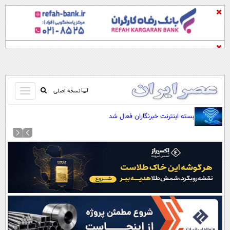
باز
نسخه اصلی
و
صفحه اول
بسته اینترنت خبرنگاران فعال شد
بسته
تماس با ما
کردن
آرشیو
منو
جستجو
نظرسنجی
آب و هوا
اوقات شرعی
پیوند ها
سواد زندگی