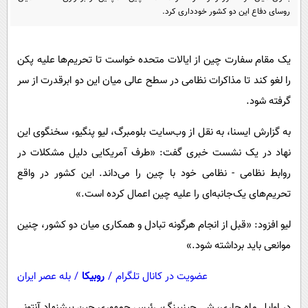
پیامک
سرگرمی
روسای دفاع این دو کشور خودداری کرد.
روانشناسی
فناوری
آشپزی
گوناگون
یک مقام سفارت چین از ایالات متحده خواست تا تحریم‌ها علیه پکن
را لغو کند تا مذاکرات نظامی در سطح عالی میان این دو ابرقدرت از سر
دانلود
حوادث
گرفته شود.
محیط زیست
به گزارش ایسنا، به نقل از وب‌سایت بلومبرگ، لیو پنگیو، سخنگوی این
سلامت
نهاد در یک نشست خبری گفت: «طرف آمریکایی دلیل مشکلات در
فرهنگی
روابط نظامی - نظامی خود با چین را می‌داند. این کشور در واقع
بین الملل
تحریم‌های یک‌جانبه‌ای را علیه چین اعمال کرده است.»
اجتماعی
لیو افزود: «قبل از انجام هرگونه تبادل و همکاری میان دو کشور، چنین
حیات وحش
موانعی باید برداشته شود.»
سیاست خارجی
عضویت در کانال تلگرام
/
روبیکا
/
بله عصر ایران
در اوایل ماه جاری، شی جینپینگ، رئیس جمهوری چین پیشنهاد آنتونی