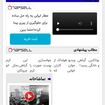
عطار ایرانی یه راه حل ساده
برای جلوگیری از پیری پیدا
کرده!حتما ببین
ثبت خرید
مطالب پیشنهادی
بوتاکس گیاهی
ویدیو هولناک از
جوانسازی
این کرم
و خانگی رسید!
جوان کارتن
پوست صورت را
گیاهی،مثل اتو
خوابی که
با کرم
چروکای
میلیاردر شد.
ضدچروک
پوستتوصاف
تماشاخانه
آموزش رایگان
آلمانی تجربه
میکنه!50%تخفیف
کنید!