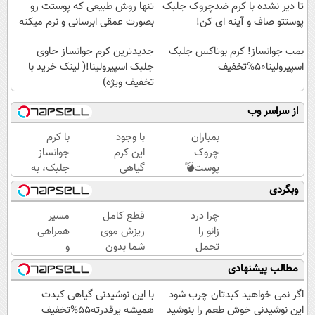
تا دیر نشده با کرم ضدچروک جلبک
تنها روش طبیعی که پوستت رو
پوستتو صاف و آینه ای کن!
بصورت عمقی ابرسانی و نرم میکنه
بمب جوانساز! کرم بوتاکس جلبک
جدیدترین کرم جوانساز حاوی
اسپیرولینا50%تخفیف
جلبک اسپیرولینا!( لینک خرید با
تخفیف ویژه)
از سراسر وب
بمباران
با وجود
با کرم
چروک
این کرم
جوانساز
پوست💣
گیاهی
جلبک، به
با
دیگه
پوستت،
وبگردی
جوانساز
دور
انرژی
جلبک
بوتاکس
دوباره
چرا درد
قطع کامل
مسیر
(تخفیف
خط
بده(تخفیف
زانو را
ریزش موی
همراهی
تاامشب)
قرمز
تا امشب)
تحمل
شما بدون
و
بکش!
می‌کنی؟
جراحی!
گزارش
مطالب پیشنهادی
خیلی
شامپوجلبک
عملکرد
ساده
تضمین
گروه
اگر نمی خواهید کبدتان چرب شود
با این نوشیدنی گیاهی کبدت
درمنزل
کیفیت
اسنپ
این نوشیدنی خوش طعم را بنوشید
همیشه پرقدرته55%تخفیف