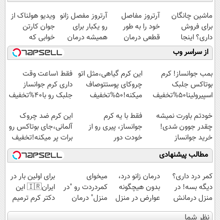
ماشین چانگان
آرتروز مفاصل
آرتروز مفصل زانو
ویدیو هولناک از
برای فروش
خود را به طور
رو یکبار برای
جوان کارتن
داری؟ اینجا
قطعی درمان
همیشه درمان
خوابی که
سریع بفروشش
کنید!
کن!
میلیاردر شد.
از سراسر وب
◗پرسش‌نامه◖
◗پرسش‌نامه◖
آموزش رایگان
بمب جوانساز! کرم
این کرم گیاهی،مثل اتو
فقط 1ساعت وقت
بوتاکس جلبک
چروکای پوستتوصاف
داری کرم جوانساز
اسپیرولینا50%تخفیف
میکنه!50%تخفیف
جلبک رو با40%تخفیف
بخری!
خودتم باورت نمیشه
فقط با یه کرم
این کرم ضد چروک
چقدر جوون شدی!
جوانساز، پیری رو از
آلمانی،جای بوتاکس رو
خرید جوانساز
خودت دور
برات پر میکنه!تخفیف
اسپیرولینا با تخفیف
کن(تخفیف50%)
تا امشب
مطالب پیشنهادی
ویژه
کمر درد داری؟
درمان زانو درد،
میخوای
برای اولین بار در
دیگه بسه! در
بدون هیچگونه
کمردردت رو "در
ایران🇮🇷 این
منزل درمانش
عوارض در منزل
منزل" درمان
دکتر کرم ترمیم
کن
(◂پرسش‌نامه)
کنی؟ (◂فیلم +
کننده 23 روزه
نظر شما
(◀پرسش‌نامه)
◂پرسش‌نامه)
ساخت!