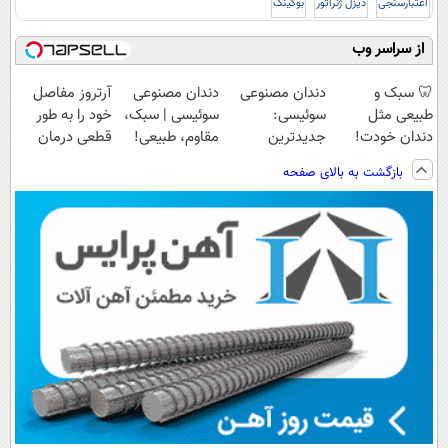
اعتبارسنجی
دیزل ژنراتور
بوکینگ
از سراسر وب
🦷 سبک و
دندان مصنوعی
دندان مصنوعی
آرتروز مفاصل
طبیعی مثل
سوئیسی:
سوئیسی | سبک،
خود را به طور
دندان خودت!
جدیدترین
مقاوم، طبیعی!
قطعی درمان
نصب آسان و
فناوری اروپا،
ویزیت
کنید!
بازگشت به بالای صفحه
پرداخت اقساطی
سبک و مقاوم |
رایگان+پرداخت
◗پرسش‌نامه◖
💳 📍 تهران
پرداخت قسطی
اقساطی😍