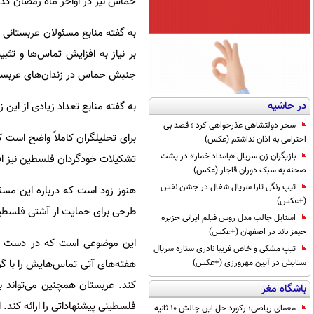
حماس نیز در اواخر ماه رمضان گذش
به گفته منابع مسئولان عربستانی 
بر نیاز به افزایش تماس‌ها و تث
جنبش حماس در زندان‌های عربستا
در حاشیه
به گفته منابع تعداد زیادی از این زن
سحر دولتشاهی عذرخواهی کرد ؛ قصد بی
برای تحلیلگران کاملاً واضح اس
احترامی به اذان نداشتم (عکس)
بازیگران زن سریال «بامداد خمار» در پشت
تشکیلات خودگردان فلسطین نیز اف
صحنه به سبک دوران قاجار (عکس)
تیپ رنگی تارا سریال شغال در جشن نفس
هنوز زود است که درباره این مسئل
(+عکس)
طرحی برای حمایت از آشتی فلسط
استایل جالب مدل روس فیلم ایرانی جزیره
جیمز باند در اصفهان (+عکس)
این موضوعی است که در دست بر
تیپ مشکی و خاص فریبا نادری ستاره سریال
هفته‌های آتی تماس‌هایش را با گرو
ستایش در آیین مهرورزی (+عکس)
کند. عربستان همچنین می‌تواند ب
باشگاه مغز
فلسطینی پیشنهاداتی را ارائه کند. ا
معمای ریاضی؛ رکورد حل این چالش 10 ثانیه