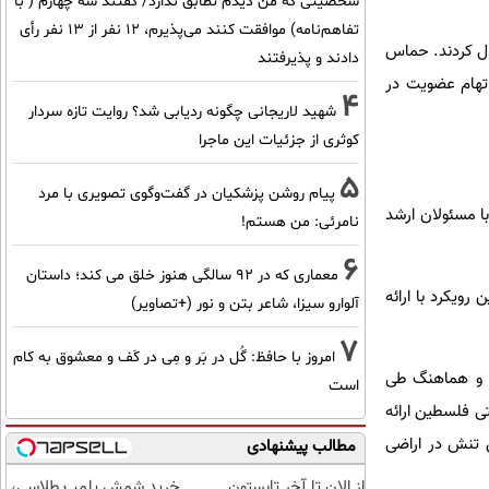
شخصیتی که من دیدم تطابق ندارد/ گفتند سه چهارم ( با
تفاهم‌نامه) موافقت کنند می‌پذیرم، 12 نفر از 13 نفر رأی
ال کردند. حماس
دادند و پذیرفتند
اتهام عضویت در
4
شهید لاریجانی چگونه ردیابی شد؟ روایت تازه سردار
کوثری از جزئیات این ماجرا
5
پیام روشن پزشکیان در گفت‌و‌گوی تصویری با مرد
ا مسئولان ارشد
نامرئی: من هستم!
6
معماری که در 92 سالگی هنوز خلق می کند؛ داستان
ویکرد با ارائه
آلوارو سیزا، شاعر بتن و نور (+تصاویر)
7
امروز با حافظ: گُل در بَر و مِی در کَف و معشوق به کام
ن و هماهنگ طی
است
تی فلسطین ارائه
ش تنش در اراضی
مطالب پیشنهادی
از الان تا آخر تابستون
خرید شمش پلمپ طلاسی،