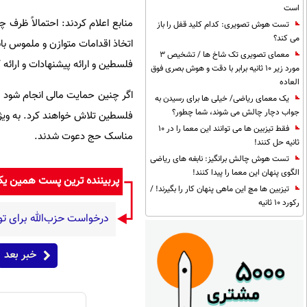
است
منابع اعلام کردند: احتمالاً ظرف
تست هوش تصویری: کدام کلید قفل را باز
می کند؟
اتخاذ اقدامات متوازن و ملموس باش
معمای تصویری تک شاخ ها / تشخیص 3
فلسطین و ارائه پیشنهادات و ارائه
مورد زیر 10 ثانیه برابر با دقت و هوش بصری فوق
العاده
اگر چنین حمایت مالی انجام شود 
یک معمای ریاضی/ خیلی ها برای رسیدن به
جواب دچار چالش می شوند، شما چطور؟
فلسطین تلاش خواهند کرد. به ویژ
فقط تیزبین ها می توانند این معما را در 10
مناسک حج دعوت شدند.
ثانیه حل کنند!
تست هوش چالش برانگیز: نابغه های ریاضی
الگوی پنهان این معما را پیدا کنند!
پربیننده ترین پست همین ی
تیزبین ها مچ این ماهی پنهان کار را بگیرند! /
رکورد 10 ثانیه
درخواست حزب‌الله برای تو
خبر بعد