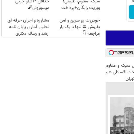
سبک، مقاوم، طبیعی!
حداقل 12کیلو چربی
ویزیت رایگان+پرداخت
میسوزونی🧨
اقساطی😍
خودروت رو سریع و امن
مشاوره و اجرای حرفه ای
بفروش 🚘 تنها با یک بار
تحلیل آماری پایان نامه
مراجعه 👇
ارشد و رساله دکتری
 سبک و مقاوم
اخت اقساطی هم
هران