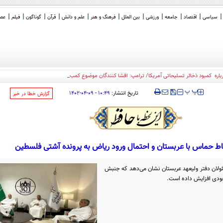
سیاسی
اقتصاد
جامعه
ورزشی
بین الملل
فرهنگ و هنر
علم و دانش
قرآن
گوناگون
فیلم
عصر 
ره کمبود ذخائر تسلیحاتی آمریکا/ ترامپ: افشا کنندگان موضوع کمبود مهمات، زندانی خ
_
‍‍‍ پ
پ
تاریخ انتشار:
۱۰:۴۹ - ۰۹-۰۴-۱۴۰۲
‌گزارش خطا در خبر
باط حماس با عربستان و احتمال ورود ریاض به پرونده آشتی فلسطین
لان دفتر ولیعهد عربستان نشان می‌دهد که جنبش
عودی افزایش داده است.