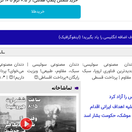
خرید شمش پلمپ طلاسی، از ۰.۵ گرم تا ۱۰ گرم
خریدطلا
اضافه انگلیسی را یاد بگیرید! (اینفوگرافیک)
ندان مصنوعی سوئیسی:
دندان مصنوعی سوئیسی |
دندان مصنوعی
دیدترین فناوری اروپا، سبک
سبک، مقاوم، طبیعی! ویزیت
می‌خوای؟ پرد
مقاوم | پرداخت قسطی
رایگان+پرداخت اقساطی😍
داریم!😍 | 📍ت
تماشاخانه
را آزاد کرد
لیه اهداف ایرانی اقدام
 موشک، حکومت بشار اسد