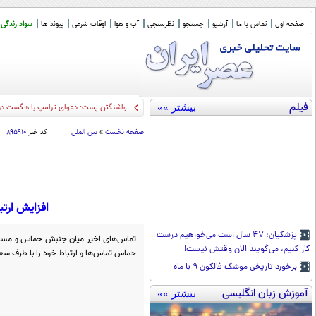
صفحه اول
تماس با ما
آرشیو
جستجو
نظرسنجی
آب و هوا
اوقات شرعی
پیوند ها
سواد زندگی
فیلم
بیشتر »»
واشنگتن پست: دعوای ترامپ با هگست دربا
صفحه نخست
»
بین الملل
کد خبر
۸۹۵۹۱۰
افزایش ارت
پزشکیان: ۴۷ سال است می‌خواهیم درست
تماس‌های اخیر میان جنبش حماس و مسئو
کار کنیم، می‌گویند الان وقتش نیست!
حماس تماس‌ها و ارتباط خود را با طرف س
برخورد تاریخی موشک فالکون ۹ با ماه
آموزش زبان انگلیسی
بیشتر »»