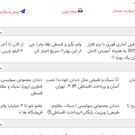
ارسال به دوستان
نسخه چاپی
ارسال به تلگرام
یل آماری فوری با نرم افزار
وام بگیر و قسطی طلا بخر! چی
از الان تا آخ
SPSS به همراه آموزش کامل
از این بهتر!! سریع احراز کن
12کیلو چربی میسوزونی🧨
ی یک روزه !!
🦷 سبک و طبیعی مثل دندان خودت! نصب
دندان مصنوعی سوئیسی:
آسان و پرداخت اقساطی 💳 📍 تهران
فناوری اروپا، سبک و مقا
قسطی
لمپ طلاسی، از ۰.۵ گرم تا
دندان مصنوعی سوئیسی | سبک، مقاوم،
عضو شو تا 3 میلیار
طبیعی! ویزیت رایگان+پرداخت اقساطی😍
فروشگاه ها »