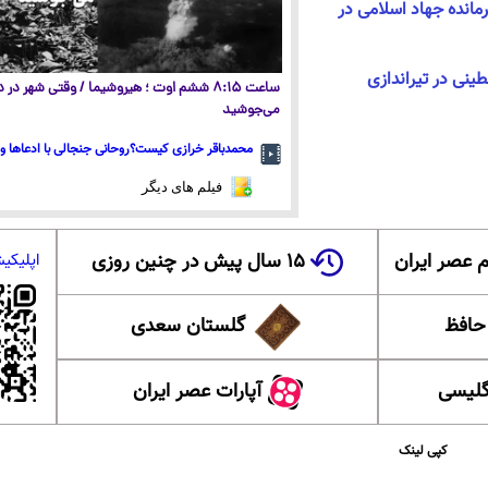
ت ۱۲ تن از جمله ۳ فرمانده جهاد اسلامی در
اله فلسطینی در تیراندازی
ساعت ۸:۱۵ ششم اوت ؛ هیروشیما / وقتی شهر در
می‌جوشید
محمدباقر خرازی کیست؟روحانی جنجالی با ادعاها و 
فیلم های دیگر
 عصر ایران
۱۵ سال پیش در چنین روزی
اپلیکی
 حافظ
گلستان سعدی
گلیسی
آپارات عصر ایران
کپی لینک