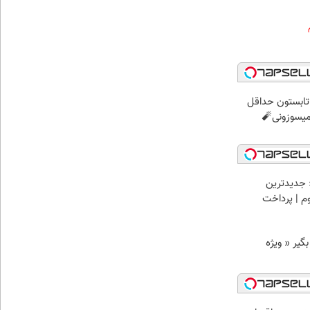
ر تابستون حداقل
 جدیدترین
وم | پرداخت
د وام بگیر « ویژه