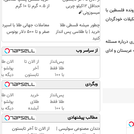
حداقل 12کیلو چربی
از ۰.۵ گرم تا ۱۰ گرم
ونده فلسطین با
میسوزونی🧨
شکیلات خودگردان
چطور میشه قسطی طلا
معاملات جهانی طلا با اسپرد
خرید | با طلاسی پس انداز
صفر و تا ۵۰۰ دلار بونوس
کنید
ی درباره مسئله
عربستان و ادای
از سراسر وب
پس‌انداز
از الان تا
الان طلا
طلا فقط
آخر
با ۱۰۰
تابستون
دیگه بده
هزارتومان
حداقل
سرمایه‌گ
وبگردی
(امن و
12کیلو
طلا با ا
راحت)
چربی
بی‌بهره
پس‌انداز
خرید
الان طلا
میسوزونی
طلا فقط
طلای
🧨
با ۱۰۰
آبشده
دیگه بده
هزارتومان
حتی با
سرمایه‌گ
مطالب پیشنهادی
(امن و
۱۰۰هزارتومان
طلا با ا
راحت)
بی‌بهره
دندان مصنوعی سوئیسی |
از الان تا آخر تابستون