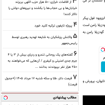
3
و کشسان تر می
از افاضات خرازی: ۵۰ هزار حزب اللهی بریزند
خیابان‌ها و بی حجاب‌ها را بکشند و نیرو‌های دولتی را
ناکار کنند!
زوپود غول پیکر
4
ودزیلا رامن است
پروژه تایفون ترکیه کلید خورد
ودزیلا رامن به
5
واکنش پزشکیان به شایعه تهدید رهبری توسط
رئیس‌جمهور
6
گفته‌های یک روحانی تندرو و ردپای بیش از ۳ یا ۴
جرم جدی امنیتی و کیفری / آن‌هایی که می‌خواهند به
۲۵۰ هزار نفر بپیوندند بدانند ...
7
قیمت دلار، طلا و سکه شنبه ۱۷ مرداد ۱۴۰۵ (+جدول
ایوان، پرورش و
قیمت)
مطالب پیشنهادی