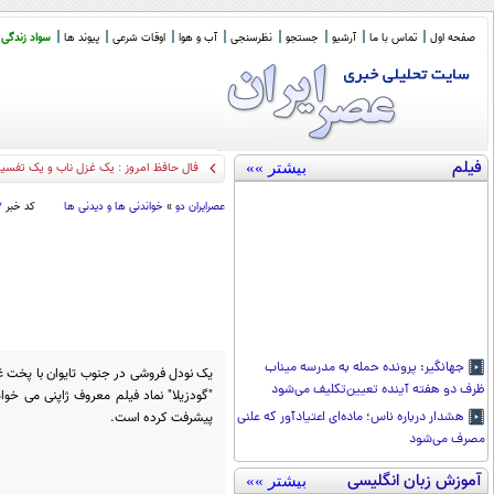
صفحه اول
تماس با ما
آرشیو
جستجو
نظرسنجی
آب و هوا
اوقات شرعی
پیوند ها
سواد زندگی
فیلم
بیشتر »»
فال حافظ امروز : یک غزل ناب و یک تفسیر گویا (1
عصرايران دو
»
خواندنی ها و دیدنی ها
کد خبر
۷
جهانگیر: پرونده حمله به مدرسه میناب
یک نودل‌ فروشی در جنوب تایوان با پخت غذ
ظرف دو هفته آینده تعیین‌تکلیف می‌شود
"گودزیلا" نماد فیلم معروف ژاپنی می ‌خواه
پیشرفت کرده است.
هشدار درباره ناس؛ ماده‌ای اعتیادآور که علنی
مصرف می‌شود
آموزش زبان انگلیسی
بیشتر »»