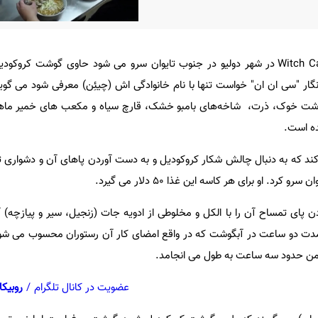
این غذا که در رستوران Witch Cat Kwai در شهر دولیو در جنوب تایوان سرو می شود حاوی گوش
نگار "سی ان ان" خواست تنها با نام خانوادگی اش (چیئِن) معرفی شود می گوی
شت خوک، ذرت، شاخه‌های بامبو خشک، قارچ سیاه و مکعب ‌های خمیر ما
ده است.
 کند که به دنبال چالش شکار کروکودیل و به دست آوردن پاهای آن و دشواری ته
رد. او برای هر کاسه این غذا 50 دلار می گیرد.
دن پای تمساح آن را با الکل و مخلوطی از ادویه جات (زنجیل، سیر و پیازچه) 
 مدت دو ساعت در آبگوشت که در واقع امضای کار آن رستوران محسوب می شو
امن حدود سه ساعت به طول می انجامد.
عضویت در کانال تلگرام
/
روبیکا