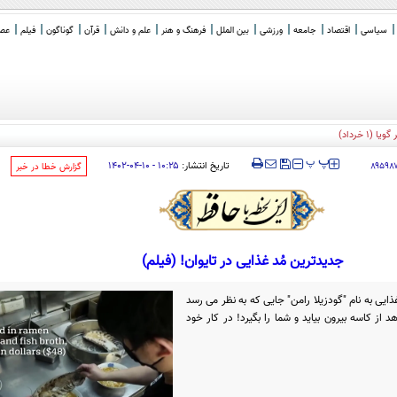
سیاسی
اقتصاد
جامعه
ورزشی
بین الملل
فرهنگ و هنر
علم و دانش
قرآن
گوناگون
فیلم
عصر 
 خرداد)
‍‍‍ پ
پ
تاریخ انتشار:
۱۰:۲۵ - ۱۰-۰۴-۱۴۰۲
۸۹۵۹۸
‌گزارش خطا در خبر
جدیدترین مُد غذایی در تایوان! (فیلم)
ایی به نام "گودزیلا رامن" جایی که به نظر می‌ رسد
د از کاسه بیرون بیاید و شما را بگیرد! در کار خود