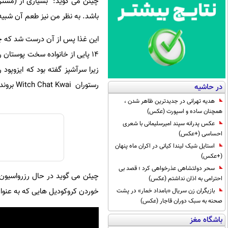
چیئن می گوید: "بسیاری از (مشت
باشد. به نظر من نیز طعم آن شبی
این غذا پس از آن درست شد که چی
14 پایی از خانواده سخت پوستان 
زیرا سرآشپز گفته بود که ایزوپود
رستوران Witch Chat Kwai بروند باید نام شان را اعلام کنند تا در فهرست رزرو قرار گیرد.
در حاشیه
هدیه تهرانی در جدیدترین ظاهر شدن ،
همچنان ساده و اسپورت (عکس)
عکس پدرانه سپند امیرسلیمانی با شعری
احساسی (+عکس)
استایل شیک لیندا کیانی در اکران ماه پنهان
(+عکس)
سحر دولتشاهی عذرخواهی کرد ؛ قصد بی
چیئن می گوید در حال رزرواسیون 
احترامی به اذان نداشتم (عکس)
خوردن کروکودیل هایی که به عنوا
بازیگران زن سریال «بامداد خمار» در پشت
صحنه به سبک دوران قاجار (عکس)
باشگاه مغز