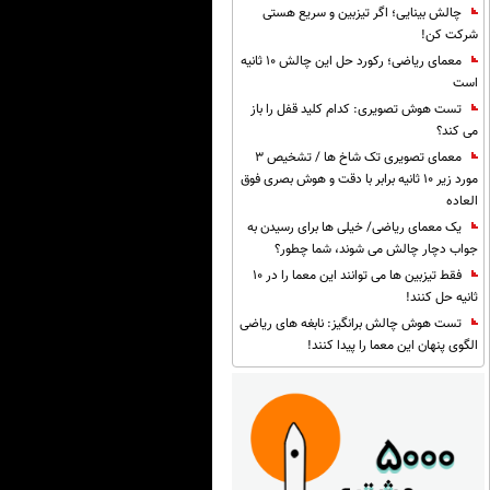
چالش بینایی؛ اگر تیزبین و سریع هستی
شرکت کن!
معمای ریاضی؛ رکورد حل این چالش 10 ثانیه
است
تست هوش تصویری: کدام کلید قفل را باز
می کند؟
معمای تصویری تک شاخ ها / تشخیص 3
مورد زیر 10 ثانیه برابر با دقت و هوش بصری فوق
العاده
یک معمای ریاضی/ خیلی ها برای رسیدن به
جواب دچار چالش می شوند، شما چطور؟
فقط تیزبین ها می توانند این معما را در 10
ثانیه حل کنند!
تست هوش چالش برانگیز: نابغه های ریاضی
الگوی پنهان این معما را پیدا کنند!