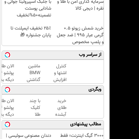
سرمایه گذاری امن با طلا و
با جلبک اسپیرولینا جوانی و
نقره | دیجی کالا
شادابی پوستت
تضمینه50%تخفیف
خرید شمش زیوتو ۰.۵
۲۵٪ تخفیف ایمپلنت تا
گرمی عیار ۹۹۵ | ضد جعل
پایان جشنواره 🎁
و پلمپ مخصوص
از سراسر وب
کنترل
ماشین
الان طلا
اشتها و
BMW
افزایش
گذاشتی
دیگه بده
چربیسوزی
برای
سرمایه‌گ
وبگردی
با این
فروش
طلا با ا
نوشیدنی
؟ اینجا
بی‌بهره
خرید
با چند
الان طلا
گیاهی
سریع و
طلای
کلیک
راحت
آبشده
طلا
دیگه بده
بفروش
حتی با
بخرید...
سرمایه‌گ
مطالب پیشنهادی
۱۰۰هزارتومان
(ثبت‌نام
طلا با ا
کن |
بی‌بهره
3000 گیگ اینترنت؛ فقط
دندان مصنوعی سوئیسی |