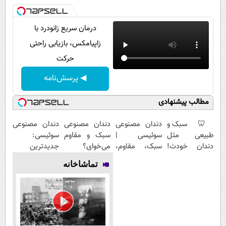
درمان سریع زانودرد با
زاپیامکس، بازیابی راحتی
حرکت
◀ پرسش‌نامه
مطالب پیشنهادی
🦷 سبک و
دندان مصنوعی
دندان مصنوعی
دندان مصنوعی
طبیعی مثل
سوئیسی |
سبک و مقاوم
سوئیسی:
دندان خودت!
سبک، مقاوم،
می‌خوای؟
جدیدترین
نصب آسان و
طبیعی! ویزیت
پرداخت
فناوری اروپا،
تماشاخانه
پرداخت
رایگان+پرداخت
اقساطی هم
سبک و مقاوم |
اقساطی 💳 📍
اقساطی😍
داریم!😍 | 📍
پرداخت قسطی
تهران
تهران