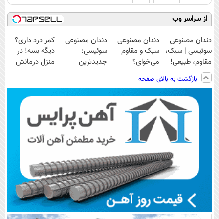
از سراسر وب
دندان مصنوعی
دندان مصنوعی
دندان مصنوعی
کمر درد داری؟
سوئیسی | سبک،
سبک و مقاوم
سوئیسی:
دیگه بسه! در
مقاوم، طبیعی!
می‌خوای؟
جدیدترین
منزل درمانش
ویزیت
پرداخت اقساطی
فناوری اروپا،
کن
بازگشت به بالای صفحه
رایگان+پرداخت
هم داریم!😍 |
سبک و مقاوم |
(◀پرسش‌نامه)
اقساطی😍
📍تهران
پرداخت قسطی