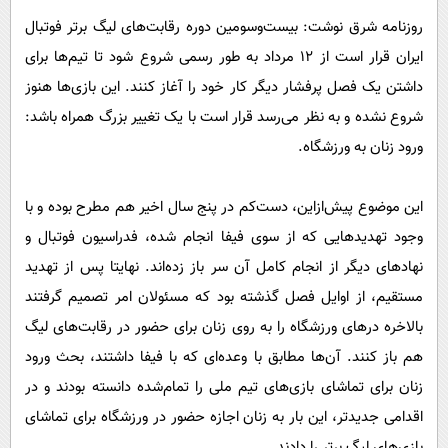
پیامک
سرگرمی
روزنامه شرق نوشت: بیست‌وسومین دوره رقابت‌های لیگ برتر فوتبال
روانشناسی
فناوری
ایران قرار است از ۱۲ مرداد به طور رسمی شروع شود تا تیم‌ها برای
آشپزی
گوناگون
داشتن یک فصل پرفشار دیگر کار خود را آغاز کنند. این بازی‌ها هنوز
شروع نشده و به نظر می‌رسد قرار است با یک تغییر بزرگ همراه باشد:
دانلود
حوادث
ورود زنان به ورزشگاه.
محیط زیست
سلامت
این موضوع پیش‌ازاین، دست‌کم در پنج سال اخیر هم مطرح بوده و با
فرهنگی
وجود تهدید‌هایی که از سوی فیفا انجام شده، فدراسیون فوتبال و
نهاد‌های دیگر از انجام کامل آن سر باز زده‌اند. نهایتا پس از تهدید
بین الملل
مستقیم، از اوایل فصل گذشته بود که مسئولان امر تصمیم گرفتند
اجتماعی
بالاخره در‌های ورزشگاه را به روی زنان برای حضور در رقابت‌های لیگ
حیات وحش
هم باز کنند. آن‌ها مطابق با وعده‌ای که با فیفا داشتند، بحث ورود
سیاست خارجی
زنان برای تماشای بازی‌های تیم ملی را تمام‌شده دانسته بودند و در
اقدامی جدیدتر، این بار به زنان اجازه حضور در ورزشگاه برای تماشای
بازی‌های لیگ برتر را دادند.