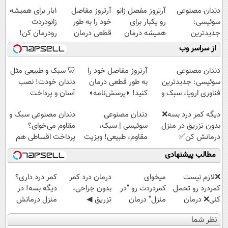
دندان مصنوعی
آرتروز مفصل زانو
آرتروز مفاصل
1بار برای همیشه
سوئیسی:
رو یکبار برای
خود را به طور
زانودردت
جدیدترین
همیشه درمان
قطعی درمان
رودرمان کن!
فناوری اروپا،
کن!
کنید!
(تکنولوژی آلمان)
از سراسر وب
سبک و مقاوم |
◗پرسش‌نامه◖
◗پرسش‌نامه◖
◂پرسشنامه▸
پرداخت قسطی
دندان مصنوعی
آرتروز مفاصل خود را
🦷 سبک و طبیعی مثل
سوئیسی: جدیدترین
به طور قطعی درمان
دندان خودت! نصب
فناوری اروپا، سبک و
کنید! ◗پرسش‌نامه◖
آسان و پرداخت
مقاوم | پرداخت
اقساطی 💳 📍 تهران
دیگه کمر درد بسه❌
دندان مصنوعی
دندان مصنوعی سبک و
قسطی
بدون تزریق در منزل
سوئیسی | سبک،
مقاوم می‌خوای؟
درمانش کن✅
مقاوم، طبیعی! ویزیت
پرداخت اقساطی هم
◀پرسش‌نامه پر کن▶
رایگان+پرداخت
داریم!😍 | 📍تهران
مطالب پیشنهادی
اقساطی😍
❌لازم نیست
میخوای
درمان درد کمر
کمر درد داری؟
کمردرد رو تحمل
کمردردت رو "در
بدون جراحی،
دیگه بسه! در
کنی❌ درمان
منزل" درمان
تزریق ◀
منزل درمانش
بدون جراحی و
کنی؟ (◂فیلم +
پرسش‌نامه رو پر
کن
نظر شما
قرص
◂پرسش‌نامه)
کن ▶
(◀پرسش‌نامه)