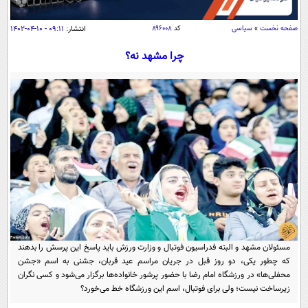
سیاسی
اقتصاد
صفحه نخست
»
سیاسی
کد
۸۹۶۰۰۸
انتشار:
۰۹:۱۱ - ۱۰-۰۴-۱۴۰۲
جامعه
اقتصادی
چرا مشهد نه؟
ورزشی
اجتماعی
خودرو
بین الملل
حوادث
فرهنگ و هنر
سیاست خارجی
سلامت
علم و دانش
یک برش دانایی
قرآن
فناوری و It
محیط زیست
گوناگون
علمی
سفر و تفریح
فیلم
سرگرمی
اخبار کریپتو
عصر ایران 2
اقتصاد
باشگاه مغز
مسئولان مشهد و البته فدراسیون فوتبال و وزارت ورزش باید پاسخ این پرسش را بدهند
آموزش زبان
که چطور یکی، دو روز قبل در جریان مراسم عید قربان، جشنی به اسم «جشن
خواندنی ها و دیدنی ها
ورزش
مجله تصویری سلاح
محفلی‌ها» در ورزشگاه امام رضا با حضور پرشور خانواده‌ها برگزار می‌شود و کسی نگران
داستان کوتاه
زیرساخت نیست؛ ولی برای فوتبال، اسم این ورزشگاه خط می‌خورد؟
سیاست