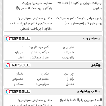
ایمپلنت تهران پر کنید ! | فقط ۲۵
مقاوم، طبیعی! ویزیت
میلیون
رایگان+پرداخت اقساطی😍
بدون جراحی دیسک کمر و سیاتیک
دندان مصنوعی سوئیسی:
رو درمان کن (◂پرسش‌نامه)
جدیدترین فناوری اروپا، سبک و
مقاوم | پرداخت قسطی
از سراسر وب
1بار برای
کمر درد داری؟
۱
همیشه
دیگه بسه! در
میلیارد
زانودردت
منزل درمانش
اعتبار
رودرمان کن!
کن
خرید
وبگردی
(تکنولوژی
(◀پرسش‌نامه)
طلا |
آلمان)
بدون
چرا درد
دندان
دندان
◂پرسشنامه▸
ضامن
زانو را
مصنوعی
مصنوعی
و چک
تحمل
سوئیسی:
سبک و
می‌کنی؟
جدیدترین
مقاوم
مطالب پیشنهادی
خیلی
فناوری
می‌خوای؟
ساده
اروپا،
پرداخت
❗❗200 میلیون وام❗❗ فقط با احراز
دندان مصنوعی سوئیسی:
درمنزل
سبک و
اقساطی
هویت
جدیدترین فناوری اروپا، سبک و