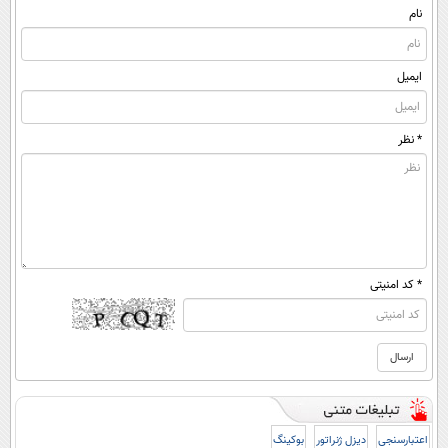
(پرسشنامه)
نام
ایمیل
* نظر
* کد امنیتی
اعتبارسنجی
دیزل ژنراتور
بوکینگ