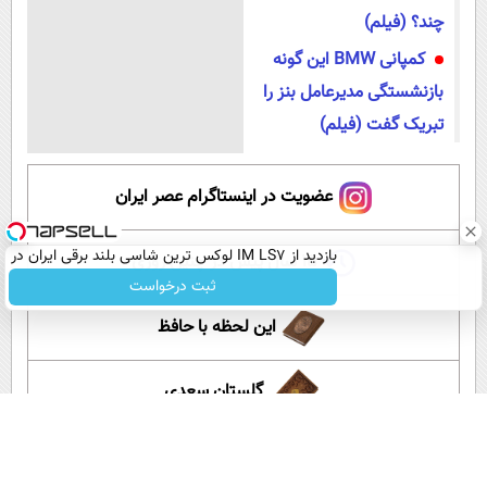
چند؟ (فیلم)
کمپانی BMW این گونه
بازنشستگی مدیرعامل بنز را
تبریک گفت (فیلم)
عضویت در اینستاگرام عصر ایران
بازدید از IM LS7 لوکس ترین شاسی بلند برقی ایران در
۱۵ سال پیش در چنین روزی
باشگاه انقلاب
ثبت درخواست
این لحظه با حافظ
گلستان سعدی
آموزش زبان انگلیسی