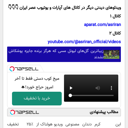
ویدئوهای دیدنی دیگر در کانال های آپارات و یوتیوب عصر ایران 👇👇👇
کانال 1
aparat.com/asriran
کانال 2
youtube.com/@asriran_official/videos
زیباترین گل‌های لیونل مسی که هرگز برنده جایزه پوشکاش
نشدند
میخ کوب دستی فقط تا آخر
امروز حراج خورد!🔥
خرید با تخفیف
مطالب پیشنهادی
این کرم
دندان مصنوعی
ویدیو هولناک از
۲۵٪ تخفیف