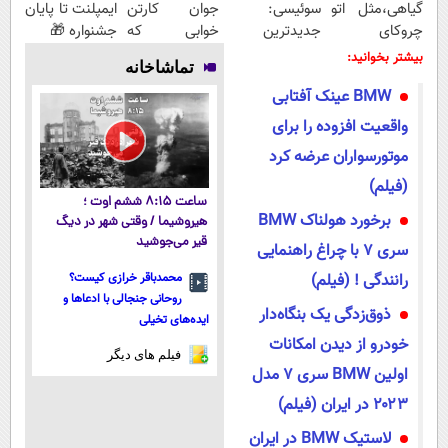
گیاهی،مثل اتو
سوئیسی:
جوان کارتن
ایمپلنت تا پایان
چروکای
جدیدترین
خوابی که
جشنواره 🎁
پوستتوصاف
فناوری اروپا،
میلیاردر شد.
بیشتر بخوانید:
تماشاخانه
میکنه!50%تخفیف
سبک و مقاوم |
آموزش رایگان
BMW عینک آفتابی
پرداخت قسطی
واقعیت افزوده را برای
موتورسواران عرضه کرد
(فیلم)
ساعت ۸:۱۵ ششم اوت ؛
برخورد هولناک BMW
هیروشیما / وقتی شهر در دیگ
قیر می‌جوشید
سری ۷ با چراغ راهنمایی
رانندگی ! (فیلم)
محمدباقر خرازی کیست؟
روحانی جنجالی با ادعاها و
ذوق‌زدگی یک بنگاه‌دار
ایده‌های تخیلی
خودرو از دیدن امکانات
فیلم های دیگر
اولین BMW سری ۷ مدل
۲۰۲۳ در ایران (فیلم)
لاستیک BMW در ایران