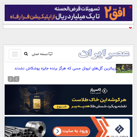
باز
نسخه اصلی
و
صفحه اول
زیباترین گل‌های لیونل مسی که هرگز برنده جایزه پوشکاش نشدند
بسته
تماس با ما
کردن
آرشیو
منو
جستجو
نظرسنجی
آب و هوا
اوقات شرعی
پیوند ها
سواد زندگی