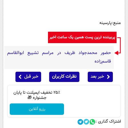
منبع:پارسینه
پربیننده ترین پست همین یک ساعت اخیر
حضور محمدجواد ظریف در مراسم تشییع ابوالقاسم
قاسم‌زاده
خبر بعد
نظرات کاربران
خبر قبل
۲۵٪ تخفیف ایمپلنت تا پایان
جشنواره 🎁
رزرو آنلاین
اشتراک گذاری :