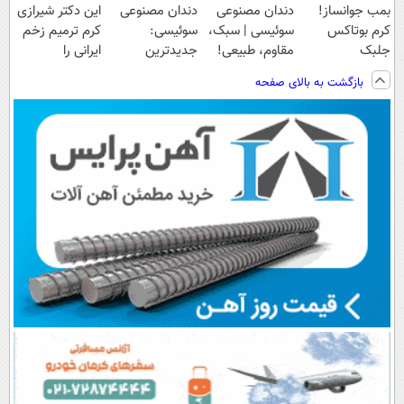
بمب جوانساز!
دندان مصنوعی
دندان مصنوعی
این دکتر شیرازی
کرم بوتاکس
سوئیسی | سبک،
سوئیسی:
کرم ترمیم زخم
جلبک
مقاوم، طبیعی!
جدیدترین
ایرانی را
اسپیرولینا50%تخفیف
ویزیت
فناوری اروپا،
ساخت!!!
بازگشت به بالای صفحه
رایگان+پرداخت
سبک و مقاوم |
اقساطی😍
پرداخت قسطی