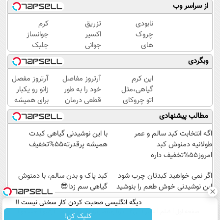
از سراسر وب
نابودی
تزریق
کرم
چروک
اکسیر
جوانساز
های
جوانی
جلبک
سطحی
به
اسپیرولینا
وبگردی
و عمقی
پوست
🔥 (تحت
پوست با
بدون
لیسانس
این کرم
آرتروز مفاصل
آرتروز مفصل
کرم
سوزن40%تخفیف
آلمان)
گیاهی،مثل
خود را به طور
زانو رو یکبار
آلمانی(45%تخفیف)
اتو چروکای
قطعی درمان
برای همیشه
پوستتوصاف
کنید!
درمان کن!
مطالب پیشنهادی
میکنه!50%تخفیف
◗پرسش‌نامه◖
◗پرسش‌نامه◖
اگه انتخابت کبد سالم و عمر
با این نوشیدنی گیاهی کبدت
طولانیه دمنوش کبد
همیشه پرقدرته55%تخفیف
امروز55%تخفیف داره
اگر نمی خواهید کبدتان چرب شود
کبد پاک و بدن سالم، با دمنوش
این نوشیدنی خوش طعم را بنوشید
گیاهی سم زدا😎
دیگه انگلیسی صحبت کردن کار سختی نیست !!
صفحه اول
فیلم
عصر ایران۲
درباره عصرایران
تماس با ما
آرشیو
جستجو
کلیک کن!