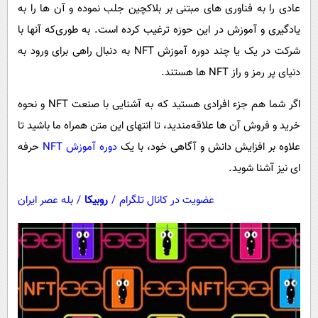
پیامک
عادی را به فناوری های مبتنی بر بلاکچین جلب نموده و آن ها را به
سرگرمی
یادگیری و آموزش در این حوزه ترغیب کرده است. به طوری‌که آنها با
روانشناسی
فناوری
شرکت در یک یا چند دوره آموزش NFT به دنبال راهی برای ورود به
آشپزی
گوناگون
دنیای پر رمز و راز NFT‌ ها هستند.
دانلود
حوادث
اگر شما هم جزء افرادی هستید که به آشنایی با صنعت NFT و نحوه
محیط زیست
خرید و فروش آن ها علاقه‌مندید، تا انتهای این متن همراه ما باشید تا
سلامت
علاوه بر افزایش دانش و آگاهی خود، با یک
دوره آموزش NFT
حرفه
فرهنگی
ای نیز آشنا شوید.
بین الملل
عضویت در کانال تلگرام
/
روبیکا
/
بله عصر ایران
اجتماعی
حیات وحش
سیاست خارجی