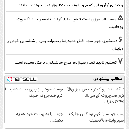
و کیفری / آن‌هایی که می‌خواهند به ۲۵۰ هزار نفر بپیوندند بدانند ...
5
محمدباقر خرازی تحت تعقیب قرار گرفت / احضار به دادگاه ویژه
روحانیت
6
دستگیری چهار متهم قتل حمیدرضا رجب‌زاده پس از شناسایی خودروی
ربایش
7
تسنیم تایید کرد: رجب‌زاده، مداح سرشناس، به‌قتل رسیده است
مطالب پیشنهادی
دیگه سنت رو کمتر حدس میزنن😉
پوست خود را از پیری نجات دهید!با
کرم ضدچروک گیاهی👈🏻
کرم ضدچروک جلبک
45%تخفیف
بمب جوانساز! کرم بوتاکس جلبک
جوانی را به پوست خود هدیه
اسپیرولینا50%تخفیف
دهید...