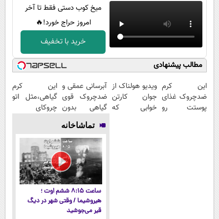
میخ کوب دستی فقط تا آخر
امروز حراج خورد!🔥
خرید با تخفیف
مطالب پیشنهادی
این کرم
ویدیو هولناک از
آبرسانی عمقی و
این کرم
ضدچروک غذای
جوان کارتن
ضدچروک قوی
گیاهی،مثل اتو
پوستت رو
خوابی که
گیاهی بدون
چروکای
تامین میکنه
میلیاردر شد.
عوارض!!
پوستتوصاف
تماشاخانه
(خرید با
آموزش رایگان
(تخفیف تا
میکنه!50%تخفیف
40%تخفیف)
امشب)
ساعت ۸:۱۵ ششم اوت ؛
هیروشیما / وقتی شهر در دیگ
قیر می‌جوشید