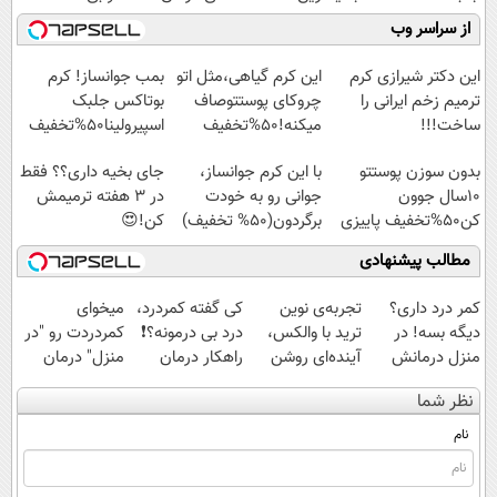
اسپیرولینا50%تخفیف
فناوری اروپا،
کنید!
میلیاردر شد.
از سراسر وب
سبک و مقاوم |
◗پرسش‌نامه◖
آموزش رایگان
پرداخت قسطی
این دکتر شیرازی کرم
این کرم گیاهی،مثل اتو
بمب جوانساز! کرم
ترمیم زخم ایرانی را
چروکای پوستتوصاف
بوتاکس جلبک
ساخت!!!
میکنه!50%تخفیف
اسپیرولینا50%تخفیف
بدون سوزن پوستتو
با این کرم جوانساز،
جای بخیه داری؟؟ فقط
10سال جوون
جوانی رو به خودت
در 3 هفته ترمیمش
کن50%تخفیف پاییزی
برگردون(50% تخفیف)
کن!😍
مطالب پیشنهادی
کمر درد داری؟
تجربه‌ی نوین
کی گفته کمردرد،
میخوای
دیگه بسه! در
ترید با والکس،
درد بی درمونه؟❗
کمردردت رو "در
منزل درمانش
آینده‌ای روشن
راهکار درمان
منزل" درمان
کن
در انتظار
+پرسشنامه
کنی؟ (◂فیلم +
نظر شما
(◀پرسش‌نامه)
شماست
◂پرسش‌نامه)
نام