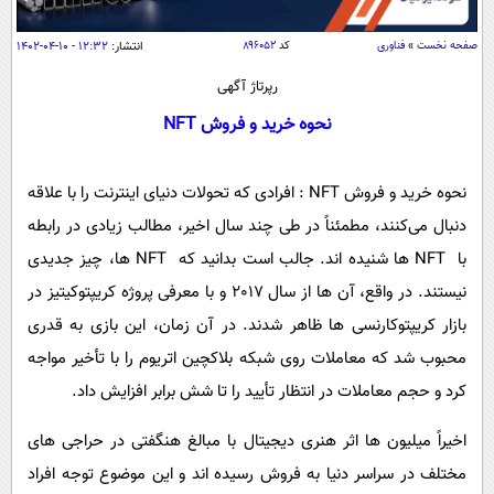
سیاسی
اقتصاد
صفحه نخست
»
فناوری
کد
۸۹۶۰۵۲
انتشار:
۱۲:۳۲ - ۱۰-۰۴-۱۴۰۲
جامعه
اقتصادی
رپرتاژ آگهی
ورزشی
اجتماعی
نحوه خرید و فروش NFT
خودرو
بین الملل
حوادث
نحوه خرید و فروش NFT : افرادی که تحولات دنیای اینترنت را با علاقه
فرهنگ و هنر
سیاست خارجی
سلامت
دنبال می‌کنند، مطمئناً در طی چند سال اخیر، مطالب زیادی در رابطه
علم و دانش
یک برش دانایی
با NFT ها شنیده اند. جالب است بدانید که NFT‌ ها، چیز جدیدی
قرآن
فناوری و It
محیط زیست
نیستند. در واقع، آن ها از سال 2017 و با معرفی پروژه کریپتوکیتیز در
گوناگون
علمی
بازار کریپتوکارنسی‌ ها ظاهر شدند. در آن زمان، این بازی به قدری
سفر و تفریح
فیلم
سرگرمی
اخبار کریپتو
محبوب شد که معاملات روی شبکه بلاکچین اتریوم را با تأخیر مواجه
عصر ایران 2
اقتصاد
باشگاه مغز
کرد و حجم معاملات در انتظار تأیید را تا شش برابر افزایش داد.
آموزش زبان
خواندنی ها و دیدنی ها
ورزش
مجله تصویری سلاح
اخیراً میلیون ها اثر هنری دیجیتال با مبالغ هنگفتی در حراجی های
داستان کوتاه
سیاست
مختلف در سراسر دنیا به فروش رسیده اند و این موضوع توجه افراد