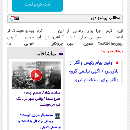
ثبت درخواست
مطالب پیشنهادی
این کرم چرا
برای رهایی از
این کرم
ویدیو هولناک از
اینقدر سر
بی پولی دیدن
گیاهی،مثل اتو
جوان کارتن
زبون‌ها افتاده؟
همین دوره
چروکای
خوابی که
رایگان کافیه!
پوستتوصاف
میلیاردر شد.
بیشتر بخوانید:
تماشاخانه
(شمارتو وارد
میکنه!50%تخفیف
آموزش رایگان
اولین پیام رئیس واگنر از
کن)
بلاروس / آگهی تبلیغی گروه
واگنر برای استخدام نیرو
ساعت ۸:۱۵ ششم اوت ؛
هیروشیما / وقتی شهر در دیگ
قیر می‌جوشید
محمدباقر خرازی کیست؟
روحانی جنجالی با ادعاها و
ایده‌های تخیلی