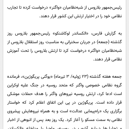
پیامک
سرگرمی
رئیس‌جمهور بلاروس از شبه‌نظامیان «واگنر» درخواست کرده تا تجارب
روانشناسی
فناوری
نظامی خود را در اختیار ارتش این کشور قرار دهند.
آشپزی
گوناگون
به گزارش فارس، «الکساندر لوکاشنکو» رئیس‌جمهور بلاروس روز
دانلود
حوادث
گذشته (جمعه) در جریان سخنرانی به مناسبت روز استقلال بلاروس از
محیط زیست
شبه‌نظامیان «واگنر» درخواست کرد تا ارتش بلاروس را تحت آموزش
سلامت
نظامی قرار دهند.
فرهنگی
جمعه هفته گذشته (۲۳ ژوئیه/ ۳ تیرماه) «یوگنی پریگوژین»، فرمانده
بین الملل
گروه نظامی خصوصی واگنر که متحد روسیه در جنگ علیه اوکراین
اجتماعی
است ادعا کرد، ارتش روسیه نیروهای واگنر را هدف حملات موشکی
حیات وحش
قرار داده است. پریگوژین در پی این اتفاق اعلام کرد که خواستار
سیاست خارجی
برگزاری یک «راه‌پیمایی عدالت» است و به همراه نیروهایش پیشروی
نظامی به سمت مسکو را آغاز کرد. یک روز بعد پس از انبوهی از اخبار
و تحلیل‌ها درباره آشوب در روسیه، ماجرا با مداخله «الکساندر