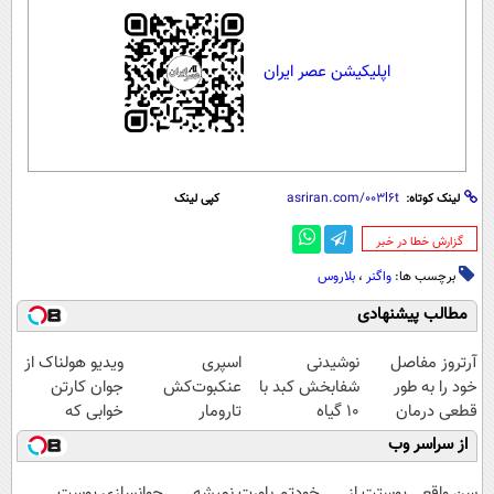
اپلیکیشن عصر ایران
لینک کوتاه:
کپی لینک
‌گزارش خطا در خبر
برچسب ها:
واگنر
،
بلاروس
مطالب پیشنهادی
آرتروز مفاصل
نوشیدنی
اسپری
ویدیو هولناک از
خود را به طور
شفابخش کبد با
عنکبوت‌‌کش
جوان کارتن
قطعی درمان
10 گیاه
تارومار
خوابی که
کنید!
موثر(تخفیف تا
ازبین‌برنده انواع
میلیاردر شد.
از سراسر وب
◗پرسش‌نامه◖
امشب)
عنکبوت
آموزش رایگان
سن واقعی پوستت از
خودتم باورت نمیشه
جوانسازی پوست