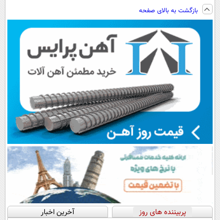
گیاهی غافل
نصب آسان و
فناوری اروپا،
ویزیت
بازگشت به بالای صفحه
نشوید
پرداخت اقساطی
سبک و مقاوم |
رایگان+پرداخت
💳 📍 تهران
پرداخت قسطی
اقساطی😍
پربیننده های روز
آخرین اخبار