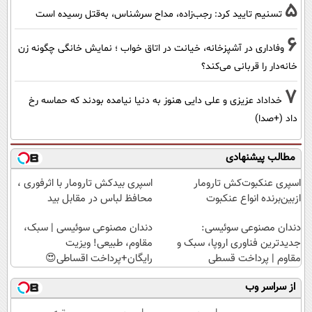
5
تسنیم تایید کرد: رجب‌زاده، مداح سرشناس، به‌قتل رسیده است
6
وفاداری در آشپزخانه، خیانت در اتاق خواب ؛ نمایش خانگی چگونه زن
خانه‌دار را قربانی می‌کند؟
7
خداداد عزیزی و علی دایی هنوز به دنیا نیامده بودند که حماسه رخ
داد (+صدا)
مطالب پیشنهادی
اسپری عنکبوت‌‌کش تارومار
اسپری بیدکش تارومار با اثرفوری ،
ازبین‌برنده انواع عنکبوت
محافظ لباس در مقابل بید
دندان مصنوعی سوئیسی:
دندان مصنوعی سوئیسی | سبک،
جدیدترین فناوری اروپا، سبک و
مقاوم، طبیعی! ویزیت
مقاوم | پرداخت قسطی
رایگان+پرداخت اقساطی😍
از سراسر وب