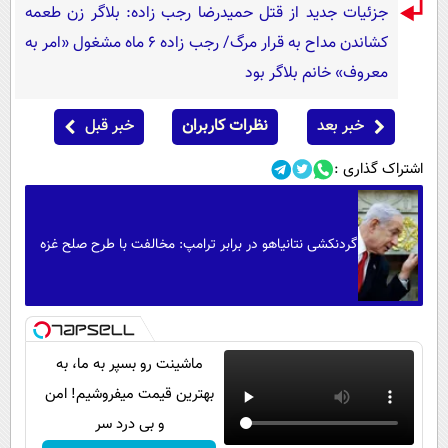
جزئیات جدید از قتل حمیدرضا رجب زاده: بلاگر زن طعمه
کشاندن مداح به قرار مرگ/ رجب زاده 6 ماه مشغول «امر به
معروف» خانم بلاگر بود
خبر بعد
نظرات کاربران
خبر قبل
اشتراک گذاری :
گردنکشی نتانیاهو در برابر ترامپ: مخالفت با طرح صلح غزه
ماشینت رو بسپر به ما، به
بهترین قیمت میفروشیم! امن
و بی درد سر