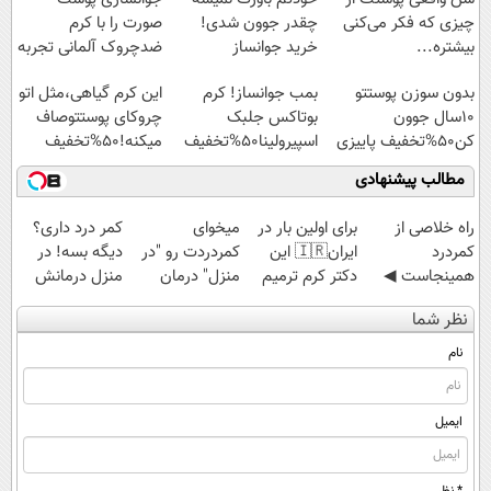
چیزی که فکر می‌کنی
چقدر جوون شدی!
صورت را با کرم
بیشتره...
خرید جوانساز
ضدچروک آلمانی تجربه
اسپیرولینا با تخفیف
کنید!
بدون سوزن پوستتو
بمب جوانساز! کرم
این کرم گیاهی،مثل اتو
ویژه
10سال جوون
بوتاکس جلبک
چروکای پوستتوصاف
کن50%تخفیف پاییزی
اسپیرولینا50%تخفیف
میکنه!50%تخفیف
مطالب پیشنهادی
‌راه خلاصی از
برای اولین بار در
میخوای
کمر درد داری؟
کمردرد
ایران🇮🇷 این
کمردردت رو "در
دیگه بسه! در
همینجاست ◀
دکتر کرم ترمیم
منزل" درمان
منزل درمانش
فقط کافیه فرم
کننده 23 روزه
کنی؟ (◂فیلم +
کن
نظر شما
رو پر کنی!
ساخت!
◂پرسش‌نامه)
(◀پرسش‌نامه)
نام
ایمیل
* نظر