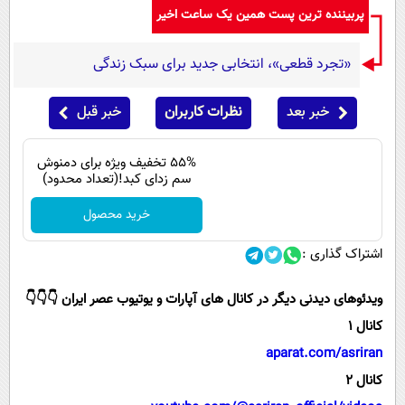
پربیننده ترین پست همین یک ساعت اخیر
«تجرد قطعی»، انتخابی جدید برای سبک زندگی
خبر بعد
نظرات کاربران
خبر قبل
55% تخفیف ویژه برای دمنوش
سم زدای کبد!(تعداد محدود)
خرید محصول
اشتراک گذاری :
ویدئوهای دیدنی دیگر در کانال های آپارات و یوتیوب عصر ایران 👇👇👇
کانال 1
aparat.com/asriran
کانال 2