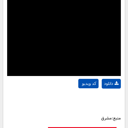
دانلود
کد ویدیو
منبع:مشرق