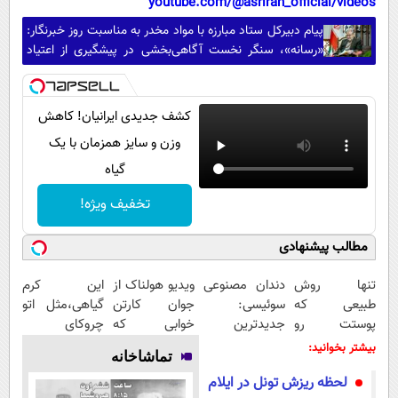
youtube.com/@asriran_official/videos
پیام دبیرکل ستاد مبارزه با مواد مخدر به مناسبت روز خبرنگار:
«رسانه»، سنگر نخست آگاهی‌بخشی در پیشگیری از اعتیاد
است
کشف جدیدی ایرانیان! کاهش
وزن و سایز همزمان با یک
گیاه
تخفیف ویژه!
مطالب پیشنهادی
تنها روش
دندان مصنوعی
ویدیو هولناک از
این کرم
طبیعی که
سوئیسی:
جوان کارتن
گیاهی،مثل اتو
پوستت رو
جدیدترین
خوابی که
چروکای
بصورت عمقی
فناوری اروپا،
میلیاردر شد.
پوستتوصاف
بیشتر بخوانید:
تماشاخانه
ابرسانی و نرم
سبک و مقاوم |
آموزش رایگان
میکنه!50%تخفیف
لحظه ریزش تونل در ایلام
میکنه
پرداخت قسطی