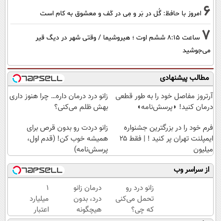
6
امروز با حافظ: گُل در بَر و مِی در کَف و معشوق به کام است
7
ساعت ۸:۱۵ ششم اوت ؛ هیروشیما / وقتی شهر در دیگ قیر
می‌جوشید
مطالب پیشنهادی
آرتروز مفاصل خود را به طور قطعی
زانو درد درمان داره… چرا هنوز داری
درمان کنید! ◗پرسش‌نامه◖
بهش ظلم می‌کنی؟
فرم خود را در بزرگترین جشنواره
زانو دردت رو بدون قرص برای
ایمپلنت تهران پر کنید ! | فقط ۲۵
همیشه خوب کن! (قدم اول،
میلیون
پرسش‌نامه)
از سراسر وب
زانو درد رو
درمان زانو
۱
تحمل می‌کنی
درد، بدون
میلیارد
که چی؟
هیچگونه
اعتبار
راه‌حلش
عوارض در
خرید