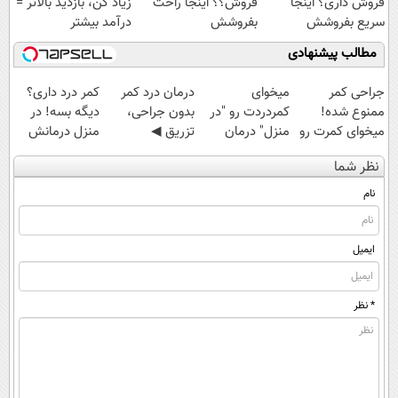
فروش داری؟ اینجا
فروش؟؟ اینجا راحت
زیاد کن، بازدید بالاتر =
سریع بفروشش
بفروشش
درآمد بیشتر
مطالب پیشنهادی
جراحی کمر
میخوای
درمان درد کمر
کمر درد داری؟
ممنوع شده!
کمردردت رو "در
بدون جراحی،
دیگه بسه! در
میخوای کمرت رو
منزل" درمان
تزریق ◀
منزل درمانش
در منزل درمان
کنی؟ (◂فیلم +
پرسش‌نامه رو پر
کن
نظر شما
کنی؟
◂پرسش‌نامه)
کن ▶
(◀پرسش‌نامه)
((پرسش‌نامه))
نام
ایمیل
* نظر