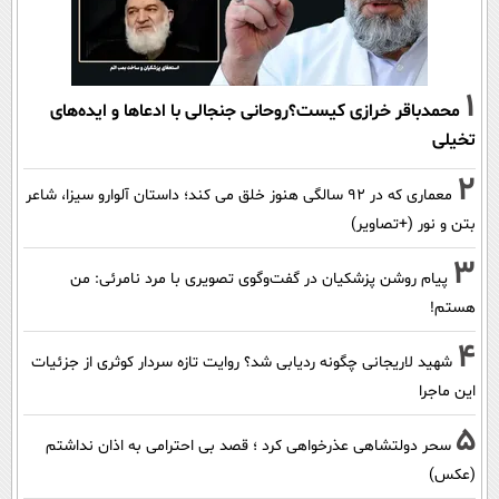
1
محمدباقر خرازی کیست؟روحانی جنجالی با ادعاها و ایده‌های
تخیلی
2
معماری که در 92 سالگی هنوز خلق می کند؛ داستان آلوارو سیزا، شاعر
بتن و نور (+تصاویر)
3
پیام روشن پزشکیان در گفت‌و‌گوی تصویری با مرد نامرئی: من
هستم!
4
شهید لاریجانی چگونه ردیابی شد؟ روایت تازه سردار کوثری از جزئیات
این ماجرا
5
سحر دولتشاهی عذرخواهی کرد ؛ قصد بی احترامی به اذان نداشتم
(عکس)