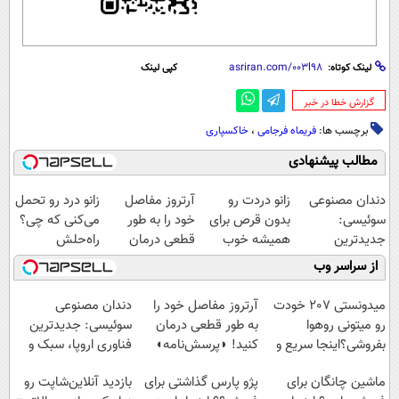
لینک کوتاه:
کپی لینک
‌گزارش خطا در خبر
برچسب ها:
فریماه فرجامی
،
خاکسپاری
مطالب پیشنهادی
دندان مصنوعی
زانو دردت رو
آرتروز مفاصل
زانو درد رو تحمل
سوئیسی:
بدون قرص برای
خود را به طور
می‌کنی که چی؟
جدیدترین
همیشه خوب
قطعی درمان
راه‌حلش
فناوری اروپا،
کن! (قدم اول،
کنید!
همین‌جاست!
از سراسر وب
سبک و مقاوم |
پرسش‌نامه)
◗پرسش‌نامه◖
پرداخت قسطی
میدونستی 207 خودت
آرتروز مفاصل خود را
دندان مصنوعی
رو میتونی روهوا
به طور قطعی درمان
سوئیسی: جدیدترین
بفروشی؟اینجا سریع و
کنید! ◗پرسش‌نامه◖
فناوری اروپا، سبک و
راحت بفروش
مقاوم | پرداخت
ماشین چانگان برای
پژو پارس گذاشتی برای
بازدید آنلاین‌شاپت رو
قسطی