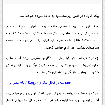
پیامک
سرگرمی
روانشناسی
فناوری
پیکر فریماه فرجامی روز سه‌شنبه به خاک سپرده خواهد شد.
آشپزی
گوناگون
به گزارش ایسنا، روابط عمومی خانه هنرمندان ایران اعلام کرد مراسم
دانلود
حوادث
بدرقه پیکر فریماه فرجامی، بازیگر سینما و تئاتر، سه‌شنبه ۱۳ تیرماه
محیط زیست
ساعت ۹:۳۰ مقابل خانه هنرمندان ایران برگزار می‌شود و در قطعه
سلامت
هنرمندان بهشت زهرا آرام خواهد گرفت.
فرهنگی
زنده‌یاد فرجامی در فیلم‌های ماندگاری همچون پرده آخر، مادر،
بین الملل
اجاره‌نشین‌ها، تیغ و ابریشم، سرب، خط قرمز، نرگس و ... ایفای نقش
کرد و از مهمترین بازیگران دهه‌های ۶۰ و ۷۰ بود.
اجتماعی
حیات وحش
عضویت در کانال تلگرام
/
روبیکا
/
بله عصر ایران
سیاست خارجی
او یک‌بار موفق به دریافت سیمرغ بلورین نقش اول زن برای فیلم پرده
آخر از نهمین دوره جشنوارهٔ فیلم فجر شد و در سال ۶۷ دیپلم افتخار