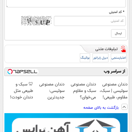
* کد امنیتی
اعتبارسنجی
دیزل ژنراتور
بوکینگ
از سراسر وب
دندان مصنوعی
دندان مصنوعی
دندان مصنوعی
🦷 سبک و
سوئیسی | سبک،
سبک و مقاوم
سوئیسی:
طبیعی مثل
مقاوم، طبیعی!
می‌خوای؟
جدیدترین
دندان خودت!
ویزیت
پرداخت اقساطی
فناوری اروپا،
نصب آسان و
بازگشت به بالای صفحه
رایگان+پرداخت
هم داریم!😍 |
سبک و مقاوم |
پرداخت اقساطی
اقساطی😍
📍تهران
پرداخت قسطی
💳 📍 تهران