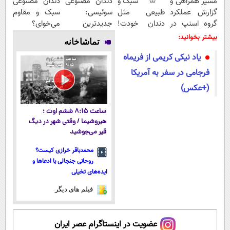
مسیر همراهی و
🦷 سبک و
دندان مصنوعی
دندان مصنوعی
گزارش عملکرد
طبیعی مثل
سوئیسی:
سبک و مقاوم
گروه اسنپ در
دندان خودت!
جدیدترین
می‌خوای؟
۱۴۰۴
نصب آسان و
فناوری اروپا،
پرداخت
بیشتر بخوانید:
تماشاخانه
پرداخت
سبک و مقاوم |
اقساطی هم
یاد نیکی کریمی از فریماه
اقساطی 💳 📍
پرداخت قسطی
داریم!😍 | 📍
تهران
تهران
فرجامی در سفر به آمریکا
(+عکس)
ساعت ۸:۱۵ ششم اوت ؛
هیروشیما / وقتی شهر در دیگ
قیر می‌جوشید
محمدباقر خرازی کیست؟
روحانی جنجالی با ادعاها و
ایده‌های تخیلی
فیلم های دیگر
عضویت در اینستاگرام عصر ایران