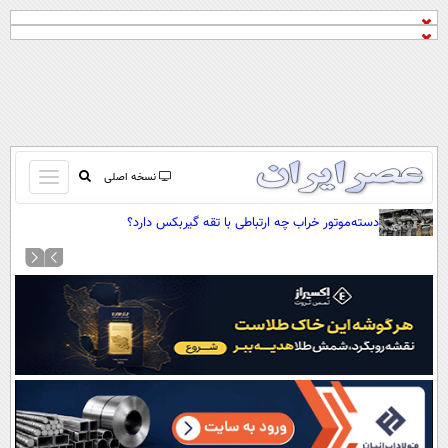
باز
نسخه اصلی
و
صفحه اول
دسته‌موتور خراب چه ارتباطی با تقه گیربکس دارد؟
بسته
تماس با ما
کردن
آرشیو
منو
جستجو
نظرسنجی
آب و هوا
اوقات شرعی
پیوند ها
سواد زندگی