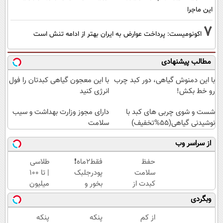
این ماجرا
7
اکونومیست: پرداخت عوارض به ایران بهتر از ادامه تنش است
مطالب پیشنهادی
با این دمنوش گیاهی، دور کبد چرب
با این معجون گیاهی کبدتان را فول
رو خط بکش!
انرژی کنید
شست و شوی چربی های کبد با
دارای مجوز وزارت بهداشت و سیب
نوشیدنی گیاهی(55%تخفیف)
سلامت
از سراسر وب
حفظ
فقط2ماه❗
طلاسی
سلامت
پودرجلبک
| تا 100
کبدت از
بخور و
میلیون
نون
تا8کیلو
وام
وبگردی
شب
کم کن👌🏻
آنی
واجبتره!
با تخفیف
خرید
از کم
پنکه
پنکه