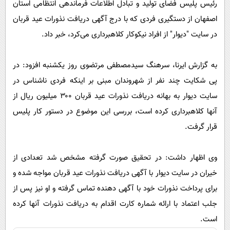
رئیس پلیس فضای تولید و تبادل اطلاعات فرماندهی انتظامی استان
پیامک
سرگرمی
اصفهان از دستگیری فردی که با درج آگهی دریافت نذورات عید قربان
روانشناسی
فناوری
در سایت "دیوار" از افراد نیکوکار کلاهبرداری می‌کرد، خبر داد.
آشپزی
گوناگون
دانلود
حوادث
به گزارش ایرنا، سرهنگ سیدمصطفی مرتضوی روز یکشنبه افزود: در
پی شکایت چند نفر از شهروندان مبنی بر اینکه فردی ناشناس در
محیط زیست
سایت دیوار به بهانه دریافت نذورات عید قربان ۳۰۰ میلیون ریال از
سلامت
آنها کلاهبرداری کرده است، بررسی این موضوع در دستور کار پلیس
فرهنگی
قرار گرفت.
بین الملل
وی اظهار داشت: در تحقیق صورت گرفته مشخص شد تعدادی از
اجتماعی
خیران در سایت دیوار با آگهی دریافت نذورات عید قربان مواجه شده و
حیات وحش
برای پرداخت نذورات خود با آگهی دهنده تماس گرفته و او نیز پس از
سیاست خارجی
جلب اعتماد با ارائه شماره کارت اقدام به دریافت نذورات آنها کرده
است.