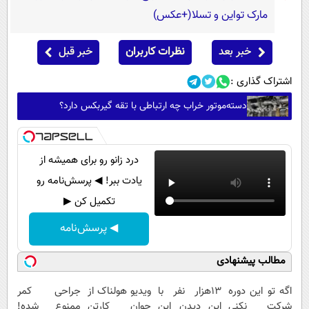
مارک تواین و تسلا(+عکس)
خبر بعد
نظرات کاربران
خبر قبل
اشتراک گذاری :
دسته‌موتور خراب چه ارتباطی با تقه گیربکس دارد؟
درد زانو رو برای همیشه از
یادت ببر! ◀ پرسش‌نامه رو
تکمیل کن ▶
◀ پرسش‌نامه
مطالب پیشنهادی
اگه تو این دوره
13هزار نفر با
ویدیو هولناک از
جراحی کمر
شرکت نکنی
این دیدن این
جوان کارتن
ممنوع شده!