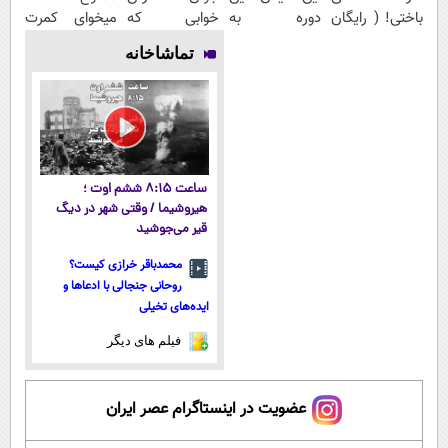
باختی! ( رایگان
دوره به
خوابی که
میخوای کمرت
آموزش ببین
آرزوهاشون
میلیاردر شد.
رو در منزل
تماشاخانه
پولدار شی)
رسیدن |
آموزش رایگان
درمان کنی؟
ثبت‌‌نام رایگان
((پرسش‌نامه))
ساعت ۸:۱۵ ششم اوت ؛
هیروشیما / وقتی شهر در دیگ
قیر می‌جوشید
محمدباقر خرازی کیست؟
روحانی جنجالی با ادعاها و
ایده‌های تخیلی
فیلم های دیگر
عضویت در اینستاگرام عصر ایران