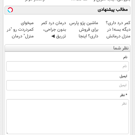
راحت بفروش
مطالب پیشنهادی
کمر درد داری؟
ماشین پژو پارس
درمان درد کمر
میخوای
دیگه بسه! در
برای فروش
بدون جراحی،
کمردردت رو "در
منزل درمانش
داری؟ اینجا
تزریق ◀
منزل" درمان
کن
سریع بفروشش
پرسش‌نامه رو پر
کنی؟ (◂فیلم +
نظر شما
(◀پرسش‌نامه)
کن ▶
◂پرسش‌نامه)
نام
ایمیل
* نظر