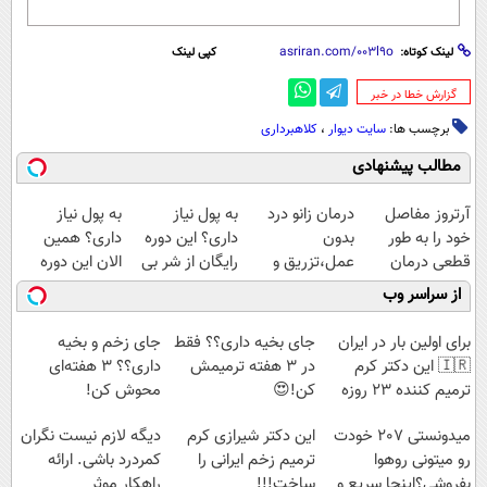
لینک کوتاه:
کپی لینک
‌گزارش خطا در خبر
برچسب ها:
سایت دیوار
،
کلاهبرداری
مطالب پیشنهادی
آرتروز مفاصل
درمان زانو درد
به پول نیاز
به پول نیاز
خود را به طور
بدون
داری؟ این دوره
داری؟ همین
قطعی درمان
عمل،تزریق و
رایگان از شر بی
الان این دوره
کنید!
دارو
پولی خلاصت
رایگان رو شرکت
از سراسر وب
◗پرسش‌نامه◖
(◂پرسش‌نامه)
میکنه
کن تا دیر نشده!
برای اولین بار در ایران
جای بخیه داری؟؟ فقط
جای زخم و بخیه
🇮🇷 این دکتر کرم
در 3 هفته ترمیمش
داری؟؟ 3 هفته‌ای
ترمیم کننده 23 روزه
کن!😍
محوش کن!
ساخت!
میدونستی 207 خودت
این دکتر شیرازی کرم
دیگه لازم نیست نگران
رو میتونی روهوا
ترمیم زخم ایرانی را
کمردرد باشی. ارائه
بفروشی؟اینجا سریع و
ساخت!!!
راهکار موثر