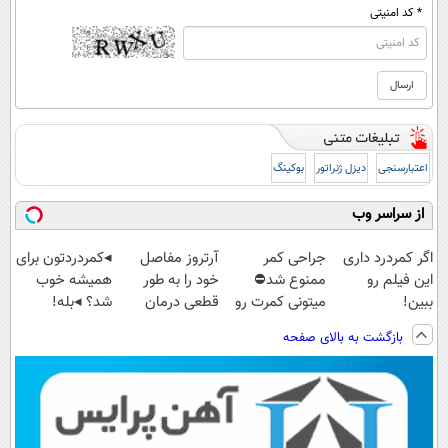
* کد امنیتی
اعتبارسنجی
دیزل ژنراتور
بوکینگ
از سراسر وب
اگر کمردرد داری
جراحی کمر
آرتروز مفاصل
◂کمردردتون برای
این فیلم رو
ممنوع شد⛔
خود را به طور
همیشه خوب
ببین!
میتونی کمرت رو
قطعی درمان
شد؟ ◂بله!
◗پرسش‌نامه رو
در منزل درمان
کنید!
(پرسش‌نامه رو
بازگشت به بالای صفحه
پر کن◖
کنی! 👈🏻
◂پرسش‌نامه▸
حتما پر کن)
پرسش‌نامه