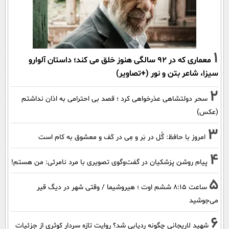
1
معماری که در 92 سالگی هنوز خلق می کند؛ داستان آلوارو
سیزا، شاعر بتن و نور (+تصاویر)
2
سحر دولتشاهی عذرخواهی کرد ؛ قصد بی احترامی به اذان نداشتم
(عکس)
3
امروز با حافظ: گُل در بَر و مِی در کَف و معشوق به کام است
4
پیام روشن پزشکیان در گفت‌و‌گوی تصویری با مرد نامرئی: من هستم!
5
ساعت ۸:۱۵ ششم اوت ؛ هیروشیما / وقتی شهر در دیگ قیر
می‌جوشید
6
شهید لاریجانی چگونه ردیابی شد؟ روایت تازه سردار کوثری از جزئیات