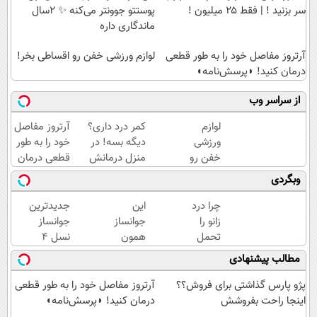
سر بزنید ! | فقط ۲۵ میلیون !
پوستتو جوونتر می‌کنه ✨ 2سال
ماندگاری داره
آرتروز مفاصل خود را به طور قطعی
لوازم ورزشی خفن رو اقساطی بخر!
درمان کنید! ◗پرسش‌نامه◖
از سراسر وب
لوازم
کمر درد داری؟
آرتروز مفاصل
ورزشی
دیگه بسه! در
خود را به طور
خفن رو
منزل درمانش
قطعی درمان
اقساطی
کن
کنید!
وبگردی
بخر!
(◀پرسش‌نامه)
◗پرسش‌نامه◖
چرا درد
این
جدیدترین
زانو را
جوانساز
جوانساز
تحمل
همون
نسل 4
می‌کنی؟
جلسه‌ی
دنیا برای
مطالب پیشنهادی
خیلی
اول
لیفت و
ساده
پوستتو
کلاژن
پژو پارس گذاشتی برای فروش؟؟
آرتروز مفاصل خود را به طور قطعی
درمنزل
جوونتر
سازی 😍
اینجا راحت بفروشش
درمان کنید! ◗پرسش‌نامه◖
درمانش
می‌کنه
مشاوره