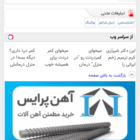
اعتبارسنجی
دیزل ژنراتور
بوکینگ
از سراسر وب
این دکتر شیرازی
میخوای
میخوای کمر
کمر درد داری؟
کرم ترمیم زخم
کمردردت رو "در
دردت برای
دیگه بسه! در
ایرانی را
منزل" درمان
همیشه خوب
منزل درمانش
ساخت!!!
کنی؟ (◂فیلم +
شه؟ ◀
کن
بازگشت به بالای صفحه
◂پرسش‌نامه)
پرسش‌نامه رو پر
(◀پرسش‌نامه)
کن!