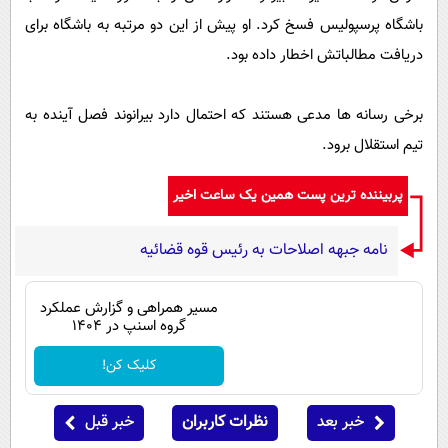
پیامک
سرگرمی
باشگاه پرسپولیس فسخ کرد. او پیش از این دو مرتبه به باشگاه برای
روانشناسی
فناوری
دریافت مطالباتش اخطار داده بود.
آشپزی
گوناگون
برخی رسانه ها مدعی هستند که احتمال دارد بیرانوند فصل آینده به
دانلود
حوادث
تیم استقلال برود.
محیط زیست
پربیننده ترین پست همین یک ساعت اخیر
سلامت
فرهنگی
نامه جبهه اصلاحات به رئیس قوه قضائیه
بین الملل
مسیر همراهی و گزارش عملکرد
اجتماعی
گروه اسنپ در ۱۴۰۴
حیات وحش
کلیک کن!
سیاست خارجی
خبر بعد
نظرات کاربران
خبر قبل