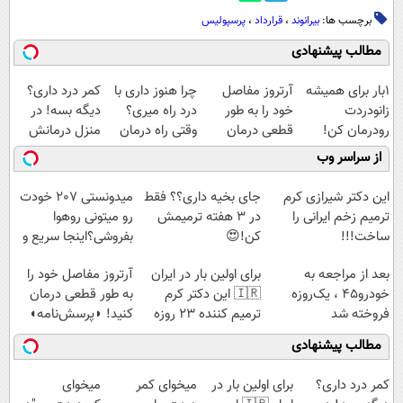
برچسب ها:
بیرانوند
،
قرارداد
،
پرسپولیس
مطالب پیشنهادی
1بار برای همیشه
آرتروز مفاصل
چرا هنوز داری با
کمر درد داری؟
زانودردت
خود را به طور
درد راه میری؟
دیگه بسه! در
رودرمان کن!
قطعی درمان
وقتی راه درمان
منزل درمانش
(تکنولوژی آلمان)
کنید!
جلو پاته!
کن
از سراسر وب
◂پرسشنامه▸
◗پرسش‌نامه◖
(◀پرسش‌نامه)
این دکتر شیرازی کرم
جای بخیه داری؟؟ فقط
میدونستی 207 خودت
ترمیم زخم ایرانی را
در 3 هفته ترمیمش
رو میتونی روهوا
ساخت!!!
کن!😍
بفروشی؟اینجا سریع و
راحت بفروش
بعد از مراجعه به
برای اولین بار در ایران
آرتروز مفاصل خود را
خودرو45 ، یک‌روزه
🇮🇷 این دکتر کرم
به طور قطعی درمان
فروخته شد
ترمیم کننده 23 روزه
کنید! ◗پرسش‌نامه◖
ساخت!
مطالب پیشنهادی
کمر درد داری؟
برای اولین بار در
میخوای کمر
میخوای