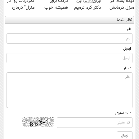
دیگه بسه! در
ایران🇮🇷 این
دردت برای
کمردردت رو "در
منزل درمانش
دکتر کرم ترمیم
همیشه خوب
منزل" درمان
کن
کننده 23 روزه
شه؟ ◀
کنی؟ (◂فیلم +
نظر شما
(◀پرسش‌نامه)
ساخت!
پرسش‌نامه رو پر
◂پرسش‌نامه)
کن!
نام
ایمیل
* نظر
* کد امنیتی