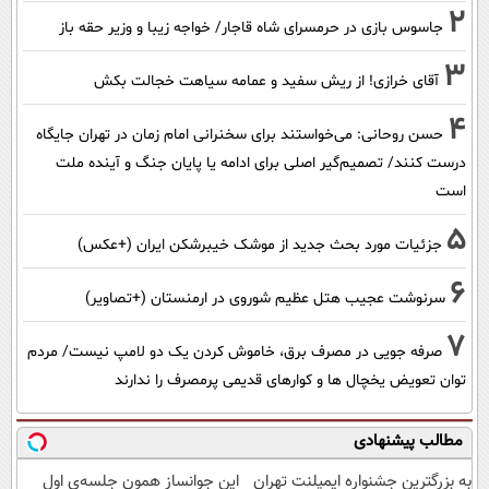
2
جاسوس بازی در حرمسرای شاه قاجار/ خواجه زیبا و وزیر حقه باز
3
آقای خرازی! از ریش سفید و عمامه سیاهت خجالت بکش
4
حسن روحانی: می‌خواستند برای سخنرانی امام زمان در تهران جایگاه
درست کنند/ تصمیم‌گیر اصلی برای ادامه یا پایان جنگ و آینده ملت
است
5
جزئیات مورد بحث جدید از موشک خیبرشکن ایران (+عکس)
6
سرنوشت عجیب هتل عظیم شوروی در ارمنستان (+تصاویر)
7
صرفه جویی در مصرف برق، خاموش کردن یک دو لامپ نیست/ مردم
توان تعویض یخچال ها و کوارهای قدیمی پرمصرف را ندارند
مطالب پیشنهادی
به بزرگترین جشنواره ایمپلنت تهران
این جوانساز همون جلسه‌ی اول