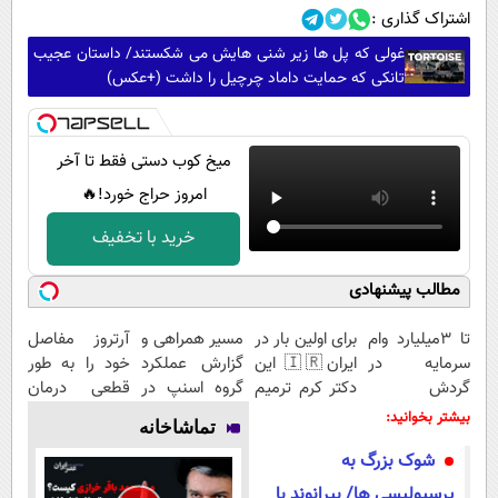
اشتراک گذاری :
غولی که پل ها زیر شنی هایش می شکستند/ داستان عجیب
تانکی که حمایت داماد چرچیل را داشت (+عکس)
میخ کوب دستی فقط تا آخر
امروز حراج خورد!🔥
خرید با تخفیف
مطالب پیشنهادی
تا 3میلیارد وام
برای اولین بار در
مسیر همراهی و
آرتروز مفاصل
سرمایه در
ایران🇮🇷 این
گزارش عملکرد
خود را به طور
گردش
دکتر کرم ترمیم
گروه اسنپ در
قطعی درمان
فروشندگان =>
کننده 23 روزه
۱۴۰۴
کنید!
بیشتر بخوانید:
تماشاخانه
فروشگاهت رو
ساخت!
◗پرسش‌نامه◖
شوک بزرگ به
ثبت کن
پرسپولیسی ها/ بیرانوند با