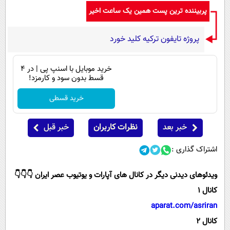
پربیننده ترین پست همین یک ساعت اخیر
پروژه تایفون ترکیه کلید خورد
خرید موبایل با اسنپ پی | در ۴
قسط بدون سود و کارمزد!
خرید قسطی
خبر بعد
نظرات کاربران
خبر قبل
اشتراک گذاری :
ویدئوهای دیدنی دیگر در کانال های آپارات و یوتیوب عصر ایران 👇👇👇
کانال 1
aparat.com/asriran
کانال 2