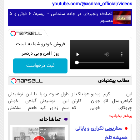
youtube.com/@asriran_official/videos
تصادف زنجیره‌ای در جاده سلماس - ارومیه/ ۶ فوتی و ۵
مصدوم
فروش خودرو شما به قیمت
روز | امن و بی دردسر
ثبت درخواست
مطالب پیشنهادی
این کرم
ویدیو هولناک از
طول عمرت رو با
با این نوشیدنی
گیاهی،مثل اتو
جوان کارتن
این نوشیدنی
گیاهی خوش
چروکای
خوابی که
سم زدای کبد
طعم سلامتی
پوستتوصاف
میلیاردر شد.
2برابر کن
کبدتان را
بیشتر بخوانید:
تماشاخانه
میکنه!50%تخفیف
آموزش رایگان
تضمین کنید
سناریویی تکراری و پایانی
همیشه تلخ‌