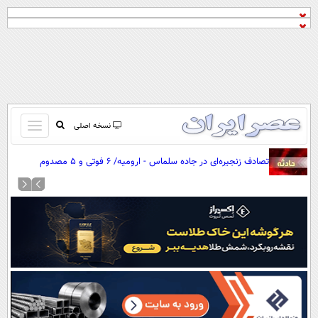
باز
نسخه اصلی
و
صفحه اول
تصادف زنجیره‌ای در جاده سلماس - ارومیه/ ۶ فوتی و ۵ مصدوم
بسته
تماس با ما
کردن
آرشیو
منو
جستجو
نظرسنجی
آب و هوا
اوقات شرعی
پیوند ها
سواد زندگی