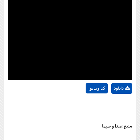
دانلود
کد ویدیو
منبع:صدا و سیما