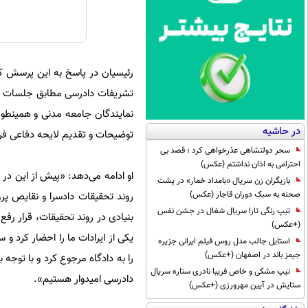
رئیسیان در پاسخ به این پرسش که
تشریفات دادرسی مطابق جلسات دیگ
نمایندگان جامعه مدنی و همینطور 
در حاشیه
توضیحات و تقدیم لایحه دفاعی فرا
سحر دولتشاهی عذرخواهی کرد ؛ قصد بی
احترامی به اذان نداشتم (عکس)
بازیگران زن سریال «بامداد خمار» در پشت
صحنه به سبک دوران قاجار (عکس)
تیپ رنگی تارا سریال شغال در جشن نفس
بنیادی در روند تحقیقات، قرار رفع
(+عکس)
یکی از ایرادات ما را احضار کرد و 
استایل جالب مدل روس فیلم ایرانی جزیره
جیمز باند در اصفهان (+عکس)
را به دادگاه مرجوع کرد و با توجه 
تیپ مشکی و خاص فریبا نادری ستاره سریال
دادرسی امیدوار هستیم».
ستایش در آیین مهرورزی (+عکس)