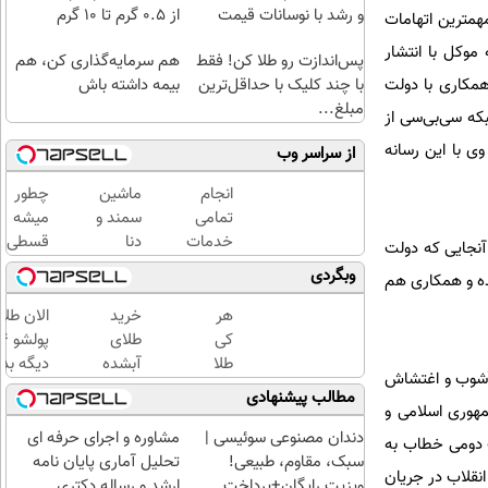
و رشد با نوسانات قیمت
از ۰.۵ گرم تا ۱۰ گرم
همترین اتهامات
 است که موکل با انتشار
پس‌اندازت رو طلا کن! فقط
هم سرمایه‌گذاری کن، هم
با چند کلیک با حداقل‌ترین
بیمه داشته باش
مکاری با دولت
مبلغ...
ون شبکه سی‌بی‌سی از
ی با این رسانه
از سراسر وب
انجام
ماشین
چطور
تمامی
سمند و
میشه
خدمات
دنا
قسطی
آنجایی که دولت
خودرویی
گذاشتی
طلا
وبگردی
ده و همکاری هم
در محل
برای
خرید |
با یدک
فروش
با
هر
خرید
الان طلا
دات کام
؟ اینجا
طلاسی
کی
طلای
سریع و
پس
طلا
آبشده
دیگه بده
 آشوب و اغتشاش
راحت
انداز
داره،
حتی با
سرمایه‌گ
مطالب پیشنهادی
بفروش
کنید
غم
۱۰۰هزارتومان
طلا با ا
 جمهوری اسلامی و
نداره!
بی‌بهره
دندان مصنوعی سوئیسی |
مشاوره و اجرای حرفه ای
ت دومی خطاب به
😊💎
سبک، مقاوم، طبیعی!
تحلیل آماری پایان نامه
نقلاب در جریان
(خرید
ویزیت رایگان+پرداخت
ارشد و رساله دکتری