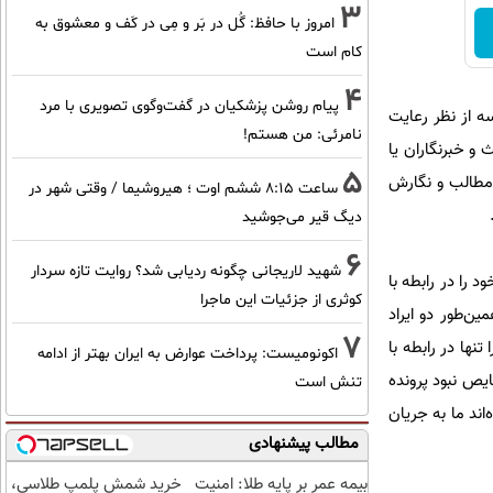
3
امروز با حافظ: گُل در بَر و مِی در کَف و معشوق به
کام است
4
پیام روشن پزشکیان در گفت‌و‌گوی تصویری با مرد
ه از نظر رعایت
نامرئی: من هستم!
و خبرنگاران یا
5
 مطالب و نگارش
ساعت ۸:۱۵ ششم اوت ؛ هیروشیما / وقتی شهر در
دیگ قیر می‌جوشید
6
شهید لاریجانی چگونه ردیابی شد؟ روایت تازه سردار
ه ایرادات خود را در رابطه با
کوثری از جزئیات این ماجرا
 پذیرش ۶ ایراد درباره اتهامات و همین‌طور دو ایراد
7
نها در رابطه با
اکونومیست: پرداخت عوارض به ایران بهتر از ادامه
ایص نبود پرونده
تنش است
‌اند ما به جریان
مطالب پیشنهادی
بیمه عمر بر پایه طلا: امنیت
خرید شمش پلمپ طلاسی،