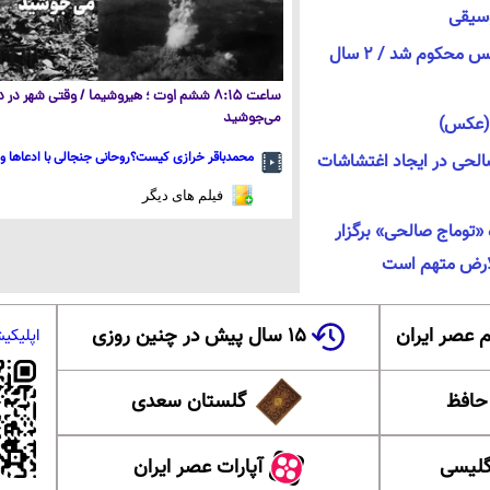
وسیقی
توماج صالحی به ۶ سال حبس محکوم شد / 2 سال
ساعت ۸:۱۵ ششم اوت ؛ هیروشیما / وقتی شهر در
می‌جوشید
 (عکس)
محمدباقر خرازی کیست؟روحانی جنجالی با ادعاها و 
الحی در ایجاد اغتشاشات
فیلم های دیگر
«توماج صالحی» برگزار
لارض متهم است
 عصر ایران
۱۵ سال پیش در چنین روزی
اپلیکی
 حافظ
گلستان سعدی
گلیسی
آپارات عصر ایران