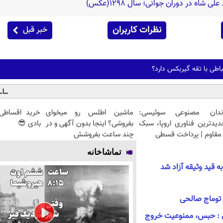
شاه در دوران جوانی؛ سال 1298(عکس)
نظرات کاربران
خبر قبل
باطی با تقه گیربکس دارد؟
ندان مصنوعی سوئیسی:
ماشین اطلس رو میخوای
خرید اقساطی
دیدترین فناوری اروپا، سبک
بفروشی؟ اینجا بدون آگهی و در
بادی 😎
مقاوم | پرداخت قسطی
چند ساعت بفروشش
تماشاخانه
 قید وثیقه آزاد شد
 توماج صالحی
 : حبس، ممنوعیت خروج