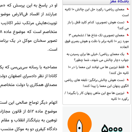
باشگاه مغز
او در پاسخ به این پرسش که «مه
معمای ریاضی؛ رکورد حل این چالش 10 ثانیه
است
توییت‌هایش مرتکب نشر اکاذیب ب
تست هوش تصویری: کدام کلید قفل را باز
می کند؟
معمای تصویری تک شاخ ها / تشخیص 3
تصویر سخنان موکل در یک برنامه
مورد زیر 10 ثانیه برابر با دقت و هوش بصری فوق
العاده
است.
یک معمای ریاضی/ خیلی ها برای رسیدن به
جواب دچار چالش می شوند، شما چطور؟
مصاحبه با رسانه سی‌بی‌سی که یک 
فقط تیزبین ها می توانند این معما را در 10
ثانیه حل کنند!
کانادا از نظر دادسرای اصفهان 
تست هوش چالش برانگیز: نابغه های ریاضی
مصداق همکاری با دولت متخاصم
الگوی پنهان این معما را پیدا کنند!
تیزبین ها مچ این ماهی پنهان کار را بگیرند! /
رکورد 10 ثانیه
اتهام دیگر توماج صالحی این اس
موضوع ماده ۵۱۲ از
توهین به بنیانگذار انقلاب و مق
دادگاه کیفری دو به موکل منتسب ش