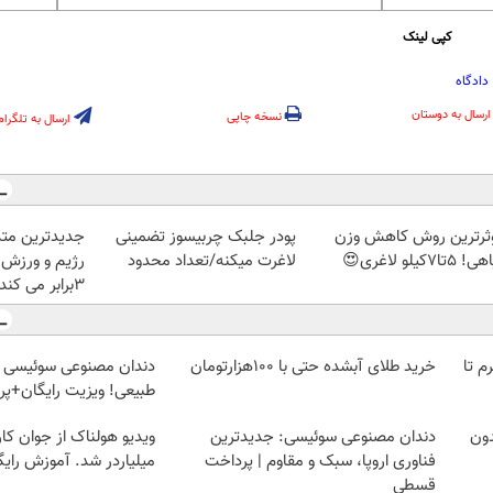
کپی لینک
دادگاه
ارسال به دوستان
نسخه چاپی
ارسال به تلگرام
ثرترین روش کاهش وزن
پودر جلبک چربیسوز تضمینی
جدیدترین متد
5تا۷کیلو لاغری😍
لاغرت میکنه/تعداد محدود
رژیم و ورزش 
3برابر می کند
لمپ طلاسی، از ۰.۵ گرم تا
خرید طلای آبشده حتی با ۱۰۰هزارتومان
دندان مصنوعی سوئیسی |
طبیعی! ویزیت رایگان+پ
دون
دندان مصنوعی سوئیسی: جدیدترین
ویدیو هولناک از جوان کا
فناوری اروپا، سبک و مقاوم | پرداخت
میلیاردر شد. آموزش رایگ
قسطی