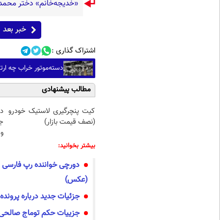
«خدیجه‌خانم» دختر محمد علی 
خبر بعد
اشتراک گذاری :
دسته‌موتور خراب چه ارت
مطالب پیشنهادی
کیت پنچرگیری لاستیک خودرو
د
(نصف قیمت بازار)
ج
و 
بیشتر بخوانید:
دورچی خواننده رپ فارسی به
(عکس)
جزئیات جدید درباره پرونده
جزییات حکم توماج صالحی