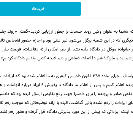
خریدطلا
 «شما به عنوان وکیل روند جلسات را چطور ارزیابی کردید»گفت: «روند جلس
ری که در این شعبه برگزار می‌شود غیر علنی بود و اجازه حضور اشخاص ثالث 
خانواده موکل در دادگاه داده نشد. از نظر امکان ارائه دفاعیات، فرصت بیان
هم بود و ما وکلا هم دفاعیات شفاهی و هم لایحه کتبی تقدیم دادگاه کردیم».
او ادامه می‌دهد: «پیش از این در راستای اجرای ماده ۳۸۷ قانون دادرسی کیفری به ما اعلام شده بود ک
روند تحقیقات دادسرا و نقایص پرونده اعلام کنیم و پس از اعلام ما دادگاه با
 نقص صادر و پرونده را برای دادسرا جهت رفع نقایص ارسال کرده بود که دادسرا ت
سایر ایرادات را رفع نشده باقی گذاشت. البته با ارائه توضیحاتی که موجب رفع نق
به اینکه ایراداتی که پیش از این مورد پذیرش دادگاه قرار گرفته و هنوز رفع نشده