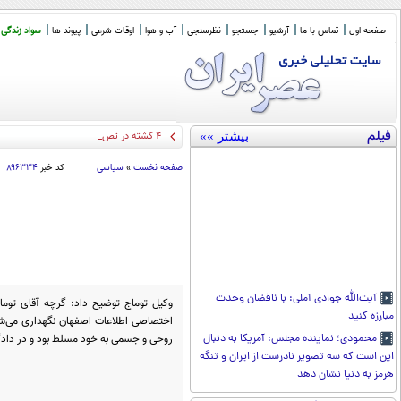
صفحه اول
تماس با ما
آرشیو
جستجو
نظرسنجی
آب و هوا
اوقات شرعی
پیوند ها
سواد زندگی
فیلم
بیشتر »»
۴ کشته در تصادف جاده اهواز خرمشهر
صفحه نخست
»
سیاسی
کد خبر
۸۹۶۳۳۴
آیت‌الله جوادی آملی: با ناقضان وحدت
وکیل توماج توضیح داد: گرچه آقای توم
مبارزه کنید
اختصاصی اطلاعات اصفهان نگهداری می‌شو
روحی و جسمی به خود مسلط بود و در دادگا
محمودی؛ نماینده مجلس: آمریکا به دنبال
این است که سه تصویر نادرست از ایران و تنگه
هرمز به دنیا نشان دهد