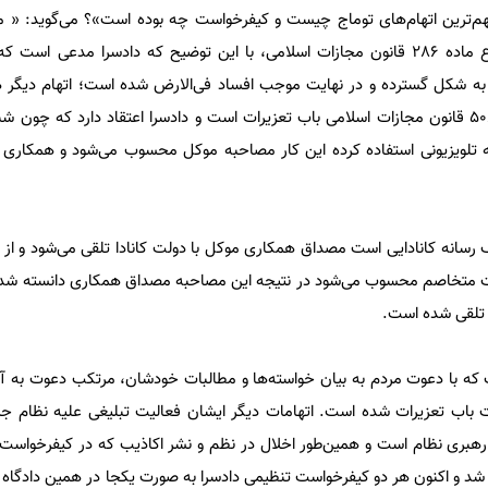
م‌ترین اتهام‌های توماج چیست و کیفرخواست چه بوده است»؟ می‌گوید: « م
عبارتند از افساد فی‌الارض موضوع ماده ٢٨۶ قانون مجازات اسلامی، با این توضیح که دادسرا مدعی
ه شکل گسترده و در نهایت موجب افساد فی‌الارض شده است؛ اتهام دیگر ه
متخاصم است که موضوع ماده ۵۰۸ قانون مجازات اسلامی باب تعزیرات است و دادسرا اعتقاد دارد که چ
 تلویزیونی استفاده کرده این کار مصاحبه موکل محسوب می‌شود و همکاری و
رسانه کانادایی است مصداق همکاری موکل با دولت کانادا تلقی می‌شود و از 
دولت متخاصم محسوب می‌شود در نتیجه این مصاحبه مصداق همکاری دانسته ش
 تلقی شده است.
ت که با دعوت مردم به بیان خواسته‌ها و مطالبات خودشان، مرتکب دعوت به
 قانون مجازات باب تعزیرات شده است. اتهامات دیگر ایشان فعالیت تبلیغی علیه نظام
ام رهبری نظام است و همین‌طور اخلال در نظم و نشر اکاذیب که در کیفرخواس
د و اکنون هر دو کیفرخواست تنظیمی دادسرا به صورت یکجا در همین دادگاه ا