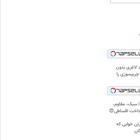
 لاغری بدون
چربیسوزی را
 سبک، مقاوم،
رداخت اقساطی😍
رتن خوابی که
ان