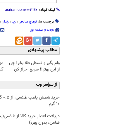
لینک کوتاه:
برچسب ها:
توماج صالحی
،
رپ
،
زندان
،
بازدید از صفحه اول
مطالب پیشنهادی
وام بگیر و قسطی طلا بخر! چی
مو
از این بهتر!! سریع احراز کن
گیاهی! 
از سراسر وب
خرید شمش پ
۱۰ گرم
دریافت اعتبار خرید کالا از طلاسی(ب
ضامن، بدون بهره)