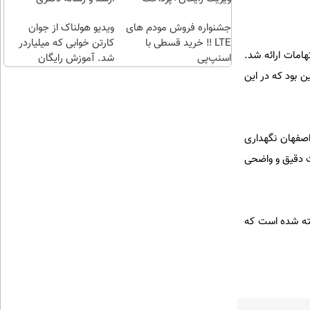
طلا با
اقساطی😍
چند
جشنواره فروش مودم های
ویدیو هولناک از جوان
LTE ‼️ خرید قسطی با
کلیک)
کارتن خوابی که میلیاردر
امات ارائه شد.
اسنپ‌پی
شد. آموزش رایگان
ن بود که در این
صفهان نگهداری
ت دقیق و واضحی
فته شده است که