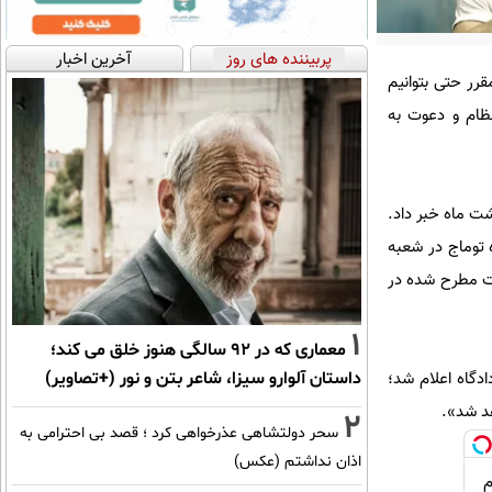
پربیننده های روز
آخرین اخبار
رر حتی بتوانیم
ظام و دعوت به
شت ماه خبر داد.
 توماج در شعبه
 ماندن موضوعات مطرح شده در
1
معماری که در 92 سالگی هنوز خلق می کند؛
داستان آلوارو سیزا، شاعر بتن و نور (+تصاویر)
ادگاه اعلام شد؛
هد شد».
2
سحر دولتشاهی عذرخواهی کرد ؛ قصد بی احترامی به
اذان نداشتم (عکس)