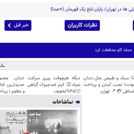
لی ها در تهران/ پایان تلخ یک قهرمان (+صدا)
نظرات کاربران
خبر قبل
 حمله گاو محافظت کرد
 سبک و طبیعی مثل دندان
دیگه هیچوقت پیری سراغت
دندان مصنو
ودت! نصب آسان و پرداخت
نمیاد😉 کرم ضدچروک گیاهی
جدیدترین فنا
ساطی 💳 📍 تهران
👈🏻45%تخفیف
و مقاوم | پرد
تماشاخانه