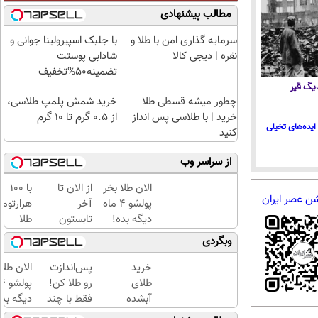
مطالب پیشنهادی
سرمایه گذاری امن با طلا و
با جلبک اسپیرولینا جوانی و
نقره | دیجی کالا
شادابی پوستت
تضمینه50%تخفیف
 دیگ قیر
چطور میشه قسطی طلا
خرید شمش پلمپ طلاسی،
خرید | با طلاسی پس انداز
از ۰.۵ گرم تا ۱۰ گرم
ایده‌های تخیلی
کنید
از سراسر وب
الان طلا بخر
از الان تا
با ۱۰۰
شن عصر ایران
پولشو 4 ماه
آخر
هزارتوم
دیگه بده!
تابستون
طلا
سرمایه‌گذاری
حداقل
بخرید،
وبگردی
طلا با اقساط
12کیلو
اون هم
بی‌بهره
چربی
قسطی
خرید
پس‌اندازت
الان طلا
میسوزونی
طلای
رو طلا کن!
🧨
آبشده
فقط با چند
دیگه بده
حتی با
کلیک با
سرمایه‌گ