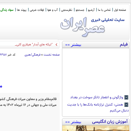
صفحه اول
تماس با ما
آرشیو
جستجو
نظرسنجی
آب و هوا
اوقات شرعی
پیوند ها
سواد زندگی
فیلم
بیشتر »»
"تیکه های آبدار" هیلاری کلینتون به ترامپ
صفحه نخست
»
فرهنگی/هنری
کد خبر
۹۶۳۵۷
می
واژگونی و انفجار تانکر سوخت در بغداد
قائم‌مقام وزیر و معاون میراث‌ فرهنگی کشور ا
میراث ملی و جهانی در ۱۶ تیرماه ۱۴۰۲ به مناسبت عید غدیر خبر داد.
همتی: کنترل ترازنامه بانک‌ها را با جدیت
دنبال می‌کنیم
آموزش زبان انگلیسی
بیشتر »»