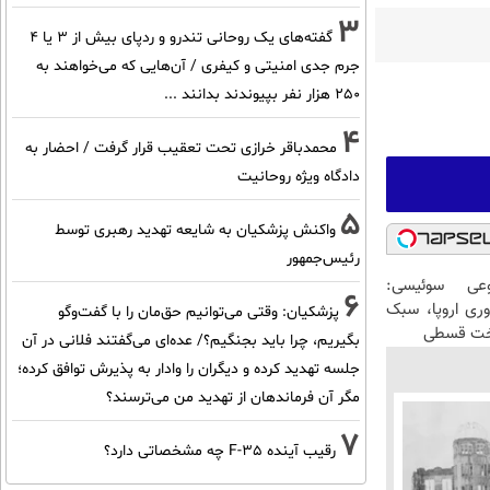
3
گفته‌های یک روحانی تندرو و ردپای بیش از ۳ یا ۴
جرم جدی امنیتی و کیفری / آن‌هایی که می‌خواهند به
۲۵۰ هزار نفر بپیوندند بدانند ...
4
محمدباقر خرازی تحت تعقیب قرار گرفت / احضار به
دادگاه ویژه روحانیت
5
واکنش پزشکیان به شایعه تهدید رهبری توسط
رئیس‌جمهور
عی سوئیسی:
6
وری اروپا، سبک
پزشکیان: وقتی می‌توانیم حق‌مان را با گفت‌وگو
اخت قسطی
بگیریم، چرا باید بجنگیم؟/ عده‌ای می‌گفتند فلانی در آن
جلسه تهدید کرده و دیگران را وادار به پذیرش توافق کرده؛
مگر آن فرماندهان از تهدید من می‌ترسند؟
7
رقیب آینده F-35 چه مشخصاتی دارد؟