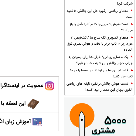
شرکت کن!
معمای ریاضی؛ رکورد حل این چالش 10 ثانیه
است
تست هوش تصویری: کدام کلید قفل را باز
می کند؟
معمای تصویری تک شاخ ها / تشخیص 3
مورد زیر 10 ثانیه برابر با دقت و هوش بصری فوق
العاده
یک معمای ریاضی/ خیلی ها برای رسیدن به
جواب دچار چالش می شوند، شما چطور؟
فقط تیزبین ها می توانند این معما را در 10
ثانیه حل کنند!
تست هوش چالش برانگیز: نابغه های ریاضی
عضویت در اینستاگرام
الگوی پنهان این معما را پیدا کنند!
این لحظه با
آموزش زبان ان