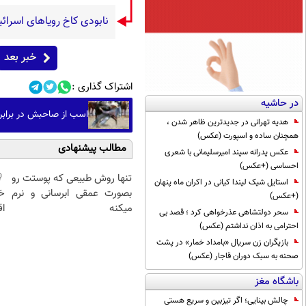
نابودی کاخ رویاهای اسرائی
خبر بعد
اشتراک گذاری :
در حاشیه
اسب از صاحبش در برابر
هدیه تهرانی در جدیدترین ظاهر شدن ،
همچنان ساده و اسپورت (عکس)
مطالب پیشنهادی
عکس پدرانه سپند امیرسلیمانی با شعری
احساسی (+عکس)
تنها روش طبیعی که پوستت رو
استایل شیک لیندا کیانی در اکران ماه پنهان
بصورت عمقی ابرسانی و نرم
خ
(+عکس)
میکنه
اق
سحر دولتشاهی عذرخواهی کرد ؛ قصد بی
احترامی به اذان نداشتم (عکس)
بازیگران زن سریال «بامداد خمار» در پشت
صحنه به سبک دوران قاجار (عکس)
باشگاه مغز
چالش بینایی؛ اگر تیزبین و سریع هستی