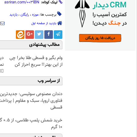
لینک کوتاه:
بازدید
،
رایگان
،
موزه
برچسب ها:
بازدید از صفحه اول
مطالب پیشنهادی
غت
وام بگیر و قسطی طلا بخر! چی
هی
از این بهتر!! سریع احراز کن
45%تخفیف
از سراسر وب
دندان مصنوعی سوئیسی: جدیدترین
فناوری اروپا، سبک و مقاوم | پرداخت
قسطی
۰.۵ گرم تا
۱۰ گرم