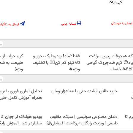
کپی لینک
ارسال به دوستان
نسخه چاپی
ارسال به تلگرام
ز جلبک، هدیه
فقط2ماه❗ پودرجلبک بخور و
دیگه هیچوقت پیری سرا
رید با تخفیف
تا8کیلو کم کن👌🏻 با تخفیف
نمیاد😉 کرم ضدچروک گیا
ویژه)
ویژه🔥
👈
خرید طلای آبشده حتی با ۱۰۰هزارتومان
زش کامل حتی یک روزه !!
 از جوان کارتن خوابی که
دندان مصنوعی سوئیسی | سبک، مقاوم،
خرید شمش پلمپ طلاسی، از 
لیاردر شد. آموزش رایگان
طبیعی! ویزیت رایگان+پرداخت اقساطی😍