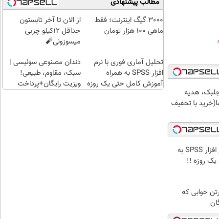
مطالب پیشنهادی
۱۰۰هزارتومان
حداقل‌ترین
طلا با ا
مبلغ...
بی‌بهره
3000 گیگ اینترنت؛ فقط
از الان تا آخر تابستون
ماهی 100 هزار تومان
حداقل 12کیلو چربی
میسوزونی🧨
تحلیل آماری فوری با نرم
دندان مصنوعی سوئیسی |
افزار SPSS به همراه
سبک، مقاوم، طبیعی!
آموزش کامل حتی یک روزه
ویزیت رایگان+پرداخت
جلبک، هدیه
!!
اقساطی😍
(خرید با تخفیف
تحلیل آماری فوری با نرم افزار SPSS به
ک روزه !!
رتن خوابی که
ان