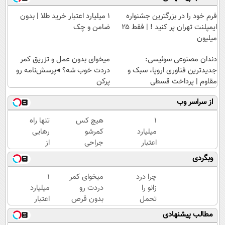
فرم خود را در بزرگترین جشنواره
۱ میلیارد اعتبار خرید طلا | بدون
ایمپلنت تهران پر کنید ! | فقط ۲۵
ضامن و چک
میلیون
دندان مصنوعی سوئیسی:
میخوای بدون عمل و تزریق کمر
جدیدترین فناوری اروپا، سبک و
دردت خوب شه؟ ◂پرسش‌نامه رو
مقاوم | پرداخت قسطی
پرکن
از سراسر وب
۱
هیچ کس
تنها راه
میلیارد
کمرشو
رهایی
اعتبار
جراحی
از
خرید
نمیکنه❗
کمردرد
وبگردی
طلا |
درمان
– بدون
بدون
کمردرد
دارو،
چرا درد
میخوای کمر
۱
ضامن
بدون قرص
بدون
زانو را
دردت رو
میلیارد
و چک
(پرسشنامه)
جراحی!
تحمل
بدون قرص
اعتبار
«فرم
می‌کنی؟
برای همیشه
خرید
مطالب پیشنهادی
پر کن»
خیلی
خوب کنی؟
طلا |