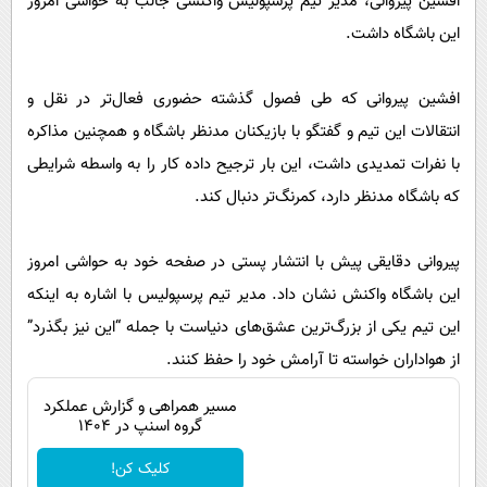
افشین پیروانی، مدیر تیم پرسپولیس واکنشی جالب به حواشی امروز
پیامک
سرگرمی
این باشگاه داشت.
روانشناسی
فناوری
آشپزی
گوناگون
افشین پیروانی که طی فصول گذشته حضوری فعال‌تر در نقل و
دانلود
انتقالات این تیم و گفتگو با بازیکنان مدنظر باشگاه و همچنین مذاکره
حوادث
با نفرات تمدیدی داشت، این بار ترجیح داده کار را به واسطه شرایطی
محیط زیست
که باشگاه مدنظر دارد، کمرنگ‌تر دنبال کند.
سلامت
فرهنگی
پیروانی دقایقی پیش با انتشار پستی در صفحه خود به حواشی امروز
این باشگاه واکنش نشان داد. مدیر تیم پرسپولیس با اشاره به اینکه
بین الملل
این تیم یکی از بزرگ‌ترین عشق‌های دنیاست با جمله “این نیز بگذرد”
اجتماعی
از هواداران خواسته تا آرامش خود را حفظ کنند.
حیات وحش
مسیر همراهی و گزارش عملکرد
سیاست خارجی
گروه اسنپ در ۱۴۰۴
کلیک کن!