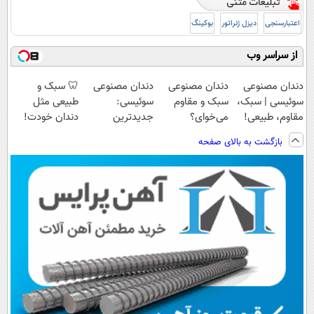
اعتبارسنجی
دیزل ژنراتور
بوکینگ
از سراسر وب
دندان مصنوعی
دندان مصنوعی
دندان مصنوعی
🦷 سبک و
سوئیسی | سبک،
سبک و مقاوم
سوئیسی:
طبیعی مثل
مقاوم، طبیعی!
می‌خوای؟
جدیدترین
دندان خودت!
ویزیت
پرداخت اقساطی
فناوری اروپا،
نصب آسان و
بازگشت به بالای صفحه
رایگان+پرداخت
هم داریم!😍 |
سبک و مقاوم |
پرداخت اقساطی
اقساطی😍
📍تهران
پرداخت قسطی
💳 📍 تهران