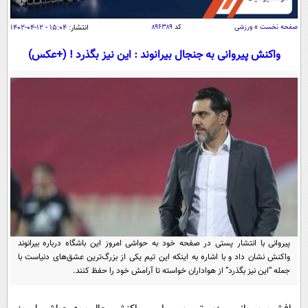
سیاسی
اقتصاد
صفحه نخست
»
ورزشی
کد
۸۹۶۳۸۹
انتشار:
۱۵:۰۴ - ۱۲-۰۴-۱۴۰۲
جامعه
اقتصادی
واکنش پیروانی به جنجال بیرانوند : این نیز بگذرد ! (+عکس)
ورزشی
اجتماعی
خودرو
بین الملل
حوادث
فرهنگ و هنر
سیاست خارجی
سلامت
علم و دانش
یک برش دانایی
قرآن
فناوری و It
محیط زیست
گوناگون
علمی
سفر و تفریح
فیلم
سرگرمی
اخبار کریپتو
عصر ایران 2
اقتصاد
باشگاه مغز
پیروانی با انتشار پستی در صفحه خود به حواشی امروز این باشگاه درباره بیرانوند
واکنش نشان داد و با اشاره به اینکه این تیم یکی از بزرگ‌ترین عشق‌های دنیاست با
آموزش زبان
خواندنی ها و دیدنی ها
ورزش
مجله تصویری سلاح
جمله “این نیز بگذرد” از هواداران خواسته تا آرامش خود را حفظ کنند.
داستان کوتاه
سیاست