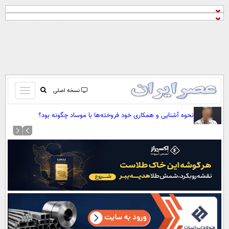
باز
نسخه اصلی
و
صفحه اول
نحوه آشنایی و همکاری خود فروخته‌ها با موساد چگونه بود؟
بسته
تماس با ما
کردن
آرشیو
منو
جستجو
نظرسنجی
آب و هوا
اوقات شرعی
پیوند ها
سواد زندگی