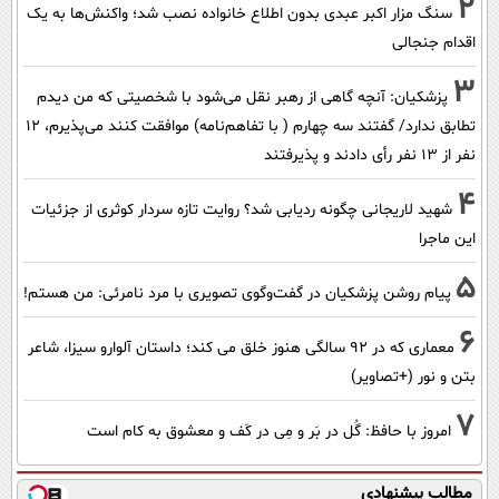
2
سنگ مزار اکبر عبدی بدون اطلاع خانواده نصب شد؛ واکنش‌ها به یک
اقدام جنجالی
3
پزشکیان‌: آنچه گاهی از رهبر نقل می‌شود با شخصیتی که من دیدم
تطابق ندارد/ گفتند سه چهارم ( با تفاهم‌نامه) موافقت کنند می‌پذیرم، 12
نفر از 13 نفر رأی دادند و پذیرفتند
4
شهید لاریجانی چگونه ردیابی شد؟ روایت تازه سردار کوثری از جزئیات
این ماجرا
5
پیام روشن پزشکیان در گفت‌و‌گوی تصویری با مرد نامرئی: من هستم!
6
معماری که در 92 سالگی هنوز خلق می کند؛ داستان آلوارو سیزا، شاعر
بتن و نور (+تصاویر)
7
امروز با حافظ: گُل در بَر و مِی در کَف و معشوق به کام است
مطالب پیشنهادی