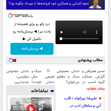
نحوه آشنایی و همکاری خود فروخته‌ها با موساد چگونه بود؟
درد زانو رو برای همیشه از
یادت ببر! ◀ پرسش‌نامه رو
تکمیل کن ▶
◀ پرسش‌نامه
مطالب پیشنهادی
مسیر همراهی و
دندان مصنوعی
🦷 سبک و
دندان مصنوعی
گزارش عملکرد
سبک و مقاوم
طبیعی مثل
سوئیسی:
گروه اسنپ در
می‌خوای؟
دندان خودت!
جدیدترین
۱۴۰۴
پرداخت
نصب آسان و
فناوری اروپا،
بیشتر بخوانید:
تماشاخانه
اقساطی هم
پرداخت
سبک و مقاوم |
علیرضا بیرانوند ؛ قلب
داریم!😍 | 📍
اقساطی 💳 📍
پرداخت قسطی
تهران
تهران
آبی و سلطان ادب در