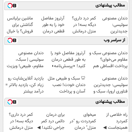
مطالب پیشنهادی
دندان مصنوعی
کمر درد داری؟
آرتروز مفاصل
ماشین برلیانس
سوئیسی:
دیگه بسه! در
خود را به طور
گذاشتی برای
جدیدترین
منزل درمانش
قطعی درمان
فروش؟ با خیال
فناوری اروپا،
کن
کنید!
راحت بفروش
از سراسر وب
سبک و مقاوم |
(◀پرسش‌نامه)
◗پرسش‌نامه◖
پرداخت قسطی
دندان مصنوعی سبک و
آرتروز مفاصل خود را
دندان مصنوعی
مقاوم می‌خوای؟
به طور قطعی درمان
سوئیسی | سبک،
پرداخت اقساطی هم
کنید! ◗پرسش‌نامه◖
مقاوم، طبیعی! ویزیت
داریم!😍 | 📍تهران
رایگان+پرداخت
دندان مصنوعی
🦷 سبک و طبیعی مثل
بازدید آنلاین‌شاپت رو
اقساطی😍
سوئیسی: جدیدترین
دندان خودت! نصب
زیاد کن، بازدید بالاتر =
فناوری اروپا، سبک و
آسان و پرداخت
درآمد بیشتر
مقاوم | پرداخت
اقساطی 💳 📍 تهران
مطالب پیشنهادی
قسطی
‌راه خلاصی از
میخوای
برای درمان
کمر درد داری؟
کمردرد
کمردردت رو "در
دائمی درد کمر
دیگه بسه! در
همینجاست ◀
منزل" درمان
جراحی نکنید! ◀
منزل درمانش