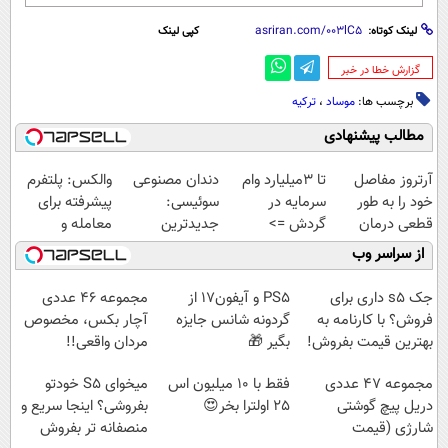
لینک کوتاه:
کپی لینک
‌گزارش خطا در خبر
برچسب ها:
موساد
،
ترکیه
مطالب پیشنهادی
آرتروز مفاصل
تا 3میلیارد وام
دندان مصنوعی
والکس: پلتفرم
خود را به طور
سرمایه در
سوئیسی:
پیشرفته برای
قطعی درمان
گردش =>
جدیدترین
معامله و
کنید!
فروشگاهت رو
فناوری اروپا،
سرمایه‌گذاری
از سراسر وب
◗پرسش‌نامه◖
ثبت کن
سبک و مقاوم |
ایمن
پرداخت قسطی
جک s5 داری برای
PS5 و آیفون17 از
مجموعه ۴۶ عددی
فروش؟ با کارنامه به
گردونه شانس جایزه
آچار بکس، مخصوص
بهترین قیمت بفروش!
بگیر 🎁
مردان واقعی!!
(مشاهده قیمت
مجموعه 47 عددی
فقط با 10 میلیون اس
میخوای S5 خودتو
فوق‌العاده)
دریل پیچ گوشتی
25 اولترا بخر😍
بفروشی؟ اینجا سریع و
شارژی (قیمت
منصفانه تر بفروش