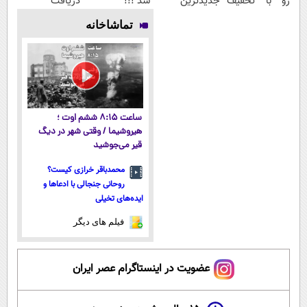
رو با تخفیف
جدیدترین
شد !!!
دریافت
بخر؛دریافت
فناوری اروپا،
کدتخفیف
تماشاخانه
کدتخفیف👇👇👇
سبک و مقاوم |
👇👇
پرداخت قسطی
ساعت ۸:۱۵ ششم اوت ؛
هیروشیما / وقتی شهر در دیگ
قیر می‌جوشید
محمدباقر خرازی کیست؟
روحانی جنجالی با ادعاها و
ایده‌های تخیلی
فیلم های دیگر
عضویت در اینستاگرام عصر ایران