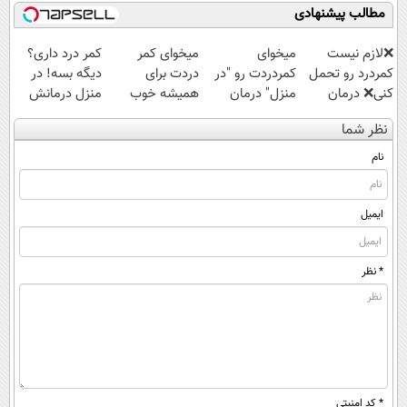
باورنکردنی!!)
مطالب پیشنهادی
❌لازم نیست
میخوای
میخوای کمر
کمر درد داری؟
کمردرد رو تحمل
کمردردت رو "در
دردت برای
دیگه بسه! در
کنی❌ درمان
منزل" درمان
همیشه خوب
منزل درمانش
بدون جراحی و
کنی؟ (◂فیلم +
شه؟ ◀
کن
نظر شما
قرص
◂پرسش‌نامه)
پرسش‌نامه رو پر
(◀پرسش‌نامه)
(پرسشنامه)
کن!
نام
ایمیل
* نظر
* کد امنیتی