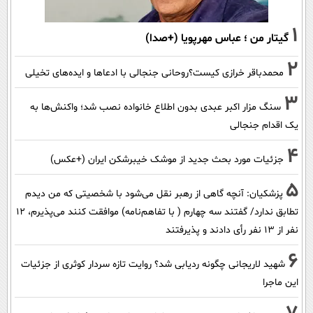
1
گیتار من ؛ عباس مهرپویا (+صدا)
2
محمدباقر خرازی کیست؟روحانی جنجالی با ادعاها و ایده‌های تخیلی
3
سنگ مزار اکبر عبدی بدون اطلاع خانواده نصب شد؛ واکنش‌ها به
یک اقدام جنجالی
4
جزئیات مورد بحث جدید از موشک خیبرشکن ایران (+عکس)
5
پزشکیان‌: آنچه گاهی از رهبر نقل می‌شود با شخصیتی که من دیدم
تطابق ندارد/ گفتند سه چهارم ( با تفاهم‌نامه) موافقت کنند می‌پذیرم، 12
نفر از 13 نفر رأی دادند و پذیرفتند
6
شهید لاریجانی چگونه ردیابی شد؟ روایت تازه سردار کوثری از جزئیات
این ماجرا