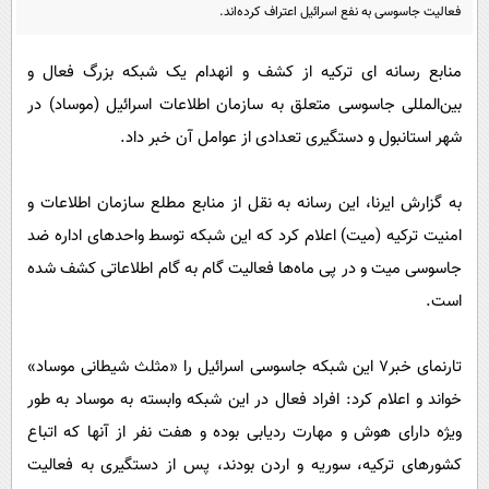
پیامک
سرگرمی
فعالیت جاسوسی به نفع اسرائیل اعتراف کرده‌اند.
روانشناسی
فناوری
منابع رسانه ای ترکیه از کشف و انهدام یک شبکه بزرگ فعال و
آشپزی
گوناگون
بین‌المللی جاسوسی متعلق به سازمان اطلاعات اسرائیل (موساد) در
دانلود
حوادث
شهر استانبول و دستگیری تعدادی از عوامل آن خبر داد.
محیط زیست
به گزارش ایرنا، این رسانه به نقل از منابع مطلع سازمان اطلاعات و
سلامت
امنیت ترکیه (میت) اعلام کرد که این شبکه توسط واحدهای اداره ضد
فرهنگی
جاسوسی میت و در پی ماه‌ها فعالیت گام به گام اطلاعاتی کشف شده
بین الملل
است.
اجتماعی
تارنمای خبر۷ این شبکه جاسوسی اسرائیل را «مثلث شیطانی موساد»
حیات وحش
خواند و اعلام کرد: افراد فعال در این شبکه وابسته به موساد به طور
سیاست خارجی
ویژه دارای هوش و مهارت ردیابی بوده و هفت نفر از آنها که اتباع
کشورهای ترکیه، سوریه و اردن بودند، پس از دستگیری به فعالیت