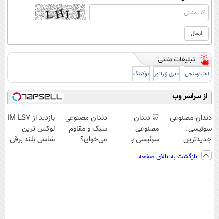
اعتبارسنجی
دیزل ژنراتور
بوکینگ
از سراسر وب
دندان مصنوعی
🦷 دندان
دندان مصنوعی
بازدید از IM LS7
سوئیسی:
مصنوعی
سبک و مقاوم
لوکس ترین
جدیدترین
سوئیسی با
می‌خوای؟
شاسی بلند برقی
فناوری اروپا،
تکنولوژی
پرداخت اقساطی
ایران در باشگاه
بازگشت به بالای صفحه
سبک و مقاوم |
دیجیتال |
هم داریم!😍 |
انقلاب
پرداخت قسطی
پرداخت در 4
📍تهران
قسط |📍 تهران