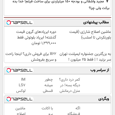
7
مجید واشقانی و بودجه 150 میلیاردی برای ساخت فیلم! خدا بده
برکت ولی چرا؟
مطالب پیشنهادی
ماشین اصلاح شارژی (قیمت
دوره ایرپاد‌های گرون قیمت
باورنکردنی تا امشب)
گذشته! ایرپاد بلوتوثی فقط
1,399,000 تومان
به بزرگترین جشنواره ایمپلنت تهران
X22 برای فروش داری؟ اینجا راحت
سر بزنید ! | فقط ۲۵ میلیون !
و سریع بفروشش
از سراسر وب
کمر درد داری؟
چطور
IM
دیگه بسه! در
میشه
LS7
منزل درمانش
قسطی
لوکس
کن
طلا
ترین
وبگردی
(◀پرسش‌نامه)
خرید |
شاسی
با
بلند
اگه
با اکانت
ماشین
طلاسی
برقی
فروشگاه
پرو
اصلاح