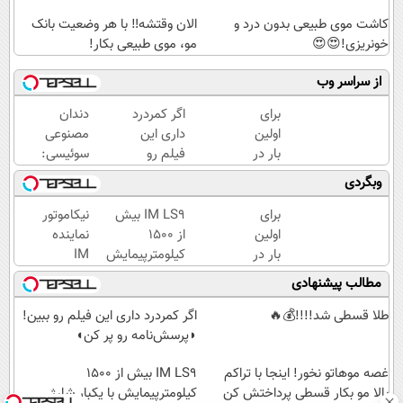
کاشت موی طبیعی بدون درد و
الان وقتشه‼️ با هر وضعیت بانک
خونریزی!😍😍
مو، موی طبیعی بکار!
از سراسر وب
برای
اگر کمردرد
دندان
اولین
داری این
مصنوعی
بار در
فیلم رو
سوئیسی:
ایران
ببین!
جدیدترین
وبگردی
🇮🇷
◗پرسش‌نامه
فناوری
این
رو پر کن◖
اروپا،
برای
IM LS9 بیش
نیکاموتور
دکتر
سبک و
اولین
از 1500
نماینده
کرم
مقاوم |
بار در
کیلومترپیمایش
IM
ترمیم
پرداخت
ایران
با یکبار شارژ
Motor و
مطالب پیشنهادی
کننده
قسطی
Lynk&Co
🇮🇷
23
این
در ایران
طلا قسطی شد!!!!💰🔥
اگر کمردرد داری این فیلم رو ببین!
روزه
دکتر
◗پرسش‌نامه رو پر کن◖
ساخت!
کرم
ترمیم
غصه موهاتو نخور! اینجا با تراکم
IM LS9 بیش از 1500
کننده
بالا مو بکار قسطی پرداختش کن
کیلومترپیمایش با یکبار شارژ