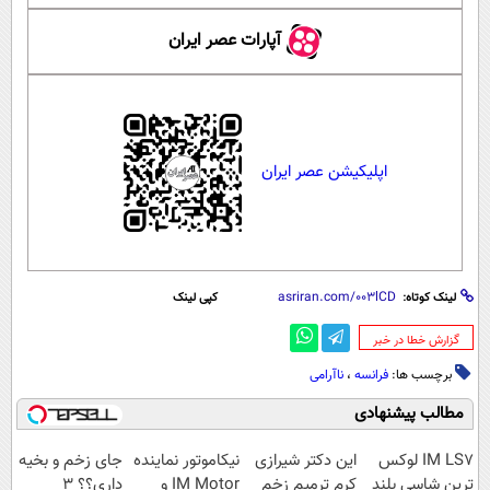
آپارات عصر ایران
اپلیکیشن عصر ایران
لینک کوتاه:
کپی لینک
‌گزارش خطا در خبر
برچسب ها:
فرانسه
،
ناآرامی
مطالب پیشنهادی
IM LS7 لوکس
این دکتر شیرازی
نیکاموتور نماینده
جای زخم و بخیه
ترین شاسی بلند
کرم ترمیم زخم
IM Motor و
داری؟؟ 3