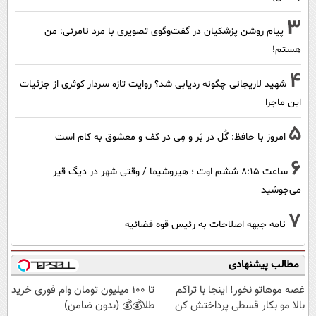
3
پیام روشن پزشکیان در گفت‌و‌گوی تصویری با مرد نامرئی: من
هستم!
4
شهید لاریجانی چگونه ردیابی شد؟ روایت تازه سردار کوثری از جزئیات
این ماجرا
5
امروز با حافظ: گُل در بَر و مِی در کَف و معشوق به کام است
6
ساعت ۸:۱۵ ششم اوت ؛ هیروشیما / وقتی شهر در دیگ قیر
می‌جوشید
7
نامه جبهه اصلاحات به رئیس قوه قضائیه
مطالب پیشنهادی
غصه موهاتو نخور! اینجا با تراکم
تا 100 میلیون تومان وام فوری خرید
بالا مو بکار قسطی پرداختش کن
طلا💰💰 (بدون ضامن)