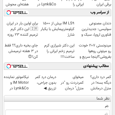
برقی ایران
ایرانی را
Lynk&Co در
هفته‌ای محوش
ساخت!!!
ایران
کن!
از سراسر وب
دندان مصنوعی
IM LS9 بیش از 1500
برای اولین بار در ایران
سوئیسی: جدیدترین
کیلومترپیمایش با یکبار
🇮🇷 این دکتر کرم
فناوری اروپا، سبک و
شارژ
ترمیم کننده 23 روزه
مقاوم | پرداخت
ساخت!
میدونستی 207 خودت
این دکتر شیرازی کرم
جای بخیه داری؟؟ فقط
قسطی
رو میتونی روهوا
ترمیم زخم ایرانی را
در 3 هفته ترمیمش
بفروشی؟اینجا سریع و
ساخت!!!
کن!😍
راحت بفروش
مطالب پیشنهادی
کمر درد داری؟
میخوای
درمان درد کمر
نیکاموتور نماینده
دیگه بسه! در
کمردردت رو "در
بدون جراحی،
IM Motor و
منزل درمانش
منزل" درمان
تزریق ◀
Lynk&Co در
کن
کنی؟ (◂فیلم +
پرسش‌نامه رو پر
ایران
نظر شما
(◀پرسش‌نامه)
◂پرسش‌نامه)
کن ▶
نام