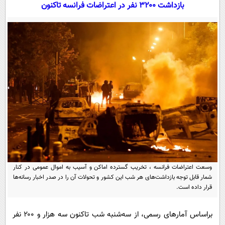
سیاسی
بازداشت ۳۲۰۰ نفر در اعتراضات فرانسه تاکنون
اقتصاد
جامعه
اقتصادی
ورزشی
اجتماعی
خودرو
بین الملل
حوادث
فرهنگ و هنر
سیاست خارجی
سلامت
علم و دانش
یک برش دانایی
قرآن
فناوری و It
محیط زیست
گوناگون
علمی
سفر و تفریح
فیلم
سرگرمی
اخبار کریپتو
وسعت اعتراضات فرانسه ، تخریب گسترده اماکن و آسیب به اموال عمومی در کنار
عصر ایران 2
اقتصاد
باشگاه مغز
شمار قابل توجه بازداشت‌های هر شب این کشور و تحولات آن را در صدر اخبار رسانه‌ها
قرار داده است.
آموزش زبان
خواندنی ها و دیدنی ها
ورزش
مجله تصویری سلاح
داستان کوتاه
سیاست
براساس آمارهای رسمی، از سه‌شنبه شب تاکنون سه‌ هزار و ۲۰۰ نفر