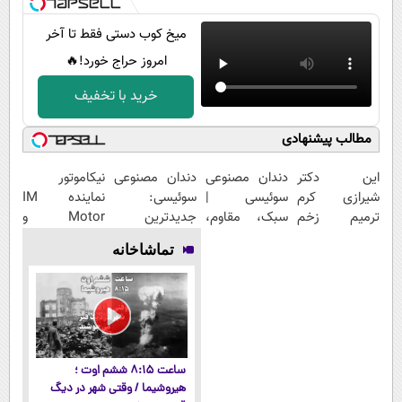
میخ کوب دستی فقط تا آخر
امروز حراج خورد!🔥
خرید با تخفیف
مطالب پیشنهادی
این دکتر
دندان مصنوعی
دندان مصنوعی
نیکاموتور
شیرازی کرم
سوئیسی |
سوئیسی:
نماینده IM
ترمیم زخم
سبک، مقاوم،
جدیدترین
Motor و
ایرانی را
طبیعی! ویزیت
فناوری اروپا،
Lynk&Co در
تماشاخانه
ساخت!!!
رایگان+پرداخت
سبک و مقاوم |
ایران
اقساطی😍
پرداخت قسطی
ساعت ۸:۱۵ ششم اوت ؛
هیروشیما / وقتی شهر در دیگ