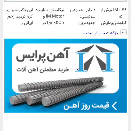
IM LS9 بیش از
دندان مصنوعی
نیکاموتور نماینده
این دکتر شیرازی
1500
سوئیسی:
IM Motor و
کرم ترمیم زخم
کیلومترپیمایش
جدیدترین
Lynk&Co در
ایرانی را
با یکبار شارژ
فناوری اروپا،
ایران
ساخت!!!
بازگشت به بالای صفحه
سبک و مقاوم |
پرداخت قسطی