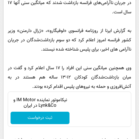
پیامک
در جریان ناآرامی‌های فرانسه بازداشت شدند که میانگین سنی آنها ۱۷
سرگرمی
سال است.
روانشناسی
فناوری
آشپزی
گوناگون
به گزارش ایرنا از روزنامه فرانسوی «لوفیگارو»، «ژرال دارمنن» وزیر
دانلود
حوادث
کشور فرانسه امروز اعلام کرد که دو سوم بازداشت‌شدگان در جریان
ناآرامی های اخیر، برای پلیس شناخته شده نیستند.
محیط زیست
سلامت
وی همچنین میانگین سنی این افراد را ۱۷ سال اعلام کرد و گفت در
فرهنگی
میان بازداشت‌شدگان کودکان ۱۲-۱۳ ساله هم هستند در به
بین الملل
آتش‌افروزی و حمله به نیروهای پلیس اقدام کرده بودند.
اجتماعی
نیکاموتور نماینده IM Motor و
Lynk&Co در ایران
حیات وحش
ثبت درخواست
سیاست خارجی