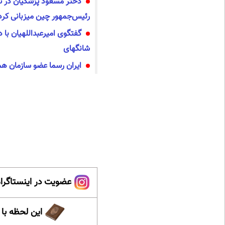
دختر مسعود پزشکیان در تو
رئیس‌جمهور چین میزبانی کر
گفتگوی امیرعبداللهیان با 
شانگهای
ایران رسما عضو سازمان ه
عضویت در اینستاگرام
این لحظه با