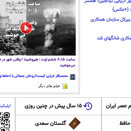
ر دریایی تیانجین؛ همسر
د (+عکس)
دبیرکل سازمان همکاری
مکاری شانگهای شد
ساعت ۸:۱۵ ششم اوت ؛ هیروشیما / وقتی شهر در
می‌جوشید
محمدباقر خرازی کیست؟روحانی جنجالی با ادعاها و 
فیلم های دیگر
 عصر ایران
۱۵ سال پیش در چنین روزی
اپلیکی
 حافظ
گلستان سعدی