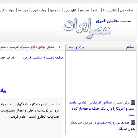
صفحه اول
تماس با ما
آرشیو
جستجو
نظرسنجی
آب و هوا
اوقات شرعی
پیوند ها
سواد زندگی
فیلم
بیشتر »»
امضای توافق دفاع مشترک عربستان سعودی
صفحه نخست
»
سیاست خارجی
کد خبر
۶۵۵۰
بیان
برنی سندرز، سناتور آمریکایی: ترامپ فاسد
بیانیه سازمان همکاری شانگهای : این نهاد
است و آمریکا را وارد یک جنگ فاجعه‌بار کرده
انزوا در تولیدات داخلی و اعمال محدودیت
است
چندجانبه تجاری است، اعلام کردند.
هنرنمایی روزبه حصاری در سریال جدیدش
بدون بدلکار