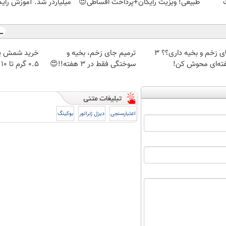
طبیعی! ویزیت رایگان+پرداخت اقساطی😍
میلیاردر شد. آموزش رایگ
جای زخم و بخیه داری؟؟ 3
ترمیم جای زخم، بخیه و
خرید شمش پل
ته‌ای محوش کن!
سوختگی فقط در 3 هفته!!😍
۰.۵ گرم تا ۱۰ گرم
اعتبارسنجی
دیزل ژنراتور
بوکینگ