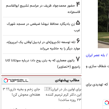
4
حضور محمدجواد ظریف در مراسم تشییع ابوالقاسم
قاسم‌زاده
5
زنِ بادیگارد محافظ نیوشا ضیغمی در مسجد شهرک
غرب
6
تله توسعه تک‌پروژه‌ای در اردبیل/وقتی یک ابرپروژه،
موارد دیگر را به حاشیه می‌راند
/
بله عصر ایران
7
بانوی معماری که به بتن روح داد؛ درباره سوتلانا کانا
ت شفاف سازی و
رادویچ (+تصاویر)
مطالب پیشنهادی
 که تهدیدی برای
برای اولین بار در ایران🇮🇷
جای زخم و بخیه داری؟؟ 3
این دکتر کرم ترمیم کننده
هفته‌ای محوش کن!
23 روزه ساخت!