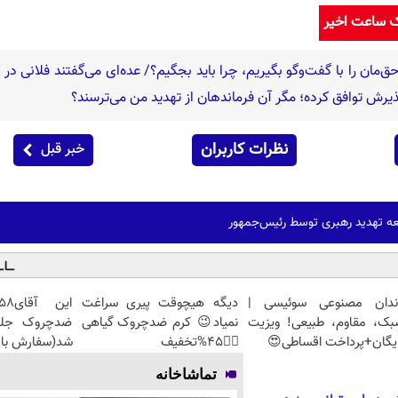
ک ساعت اخیر
ق‌مان را با گفت‌وگو بگیریم، چرا باید بجگیم؟/ عده‌ای می‌گفتند فلانی در
 پذیرش توافق کرده؛ مگر آن فرماندهان از تهدید من می‌ترسند؟
نظرات کاربران
خبر قبل
ه تهدید رهبری توسط رئیس‌جمهور
ندان مصنوعی سوئیسی |
دیگه هیچوقت پیری سراغت
بک، مقاوم، طبیعی! ویزیت
نمیاد😉 کرم ضدچروک گیاهی
یگان+پرداخت اقساطی😍
👈🏻45%تخفیف
شد(سفارش با 
تماشاخانه