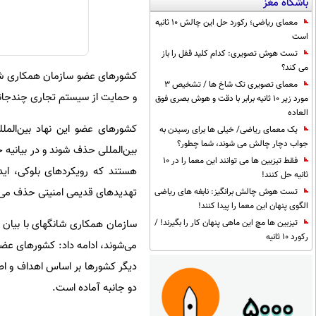
باشگاه مغز
معمای ریاضی؛ رکورد حل این چالش 10 ثانیه
است
تست هوش تصویری: کدام کلید قفل را باز
می کند؟
کشورهای عضو سازمان همکاری شانگ
معمای تصویری تک شاخ ها / تشخیص 3
و حمایت از سیستم تجاری چندجانبه
مورد زیر 10 ثانیه برابر با دقت و هوش بصری فوق
العاده
کشورهای عضو این نهاد بین‌الملل
یک معمای ریاضی/ خیلی ها برای رسیدن به
جواب دچار چالش می شوند، شما چطور؟
بین‌المللی حذف شوند و در بیانیه
فقط تیزبین ها می توانند این معما را در 10
هستند که رویکردهای بلوکی، ایدئ
ثانیه حل کنند!
تهدیدهای قدیمی امنیتی حذف می‌
تست هوش چالش برانگیز: نابغه های ریاضی
الگوی پنهان این معما را پیدا کنند!
سازمان همکاری شانگهای با بیان ا
تیزبین ها مچ این ماهی پنهان کار را بگیرند! /
رکورد 10 ثانیه
می‌شوند، ادامه داد: کشورهای عضو 
دیگر کشورها بر اساس اهداف و اصو
دو جانبه آماده است.