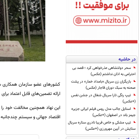
در حاشیه
سحر دولتشاهی عذرخواهی کرد ؛ قصد بی
احترامی به اذان نداشتم (عکس)
بازیگران زن سریال «بامداد خمار» در پشت
کشورهای عضو سازمان همکاری شان
صحنه به سبک دوران قاجار (عکس)
ارائه تضمین‌های قابل اعتماد برای
تیپ رنگی تارا سریال شغال در جشن نفس
(+عکس)
این نهاد همچنین مخالفت خود را با
استایل جالب مدل روس فیلم ایرانی جزیره
جیمز باند در اصفهان (+عکس)
اقتصاد جهانی و سیستم چندجانبه ت
تیپ مشکی و خاص فریبا نادری ستاره سریال
ستایش در آیین مهرورزی (+عکس)