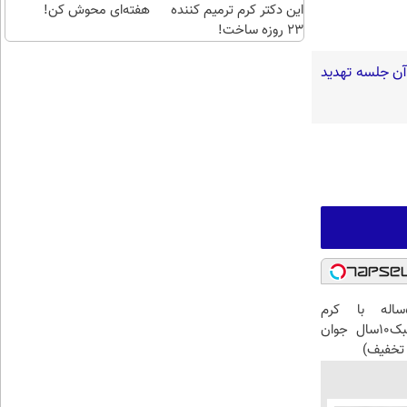
این دکتر کرم ترمیم کننده
هفته‌ای محوش کن!
23 روزه ساخت!
 آن جلسه تهدید
این آقای58ساله با کرم
ضدچروک جلبک10سال جوان
تخفیف)