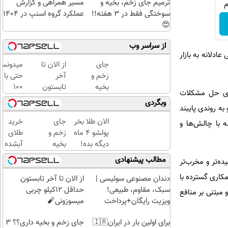
ترمیم جای زخم، بخیه و
مسیر همراهی و گزارش
سوختگی فقط در 3 هفته!!
عملکرد گروه اسنپ در ۱۴۰۴
😍
از سراسر وب
دلانه به بازار
جای
از الان تا
میدونست
زخم و
آخر
حتی با
بخیه
تابستون
۱۰۰
برای حل مشکلات
داری؟؟
حداقل
هزارتوما
وبگردی
ه روندی پایبند
3
12کیلو
هم
هفته‌ای
چربی
میتونی
الان طلا بخر
جای
خرید
ه با چالش‌ها و
محوش
میسوزونی
طلا آبش
پولشو 4 ماه
زخم و
طلای
کن!
🧨
بخری؟
دیگه بده!
بخیه
آبشده
سرمایه‌گذاری
داری؟؟
حتی با
مطالب پیشنهادی
ه‌تر و مخرب‌تر
طلا با اقساط
3
۱۰۰هزارتومان
مکاری گسترده با
بی‌بهره
هفته‌ای
دندان مصنوعی سوئیسی |
از الان تا آخر تابستون
محوش
سبک، مقاوم، طبیعی!
حداقل 12کیلو چربی
مبتنی بر منافع
کن!
ویزیت رایگان+پرداخت
میسوزونی🧨
اقساطی😍
برای اولین بار در ایران🇮🇷
جای زخم و بخیه داری؟؟ 3