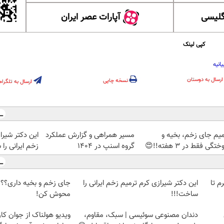
گلیسی
آپارات عصر ایران
کپی لینک
یانیه
ارسال به دوستان
نسخه چاپی
ارسال به تلگرام
میم جای زخم، بخیه و
مسیر همراهی و گزارش عملکرد
این دکتر شیرا
تگی فقط در 3 هفته!!😍
گروه اسنپ در ۱۴۰۴
زخم ایرانی را
لمپ طلاسی، از ۰.۵ گرم تا
این دکتر شیرازی کرم ترمیم زخم ایرانی را
ساخت!!!
محوش کن!
دندان مصنوعی سوئیسی | سبک، مقاوم،
ویدیو هولناک از جوان کا