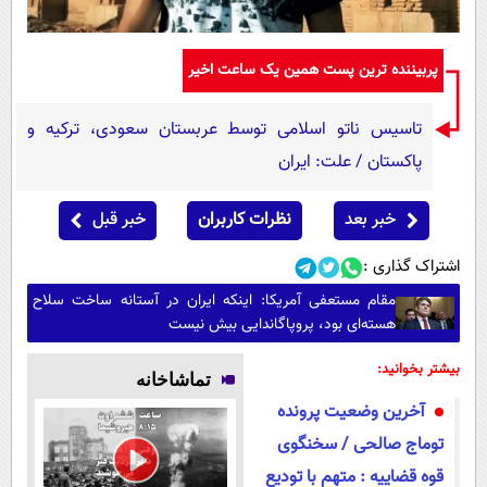
پربیننده ترین پست همین یک ساعت اخیر
تاسیس ناتو اسلامی توسط عربستان سعودی، ترکیه و
پاکستان / علت: ایران
خبر بعد
نظرات کاربران
خبر قبل
اشتراک گذاری :
مقام مستعفی آمریکا: اینکه ایران در آستانه ساخت سلاح
هسته‌ای بود، پروپاگاندایی بیش نیست
بیشتر بخوانید:
تماشاخانه
آخرین وضعیت پرونده
توماج صالحی / سخنگوی
قوه قضاییه : متهم با تودیع