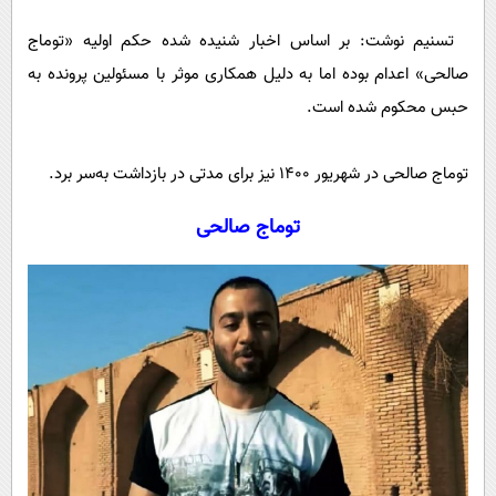
پیامک
سرگرمی
تسنیم نوشت: بر اساس اخبار شنیده شده حکم اولیه «توماج
روانشناسی
فناوری
صالحی» اعدام بوده اما به دلیل همکاری موثر با مسئولین پرونده به
آشپزی
گوناگون
حبس محکوم شده است.
دانلود
حوادث
توماج صالحی در شهریور 1400 نیز برای مدتی در بازداشت به‌سر برد.
محیط زیست
سلامت
توماج صالحی
فرهنگی
بین الملل
اجتماعی
حیات وحش
سیاست خارجی