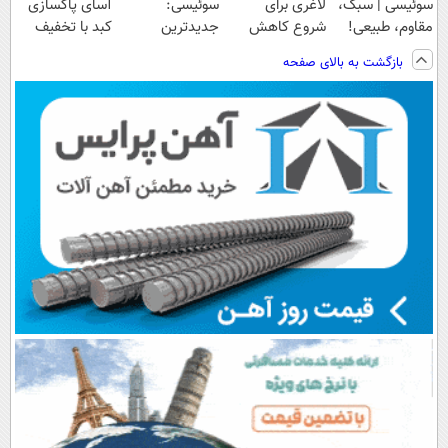
سوئیسی | سبک،
لاغری برای
سوئیسی:
آسای پاکسازی
مقاوم، طبیعی!
شروع کاهش
جدیدترین
کبد با تخفیف
ویزیت
وزن، ارسال از
فناوری اروپا،
ویژه
بازگشت به بالای صفحه
رایگان+پرداخت
داروخانه های
سبک و مقاوم |
اقساطی😍
نزدیکت!
پرداخت قسطی