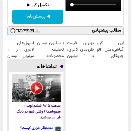
تکمیل کن ▶
◀ پرسش‌نامه
مطالب پیشنهادی
این کرم
بهترین قیمت
۱ میلیون تومان
آمپول‌های
گیاهی،مثل اتو
داروهای لاغری،
تخفیف
لاغری را ۱
چروکای
با ۱ میلیون
محصولات
میلیون تومان
پوستتوصاف
تخفیف و ارسال
لاغری؛ یک قدم
ارزان‌تر از
تماشاخانه
میکنه!50%تخفیف
از داروخانه‌
نزدیک‌تر به
همه‌جا بخر!
شروع کاهش
وزن
ساعت ۸:۱۵ ششم اوت ؛
هیروشیما / وقتی شهر در دیگ
قیر می‌جوشید
محمدباقر خرازی کیست؟