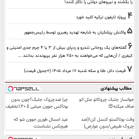
را بکشند و نیرو‌های دولتی را ناکار کنند!
4
پروژه تایفون ترکیه کلید خورد
5
واکنش پزشکیان به شایعه تهدید رهبری توسط رئیس‌جمهور
6
گفته‌های یک روحانی تندرو و ردپای بیش از ۳ یا ۴ جرم جدی امنیتی و
کیفری / آن‌هایی که می‌خواهند به ۲۵۰ هزار نفر بپیوندند بدانند ...
7
قیمت دلار، طلا و سکه شنبه ۱۷ مرداد ۱۴۰۵ (+جدول قیمت)
مطالب پیشنهادی
جوانساز جلبک چروکاتو مثل اتو
چرا ضدچروک جلبک؟چون بدون
صاف میکنه😍
بوتاکس جوون میشی💉۴۰٪تخفیف
وقت بوتاکستو کنسل کن!(ضد
عید امسال طوری جوون شو که
چروک طبیعی/بدون عوارض)
هیچکس نشناستت