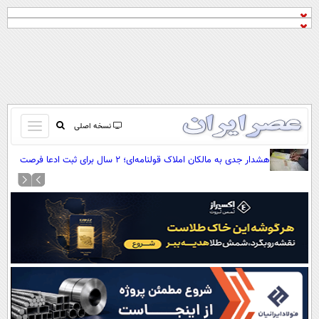
باز
نسخه اصلی
و
صفحه اول
هشدار جدی به مالکان املاک قولنامه‌ای؛ ۲ سال برای ثبت ادعا فرصت
بسته
دارید
تماس با ما
کردن
آرشیو
منو
جستجو
نظرسنجی
آب و هوا
اوقات شرعی
پیوند ها
سواد زندگی