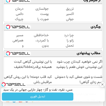
از سراسر وب
تزریق
جوانسازی
درمان
اکسیر
پوست
دائمی
جوانی
صورت را
چروک
به
با کرم
های
وبگردی
پوست
ضدچروک
پوستی
بدون
آلمانی
در
چرا درد
خداحافظی
مسیر
سوزن40%تخفیف
تجربه
منزل!
زانو را
با کمردرد،
همراهی
کنید!
خرید
تحمل
بدون
و
محصول
می‌کنی؟
قرص و
گزارش
مطالب پیشنهادی
با
خیلی
آمپول
عملکرد
تخفیف
ساده
گروه
اگر نمی خواهید کبدتان چرب شود
با این نوشیدنی گیاهی کبدت
درمنزل
اسنپ
این نوشیدنی خوش طعم را بنوشید
همیشه پرقدرته55%تخفیف
درمانش
در
کن
شست و شوی عمقی کبد با دمنوش
۱۴۰۴
کبد قلب دومته! با این روش گیاهی
سم زدای گیاهی!
مراقبش باش
مس، نقره، نفت و گاز؛ چهار دارایی جهانی در یک سبد
صفحه اول
فیلم
عصر ایران۲
درباره عصرایران
تماس با ما
آرشیو
جستجو
تبدیل فوری
پیوندها
نظرسنجی
آب و هوا
اوقات شرعی
سواد زندگی