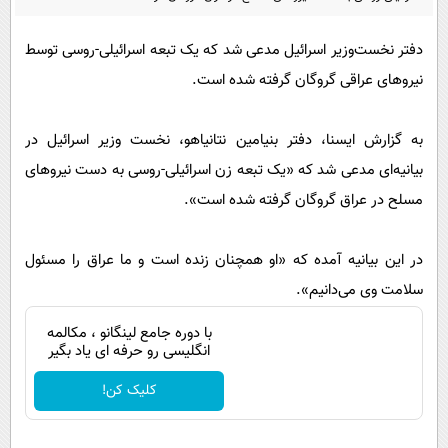
پیامک
سرگرمی
روانشناسی
فناوری
دفتر نخست‌وزیر اسرائیل مدعی شد که یک تبعه اسرائیلی‌-روسی توسط
نیروهای عراقی گروگان گرفته شده است.
آشپزی
گوناگون
دانلود
حوادث
به گزارش ایسنا، دفتر بنیامین نتانیاهو، نخست وزیر اسرائیل در
محیط زیست
بیانیه‌ای مدعی شد که «یک تبعه زن اسرائیلی-روسی به دست نیروهای
سلامت
مسلح در عراق گروگان گرفته شده‌ است».
فرهنگی
در این بیانیه آمده که «او همچنان زنده است و ما عراق را مسئول
بین الملل
سلامت وی می‌دانیم».
اجتماعی
با دوره جامع لینگانو ، مکالمه
حیات وحش
انگلیسی رو حرفه ای یاد بگیر
سیاست خارجی
کلیک کن!