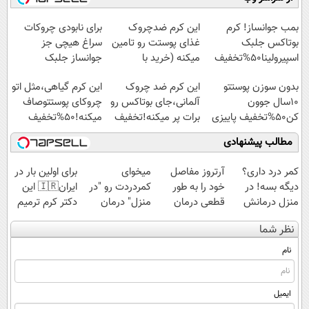
◗پرسش‌نامه◖
امشب)
آموزش رایگان
پرسش‌نامه)
بمب جوانساز! کرم
این کرم ضدچروک
برای نابودی چروکات
بوتاکس جلبک
غذای پوستت رو تامین
سراغ هیچی جز
اسپیرولینا50%تخفیف
میکنه (خرید با
جوانساز جلبک
40%تخفیف)
نرو(تخفیف40%)
بدون سوزن پوستتو
این کرم ضد چروک
این کرم گیاهی،مثل اتو
10سال جوون
آلمانی،جای بوتاکس رو
چروکای پوستتوصاف
کن50%تخفیف پاییزی
برات پر میکنه!تخفیف
میکنه!50%تخفیف
تا امشب
مطالب پیشنهادی
کمر درد داری؟
آرتروز مفاصل
میخوای
برای اولین بار در
دیگه بسه! در
خود را به طور
کمردردت رو "در
ایران🇮🇷 این
منزل درمانش
قطعی درمان
منزل" درمان
دکتر کرم ترمیم
کن
کنید!
کنی؟ (◂فیلم +
کننده 23 روزه
نظر شما
(◀پرسش‌نامه)
◗پرسش‌نامه◖
◂پرسش‌نامه)
ساخت!
نام
ایمیل