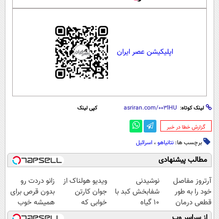
اپلیکیشن عصر ایران
لینک کوتاه:
کپی لینک
‌گزارش خطا در خبر
برچسب ها:
نتانیاهو
،
اسرائیل
مطالب پیشنهادی
آرتروز مفاصل
نوشیدنی
ویدیو هولناک از
زانو دردت رو
خود را به طور
شفابخش کبد با
جوان کارتن
بدون قرص برای
قطعی درمان
10 گیاه
خوابی که
همیشه خوب
کنید!
موثر(تخفیف تا
میلیاردر شد.
کن! (قدم اول،
از سراسر وب