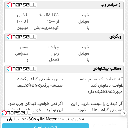
از سراسر وب
خرید
IM LS9 بیش
طلاسی
موبایل
از 1500
| تا 100
با
کیلومترپیمایش
میلیون
اسنپ
با یکبار شارژ
وام
وبگردی
پی | در
آنی
۴
خرید
خرید
چرا درد
مسیر
قسط
طلا💰
موبایل
زانو را
همراهی
بدون
ثبت
با
تحمل
و
سود و
نام
اسنپ
می‌کنی؟
گزارش
مطالب پیشنهادی
کارمزد!
کن!
پی | در
خیلی
عملکرد
۴
ساده
گروه
اگه انتخابت کبد سالم و عمر
با این نوشیدنی گیاهی کبدت
قسط
درمنزل
اسنپ
طولانیه دمنوش کبد
همیشه پرقدرته55%تخفیف
بدون
درمانش
در
امروز55%تخفیف داره
سود و
کن
۱۴۰۴
کارمزد!
اگر کبدتان را دوست دارید از این
اگر نمی خواهید کبدتان چرب شود
نوشیدنی گیاهی غافل نشوید
این نوشیدنی خوش طعم را بنوشید
نیکاموتور نماینده IM Motor و Lynk&Co در ایران
صفحه اول
فیلم
عصر ایران۲
درباره عصرایران
تماس با ما
آرشیو
جستجو
ثبت درخواست