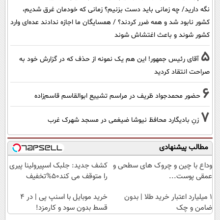
نگه دارید/ چه زمانی باید دست بزنیم؟ زمانی که خودمان غرق شدیم،
کشور نابود شد و همه ضرر کردند؟ / همسایگان ما اجازه ندادند عده‌ای وارد
کشور شوند و باعث اغتشاش شوند
5
آقای رئیس جمهور! این هم یک نمونه از حذف که در گزارش خود به
صراحت انتقاد کردید
6
حضور محمدجواد ظریف در مراسم تشییع ابوالقاسم قاسم‌زاده
7
زنِ بادیگارد محافظ نیوشا ضیغمی در مسجد شهرک غرب
مطالب پیشنهادی
وداع با چین و چروک های سطحی و
کشف جدید: جلبک اسپیرولینا پیری
عمقی پوست...
را متوقف می کند50%تخفیف
۱ میلیارد اعتبار خرید طلا | بدون
خرید موبایل با اسنپ پی | در ۴
ضامن و چک
قسط بدون سود و کارمزد!