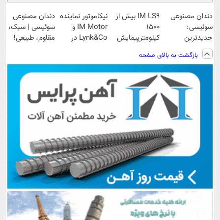
دندان مصنوعی
IM LS9 بیش از
نیکاموتور نماینده
دندان مصنوعی
سوئیسی:
1500
IM Motor و
سوئیسی | سبک،
جدیدترین
کیلومترپیمایش
Lynk&Co در
مقاوم، طبیعی!
فناوری اروپا،
با یکبار شارژ
ایران
ویزیت
بازگشت به بالای صفحه
سبک و مقاوم |
رایگان+پرداخت
پرداخت قسطی
اقساطی😍