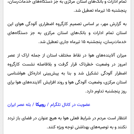
تمام ادارات و بانک‌های استان مرکزی به جز دستگاه‌های خدمات‌رسان،
پیامک
سرگرمی
پنجشنبه ۱۵ تیرماه تعطیل شد.
روانشناسی
فناوری
به گزارش مهر، بر اساس تصمیم کارگروه اضطراری آلودگی هوای این
آشپزی
گوناگون
استان تمام ادارات و بانک‌های استان مرکزی به جز دستگاه‌های
دانلود
حوادث
خدمات‌رسان، پنجشنبه ۱۵ تیرماه جاری تعطیل شد.
محیط زیست
میزان آلاینده‌های هوا در نقاط مختلف استان از جمله اراک از عصر
سلامت
امروز در وضعیت خطرناک قرار گرفت و بلافاصله نشست کارگروه
فرهنگی
اضطرار آلودگی تشکیل شد و بنا به پیش‌بینی اداره‌کل هواشناسی
بین الملل
استان مرکزی، وضعیت آلودگی هوا و روند افزایش آلاینده‌های هوا برای
روز پنجشنبه تداوم دارد.
اجتماعی
حیات وحش
عضویت در کانال تلگرام
/
روبیکا
/
بله عصر ایران
سیاست خارجی
انتظار است مردم در شرایط فعلی هوا به هیچ عنوان در فضای باز تردد
نکنند و به توصیه‌های بهداشتی توجه ویژه کنند.