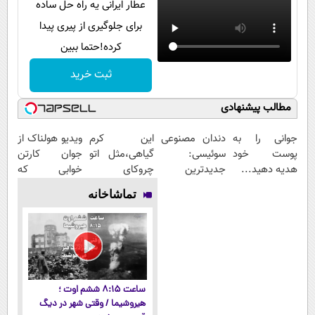
عطار ایرانی یه راه حل ساده
برای جلوگیری از پیری پیدا
کرده!حتما ببین
ثبت خرید
مطالب پیشنهادی
جوانی را به
دندان مصنوعی
این کرم
ویدیو هولناک از
پوست خود
سوئیسی:
گیاهی،مثل اتو
جوان کارتن
هدیه دهید...
جدیدترین
چروکای
خوابی که
فناوری اروپا،
پوستتوصاف
میلیاردر شد.
تماشاخانه
سبک و مقاوم |
میکنه!50%تخفیف
آموزش رایگان
پرداخت قسطی
ساعت ۸:۱۵ ششم اوت ؛
هیروشیما / وقتی شهر در دیگ