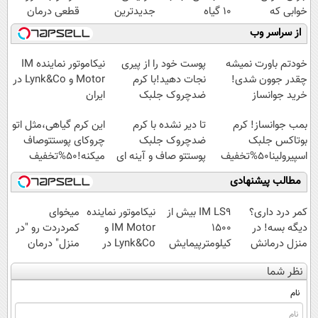
خوابی که
10 گیاه
جدیدترین
قطعی درمان
میلیاردر شد.
موثر(تخفیف تا
فناوری اروپا،
کنید!
از سراسر وب
آموزش رایگان
امشب)
سبک و مقاوم |
◗پرسش‌نامه◖
پرداخت قسطی
خودتم باورت نمیشه
پوست خود را از پیری
نیکاموتور نماینده IM
چقدر جوون شدی!
نجات دهید!با کرم
Motor و Lynk&Co در
خرید جوانساز
ضدچروک جلبک
ایران
اسپیرولینا با تخفیف
بمب جوانساز! کرم
تا دیر نشده با کرم
این کرم گیاهی،مثل اتو
ویژه
بوتاکس جلبک
ضدچروک جلبک
چروکای پوستتوصاف
اسپیرولینا50%تخفیف
پوستتو صاف و آینه ای
میکنه!50%تخفیف
کن!
مطالب پیشنهادی
کمر درد داری؟
IM LS9 بیش از
نیکاموتور نماینده
میخوای
دیگه بسه! در
1500
IM Motor و
کمردردت رو "در
منزل درمانش
کیلومترپیمایش
Lynk&Co در
منزل" درمان
کن
با یکبار شارژ
ایران
کنی؟ (◂فیلم +
نظر شما
(◀پرسش‌نامه)
◂پرسش‌نامه)
نام