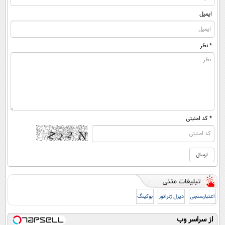
ایمیل
* نظر
* کد امنیتی
اعتبارسنجی
دیزل ژنراتور
بوکینگ
از سراسر وب