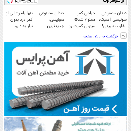
از سراسر وب
دندان مصنوعی
جراحی کمر
دندان مصنوعی
تنها راه رهایی از
سوئیسی | سبک،
ممنوع شد⛔
سوئیسی:
کمر درد بدون
مقاوم، طبیعی!
میتونی کمرت رو
جدیدترین
نیاز به دارو!
ویزیت
در منزل درمان
فناوری اروپا،
(پرسش‌نامه رو
بازگشت به بالای صفحه
رایگان+پرداخت
کنی! 👈🏻
سبک و مقاوم |
پر کن)
اقساطی😍
پرسش‌نامه
پرداخت قسطی