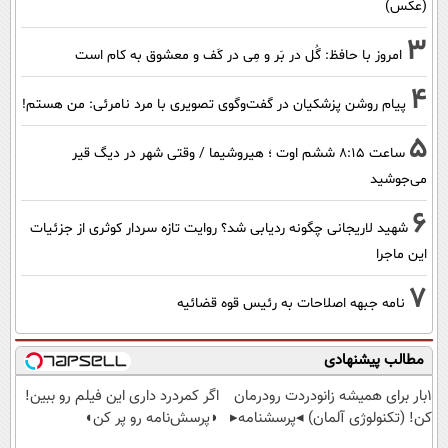
(عکس)
3
امروز با حافظ: گُل در بَر و مِی در کَف و معشوق به کام است
4
پیام روشن پزشکیان در گفت‌و‌گوی تصویری با مرد نامرئی: من هستم!
5
ساعت ۸:۱۵ ششم اوت ؛ هیروشیما / وقتی شهر در دیگ قیر
می‌جوشید
6
شهید لاریجانی چگونه ردیابی شد؟ روایت تازه سردار کوثری از جزئیات
این ماجرا
7
نامه جبهه اصلاحات به رئیس قوه قضائیه
مطالب پیشنهادی
1بار برای همیشه زانودردت رودرمان
اگر کمردرد داری این فیلم رو ببین!
کن! (تکنولوژی آلمان) ◂پرسشنامه▸
◗پرسش‌نامه رو پر کن◖