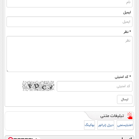
ایمیل
* نظر
* کد امنیتی
اعتبارسنجی
دیزل ژنراتور
بوکینگ