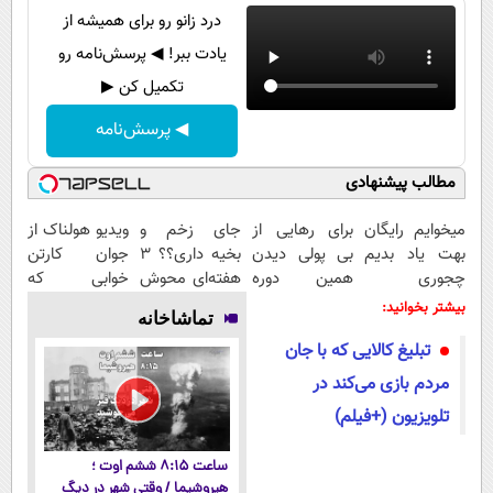
درد زانو رو برای همیشه از
یادت ببر! ◀ پرسش‌نامه رو
تکمیل کن ▶
◀ پرسش‌نامه
مطالب پیشنهادی
میخوایم رایگان
برای رهایی از
جای زخم و
ویدیو هولناک از
بهت یاد بدیم
بی پولی دیدن
بخیه داری؟؟ 3
جوان کارتن
چجوری
همین دوره
هفته‌ای محوش
خوابی که
پولدارشی! باور
رایگان کافیه!
کن!
میلیاردر شد.
بیشتر بخوانید:
تماشاخانه
نداری امتحانش
(شمارتو وارد
آموزش رایگان
تبلیغ کالایی که با جان
مجانیه
کن)
مردم بازی می‌کند در
تلویزیون (+فیلم)
ساعت ۸:۱۵ ششم اوت ؛
هیروشیما / وقتی شهر در دیگ