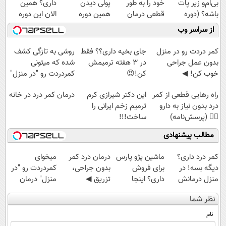
بی‌ام‌و زیر پات
خود را به طور
پولی دیدن
داری؟ همین
باشه؟ (دوره
قطعی درمان
همین دوره
الان این دوره
رایگان درآمد
کنید!
رایگان کافیه!
رایگان رو شرکت
از سراسر وب
میلیاردی)
◗پرسش‌نامه◖
(شمارتو وارد کن)
کن تا دیر نشده!
کمر دردت رو در منزل
جای بخیه داری؟؟ فقط
روشی به تازگی کشف
بدون عمل جراحی
در 3 هفته ترمیمش
شده که میتونی
خوب کن! ◀
کن!😍
کمردردت رو "در منزل"
پرسش‌نامه ▶
درمان کنی!
راه رهایی قطعی از کمر
این دکتر شیرازی کرم
درمان کمر درد در خانه
درد بدون نیاز به دارو
ترمیم زخم ایرانی را
👈🏻 (پرسش‌نامه)
ساخت!!!
مطالب پیشنهادی
کمر درد داری؟
ماشین پژو پارس
درمان درد کمر
میخوای
دیگه بسه! در
برای فروش
بدون جراحی،
کمردردت رو "در
منزل درمانش
داری؟ اینجا
تزریق ◀
منزل" درمان
کن
سریع بفروشش
پرسش‌نامه رو پر
کنی؟ (◂فیلم +
نظر شما
(◀پرسش‌نامه)
کن ▶
◂پرسش‌نامه)
نام