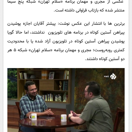
عکسی از مجری و مهمان برنامه «سلام تهران» شبکه پنج سیما
پیامک
سرگرمی
منتشر شده که بازتاب فراوانی داشته است.
روانشناسی
فناوری
برترین ها با انتشار این عکس نوشت: پیشتر آقایان اجازه پوشیدن
آشپزی
گوناگون
پیراهن آستین کوتاه در برنامه های تلویزیون نداشتند، اما حالا گویا
دانلود
حوادث
پوشیدن پیراهن آستین کوتاه در تلویزیون آزاد شده یا با محدودیت
محیط زیست
کمتری روبه‌روست؛ مجری و مهمان برنامه «سلام تهران» شبکه ۵ هر
سلامت
دو آستین کوتاه داشتند.
فرهنگی
بین الملل
اجتماعی
حیات وحش
سیاست خارجی