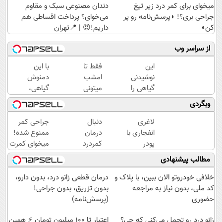
میخوای برای کمر درد زیر تیغ
دندان مصنوعی سبک و مقاوم
جراحی بری؟! ◗پرسش‌نامه رو پر
می‌خوای؟ پرداخت اقساطی هم
کن◖
داریم!😍 | 📍تهران
از سراسر وب
این
فقط تا
با این
نوشیدنی
امشب
دمنوش
گیاهی را
میتونی
گیاهی،
بنوشید تا
این
دور کبد
وبگردی
از بیماری
نوشیدنی
چرب رو
های کبد
سم
خط
لاغری
دنبال
جراحی کمر
پیشگیری
زدای
بکش!
انفجاری با
درمان
ممنوع شده!
کنید
کبد رو با
پودر
کمردرد
میخوای کمرت
55%
جلبک که
نگرد❗
رو در منزل
مطالب پیشنهادی
تخفیف
غذای
راهکارش
درمان کنی؟
بخری
فضانوردان
رو پیدا
((پرسش‌نامه))
خلافی خودروتو الان ببین، با پلاک و
درمان قطعی زانو درد، بدون دارو،
هم
کردیم
کد ملی، بدون نیاز به مراجعه
بدون تزریق، بدون جراحی!
هست(به
حضوری
(پرسش‌نامه)
همراه پک
هدیه)
زانو درد رو تحمل می‌کنی که چی؟
اعتبار تا ۱۰۰ میلیون تومان ⚡ همین