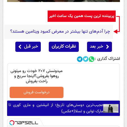
پربیننده ترین پست همین یک ساعت اخیر
چرا آدم‌های تنها بیشتر در معرض کمبود ویتامین هستند؟
خبر بعد
نظرات کاربران
خبر قبل
اشتراک گذاری :
میدونستی 207 خودت رو میتونی
روهوا بفروشی؟اینجا سریع و
راحت بفروش
درخواست فروش
عجیب‌ترین دوستی‌های تاریخ؛ از انیشتین و ماری کوری تا
مارک تواین و تسلا(+عکس)