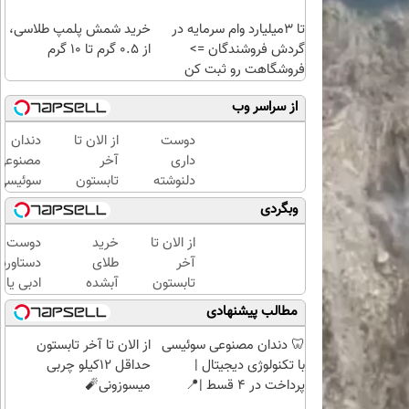
تا 3میلیارد وام سرمایه در
خرید شمش پلمپ طلاسی،
گردش فروشندگان =>
از ۰.۵ گرم تا ۱۰ گرم
فروشگاهت رو ثبت کن
از سراسر وب
دوست
از الان تا
دندان
داری
آخر
مصنوعی
دلنوشته
تابستون
سوئیسی
هاتو
حداقل
جدیدتری
وبگردی
فوری به
12کیلو
فناوری
کتاب
چربی
اروپا،
از الان تا
خرید
دوست د
تبدیل و
میسوزونی
سبک و
آخر
طلای
دستاورد
با تیراژ
🧨
مقاوم |
تابستون
آبشده
ادبی یا
دلخواه
پرداخت
حداقل
حتی با
علمی خود
مطالب پیشنهادی
چاپ
قسطی
12کیلو
۱۰۰هزارتومان
فوری به
کنی؟
چربی
کتاب تب
🦷 دندان مصنوعی سوئیسی
از الان تا آخر تابستون
میسوزونی
کنی؟
با تکنولوژی دیجیتال |
حداقل 12کیلو چربی
🧨
پرداخت در 4 قسط |📍
میسوزونی🧨
تهران