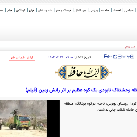
سیاسی
اقتصاد
جامعه
ورزشی
بین الملل
فرهنگ و هنر
علم و دانش
قرآن
گوناگون
فیلم
عصر 
‍‍‍ پ
پ
تاریخ انتشار:
۰۷:۰۰ - ۱۷-۰۴-۱۴۰۲
‌گزارش خطا در خبر
ه وحشتناک نابودی یک کوه عظیم بر اثر رانش زمین (فیلم)
دا، روستای بوبوس، ناحیه دوکوه پونتانگ، منطقه
ن حادثه تلفات جانی نداشت.