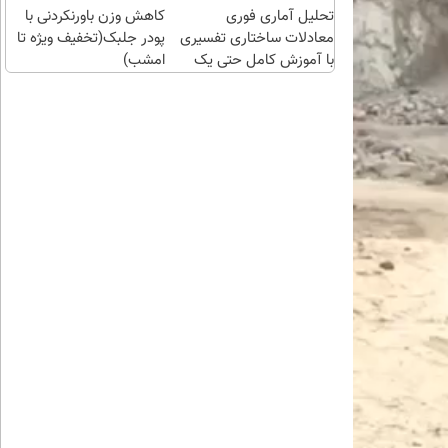
تحلیل آماری فوری
کاهش وزن باورنکردنی با
معادلات ساختاری تفسیری
پودر جلبک(تخفیف ویژه تا
با آموزش کامل حتی یک
امشب)
روزه !!