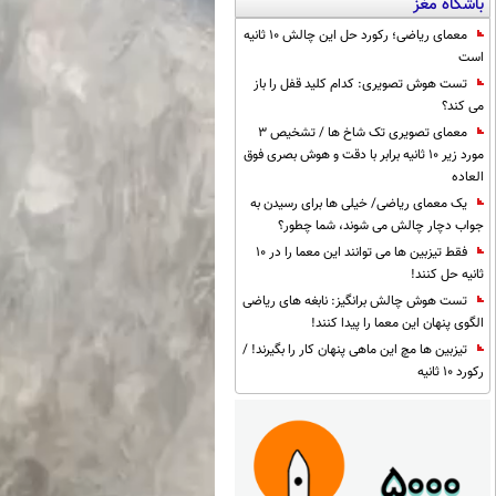
باشگاه مغز
معمای ریاضی؛ رکورد حل این چالش 10 ثانیه
است
تست هوش تصویری: کدام کلید قفل را باز
می کند؟
معمای تصویری تک شاخ ها / تشخیص 3
مورد زیر 10 ثانیه برابر با دقت و هوش بصری فوق
العاده
یک معمای ریاضی/ خیلی ها برای رسیدن به
جواب دچار چالش می شوند، شما چطور؟
فقط تیزبین ها می توانند این معما را در 10
ثانیه حل کنند!
تست هوش چالش برانگیز: نابغه های ریاضی
الگوی پنهان این معما را پیدا کنند!
تیزبین ها مچ این ماهی پنهان کار را بگیرند! /
رکورد 10 ثانیه