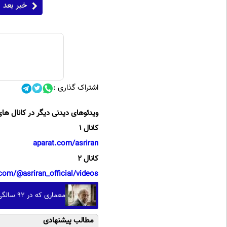
خبر بعد
اشتراک گذاری :
ویدئوهای دیدنی دیگر در کانال های
کانال 1
aparat.com/asriran
کانال 2
com/@asriran_official/videos
معماری که در 92 سالگی هنوز خلق می کند؛ داستان آلوارو سیزا، شاعر بتن و نور (+تصاویر)
مطالب پیشنهادی