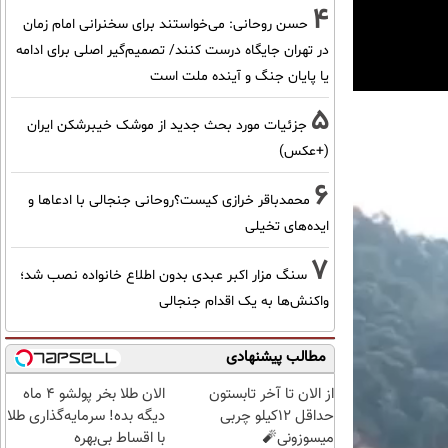
4
حسن روحانی: می‌خواستند برای سخنرانی امام زمان
در تهران جایگاه درست کنند/ تصمیم‌گیر اصلی برای ادامه
یا پایان جنگ و آینده ملت است
5
جزئیات مورد بحث جدید از موشک خیبرشکن ایران
(+عکس)
6
محمدباقر خرازی کیست؟روحانی جنجالی با ادعاها و
ایده‌های تخیلی
7
سنگ مزار اکبر عبدی بدون اطلاع خانواده نصب شد؛
واکنش‌ها به یک اقدام جنجالی
مطالب پیشنهادی
از الان تا آخر تابستون
الان طلا بخر پولشو 4 ماه
حداقل 12کیلو چربی
دیگه بده! سرمایه‌گذاری طلا
میسوزونی🧨
با اقساط بی‌بهره