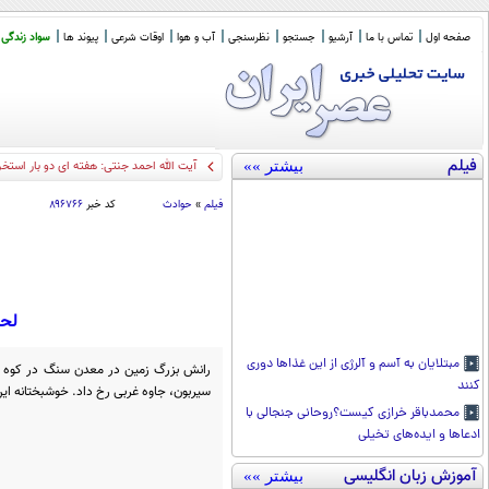
صفحه اول
تماس با ما
آرشیو
جستجو
نظرسنجی
آب و هوا
اوقات شرعی
پیوند ها
سواد زندگی
فیلم
بیشتر »»
5
_
فیلم
»
حوادث
کد خبر
۸۹۶۷۶۶
لحظ
مبتلایان به آسم و آلرژی از این غذا‌ها دوری
رانش بزرگ زمین در معدن سنگ در کوه کو
کنند
سیربون، جاوه غربی رخ داد. خوشبختانه ای
محمدباقر خرازی کیست؟روحانی جنجالی با
ادعاها و ایده‌های تخیلی
آموزش زبان انگلیسی
بیشتر »»