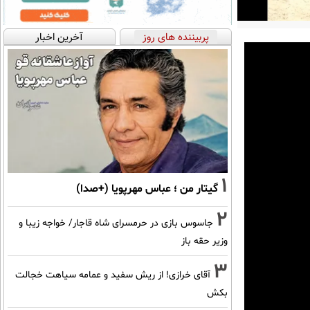
پربیننده های روز
آخرین اخبار
1
گیتار من ؛ عباس مهرپویا (+صدا)
2
جاسوس بازی در حرمسرای شاه قاجار/ خواجه زیبا و
وزیر حقه باز
3
آقای خرازی! از ریش سفید و عمامه سیاهت خجالت
بکش