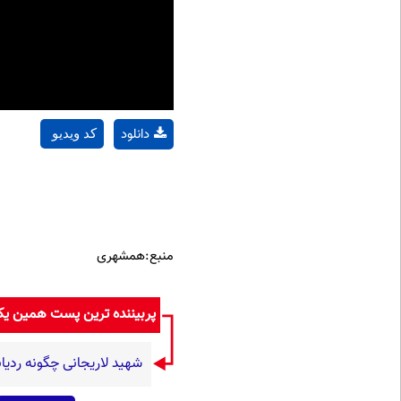
دانلود
کد ویدیو
منبع:همشهری
پربیننده ترین پست همین ی
شهید لاریجانی چگونه ردیاب