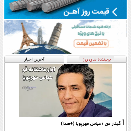
پربیننده های روز
آخرین اخبار
1
گیتار من ؛ عباس مهرپویا (+صدا)