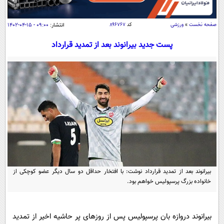
سیاسی
اقتصاد
صفحه نخست
»
ورزشی
کد
۸۹۶۷۶۷
انتشار:
۰۹:۰۰ - ۱۵-۰۴-۱۴۰۲
جامعه
اقتصادی
پست جدید بیرانوند بعد از تمدید قرارداد
ورزشی
اجتماعی
خودرو
بین الملل
حوادث
فرهنگ و هنر
سیاست خارجی
سلامت
علم و دانش
یک برش دانایی
قرآن
فناوری و It
محیط زیست
گوناگون
علمی
سفر و تفریح
فیلم
سرگرمی
اخبار کریپتو
بیرانوند بعد از تمدید قرارداد نوشت: با افتخار حداقل دو سال دیگر عضو کوچکی از
عصر ایران 2
اقتصاد
باشگاه مغز
خانواده بزرگ پرسپولیس خواهم بود.
آموزش زبان
خواندنی ها و دیدنی ها
ورزش
مجله تصویری سلاح
داستان کوتاه
سیاست
بیرانوند دروازه بان پرسپولیس پس از روزهای پر حاشیه اخیر از تمدید