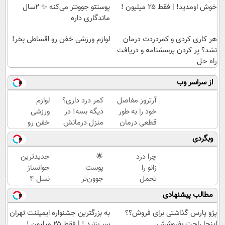
خوش اومدید! | فقط ۲۵ میلیون !
پوستتو جوونتر می‌کنه ✨ 2سال
ماندگاری داره
هر کاری کردی و کمردردت درمان
لوازم ورزشی خفن رو اقساطی بخر!
نشد؟ پر کردن پرسشنامه و دریافت
راه حل
از سراسر وب
آرتروز مفاصل
کمر درد داری؟
لوازم
خود را به طور
دیگه بسه! در
ورزشی
قطعی درمان
منزل درمانش
خفن رو
کنید!
کن
اقساطی
وبگردی
◗پرسش‌نامه◖
(◀پرسش‌نامه)
بخر!
چرا درد
🌟
جدیدترین
زانو را
پوست
جوانساز
تحمل
جوون‌تر
نسل 4
می‌کنی؟
با
دنیا برای
مطالب پیشنهادی
خیلی
هزینه‌ای
لیفت و
ساده
که
کلاژن
پژو پارس گذاشتی برای فروش؟؟
به بزرگترین جشنواره ایمپلنت تهران
درمنزل
براحتی
سازی 😍
اینجا راحت بفروشش
سر بزنید ! | فقط ۲۵ میلیون !