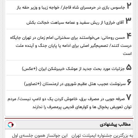
2
جاسوس بازی در حرمسرای شاه قاجار/ خواجه زیبا و وزیر حقه باز
3
آقای خرازی! از ریش سفید و عمامه سیاهت خجالت بکش
4
حسن روحانی: می‌خواستند برای سخنرانی امام زمان در تهران جایگاه
درست کنند/ تصمیم‌گیر اصلی برای ادامه یا پایان جنگ و آینده ملت
است
5
جزئیات مورد بحث جدید از موشک خیبرشکن ایران (+عکس)
6
سرنوشت عجیب هتل عظیم شوروی در ارمنستان (+تصاویر)
7
صرفه جویی در مصرف برق، خاموش کردن یک دو لامپ نیست/ مردم
توان تعویض یخچال ها و کوارهای قدیمی پرمصرف را ندارند
مطالب پیشنهادی
به بزرگترین جشنواره ایمپلنت تهران
این جوانساز همون جلسه‌ی اول