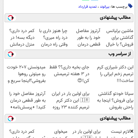
برچسب ها:
بیرانوند
،
تمدید قرارداد
مطالب پیشنهادی
ماشین برلیانس
آرتروز مفاصل
چرا هنوز داری با
کمر درد داری؟
گذاشتی برای
خود را به طور
درد راه میری؟
دیگه بسه! در
فروش؟ با خیال
قطعی درمان
وقتی راه درمان
منزل درمانش
راحت بفروش
کنید!
جلو پاته!
کن
از سراسر وب
◗پرسش‌نامه◖
(◀پرسش‌نامه)
این دکتر شیرازی کرم
جای بخیه داری؟؟ فقط
میدونستی 207 خودت
ترمیم زخم ایرانی را
در 3 هفته ترمیمش
رو میتونی روهوا
ساخت!!!
کن!😍
بفروشی؟اینجا سریع و
راحت بفروش
سیانا خودتو گذاشتی
برای اولین بار در ایران
آرتروز مفاصل خود را
برای فروش؟ اینجا به
🇮🇷 این دکتر کرم
به طور قطعی درمان
راحتی بفروش
ترمیم کننده 23 روزه
کنید! ◗پرسش‌نامه◖
ساخت!
مطالب پیشنهادی
❌لازم نیست
برای اولین بار در
میخوای
کمر درد داری؟