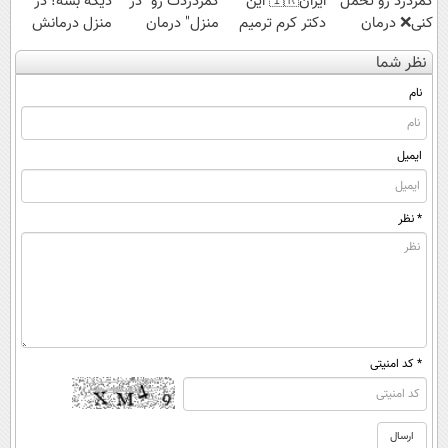
کمردرد رو تحمل
ایران🇮🇷 این
کمردردت رو "در
دیگه بسه! در
کنی❌ درمان
دکتر کرم ترمیم
منزل" درمان
منزل درمانش
بدون جراحی و
کننده 23 روزه
کنی؟ (◂فیلم +
کن
نظر شما
قرص
ساخت!
◂پرسش‌نامه)
(◀پرسش‌نامه)
(پرسشنامه)
نام
ایمیل
* نظر
* کد امنیتی