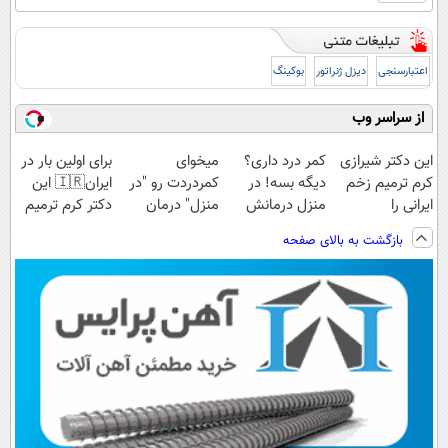
اعتبارسنجی
دیزل ژنراتور
بوکینگ
از سراسر وب
این دکتر شیرازی
کمر درد داری؟
میخوای
برای اولین بار در
کرم ترمیم زخم
دیگه بسه! در
کمردردت رو "در
ایران🇮🇷 این
ایرانی را
منزل درمانش
منزل" درمان
دکتر کرم ترمیم
ساخت!!!
کن
کنی؟ (◂فیلم +
کننده 23 روزه
بازگشت به بالای صفحه
(◀پرسش‌نامه)
◂پرسش‌نامه)
ساخت!