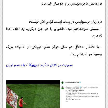
پیامک
سرگرمی
قراردادش با پرسپولیس برای دو سال خبر داد.
روانشناسی
فناوری
آشپزی
گوناگون
دروازبان پرسپولیس در پست اینستاگرامی اش نوشت:
- اسمش سوءتفاهم بود، دلخوری یا هر چیز دیگری، به لطف خدا
دانلود
حوادث
گذشت.
محیط زیست
- با افتخار حداقل دو سال دیگر عضو کوچکی از خانواده بزرگ
سلامت
پرسپولیس خواهم بود.
فرهنگی
عضویت در کانال تلگرام
/
روبیکا
/
بله عصر ایران
بین الملل
اجتماعی
حیات وحش
سیاست خارجی