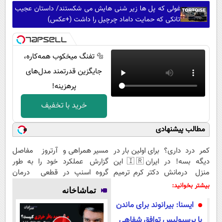
غولی که پل ها زیر شنی هایش می شکستند/ داستان عجیب
تانکی که حمایت داماد چرچیل را داشت (+عکس)
🔩 تفنگ میخکوب همه‌کاره،
جایگزین قدرتمند مدل‌های
پرهزینه!
خرید با تخفیف
مطالب پیشنهادی
کمر درد داری؟
برای اولین بار در
مسیر همراهی و
آرتروز مفاصل
دیگه بسه! در
ایران🇮🇷 این
گزارش عملکرد
خود را به طور
منزل درمانش
دکتر کرم ترمیم
گروه اسنپ در
قطعی درمان
کن
کننده 23 روزه
۱۴۰۴
کنید!
بیشتر بخوانید:
تماشاخانه
(◀پرسش‌نامه)
ساخت!
◗پرسش‌نامه◖
ایسنا: بیرانوند برای ماندن
با پرسپولیس توافق شفاهی